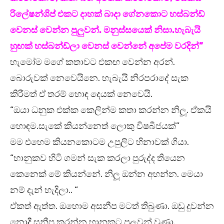
රිලේෂන්ශිප් එකට දාහක් බාදා ගේනකොට හස්බන්ඩ්
වෙනස් වෙන්න පුලුවන්. මනුස්සයෙක් නිසා.හැබැයි
හුඟක් හස්බන්ඩ්ලා වෙනස් වෙන්නේ අපේම වරදින්”
හැමෝම මගේ කතාවට එකඟ වෙන්න අරන්.
බොරුවක් නෙවෙයිනෙ. හැබැයි නිරපරාදේ සැක
කිරීමත් ඒ තරම් හොඳ දෙයක් නෙවෙයි.
“ඔයා ධනුක එක්ක කෙලින්ම කතා කරන්න නිලූ. ඒකයි
හොඳම.සැකේ කියන්නෙත් ලොකු විෂබීජයක්”
මම එහෙම කියනකොටම උපුලිට හිනාවක් ගියා.
“භානුකව හිටි ගමන් සැක කරලා පුරුද්ද තියෙන
කෙනෙක් මේ කියන්නේ. නිලූ ඔන්න අහන්න. මෙයා
නම් දැන් හැදිලා.. “
ඒකත් ඇත්ත. ඔහොම අසනීප මටත් තිබුණා. ඔඩු දුවන්න
නොදී සනීප කරන්න භානුකට පුලුවන් වුණා.