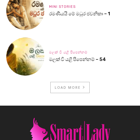
MINI STORIES
රමණීයයි මේ මධුර ජවනිකා – 1
මලක් වී යළි පිපෙන්නම්
මලක් වී යළි පිපෙන්නම් – 54
LOAD MORE