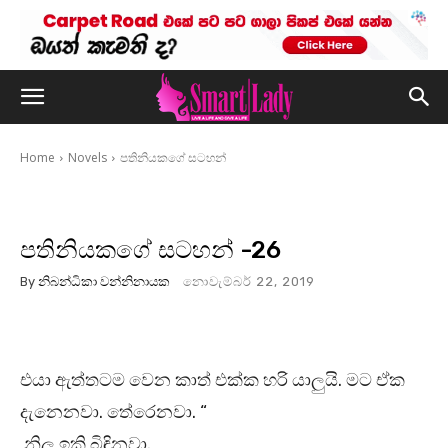
Home
Novels
පතිනියකගේ සටහන්
පතිනියකගේ සටහන් -26
By
නිබන්ධිකා වන්නිනායක
නොවැම්බර් 22, 2019
එයා ඇත්තටම වෙන කාත් එක්ක හරි යාලුයි. මට ඒක
දැනෙනවා. තේරෙනවා. “
නිලූ ඉකි බිඳිනවා.