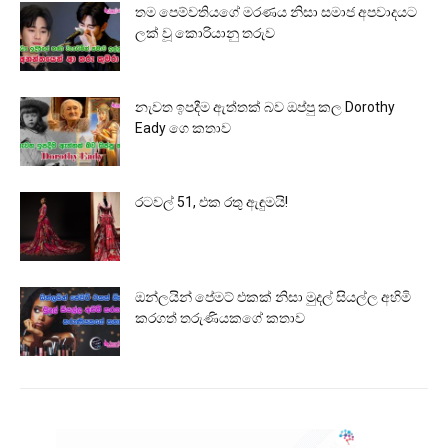
තම පෙම්වතියගේ මරණය නිසා සමාජ අපවාදයට
ලක් වූ කොරියානු තරුව
නැවත ඉපදීම ඇත්තක් බව ඔප්පු කල Dorothy
Eady ගෙ කතාව
රටවල් 51, එක රතු ඇඳුමයි!
ඔන්ලයින් පේමට් එකක් නිසා මුදල් සියල්ල අහිමි
කරගත් තරුණියකගේ කතාව