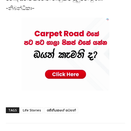
-නිබන්ධිකා-
TAGS
Life Stories
පතිනියකගේ සටහන්