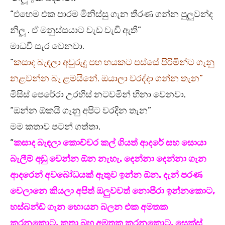
“එහෙම එක පාරම මිනිස්සු ගැන තීරණ ගන්න පුලුවන්ද
නිලූ . ඒ මනුස්සයාට වැඩ වැඩි ඇති”
මාධවී සැර වෙනවා.
“
කසාද බැඳලා අවුරුදු පහ හයකට පස්සේ පිරිමින්ට ගෑනු
නළවන්න බෑ ළමයිනේ. ඔයාලා වරද්දා ගන්න තැන”
මිසිස් පෙරේරා උරහිස් නටවමින් හිනා වෙනවා.
“ඔන්න ඕකයි ගෑනු අපිට වරදින තැන”
මම කතාව පටන් ගත්තා.
“
කසාද බැඳලා කොච්චර කල් ගියත් ආදරේ සහ සොයා
බැලීම් අඩු වෙන්න ඕන නැහැ. දෙන්නා දෙන්නා ගැන
ආදරෙන් අවබෝධයක් ඇතුව ඉන්න ඕන. දැන් පරණ
වෙලානෙ කියලා අපිත් ඔලුවවත් නොපීරා ඉන්නකොට,
හස්බන්ඩ් ගැන හොයන බලන එක අමතක
කරනකොට, කතා බහ අමතක කරනකොට, සෙක්ස්