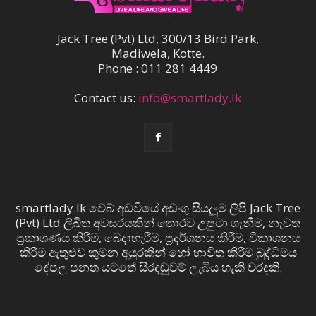
Jack Tree (Pvt) Ltd, 300/13 Bird Park,
Madiwela, Kotte.
Phone : 011 281 4449
Contact us:
info@smartlady.lk
smartlady.lk වෙබ් අඩවියේ අඩංගු සියලුම ලිපි Jack Tree
(Pvt) Ltd ලිඛිත අවසරයකින් තොරව උපුටා ගැනීම, නැවත
ප්‍රකාශණය කිරීම, බෙදාහැරීම, ප්‍රදර්ශනය කිරීම, විකාශනය
කිරීම ඇතුළුව කුමන අයුරකින් හෝ භාවිත කිරීම බුද්ධිමය
දේපල පනත යටතේ සිරදඬුවම් ලැබිය හැකි වරදකි.