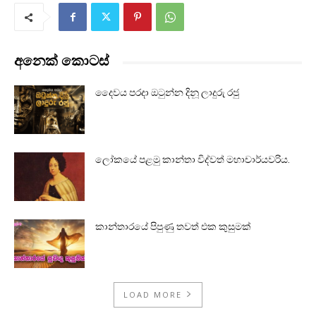
අනෙක් කොටස්
දෛවය පරදා ඔටුන්න දිනූ ලාදුරු රජු
ලෝකයේ පළමු කාන්තා විද්වත් මහාචාර්යවරිය.
කාන්තාරයේ පිපුණු තවත් එක කුසුමක්
LOAD MORE