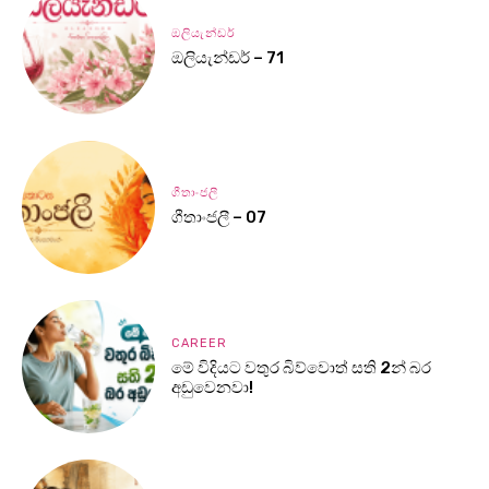
ඔලියැන්ඩර්
ඔලියැන්ඩර් – 71
ගීතාංජලී
ගීතාංජලී – 07
CAREER
මේ විදියට වතුර බිව්වොත් සති 2න් බර
අඩුවෙනවා!