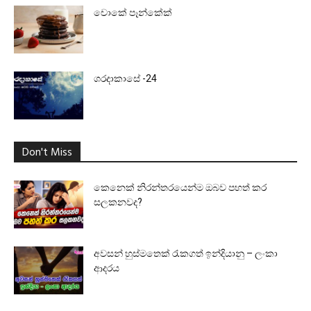
චොකේ පෑන්කේක්
ශරදාකාසේ -24
Don't Miss
කෙනෙක් නිරන්තරයෙන්ම ඔබව පහත් කර
සලකනවද?
අවසන් හුස්මතෙක් රැකගත් ඉන්දියානු – ලංකා
ආදරය