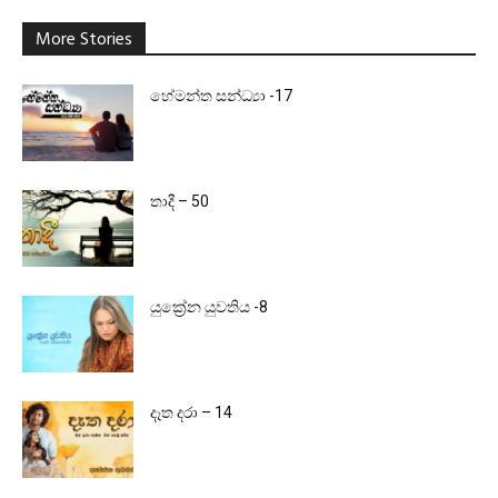
More Stories
හේමන්ත සන්ධ්‍යා -17
තාදී – 50
යුක්‍රේන යුවතිය -8
දෑත දරා – 14