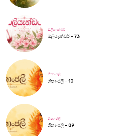
ඔලියැන්ඩර්
ඔලියැන්ඩර් – 73
ගීතාංජලී
ගීතාංජලී – 10
ගීතාංජලී
ගීතාංජලී – 09