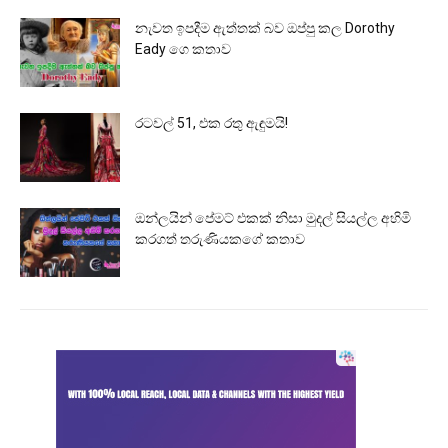
නැවත ඉපදීම ඇත්තක් බව ඔප්පු කල Dorothy
Eady ගෙ කතාව
රටවල් 51, එක රතු ඇඳුමයි!
ඔන්ලයින් පේමට් එකක් නිසා මුදල් සියල්ල අහිමි
කරගත් තරුණියකගේ කතාව