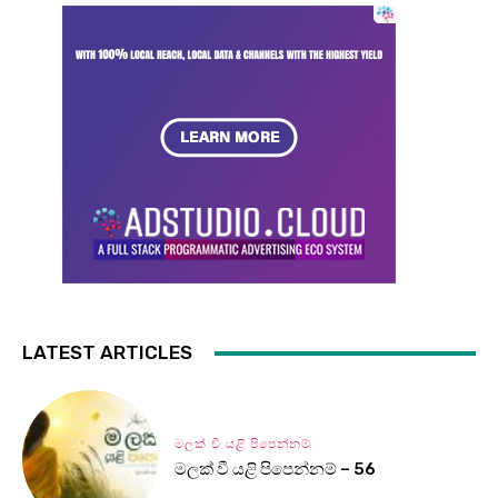
LATEST ARTICLES
මලක් වී යළි පිපෙන්නම්
මලක් වී යළි පිපෙන්නම් – 56