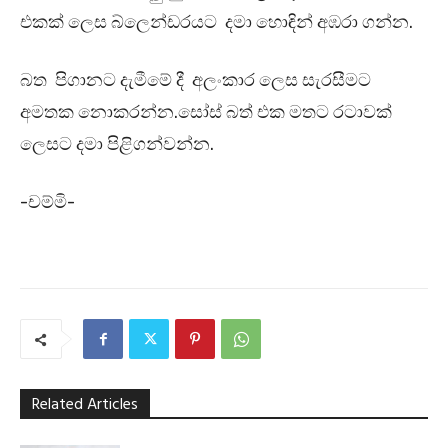
එකක් ලෙස බ්ලෙන්ඩරයට දමා හොඳින් අඹරා ගන්න.
බත පිගානට දැමීමේ දී අලංකාර ලෙස සැරසීමට
අමතක නොකරන්න.සෝස් බත් එක මතට රටාවක්
ලෙසට දමා පිළිගන්වන්න.
-චම්මි-
Related Articles