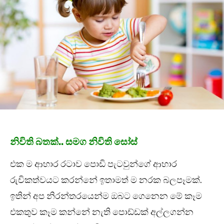
නිවිති බතක්.. සමග නිවිති සෝස්
එක ම ආහාර රටාව පොඩි පැටවුන්ගේ ආහාර
රුචිකත්වයට කරන්නේ ඉතාමත් ම නරක බලපෑමක්.
ඉතින් අප නිරන්තරයෙන්ම ඔබට ගෙනෙන මේ කෑම
එකතුව කෑම කන්නේ නැති පොඩ්ඩක් අල්ලගන්න