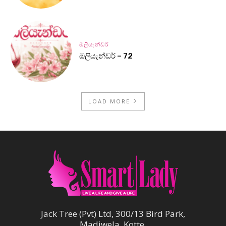
ඔලියැන්ඩර්
ඔලියැන්ඩර් – 72
LOAD MORE
Jack Tree (Pvt) Ltd, 300/13 Bird Park,
Madiwela, Kotte.