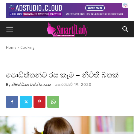
Home
Cooking
පොඩිත්තන්ට රස කෑම – නිවිති බතක්
By
නිබන්ධිකා වන්නිනායක
පෙබරවාරි 19, 2020