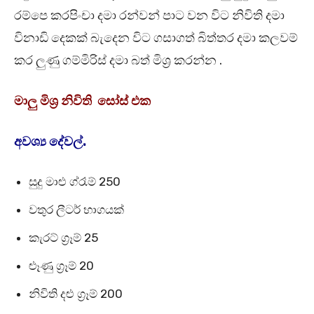
රම්පෙ කරපිංචා දමා රන්වන් පාට වන විට නිවිති දමා
විනාඩි දෙකක් බැදෙන විට ගසාගත් බිත්තර දමා කලවම්
කර ලුණු ගම්මිරිස් දමා බත් මිශ්‍ර කරන්න .
මාලු මිශ්‍ර නිවිති සෝස් එක
අවශ්‍ය දේවල්.
සුදු මාළු ග්රෑම් 250
වතුර ලීටර් භාගයක්
කැරට් ග්‍රෑම් 25
ළූණු ග්‍රෑම් 20
නිවිති දළු ග්‍රෑම් 200