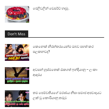
ජෙලිවලින් ඩෙසර්ට් හදමු..
Don't Miss
කෙනෙක් නිරන්තරයෙන්ම ඔබව පහත් කර
සලකනවද?
අවසන් හුස්මතෙක් රැකගත් ඉන්දියානු – ලංකා
ආදරය
තම පෙම්වතියගේ මරණය නිසා සමාජ අපවාදයට
ලක් වූ කොරියානු තරුව