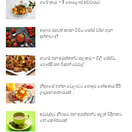
ගමේ කෑම – 3 පොළොස් අච්චාරුව
ආහාර රසවත් කරන විවිධ සෝස් වර්ග ගැන
දන්නවා ද?
නෑගම් එන අමුත්තන්ට සලකමු – චිලි පේස්ට්,
චොප්සි සහ චිකන් ඩෙවල්
නිදහසේ ඉන්න වෙලාවට හොදම පෝෂණය පිරි
උදෑසන ආහාරයක්….
අවුරුද්දට නිවසට එන අමුත්තන්ට අලුත් විදිහකට
තේ කෝප්පයක්