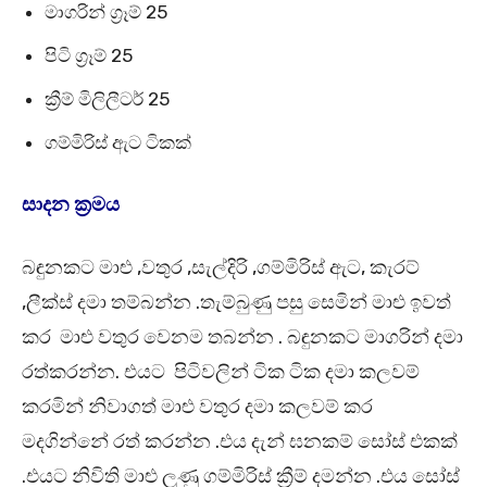
මාගරින් ග්‍රෑම් 25
පිටි ග්‍රෑම් 25
ක්‍රීම් මිලිලීටර් 25
ගම්මිරිස් ඇට ටිකක්
සාදන ක්‍රමය
බඳුනකට මාළු ,වතුර ,සැල්දිරි ,ගම්මිරිස් ඇට, කැරට්
,ලීක්ස් දමා තම්බන්න .තැම්බුණු පසු සෙමින් මාළු ඉවත්
කර මාළු වතුර වෙනම තබන්න . බඳුනකට මාගරින් දමා
රත්කරන්න. එයට පිටිවලින් ටික ටික දමා කලවම්
කරමින් නිවාගත් මාළු වතුර දමා කලවම් කර
මදගින්නේ රත් කරන්න .එය දැන් ඝනකම් සෝස් එකක්
.එයට නිවිති මාළු ලුණු ගම්මිරිස් ක්‍රීම් දමන්න .එය සෝස්