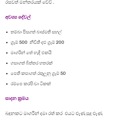
රසවත් මන්තරයක් වේවි .
අවශ්‍ය දේවල්
තම්බා පිසගත් බාස්මතී සහල්
ග්‍රෑම් 500 නිවිති දළු ග්‍රෑම් 200
මාගරින් තේ හැඳි එකයි
ගසාගත් බිත්තර හතරක්
පෙති කපාගත් රතුලූනු ග්‍රෑම් 50
රම්පෙ කරපිංචා ටිකක්
සාදන ක්‍රමය
බඳුනකට මාගරින් දමා රත් කර එයට ළූණු සුදු ළූණු