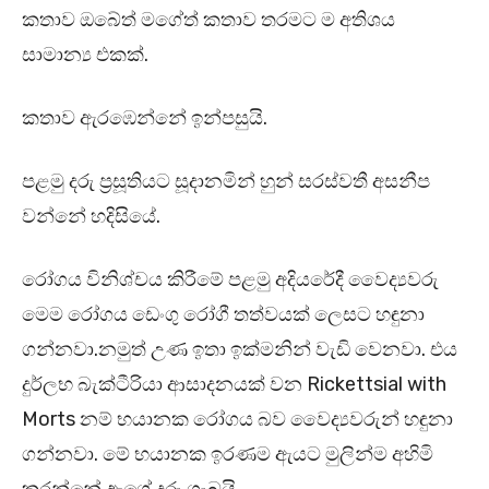
කතාව ඔබේත් මගේත් කතාව තරමට ම අතිශය
සාමාන්‍ය එකක්.
කතාව ඇරඹෙන්නේ ඉන්පසුයි.
පළමු දරු ප්‍රසූතියට සූදානමින් හුන් සරස්වතී අසනීප
වන්නේ හදිසියේ.
රෝගය විනිශ්චය කිරීමේ පළමු අදියරේදී වෛද්‍යවරු
මෙම රෝගය ඩෙංගු රෝගී තත්වයක් ලෙසට හඳුනා
ගන්නවා.නමුත් උණ ඉතා ඉක්මනින් වැඩි වෙනවා. එය
දුර්ලභ බැක්ටීරියා ආසාදනයක් වන Rickettsial with
Morts නම් භයානක රෝගය බව වෛද්‍යවරුන් හඳුනා
ගන්නවා. මේ භයානක ඉරණම ඇයට මුලින්ම අහිමි