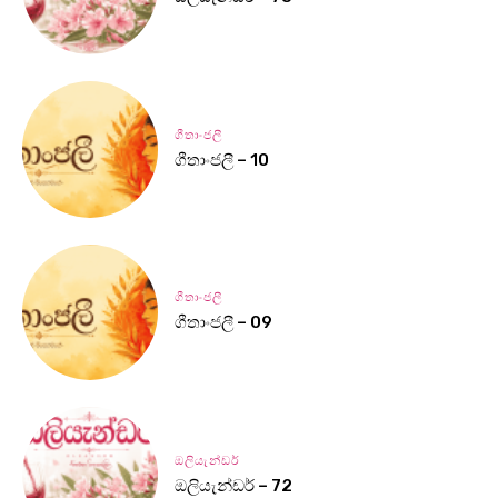
ගීතාංජලී
ගීතාංජලී – 10
ගීතාංජලී
ගීතාංජලී – 09
ඔලියැන්ඩර්
ඔලියැන්ඩර් – 72