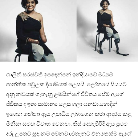
ශාලිනි සරස්වතී ඉපදෙන්නේ ඉන්දියාවේ මධ්‍යම
පාන්තික පවුලක දියණියක් ලෙසයි. ලෝකයේ සියයට
අනූ නවයක් ගැහැනු ළමයින්ගේ ජීවිතය සේම ඇගේ
ජීවිතය ද ඉතා සාමාන්‍ය ලෙස ගලා යනවා.හොඳින්
ඉගෙන ගන්නා ඇය උපාධිය ලබාගෙන තමා ආදරය කළ
මිනිසා සමඟ විවාහ වෙනවා. තිස් දෙහැවිරිදි ඇය ප්‍රථම
දරු උපතට සූදානම් වෙනවා.එතැනට එනතෙක්ම ඇගේ