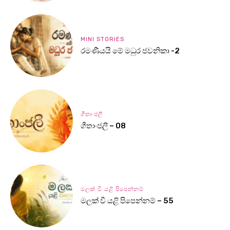
MINI STORIES
රමණීයයි මේ මධුර ජවනිකා -2
ගීතාංජලී
ගීතාංජලී – 08
මලක් වී යළි පිපෙන්නම්
මලක් වී යළි පිපෙන්නම් – 55