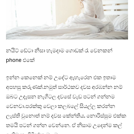
නයිට් ඩේටා නිසා හැමදාම ගොඩක් රෑ වෙනකන්
phone එකේ
ඉන්න කෙනෙක් නම් උදේට ඇහැරෙන එක ඉතාම
අපහසු කරුණක්.නමුත් සාර්ථකව දවස අරඹන්න නම්
ඔබට උදෑසන නැගිටල දවසේ වැඩ පටන් ගන්නම
වෙනවා.පරක්කු වෙලා කලබලේ සියල්ල කරන්න
ලෑස්ති වුනොත් නම් දවස කේන්තිය, නොරිස්සුම එක්ක
තමයි පටන් ගන්න වෙන්නෙ. ඒ නිසාම උදෙන්ම කල්