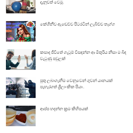
දැනුවත් වෙමු.
කේශිනීව ඇඬෙව්ව පිටරටින් ලැබිච්ච තෑග්ග
කසාද ජීවිතේ ගැටුම් විසඳන්න ආ මිතුරිය නිසා ම බිඳ
වැටුණු පවුලක්
පුතු ලබාගැනීම වෙනුවෙන් ගුවන් යානයක්
පැහැරගත් ශ්‍රීලාංකික පියා..
ආප්ප හදන්න ක්‍රම කිහිපයක්