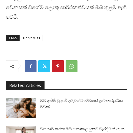
වෙනසක් වගේම ලොකු සාර්ථකත්වයක් ඔබ තුළම ඇති
වේවි.
TAGS
Don't Miss
Related Articles
මව අහිමි වූ පුංචි දරුවන්ට නිවසක් දුන් කාරුණික
මවක්
ව්‍යායාම කරන ඔබ නොකළ යුතුම වැරදි 9 ක් ගැන