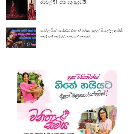
රටවල් 51, එක රතු ඇඳුමයි!
ඔන්ලයින් පේමට් එකක් නිසා මුදල් සියල්ල අහිමි
කරගත් තරුණියකගේ කතාව