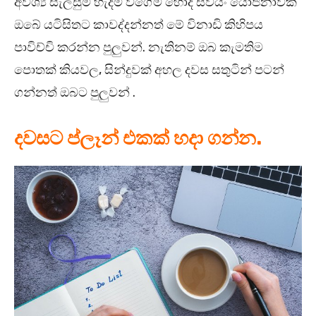
අවශ්‍ය සැලසුම් හැදීම වගේම හොද ස්වයං යෝජනාවක්
ඔබේ යටිසිතට කාවද්දන්නත් මේ විනාඩි කිහිපය
පාවිච්චි කරන්න පුලුවන්. නැතිනම් ඔබ කැමතිම
පොතක් කියවල, සින්දුවක් අහල දවස සතුටින් පටන්
ගන්නත් ඔබට පුලුවන් .
දවසට ප්ලෑන් එකක් හදා ගන්න.