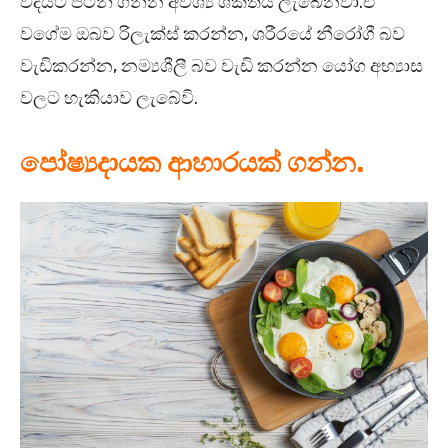
විදියට පටන් ගන්න අවශ්‍ය ශක්තිය ලැබෙනවා.ඒ
වගේම ඔබව රිලැක්ස් කරන්න, ශරීරයේ නීරෝගී බව
වැඩිකරන්න, නම්‍යශීලී බව වැඩි කරන්න යෝග අභ්‍යාස
වලට හැකියාව ලැබේවි.
පෝෂ්‍යදායක ආහාරයක් ගන්න.