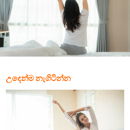
උදෙන්ම නැගිටින්න