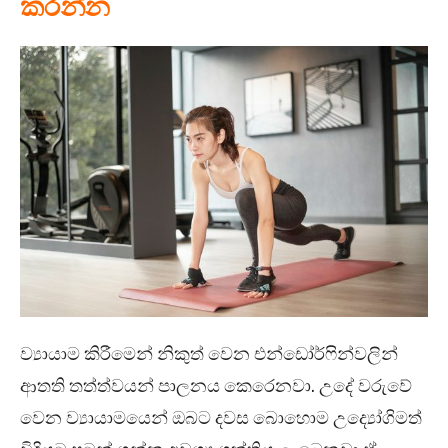
කරන්න
ව්‍යායාම කිරීමෙන් නිකුත් වෙන එන්ඩෝර්ෆින්වලින්
ආතති තත්ත්වයන් පාලනය කෙරෙනවා. උදේ වරුවේ
වෙන ව්‍යායාමයෙන් ඔබට දවස බොහොම උද්‍යෝගිමත්