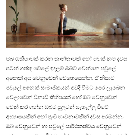
ඔබ රැකියාවක් කරන කාන්තාවක් හෝ මවක් නම් දවස
පටන් ගත්තු වෙලේ ඉදලම ඔබට වෙන්නෙ පවුලේ
අනෙක් අය වෙනුවෙන් වෙහෙසෙන්න. ඒ නිසාම
පවුලේ අනෙක් සාමාජිකයන් අවදි වීමට පෙර ලැබෙන
වෙලාවෙන් විනාඩි කිහිප‍යක් හෝ ඔබ වෙනුවෙන්
වෙන් කර ගන්න.ඔබට පුලුවන් සැහැල්ලු වීමේ
අභ්‍යාසයකින් හෝ පුංචි භාවනාවකින් දවස අරඹන්න,
ඔබ වෙනුවෙන් හා පවුලේ සාර්ථකත්වය වෙනුවෙන්