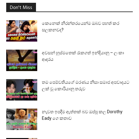
Don't Miss
කෙනෙක් නිරන්තරයෙන්ම ඔබව පහත් කර
සලකනවද?
අවසන් හුස්මතෙක් රැකගත් ඉන්දියානු – ලංකා
ආදරය
තම පෙම්වතියගේ මරණය නිසා සමාජ අපවාදයට
ලක් වූ කොරියානු තරුව
නැවත ඉපදීම ඇත්තක් බව ඔප්පු කල Dorothy
Eady ගෙ කතාව