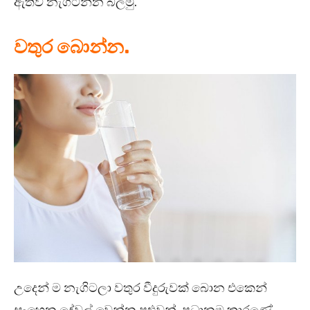
ඇතිව නැගිටින්න බලමු.
වතුර බොන්න.
උදෙන් ම නැගිටලා වතුර වීදුරුවක් බොන එකෙන්