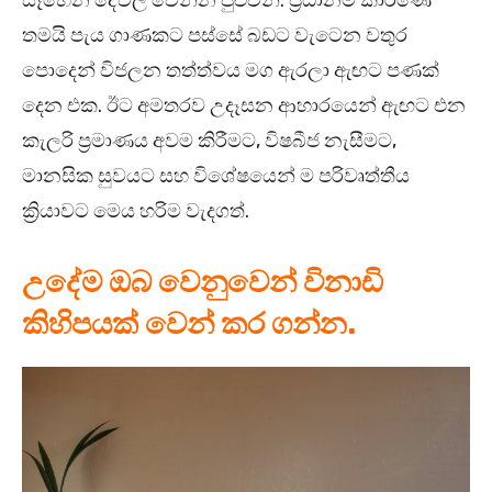
සෑහෙන දේවල් වෙන්න පුළුවන්. ප්‍රධානම කාරණේ
තමයි පැය ගාණකට පස්සේ බඩට වැටෙන වතුර
පොදෙන් විජලන තත්ත්වය මග ඇරලා ඇඟට පණක්
දෙන එක. ඊට අමතරව උදෑසන ආහාරයෙන් ඇඟට එන
කැලරි ප්‍රමාණය අවම කිරීමට, විෂබීජ නැසීමට,
මානසික සුවයට සහ විශේෂයෙන් ම පරිවෘත්තීය
ක්‍රියාවට මෙය හරිම වැදගත්.
උදේම ඔබ වෙනුවෙන් විනාඩි
කිහිපයක් වෙන් කර ගන්න.