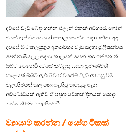
දවසේ වැඩ බෙදා ගන්න ප්ලෑන් එකක් අවශ්‍යයි. ෆෝන්
එකේ ඇප් එකක හෝ කොළයක ඒක හදා ගන්න. අද
දවසේ ඔබ කලයුතුම අත්‍යාවශ්‍ය වැඩ සදහා මූලිකත්වය
දෙන්න.සියල්ල සදහා කාලයක් වෙන් කර ගත්තොත්
ඔබට පෙනේවි දවසේ කටයුතු සදහා ප්‍රමාණවත්
කාලයක් ඔබට ඇති බව.ඒ වගේම වැඩ අතපසු වීම
වැලකීමටත් කල නොහැකිවූ කටයුතු ගැන
අවබෝධයක් ඇතිව ඒ සදහා වෙනත් දිනයක් යොදා
ගන්නත් ඔබට හැකිවේවි
ව්‍යායාම කරන්න / යෝග ටිකක්