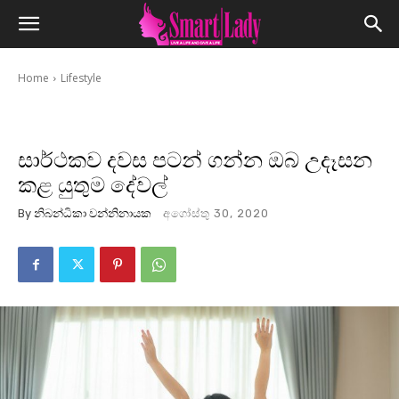
Home
Lifestyle
සාර්ථකව දවස පටන් ගන්න ඔබ උදෑසන
කළ යුතුම දේවල්
By
නිබන්ධිකා වන්නිනායක
අගෝස්තු 30, 2020