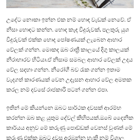
උදේට නොකා ඉන්න එක නම් හොඳ වැඩක් නෙවේ. ඒ
නිසා හොඳට කන්න. හොද කැඳ වීදුරුවක්, පලතුරු යුශ
වීදුරුවක් එක්ක හොද පෝෂණයක් ලැබෙන ආහාර
වේලක් ගන්න. මොකද ඔබ රාත්‍රී කාලයේ දිගු කාලයක්
නිරාහාරව හිටියා.ඒ නිසාම සමබල ආහාර වේලක් උදය
වේල සදහා ගන්න. නීරෝගී බව රැක ගන්න ඉතාම
වැදගත් කාරණයක් වෙන උදෑසන ආහාර වේල අමතක
කරල නම් දවසේ රාජකාරි පටන් ගන්න එපා.
ඉතින් මේ කියන්නෙ ඔබට සාර්ථක දවසක් ආරම්භ
කරන්න ඔබ කළ යුතුම දේවල් කිහිපයක්.ඔබේ දෛනික
කාර්යය අනුව මේ කරුණු පොඩ්ඩක් වෙනස් වුණත් මේ
කරුණු එක්ක ඔබට දවස අරඹන්න හැකි නම් විශාල