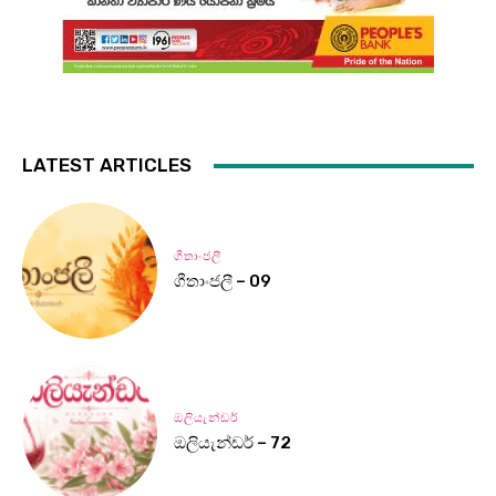
LATEST ARTICLES
ගීතාංජලී
ගීතාංජලී – 09
ඔලියැන්ඩර්
ඔලියැන්ඩර් – 72