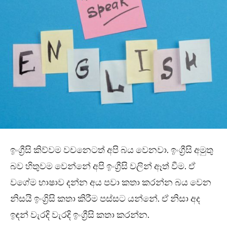
ඉංග්‍රීසි කිව්වම වචනෙටත් අපි බය වෙනවා. ඉංග්‍රීසි අමුතු
බව හිතුවම වෙන්නේ අපි ඉංග්‍රීසි වලින් ඈත් වීම. ඒ
වගේම භාෂාව දන්න අය පවා කතා කරන්න බය වෙන
නිසයි ඉංග්‍රිසි කතා කිරීම පස්සට යන්නේ. ඒ නිසා අද
ඉඳන් වැරදි වැරදි ඉංග්‍රීසි කතා කරන්න.