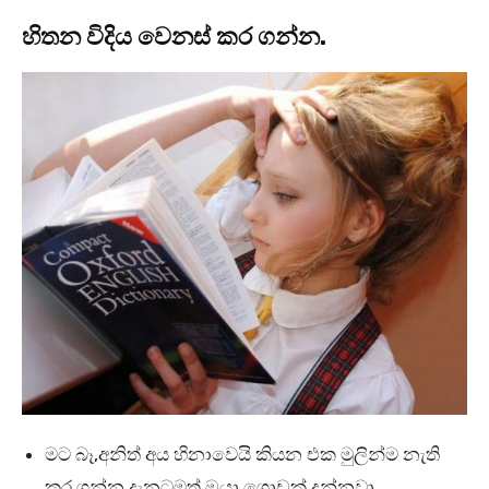
හිතන විදිය වෙනස් කර ගන්න.
මට බෑ,අනිත් අය හිනාවෙයි කියන එක මුලින්ම නැති
කර ගන්න.දැනටමත් ඔයා ගොඩක් දන්නවා.