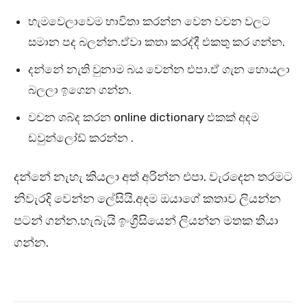
හැමවෙලාවෙම භාවිතා කරන්න වෙන වචන වලට
සමාන පද බලන්න.ඒවා කතා කරද්දී එකතු කර ගන්න.
දන්නේ නැති වුනාම බය වෙන්න එපා.ඒ ගැන හොයලා
බලලා ඉගෙන ගන්න.
වචන ශබ්ද කරන online dictionary එකක් අදම
ඩවුන්ලෝඩ් කරන්න .
දන්නේ නැහැ කියලා අත් අරින්න එපා. වැරදෙන තරමට
නිවැරදි වෙන්න ලේසියි.අදම ඔයාගේ කතාව ලියන්න
පටන් ගන්න.හැබැයි ඉංග්‍රීසියෙන් ලියන්න මතක තියා
ගන්න.