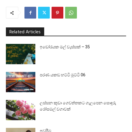
Related Articles
ඉඩෝරයක මල් වැස්සක් – 35
පරණ යකඩ හට්ටි මුට්ටි 06
ලස්සන කුඩා ගෙවත්තකට ගැලපෙන සොඳුරු
රෝසමල් වගාවක්
ඉවසීම