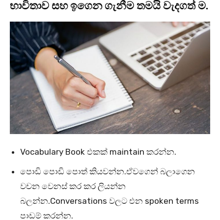
භාවිතාව සහ ඉගෙන ගැනීම තමයි වැදගත් ම
.
Vocabulary Book එකක් maintain කරන්න.
පොඩි පොඩි පොත් කියවන්න.ඒවගෙන් බලාගෙන
වචන වෙනස් කර කර ලියන්න
බලන්න.Conversations වලට එන spoken terms
පාඩම් කරන්න.