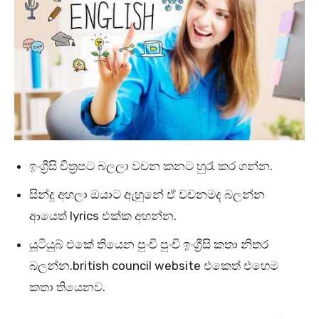
ඉංග්‍රීසි චිත්‍රපට බලලා වචන කනට හුරැ කර ගන්න.
සින්දු අහලා ඔයාට ඇහුනේ ඒ වචනමද බලන්න
ආයෙත් lyrics එක්ක අහන්න.
යූටියුබ් එකේ තියෙන පුංචි පුංචි ඉංග්‍රීසි කතා නිතර
බලන්න.british council website එකෙත් එහෙම
කතා තියෙනව.