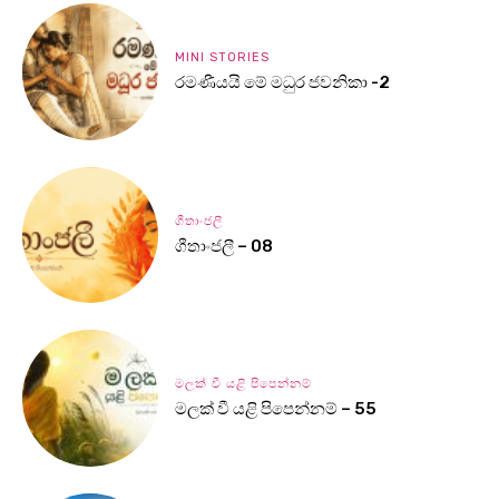
MINI STORIES
රමණීයයි මේ මධුර ජවනිකා -2
ගීතාංජලී
ගීතාංජලී – 08
මලක් වී යළි පිපෙන්නම්
මලක් වී යළි පිපෙන්නම් – 55