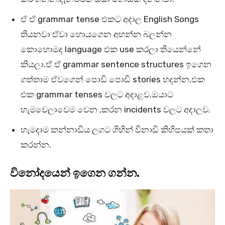
ඒ ඒ grammar tense එකට අදාල English Songs
තියනවා ඒවා හොයගෙන අහන්න බලන්න
කොහොමද language එක use කරලා තියෙන්නේ
කියලා.ඒ ඒ grammar sentence structures ඉගෙන
ගත්තාම ඒවගෙන් පොඩි පොඩි stories හදන්න.එක
එක grammar tenses වලට අදාළව.ඔයාට
හැමවෙලාවෙම වෙන ,කරන incidents වලට අදාලව.
හැමදාම කන්නාඩිය ලගට ගිහින් විනාඩි කිහිපයක් කතා
කරන්න.
විනෝදයෙන් ඉගෙන ගන්න.