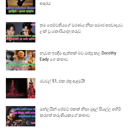
ආදරය
තම පෙම්වතියගේ මරණය නිසා සමාජ අපවාදයට
ලක් වූ කොරියානු තරුව
නැවත ඉපදීම ඇත්තක් බව ඔප්පු කල Dorothy
Eady ගෙ කතාව
රටවල් 51, එක රතු ඇඳුමයි!
ඔන්ලයින් පේමට් එකක් නිසා මුදල් සියල්ල අහිමි
කරගත් තරුණියකගේ කතාව