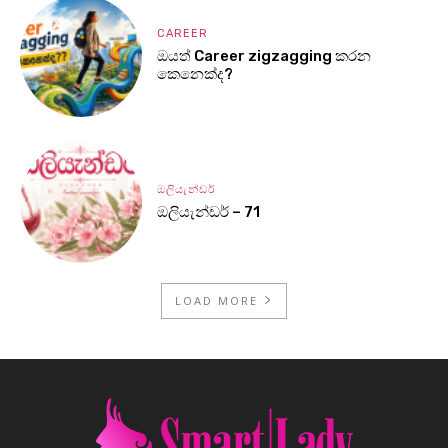
CAREER
ඔයත් Career zigzagging කරන
කෙනෙක්ද?
ඔලියැන්ඩර්
ඔලියැන්ඩර් – 71
LOAD MORE