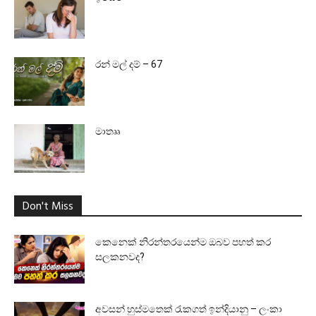
රන් මල් දම් – 67
මාතෲ
Don't Miss
කෙනෙක් නිරන්තරයෙන්ම ඔබව පහත් කර
සලකනවද?
අවසන් හුස්මතෙක් රැකගත් ඉන්දියානු – ලංකා