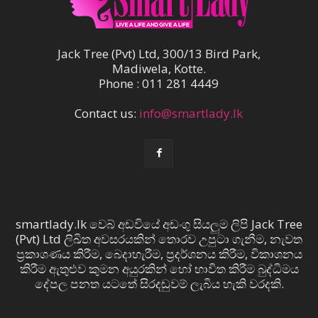
Jack Tree (Pvt) Ltd, 300/13 Bird Park,
Madiwela, Kotte.
Phone : 011 281 4449
Contact us:
info@smartlady.lk
smartlady.lk වෙබ් අඩවියේ අඩංගු සියලුම ලිපි Jack Tree
(Pvt) Ltd ලිඛිත අවසරයකින් තොරව උපුටා ගැනීම, නැවත
ප්‍රකාශණය කිරීම, බෙදාහැරීම, ප්‍රදර්ශනය කිරීම, විකාශනය
කිරීම ඇතුළුව කුමන අයුරකින් හෝ භාවිත කිරීම බුද්ධිමය
දේපල පනත යටතේ සිරදඬුවම් ලැබිය හැකි වරදකි.