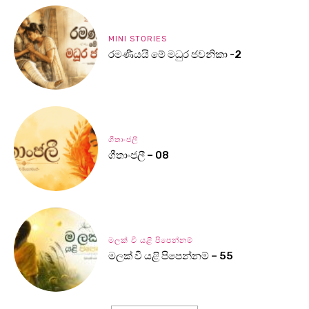
MINI STORIES
රමණීයයි මේ මධුර ජවනිකා -2
ගීතාංජලී
ගීතාංජලී – 08
මලක් වී යළි පිපෙන්නම්
මලක් වී යළි පිපෙන්නම් – 55