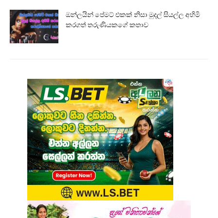
ඔන්ලයින් පේමට් එකක් නිසා මුදල් සියල්ල අහිමි
කරගත් තරුණියකගේ කතාව