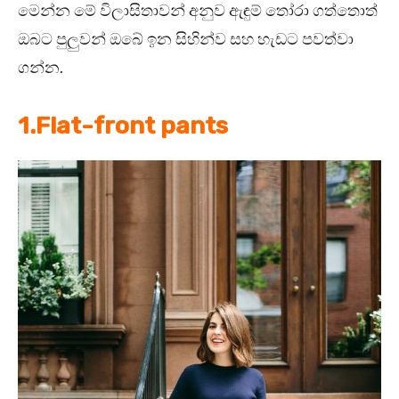
මෙන්න මේ විලාසිතාවන් අනුව ඇඳුම් තෝරා ගත්තොත්
ඔබට පුලුවන් ඔබේ ඉන සිහින්ව සහ හැඩට පවත්වා
ගන්න.
1.Flat-front pants