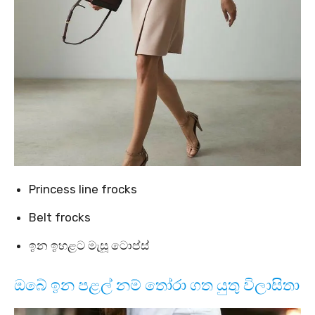
Princess line frocks
Belt frocks
ඉන ඉහළට මැසූ ටොප්ස්
ඔබේ ඉන පළල් නම් තෝරා ගත යුතු විලාසිතා