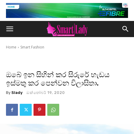
Home
Smart Fashion
ඔබේ ඉන සිහින් කර සිරුරේ හැඩය
ඉස්මතු කර පෙන්වන විලාසිතා.
By
Slady
ඔක්තෝබර් 19, 2020