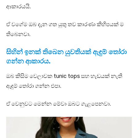
ආකාරයයි.
ඒ වගේම ඔබ දැන ගත යුතු තව කාරණා කිහිපයක් ම
තිබෙනවා.
සිහින් ඉනක් තිබෙන යුවතියක් ඇඳුම් තෝරා
ගන්න ආකාරය.
ඔබ කිසිම වෙලාවක tunic tops සහ හැඩයක් නැති
ඇඳුම් තෝරා ගන්න එපා.
ඒ වෙනුවට මෙන්න මේවා ඔබට ගැළපෙනවා.