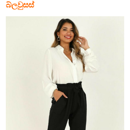
බ්ලවුසස්