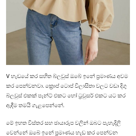
V හැඩයේ කර සහිත බ්ලවුස් ඔබේ ඉනේ ප්‍රමාණය අවම
කර පෙන්වනවා. ක්‍රොප් ටොප් විලාසිතා වලට වඩා දිගු
බ්ලවුස් එකක් පෑන්ට් එකට හෝ ට්‍රවුසර් එකට යට කර
ඇඳීම තමයි ගැළපෙන්නේ.
මේ ඉහත විස්තර සහ ඡායාරූප වලින් ඔබට පැහැදිලි
වෙන්නේ ඔබේ ඉනේ ප්‍රමාණය හැඩ කර පෙන්වන