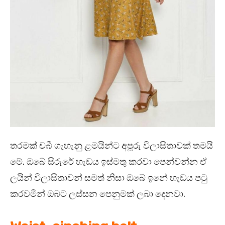
තරමක් චබී ගැහැනු ළමයින්ට අපූරු විලාසිතාවක් තමයි
මේ. ඔබේ සිරුරේ හැඩය ඉස්මතු කරවා පෙන්වන්න ඒ
ලයින් විලාසිතාවන් සමත් නිසා ඔබේ ඉනේ හැඩය පටු
කරවමින් ඔබට ලස්සන පෙනුමක් ලබා දෙනවා.