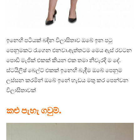
ඉනෙහි පටියක් බඳින විලාසිතාව ඔබේ ඉන පටු
පෙනුමකට රැගෙන එනවා.ඇත්තටම මෙය ඇස් රවටන
පොඩි මැජික් එකක් කියන එක තමා නිවැරදි ම දේ.
ස්ටයිලිෂ් බෙල්ට් එකක් ඉනෙහි බැඳීම ඔබේ පෙනුම
ලස්සන කරමින් ඔබේ ඉනේ හැඩය මතු කර පෙන්වන
විලාසිතාවක්
කළු පැහැ ගවුම්.