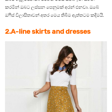
කරමින් ඔබට ලස්සන පෙනුමක් අරන් එනවා. ඔබේ
ඔෆිස් විලාසිතාවන් අතර මෙය තිබීම ඇත්තටම කදිමයි.
2.A-line skirts and dresses