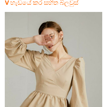
V හැඩයේ කර සහිත බ්ලවුස්