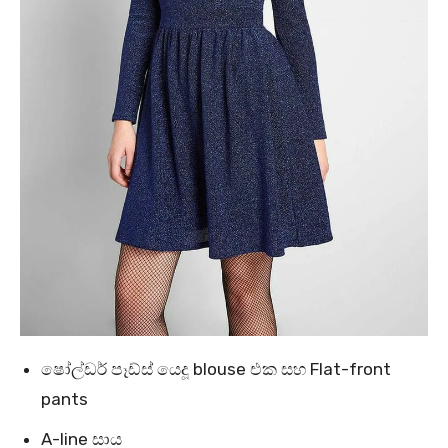
ෂෝල්ඩර් පෑඩ්ස් යෙදූ blouse එක සහ Flat-front
pants
A-line සාය