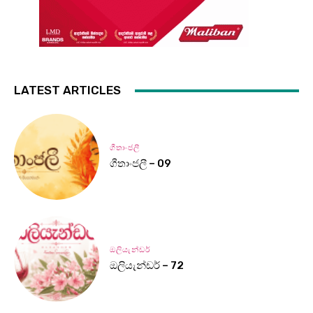
LATEST ARTICLES
ගීතාංජලී
ගීතාංජලී – 09
ඔලියැන්ඩර්
ඔලියැන්ඩර් – 72