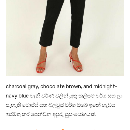
charcoal gray, chocolate brown, and midnight-
navy blue වැනි වර්ණ වලින් යුතු කලිසම් වර්ග සහ ලා
පැහැති ටොප්ස් සහ බ්ලවුස් වර්ග ඔබේ ඉනේ හැඩය
ඉස්මතු කර පෙන්වන අපූරු සුසංයෝගයක්.