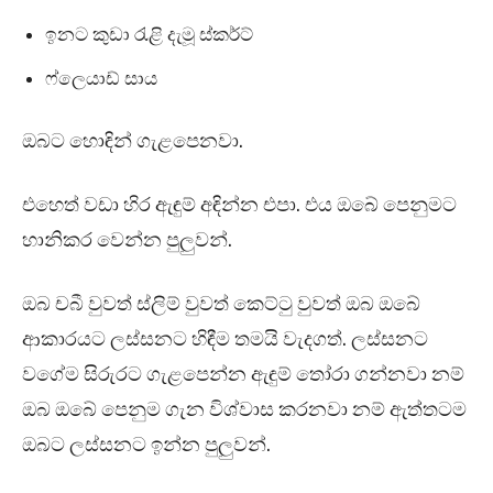
ඉනට කුඩා රැළි දැමූ ස්කර්ට්
ෆ්ලෙයාඩ් සාය
ඔබට හොඳින් ගැළපෙනවා.
එහෙත් වඩා හිර ඇඳුම් අඳින්න එපා. එය ඔබේ පෙනුමට
හානිකර වෙන්න පුලුවන්.
ඔබ චබී වුවත් ස්ලිම් වුවත් කෙට්ටු වුවත් ඔබ ඔබේ
ආකාරයට ලස්සනට හිඳීම තමයි වැදගත්. ලස්සනට
වගේම සිරුරට ගැළපෙන්න ඇඳුම් තෝරා ගන්නවා නම්
ඔබ ඔබේ පෙනුම ගැන විශ්වාස කරනවා නම් ඇත්තටම
ඔබට ලස්සනට ඉන්න පුලුවන්.