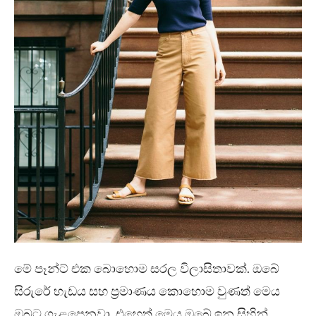
මේ පෑන්ට් එක බොහොම සරල විලාසිතාවක්. ඔබේ
සිරුරේ හැඩය සහ ප්‍රමාණය කොහොම වුණත් මෙය
ඔබට ගැළපෙනවා. එහෙත් මෙය ඔබේ ඉන සිහින්