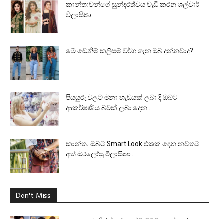
කාන්තාවන්ගේ සුන්දරත්වය වැඩි කරන ශල්වාර්
විලාසිතා
මේ ඩෙනිම් කලිසම් වර්ග ගැන ඔබ දන්නවාද?
පියයුරු වලට මනා හැඩයක් ලබා දී ඔබට
ආකර්ෂණීය බවක් ලබා දෙන...
කාන්තා ඔබට Smart Look එකක් දෙන නවතම
අත් ඔරලෝසු විලාසිතා..
Don't Miss