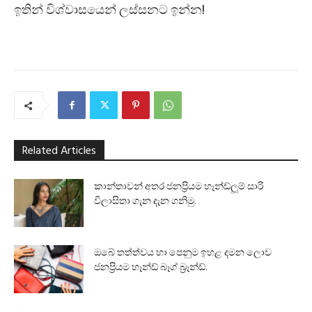
ඉතින් විශ්වාසයෙන් ලස්සනට ඉන්න!
Related Articles
කාන්තාවන් අතර ජනප්‍රියම හෑන්ඩ්ලූම් සාරි
විලාසිතා ගැන දැන ගනිමු.
ඔබේ තත්ත්වය හා පෙනුම ඉහළ දමන ලොව
ජනප්‍රියම හෑන්ඩ් බෑග් බ්‍රෑන්ඩ්.