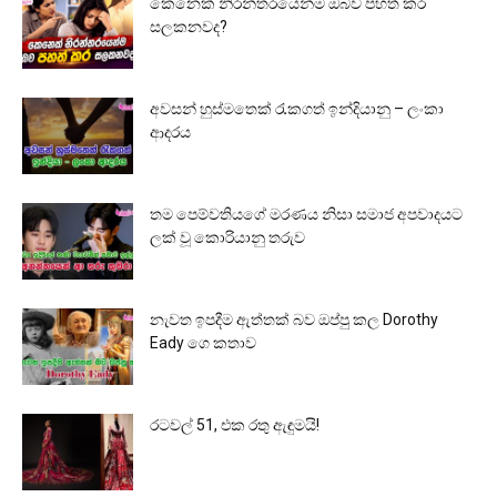
කෙනෙක් නිරන්තරයෙන්ම ඔබව පහත් කර
සලකනවද?
අවසන් හුස්මතෙක් රැකගත් ඉන්දියානු – ලංකා
ආදරය
තම පෙම්වතියගේ මරණය නිසා සමාජ අපවාදයට
ලක් වූ කොරියානු තරුව
නැවත ඉපදීම ඇත්තක් බව ඔප්පු කල Dorothy
Eady ගෙ කතාව
රටවල් 51, එක රතු ඇඳුමයි!