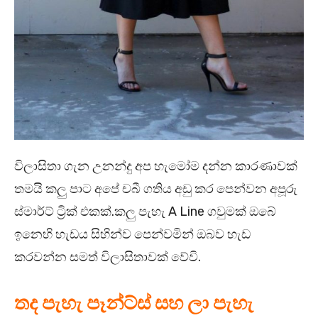
විලාසිතා ගැන උනන්දු අප හැමෝම දන්න කාරණාවක්
තමයි කලු පාට අපේ චබී ගතිය අඩු කර පෙන්වන අපූරු
ස්මාර්ට් ට්‍රික් එකක්.කලු පැහැ A Line ගවුමක් ඔබේ
ඉනෙහි හැඩය සිහින්ව පෙන්වමින් ඔබව හැඩ
කරවන්න සමත් විලාසිතාවක් වේවි.
තද පැහැ පෑන්‍ට්ස් සහ ලා පැහැ