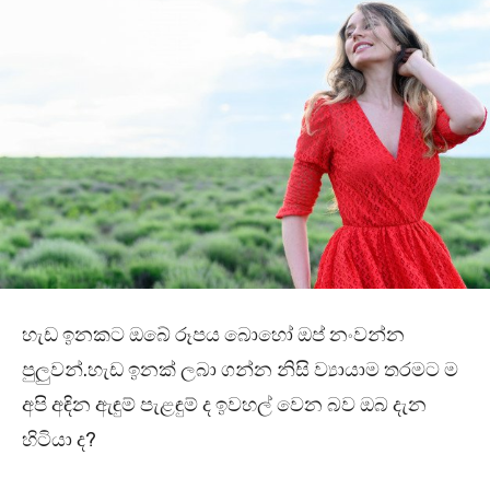
හැඩ ඉනකට ඔබේ රූපය බොහෝ ඔප් නංවන්න
පුලුවන්.හැඩ ඉනක් ලබා ගන්න නිසි ව්‍යායාම තරමට ම
අපි අඳින ඇඳුම් පැළඳුම් ද ඉවහල් වෙන බව ඔබ දැන
හිටියා ද?