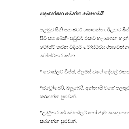
හදාගන්නෙ මෙන්න මෙහෙමයි
පළමුව සීනි සහ බටර් ගසාගන්න. ඊළඟට බි
පිටි සහ බේකිං පවුඩර් එකට හලාගෙන හැන්
ටෝස්ට් කරන විදියට ටෝස්ටරය රතවෙන්න 
ටෝස්ට්කරගන්න.
* චොක්ලට් චිප්ස්, ප්ලම්ස් වගේ දේවල් එ
*ස්ට්‍රෝබෙරි, බ්ලූබෙරි, අන්නාසි වගේ පලත
කරගන්න පුළුවන්.
*උණුකරගත් චොක්ලට් හෝ ජෑම් යොදාගෙන 
කරගන්න පුළුවන්.