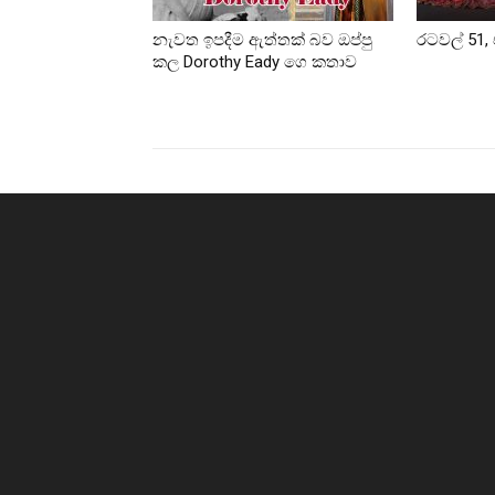
නැවත ඉපදීම ඇත්තක් බව ඔප්පු
රටවල් 51, 
කල Dorothy Eady ගෙ කතාව