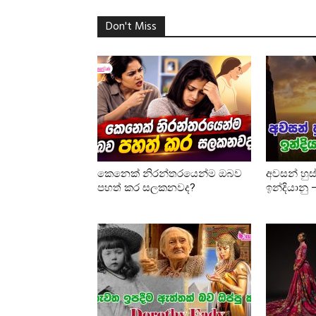
Don't Miss
කෙනෙක් නිරන්තරයෙන්ම ඔබව
අවසන් හුස
පහත් කර සලකනවද?
ඉන්දියානු