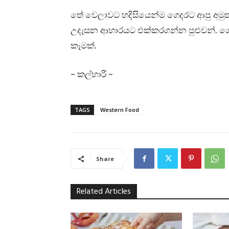
තේ වෙලාවට හදිසියෙන්ම ගෙදරට ආපු අමුත
උදෑසන ආහාරයට එක්කරගන්න පුළුවන්. ග
කෑමක්.
– කල්හාරි –
TAGS
Western Food
Share
Related Articles