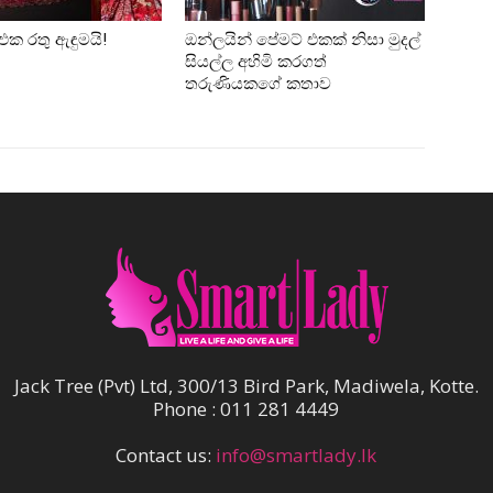
එක රතු ඇඳුමයි!
ඔන්ලයින් පේමට් එකක් නිසා මුදල්
සියල්ල අහිමි කරගත්
තරුණියකගේ කතාව
Jack Tree (Pvt) Ltd, 300/13 Bird Park, Madiwela, Kotte.
Phone : 011 281 4449
Contact us:
info@smartlady.lk