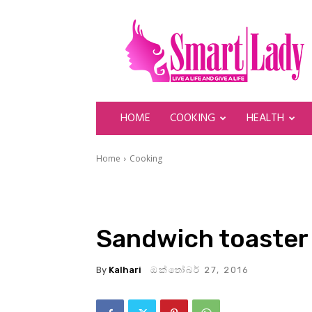
SmartLady
HOME
COOKING
HEALTH
Home
Cooking
Sandwich toaster
By
Kalhari
ඔක්තෝබර් 27, 2016