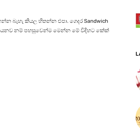
ගන්න බැහැ කියල හිතන්න එපා. ගෙදර Sandwich
ි තියනව නම් පහසුවෙන්ම මෙන්න මේ විදිහට කේක්
L