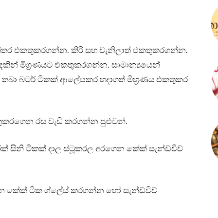
ත්තර එකතුකරගන්න. කිරි සහ වැනිලාත් එකතුකරගන්න.
දකින් මිශ්‍රණයට එකතුකරගන්න. සාමාන්‍යයෙන්
තබා බටර් ටිකක් ආලේපකර හදාගත් මිහ්‍රණය එකතුකර
කතුකරගෙන රස වැඩි කරගන්න පුළුවන්.
ුරක් සිනි ටිකක් දාල ස්ටූකරල අරගෙන කේක් සැන්ඩ්විච්
කේක් ටික ග්ලේස් කරගන්න හෝ සැන්ඩ්විච්