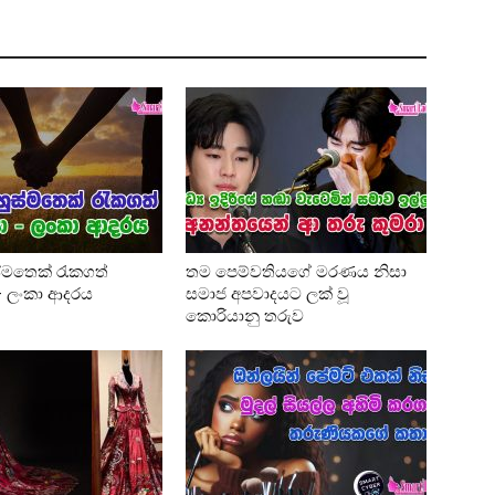
්මතෙක් රැකගත්
තම පෙම්වතියගේ මරණය නිසා
 – ලංකා ආදරය
සමාජ අපවාදයට ලක් වූ
කොරියානු තරුව