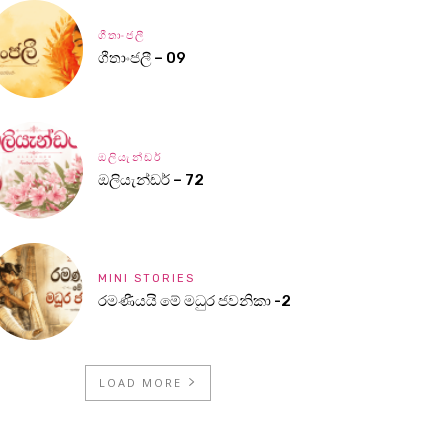
ගීතාංජලී
ගීතාංජලී – 09
ඔලියැන්ඩර්
ඔලියැන්ඩර් – 72
MINI STORIES
රමණීයයි මේ මධුර ජවනිකා -2
LOAD MORE