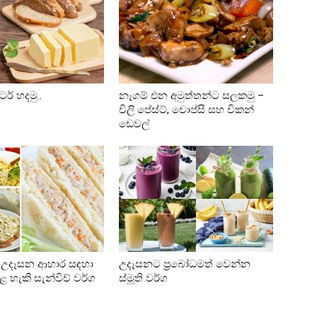
ර් හදමු..
නෑගම් එන අමුත්තන්ට සලකමු –
චිලි පේස්ට්, චොප්සි සහ චිකන්
ඩෙවල්
 උදෑසන ආහාර සඳහා
උදෑසනට ප්‍රබෝධමත් වෙන්න
ළ හැකි සැන්විච් වර්ග
ස්මූති වර්ග