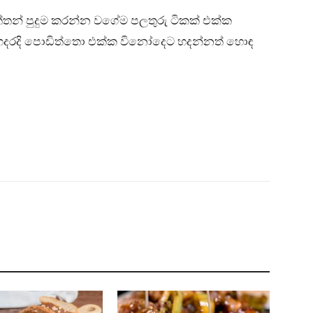
්තන් පුදුම කරන්න වගේම පලතුරු ටිකක් එක්ක
ෙදරදි පොඩිත්තො එක්ක විනෝදෙට හදන්නත් හොඳ