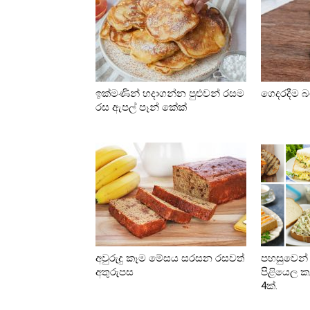
ඉක්මණින් හදාගන්න පුළුවන් රසම
ගෙදරදීම බට
රස ඇපල් පෑන් කේක්
අවුරුදු කෑම මේසය සරසන රසවත්
පහසුවෙන්
අතුරුපස
පිළියෙල ක
4ක්.