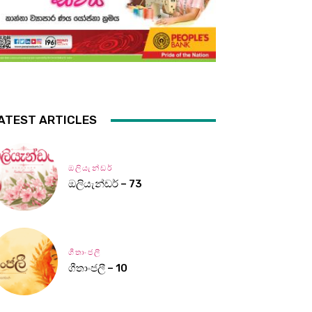
ATEST ARTICLES
ඔලියැන්ඩර්
ඔලියැන්ඩර් – 73
ගීතාංජලී
ගීතාංජලී – 10