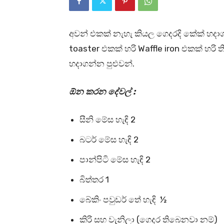
අවන් එකක් නැහැ කියල ගෙදරදි කේක් හදා
toaster එකක් හරි Waffle iron එකක් හර
හදාගන්න පුළුවන්.
ඕන කරන දේවල් :
සීනි මේස හැඳි 2
බටර් මේස හැඳි 2
පාන්පිටි මේස හැඳි 2
බිත්තර 1
බේකිං පවුඩර් තේ හැඳි ½
කිරි සහ වැනිලා (ගෙදර තිබෙනවා නම්)