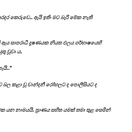
ට කරදර කෙරුවෙ.. ඇයි ඉතිං මට බැරි මේක නැති
් ඇය සාපරාධී දූෂණයක නියත ඵලය ගර්භාෂයෙහි
ු වූවා ය.
යි..”
නට බල කළා වූ චාන්දනී රෝහලට ද පොලීසියට ද
 යන නාමයයි. ප්‍රාණය සහිත යමක් තමා තුළ සෙමින්