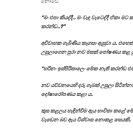
නොවේ.
“මං එපා කියද්දී.. මං වැඳ වැටෙද්දී ඒකා ම
කරන්ඩ..?”
අවිවාහක ගැබිණිය කෑගසා ඇසුවා ය. එහෙත
උසුලාගෙන පුරා නව මසක් පෝෂණය කළ යුත
“හරිනං ඉස්පිරිතාලෙං මේක නැති කරන්ඩ එපැ
නව යව්වනයෙහි දරු ගැබක් උසුලා සිටින්
දෝෂාරෝපණය කළා ය.
කුස කළලය හැඳින්වීම ඇය භාවිතා කළේ මේක
වැඩෙන බව ඇය විශ්වාස නොකළ සෙයකි.