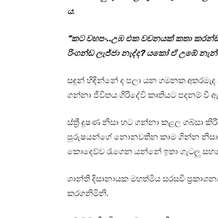
ය
.
“කට වහපං..උඹ එක වචනයක් කතා කරන්ඩ 
රිංගන්ඩ ලැජ්ජා නැද්ද? යකෝ ඒ උඹේ නැන්ද
සඳුන් හිඳින්නේ ද පලා යන ගමනක අතරමැ
ගන්නා ජීවිතය ගිරිදේවි කෘතියට පදනම් වී 
ස්ත්‍රී දූෂණ නිසා හට ගන්නා කළල ගබ්සා කිර
පුරුෂයන්ගේ නොනවතින කාම ගින්න නිසා
කොදෙව්ව රැගෙන යන්නේ ඉතා ගැටලු සහ
ශාන්ති දිසානායක මහත්මිය සරසවි ප්‍රකාශ
කරගනිමිනි.