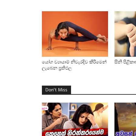
යෝග ව්‍යායාම් නිවැරදිව කිරීමෙන්
සීනි පිළි
ලැබෙන ප්‍රතිඵල
Don't Miss