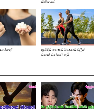
කිහිපයක්
කාකාරකද?
ඇවිදීම හොඳම ව්‍යායාමවලින්
එකක් වන්නේ ඇයි