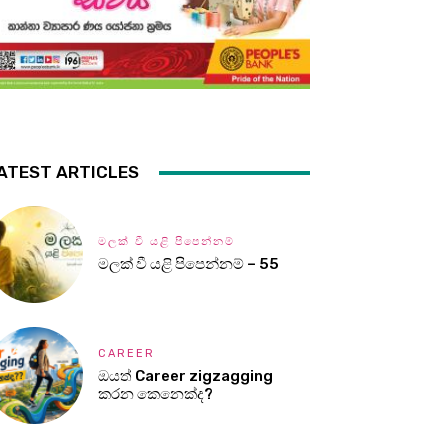
ATEST ARTICLES
මලක් වී යළි පිපෙන්නම්
මලක් වී යළි පිපෙන්නම් – 55
CAREER
ඔයත් Career zigzagging
කරන කෙනෙක්ද?