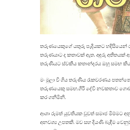
තරුණයෙකුගේ යතුරු පැදියකට හදිසියෙන් 
තරුණයාට ද කතාවක් ඇත. අඳුරු අතීතයක් 
තරුණියට ස්වකීය කතාන්දරය ඔහු සමඟ කියන
මං මුලා වී ගිය තරුණිය රැකවරණය පතන්නේ
තරුණයෙකු සමඟ.ගිරි දේවි නවකතාව ගොඩ 
කර ගනිමිනි.
ආශා රූමත් යුවතියක වුවත් සමාජ මිම්මට 
අනවශ්‍ය උපතකි. මව සහ දියණි බැඳීම වෙ