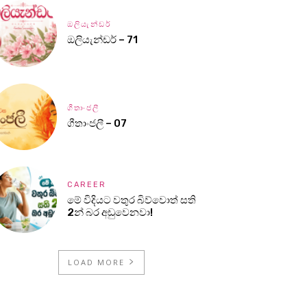
ඔලියැන්ඩර්
ඔලියැන්ඩර් – 71
ගීතාංජලී
ගීතාංජලී – 07
CAREER
මේ විදියට වතුර බිව්වොත් සති
2න් බර අඩුවෙනවා!
LOAD MORE