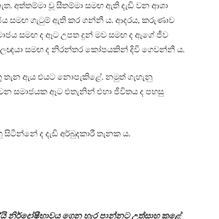
ත. අත්තම්මා වූ සීතම්මා සමඟ ඇති දැඩි වන ආශා
ය සමඟ ගැටුම් ඇති කර ගන්නී ය. ආදරය, කරුණාව
මාජය සමඟ ද ඈට උපත දුන් මව සමඟ ද ඇගේ ජීව
ශපාලඥයා සමඟ ද නිරන්තර කෝපයකින් දිවි ගෙවන්නී ය.
 යුතු තැන ඇය එයට නොපැකිළේ. නමුත් ගැහැනු
ොවන සමාජයක ඈට එතැනින් එහා ජීවිතය ද පහසු
ිටින්නේ ද දැඩි අර්බුදකාරී තැනක ය.
”යි නිර්දෝෂීභාවය ගෙන හැර පාන්නට උත්සාහ කළේ