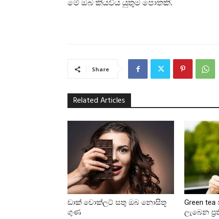
මේ ඔබ කියවිය යුතුම පොතකි.
Share
Related Articles
ඩාක් චොක්ලට් සතු ඔබ නොසිතූ
Green tea
ගුණ
ලැබෙන ප්‍