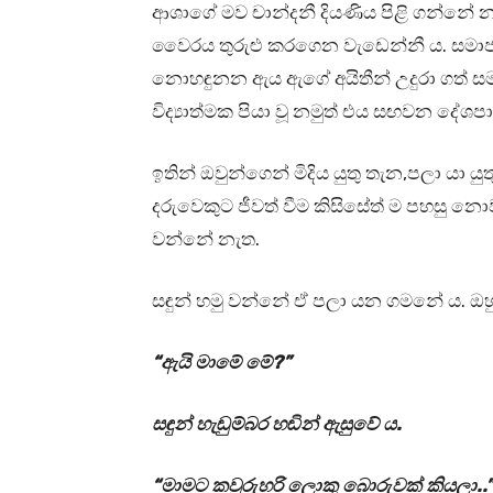
ආශාගේ මව චාන්දනී දියණිය පිළි ගන්නේ නැ
වෛරය තුරුළු කරගෙන වැඩෙන්නී ය. සමාජ
නොහඳුනන ඇය ඇගේ අයිතීන් උදුරා ගත් ස
විද්‍යාත්මක පියා වූ නමුත් එය සඟවන දේ
ඉතින් ඔවුන්ගෙන් මිදිය යුතු තැන,පලා යා
දරුවෙකුට ජීවත් වීම කිසිසේත් ම පහසු න
වන්නේ නැත.
සඳුන් හමු වන්නේ ඒ පලා යන ගමනේ ය. ඔහු ස
“ඇයි මාමේ මේ?”
සඳුන් හැඬුම්බර හඬින් ඇසුවේ ය.
“මාමට කවුරුහරි ලොකු බොරුවක් කියලා..