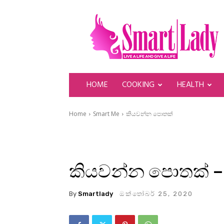
SmartLady
HOME
COOKING
HEALTH
Home
Smart Me
කියවන්න පොතක්
කියවන්න පොතක් – ග
By
Smartlady
ඔක්තෝබර් 25, 2020