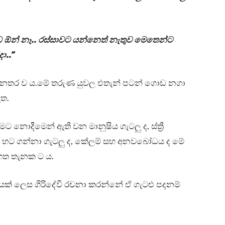
ඕන් නෑ.. රස්සාවට යන්නෙත් නැතුව මෙතෙන්ට
ා..”
ද නතර ව ය.මේ තරුණ යුවල එතැන් පටන් ගොඩ නගා
ඇත.
ීමට නොදීමෙන් ඇති වන මානුෂිය ගැටලු ද, ස්ත්‍රී
 හට ගන්නා ගැටලු ද, කේලම් සහ අනවබෝධය ද මේ
ගත තැනක ට ය.
නයක් ලෙස ගිරිදේවී රචනා කරන්නේ ඒ ගැටළු පදනම්