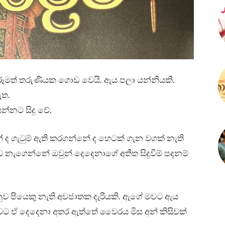
රූමත් තරුණියක ගොඩ වෙයි. ඇය පලා යන්නියකි.
ඇත.
්නට සිදු වේ.
 ද ගැටුම් ඇති කරගන්නේ ද හෙටක් ගැන වගක් නැති
නැගෙන්නේ ඔවුන් දෙදෙනාගේ අතීත සිදුවීම් පදනම්
අනුව පියෙකු නැති අවජාතක දැරියකි. ඇගේ මවට ඇය
නුවට ඒ දෙදෙනා අතර ඇත්තේ වෛරය මිස අන් කිසිවක්