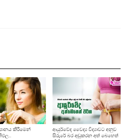
 පානය කිරීමෙන්
ආයුර්වේද වෛද්‍ය විද්‍යාවට අනුව
රතිඵල…
සිරුරේ බර අඩුකරන අත් බෙහෙත්