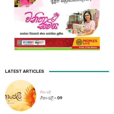
LATEST ARTICLES
ගීතාංජලී
ගීතාංජලී – 09