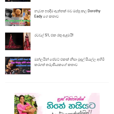
නැවත ඉපදීම ඇත්තක් බව ඔප්පු කල Dorothy
Eady ගෙ කතාව
රටවල් 51, එක රතු ඇඳුමයි!
ඔන්ලයින් පේමට් එකක් නිසා මුදල් සියල්ල අහිමි
කරගත් තරුණියකගේ කතාව