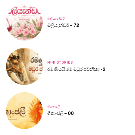
ඔලියැන්ඩර්
ඔලියැන්ඩර් – 72
MINI STORIES
රමණීයයි මේ මධුර ජවනිකා -2
ගීතාංජලී
ගීතාංජලී – 08