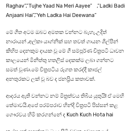
Raghav”,”Tujhe Yaad Na Meri Aayee” ,”Ladki Badi
Anjaani Hai”,”Yeh Ladka Hai Deewana”
මේ ගීත අටම ඔබට අමතක වන්නට බැහැ.උදිත්
නාරායන් ,අල්කා යාග්නික් සහ තවත් ගායන ශිල්පීන්
කිහිප දෙනකුම දායක වූ මේ ගී සම්පූර්ණ චිත්‍රපටි ධාවන
කාලයෙන් මිනිත්තු හතලිස් දෙකක්ම ලබා ගන්නට
සමත් වුණා.මේ චිත්‍රපටිය රූගත කරද්දී කාජල්
අනතුරකට ලක් වූ බව ද ජනප්‍රිය කතාවක්.
ආදරය ඇති වන්නට නම් මිත්‍රත්වය තිබිය යුතුයි! ඒ මෙහි
තේමාවයි.අපේ පරම්පරාව හින්දි චිත්‍රපටි පිස්සන් කළ
ගෞරවය හිමි කරගන්නේ ද Kuch Kuch Hota hai