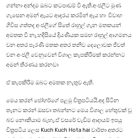
ගන්නා අන්දම ඔබට කටපාඩම් වී ඇති.අංජලීට මුණ
ගැසෙන අමන් ඇයට ආදරය කරමින් ඇය හා විවාහ
ගිවිස ගත්තද අංජලීගේ සිතේ රාහුල් ගැන මතකයන්
අමතක වී නෑ.හදිසියේ දියණියක සමඟ රාහුල් ආගමනය
වන අතර පැරණි මතක අතර තනිව දෙලොවක ජීවත්
වන අංජලී වෙනුවෙන් විශාල කැපකිරීමක් කරන්නට
අමන් තීරණය කරනවා
ඒ කැපකිරීම ඔබට අමතක නැතුව ඇති.
මෙය කරන් ජෝහර්ගේ පළමු චිත්‍රපටියයි.අද සිටින
තැනට කරන් ඔසවා තබන්නට මෙය විශාල හේතුවක් වූ
බව නොකියාම බැහැ.ඒ වසරේ වැඩිම ආදායම් ඉපයූ
චිත්‍රපටිය ලෙස Kuch Kuch Hota hai වාර්තා අතරට