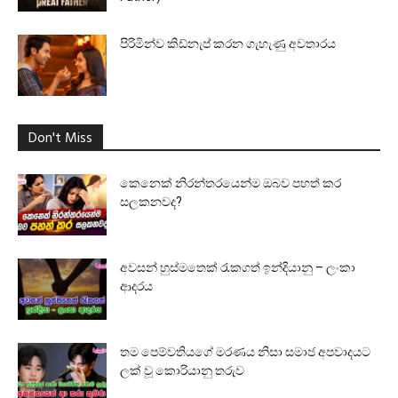
පිරිමින්ව කිඩ්නැප් කරන ගැහැණු අවතාරය
Don't Miss
කෙනෙක් නිරන්තරයෙන්ම ඔබව පහත් කර
සලකනවද?
අවසන් හුස්මතෙක් රැකගත් ඉන්දියානු – ලංකා
ආදරය
තම පෙම්වතියගේ මරණය නිසා සමාජ අපවාදයට
ලක් වූ කොරියානු තරුව