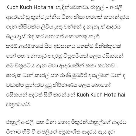
Kuch Kuch Hota hai හැඳින්වෙනවා. රාහුල් – අංජලී
ආදරයේ වූ තුන්වැන්නිය ටීනා නිසා හටගත් කතාන්දරය
ගැන කිසිවක්ම ලිවිය යුතු වන්නේ ද නැහැ.ඒ ආදරය
බලා දෑස් රතු කර නොගත් කෙනෙකු නැති
තරම්.ආරම්භයේ සිට අවසානය තෙක්ම මිනිත්තුවක්
හෝ මඟ නොහැර නැරඹූ චිත්‍රපටියක් ලෙස රසිකයන්
මේ චිත්‍රපටිය ගැන මහා ආදරයකින් කතා කරනවා.
ෂාරුක් ඛාන්,කාජල් සහ රාණි මුඛර්ජි ද සල්මන් ඛාන් ද
වඩාත්ම සුන්දරව දුටු නිර්මාණය ලෙස බොහෝ
රසිකයන් අදටත් සිහි කරන්නේ Kuch Kuch Hota hai
චිත්‍රපටියයි.
රාහුල් අංජලී සහ ටීනා හොඳ මිතුරන්.රාහුල්ගේ ආදරය
ටීනාට හිමි වී අංජලීගේ අප්‍රකාශිත ආදරය ඇය දරා