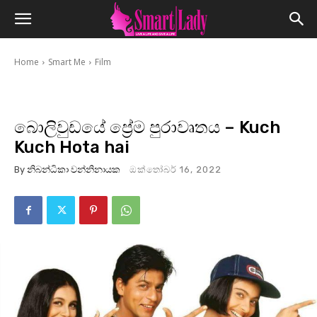
Home
Smart Me
Film
බොලිවුඩයේ ප්‍රේම පුරාවෘතය – Kuch
Kuch Hota hai
By
නිබන්ධිකා වන්නිනායක
ඔක්තෝබර් 16, 2022