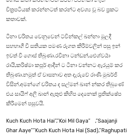
ගොස් කතා කරන්නටත් සටන් ජවනිකා නැති
චිත්‍රපටියක් කරන්නටත් කරන්ට අවශ්‍ය වූ බව ප්‍රකට
කතාවක්.
ටීනා චරිතය වෙනුවෙන් ට්වින්කල් ඛන්නා මුලදී
සහභාගී වී සතියක පමණ රූගත කිරීම්වලින් පසු ඉන්
ඉවත් වී ගොස් තිබුණා.රවීනා ටන්ඩන්,ඓශ්වර්‍යා
රායි,කරිෂ්මා කපූර් ආදීන් ට ටීනා වන්නට ඇරයුම් කර
තිබුණා.නමුත් ඒ වාසනාව අත දැරුවේ රාණි මුඛර්ජි
විසින්.අමන්ගේ චරිතය ද සල්මන් ඛාන් න්කර තිබුණේ
එය සායිෆ් අලි ඛාන් ඇතුළු කිහිප දෙනෙක් ප්‍රතික්ෂේප
කිරීමෙන් පසුවයි.
Kuch Kuch Hota Hai”,”Koi Mil Gaya” ,”Saajanji
Ghar Aaye””Kuch Kuch Hota Hai (Sad),”Raghupati