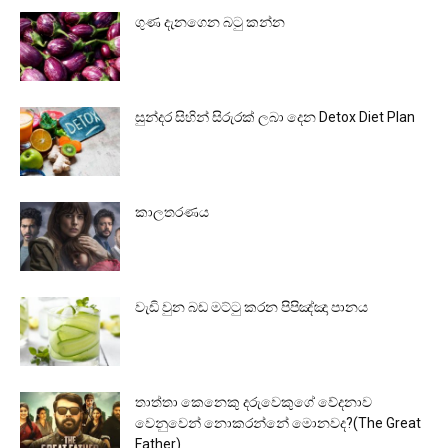
ගුණ දැනගෙන බටු කන්න
සුන්දර සිහින් සිරුරක් ලබා දෙන Detox Diet Plan
කාලතරණය
වැඩි වුන බඩ මට්ටු කරන පිපිඤ්ඤා පානය
තාත්තා කෙනෙකු දරුවෙකුගේ වේදනාව
වෙනුවෙන් නොකරන්නේ මොනවද?(The Great
Father)