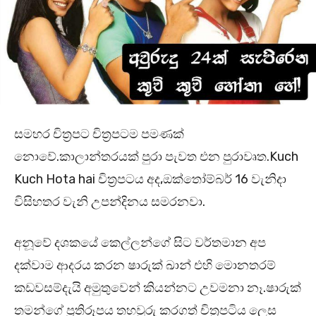
සමහර චිත්‍රපට චිත්‍රපටම පමණක්
නොවේ.කාලාන්තරයක් පුරා පැවත එන පුරාවෘත.Kuch
Kuch Hota hai චිත්‍රපටය අද,ඔක්තෝම්බර් 16 වැනිදා
විසිහතර වැනි උපන්දිනය සමරනවා.
අනූවේ දශකයේ කෙල්ලන්ගේ සිට වර්තමාන අප
දක්වාම ආදරය කරන ෂාරුක් ඛාන් එහි මොනතරම්
කඩවසම්දැයි අමුතුවෙන් කියන්නට උවමනා නෑ.ෂාරුක්
තමන්ගේ ප්‍රතිරූපය තහවුරු කරගත් චිත්‍රපටිය ලෙස