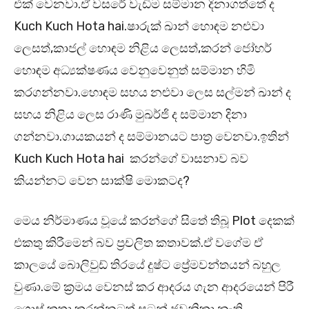
එක් වෙනවා.ඒ වසරේ වැඩිම සම්මාන දිනාගත්තේ ද
Kuch Kuch Hota hai.ෂාරුක් ඛාන් හොඳම නළුවා
ලෙසත්,කාජල් හොඳම නිළිය ලෙසත්,කරන් ජෝහර්
හොඳම අධ්‍යක්ෂණය වෙනුවෙනුත් සම්මාන හිමි
කරගන්නවා.හොඳම සහය නළුවා ලෙස සල්මන් ඛාන් ද
සහය නිළිය ලෙස රාණි මුඛර්ජි ද සම්මාන දිනා
ගන්නවා.ගායකයන් ද සම්මානයට පාත්‍ර වෙනවා.ඉතින්
Kuch Kuch Hota hai කරන්ගේ වාසනාව බව
කියන්නට වෙන සාක්ෂි මොකටද?
මෙය නිර්මාණය වූයේ කරන්ගේ සිතේ තිබූ Plot දෙකක්
එකතු කිරීමෙන් බව ප්‍රචලිත කතාවක්.ඒ වගේම ඒ
කාලයේ බොලිවුඩ් තිරයේ දුෂ්ට ප්‍රේමවන්තයන් බහුල
වුණා.මේ ක්‍රමය වෙනස් කර ආදරය ගැන ආදරයෙන් පිරී