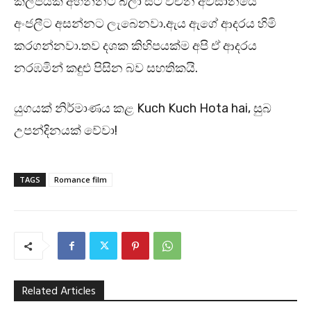
කල්පයක් අහන්නට බලා සිටි වචන අවසානයේ
අංජලීට අසන්නට ලැබෙනවා.ඇය ඇගේ ආදරය හිමි
කරගන්නවා.තව දශක කිහිපයක්ම අපි ඒ ආදරය
නරඹමින් කඳුළු පිසින බව සහතිකයි.
යුගයක් නිර්මාණය කළ Kuch Kuch Hota hai, සුබ
උපන්දිනයක් වේවා!
TAGS
Romance film
Related Articles