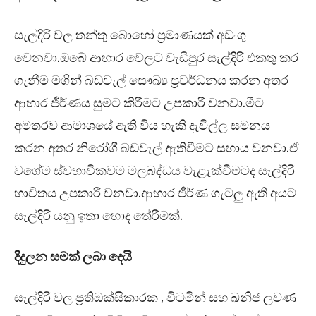
සැල්දිරි වල තන්තු බොහෝ ප්‍රමාණයක් අඩංගු
වෙනවා.ඔබේ ආහාර වේලට වැඩිපුර සැල්දිරි එකතු කර
ගැනීම මගින් බඩවැල් සෞඛ්‍ය ප්‍රවර්ධනය කරන අතර
ආහාර ජීර්ණය සුමට කිරීමට උපකාරී වනවා.මීට
අමතරව ආමාශයේ ඇති විය හැකි දැවිල්ල සමනය
කරන අතර නිරෝගී බඩවැල් ඇතිවීමට සහාය වනවා.ඒ
වගේම ස්වභාවිකවම මලබද්ධය වැළැක්වීමටද සැල්දිරි
භාවිතය උපකාරී වනවා.ආහාර ජීර්ණ ගැටලු ඇති අයට
සැල්දිරි යනු ඉතා හොඳ තේරීමක්.
දිදුලන සමක් ලබා දෙයි
සැල්දිරි වල ප්‍රතිඔක්සිකාරක , විටමින් සහ ඛනිජ ලවණ