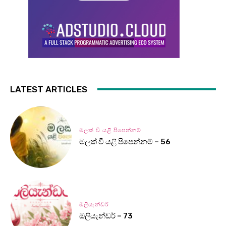
LATEST ARTICLES
මලක් වී යළි පිපෙන්නම්
මලක් වී යළි පිපෙන්නම් – 56
ඔලියැන්ඩර්
ඔලියැන්ඩර් – 73