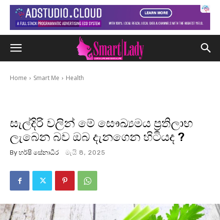
Home
Smart Me
Health
සැල්දිරි වලින් මේ සෞඛ්‍යමය ප්‍රතිලාභ
ලැබෙන බව ඔබ දැනගෙන හිටියද ?
By
හර්ෂි සේනාධීර
මැයි 8, 2025