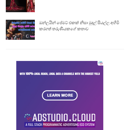
ඔන්ලයින් පේමට් එකක් නිසා මුදල් සියල්ල අහිමි
කරගත් තරුණියකගේ කතාව