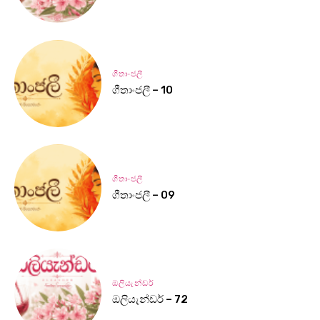
ගීතාංජලී
ගීතාංජලී – 10
ගීතාංජලී
ගීතාංජලී – 09
ඔලියැන්ඩර්
ඔලියැන්ඩර් – 72