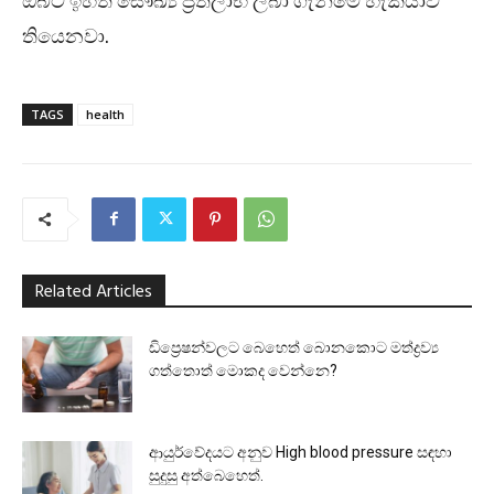
ඔබට ඉහත සෞඛ්‍ය ප්‍රතිලාභ ලබා ගැනීමේ හැකියාව
තියෙනවා.
TAGS
health
Related Articles
ඩිප්‍රෙෂන්වලට බෙහෙත් බොනකොට මත්ද්‍රව්‍ය
ගත්තොත් මොකද වෙන්නෙ?
ආයුර්වේදයට අනුව High blood pressure සඳහා
සුදුසු අත්බෙහෙත්.