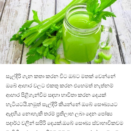
සැල්දිරි ගැන කතා කරන විට ඔබට මතක් වෙන්නේ
ඔබේ ආහාර වලට එකතු කරන එහෙමත් නැත්නම්
ආහාර පිළිගැන්වීම සඳහා භාවිතා කරන දෙයක්
හැටියටයි.නමුත් සැල්දිරි කියන්නේ ඔබේ සෞඛ්‍යයට
ඇදහිය නොහැකි තරම් ප්‍රතිලාභ ලබා දෙන පෝෂ්‍ය
පදාර්ථ වලින් සපිරි දෙයක්.ඔබේ සෞඛ්‍ය ස්වාභාවිකවම