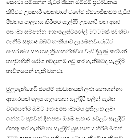
සෞඛ්‍ය සම්පන්න රුධිර පීඩන මට්ටම් ප්‍රවර්ධනය
කිරීමට උපකාරී වෙනවා.ඒ වගේම ස්වභාවිකවම රුධිර
පීඩනය පාලනය කිරීමට සැල්දිරි උපකාරී වන අතර
සෞඛ්‍ය සම්පන්න කොලෙස්ටරෝල් මට්ටමක් පවත්වා
ගැනීම සඳහාද ඔබට හැකියාව ලැබෙනවා.රුධිර
සංසරණය සහ හෘද ක්‍රියාකාරීත්වය වැඩි දියුණු කරමින්
හෘදවාහිනී රෝග අවදානම අඩු කර ගැනීමටද සැල්දිරි
භාවිතයෙන් හැකි වනවා.
මුලුතැන්ගෙයි එතරම් අවධානයක් ලබා නොගන්නා
ආහාරයක් ලෙස සැලකෙන සැල්දිරි වලින් ඇත්ත
වශයෙන්ම ඔබට හොඳ සෞඛ්‍යමය ප්‍රතිලාභ ලබා
ගන්නට පුළුවන්.දිනපතා ඔබේ ආහාර වේලට සැල්දිරි
එකතු කර ගැනීම හා සැල්දිරි යුෂ පානය කිරීම මගින්