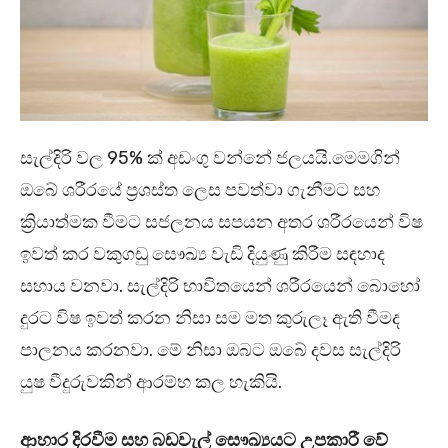
සැල්දිරි වල 95% ක් අඩංගු වන්නේ ජලයයි.මෙමගින්
ඔබේ ශරීරයේ ප්‍රශස්ත ලෙස පවත්වා ගැනීමට සහ
ක්‍රියාත්මක වීමට සජලනය සපයන අතර ශරීරයෙන් විෂ
ඉවත් කර වකුගඩු සෞඛ්‍ය වැඩි දියුණු කිරීම සඳහාද
සහාය වනවා. සැල්දිරි භාවිතයෙන් ශරීරයෙන් බොහෝ
දුරට විෂ ඉවත් කරන නිසා සම මත කුරුලෑ ඇති වීමද
පාලනය කරනවා. මේ නිසා ඔබට ඔබේ දවස සැල්දිරි
යුෂ වීදුරුවකින් ආරම්භ කල හැකියි.
ආහාර දිරවීම සහ බඩවැල් සෞඛ්‍යයට උපකාරී වේ