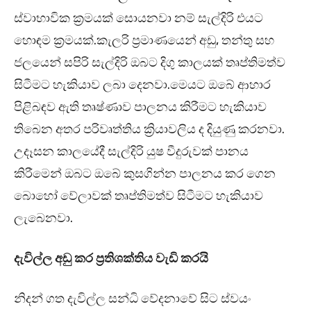
ස්වාභාවික ක්‍රමයක් සොයනවා නම් සැල්දිරි එයට
හොඳම ක්‍රමයක්.කැලරි ප්‍රමාණයෙන් අඩු, තන්තු සහ
ජලයෙන් සපිරි සැල්දිරි ඔබට දිගු කාලයක් තෘප්තිමත්ව
සිටීමට හැකියාව ලබා දෙනවා.මෙයට ඔබේ ආහාර
පිළිබඳව ඇති තෘෂ්ණාව පාලනය කිරීමට හැකියාව
තිබෙන අතර පරිවෘත්තිය ක්‍රියාවලිය ද දියුණු කරනවා.
උදෑසන කාලයේදී සැල්දිරි යුෂ වීදුරුවක් පානය
කිරීමෙන් ඔබට ඔබේ කුසගින්න පාලනය කර ගෙන
බොහෝ වේලාවක් තෘප්තිමත්ව සිටීමට හැකියාව
ලැබෙනවා.
දැවිල්ල අඩු කර ප්‍රතිශක්තිය වැඩි කරයි
නිදන් ගත දැවිල්ල සන්ධි වේදනාවේ සිට ස්වයං