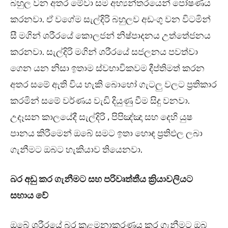
බහුල වන අතර මේවා සම අභ්‍යන්තරයෙන් පෝෂණය
කරනවා. ඒ වගේම සැල්දිරි බහුලව අඩංගු වන විටමින්
සී මගින් ශරීරයේ කොලජන් නිෂ්පාදනය උත්තේජනය
කරනවා. සැල්දිරි මගින් ශරීරයේ සජලනය පවත්වා
ගෙන යන නිසා ඉතාම ස්වභාවිකවම දීප්තිමත් කරන
අතර සමේ ඇති විය හැකි බොහෝ ගැටලු වලට ප්‍රතිකාර
කරමින් සමේ වර්ණය වැඩි දියුණු වීම සිදු වනවා.
උදෑසන කාලයේදී සැල්දිරි , පිපිඤ්ඤා සහ දෙහි යුෂ
පානය කිරීමෙන් ඔබේ සමට ඉතා හොඳ ප්‍රතිඵල ලබා
ගැනීමට ඔබට හැකියාව තියෙනවා.
බර අඩු කර ගැනීමට සහ පරිවෘත්තීය ක්‍රියාවලියට
සහාය වේ
ඔබේ ශරීරයේ බර කළමනාකරණය කර ගැනීමට ඔබ