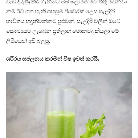
වැඩි දියුණු කර ගැනීමට ඔබ බලාපොරොත්තු වෙනවා
නම් ඊට ගත හැකි පහසුම පියවරක් ලෙස සැල්දිරි
භාවිතය හඳුන්වන්නට පුළුවන්. සැල්දිරි වලින් ඔබේ
සෞඛ්‍යයට ලැබෙන ප්‍රතිලාභ මොනවද කියලා මේ
ලිපියෙන් අපි බලමු.
ශරීරය සජලනය කරමින් විෂ ඉවත් කරයි.