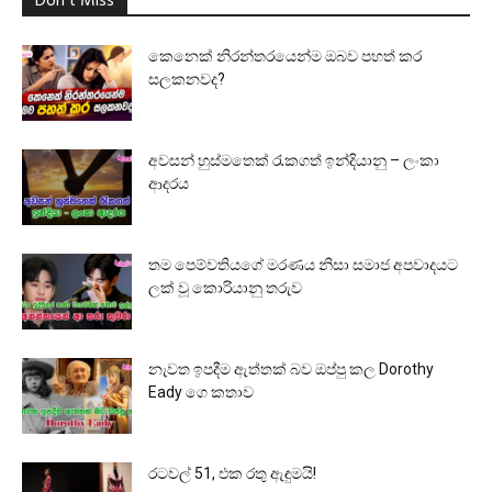
Don't Miss
කෙනෙක් නිරන්තරයෙන්ම ඔබව පහත් කර
සලකනවද?
අවසන් හුස්මතෙක් රැකගත් ඉන්දියානු – ලංකා
ආදරය
තම පෙම්වතියගේ මරණය නිසා සමාජ අපවාදයට
ලක් වූ කොරියානු තරුව
නැවත ඉපදීම ඇත්තක් බව ඔප්පු කල Dorothy
Eady ගෙ කතාව
රටවල් 51, එක රතු ඇඳුමයි!