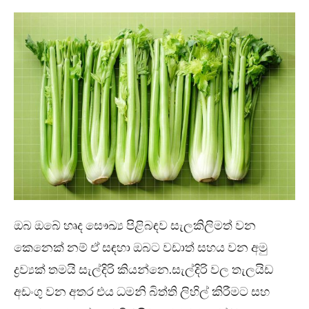
ඔබ ඔබේ හෘද සෞඛ්‍ය පිළිබඳව සැලකිලිමත් වන
කෙනෙක් නම් ඒ සඳහා ඔබට වඩාත් සහය වන අමු
ද්‍රව්‍යක් තමයි සැල්දිරි කියන්නෙ.සැල්දිරි වල තැලයිඩ
අඩංගු වන අතර එය ධමනි බිත්ති ලිහිල් කිරීමට සහ