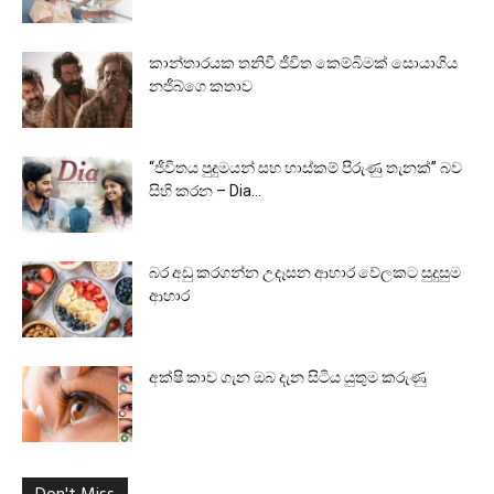
කාන්තාරයක තනිවී ජීවිත කෙම්බිමක් සොයාගිය
නජීබ්ගෙ කතාව
“ජීවිතය පුදුමයන් සහ හාස්කම් පිරුණු තැනක්” බව
සිහි කරන – Dia...
බර අඩු කරගන්න උදෑසන ආහාර වේලකට සුදුසුම
ආහාර
අක්ෂි කාච ගැන ඔබ දැන සිටිය යුතුම කරුණු