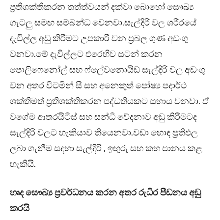
ප්‍රතිශක්තිකරන තත්ත්වයන් දක්වා බොහෝ සෞඛ්‍ය
ගැටලු සමඟ සම්බන්ධ වෙනවා.සැල්දිරි වල ශරීරයේ
දැවිල්ල අඩු කිරීමට උපකාරී වන ප්‍රබල ගුණ අඩංගු
වනවා.මේ දැවිල්ලට එරෙහිව සටන් කරන
පොලිෆෙනෝල් සහ ෆ්ලේවනොයිඩ් සැල්දිරි වල අඩංගු
වන අතර විටමින් සී සහ අනෙකුත් පෝෂ්‍ය පදාර්ථ
ශක්තිමත් ප්‍රතිශක්තිකරන පද්ධතියකට සහාය වනවා. ඒ
වගේම ආතරයිටිස් සහ සන්ධි වේදනාව අඩු කිරීමටද
සැල්දිරි වලට හැකියාව තියෙනවා.වඩා හොඳ ප්‍රතිඵල
ලබා ගැනීම සඳහා සැල්දිරි , ඉඟුරු සහ කහ පානය කළ
හැකියි.
හෘද සෞඛ්‍ය ප්‍රවර්ධනය කරන අතර රුධිර පීඩනය අඩු
කරයි