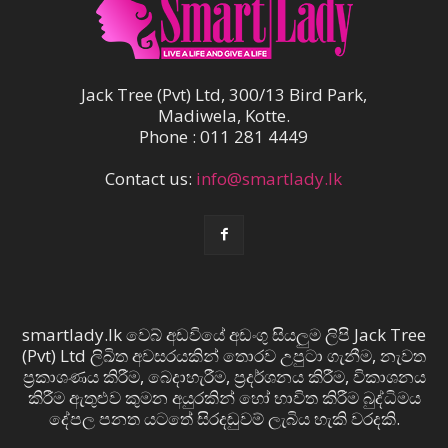
Jack Tree (Pvt) Ltd, 300/13 Bird Park,
Madiwela, Kotte.
Phone : 011 281 4449
Contact us:
info@smartlady.lk
smartlady.lk වෙබ් අඩවියේ අඩංගු සියලුම ලිපි Jack Tree
(Pvt) Ltd ලිඛිත අවසරයකින් තොරව උපුටා ගැනීම, නැවත
ප්‍රකාශණය කිරීම, බෙදාහැරීම, ප්‍රදර්ශනය කිරීම, විකාශනය
කිරීම ඇතුළුව කුමන අයුරකින් හෝ භාවිත කිරීම බුද්ධිමය
දේපල පනත යටතේ සිරදඬුවම් ලැබිය හැකි වරදකි.