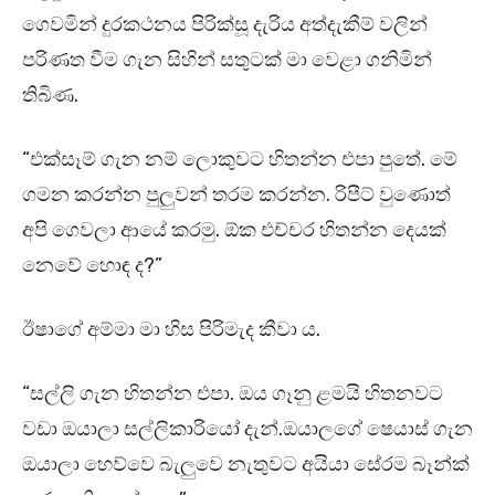
ගෙවමින් දුරකථනය පිරික්සූ දැරිය අත්දැකීම් වලින්
පරිණත වීම ගැන සිහින් සතුටක් මා වෙළා ගනිමින්
තිබිණ.
“එක්සෑම් ගැන නම් ලොකුවට හිතන්න එපා පුතේ. මේ
ගමන කරන්න පුලුවන් තරම කරන්න. රිපීට් වුණොත්
අපි ගෙවලා ආයේ කරමු. ඕක එච්චර හිතන්න දෙයක්
නෙවේ හොඳ ද?”
ඊෂාගේ අම්මා මා හිස පිරිමැද කීවා ය.
“සල්ලි ගැන හිතන්න එපා. ඔය ගෑනු ළමයි හිතනවට
වඩා ඔයාලා සල්ලිකාරියෝ දැන්.ඔයාලගේ ෂෙයාස් ගැන
ඔයාලා හෙව්වෙ බැලුවෙ නැතුවට අයියා සේරම බෑන්ක්