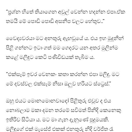
“ප්‍රශ්න හිතේ තියාගෙන අවුල් වෙන්න හදන්න එපා.ඒක
තමයි මේ පොඩි පොඩි අසනීප වලට හේතුව..”
වෛද්‍යවරයා මට අනතුරු ඇඟවූයේ ය. එය ඉහ මුදුනින්
පිළි ගන්නට ඉටා ගත් මම ගෙදරට යන අතර මුලින්ම
කළේ මලිඳුට කෙටි පණිවිඩයක් තැබීම ය.
“එක්සෑම් ඉවර වෙනකං කතා කරන්න එපා මලිඳු. මට
මේ දවස්වල එක්සෑම් නිසා ඔලුව හරියට ස්ට්‍රෙස්.”
ඔහු එයට මොනමොනවාදෝ පිළිතුරු එවූව ද එය
නොබලාම මකා දමන තරමේ සවිමත් පිනිදි කෙනෙකු
ඉතිරිව සිටියා ය. මට මා ගැන දැනුණේ පුදුමයකි.
මලිඳුගේ එක් මැසේජ් එකක් එනතුරු නිදි වර්ජිත රෑ