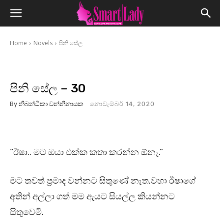
Home
Novels
පිනි සේල
පිනි සේල – 30
By
නිබන්ධිකා වන්නිනායක
නොවැම්බර් 14, 2020
“ඊෂා.. මට ඔයා එක්ක කතා කරන්න ඕනෑ.”
මට තවත් ප්‍රමාද වන්නට සිතුණේ නැත.වහා ඊෂාගේ
අතින් අල්ලා ගත් මම ඇයට සියල්ල කියන්නට
සිතුවෙමි.