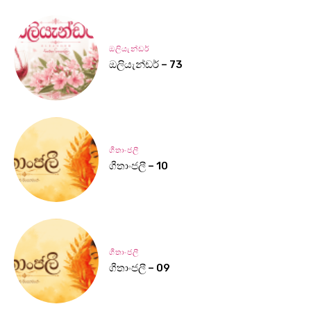
ඔලියැන්ඩර්
ඔලියැන්ඩර් – 73
ගීතාංජලී
ගීතාංජලී – 10
ගීතාංජලී
ගීතාංජලී – 09