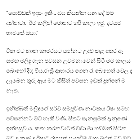
“පොඩ්ඩක් ඉඳපං ඉතිං.. ඔය කියන්න යන දේ මම
දන්නවා.. ඊට කලින් මොනව හරි කාලා ඉමු. දවසම
හාමතේ ඔයා.”
ඊෂා මට නාන කාමරයට යන්නට උදව් කළ අතර ඈ
සමඟ මලිඳු ගැන පවසන උවමනාවෙන් සිටි මට කාලය
බොහෝ දිගු විය.රාත්‍රී ආහාරය ගෙන රෑ බෙහෙත් වේල ද
ලැබෙන තුරු ඇය මට කිසිත් පවසන ඉඩක් දුන්නේ ම
නැත.
ඉනික්බිති මලිඳුගේ සර්ව සම්පූර්ණ නාටකය ඊෂා සමඟ
පවසන්නට මට හැකි විණි. සිතට සැනසුමක් දැනුණේ
ඉන්පසුව ය. කතා කරනවාටත් වඩා මා හඬමින් සිටින
බව දැනුණ ද ඊෂාට රහසක් සැඟවීම මහා බරක් බව මට