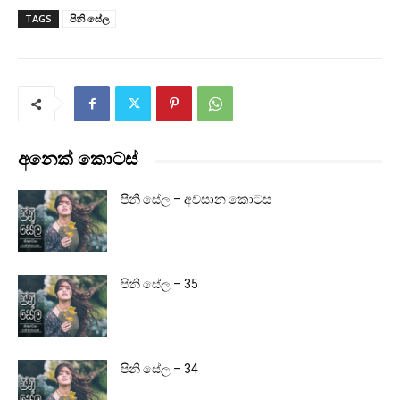
TAGS
පිනි සේල
අනෙක් කොටස්
පිනි සේල – අවසාන කොටස
පිනි සේල – 35
පිනි සේල – 34