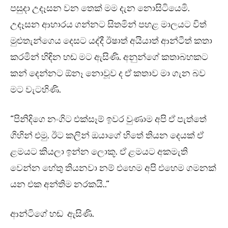
පසුදා උදෑසන වන තෙක් මම දැන නොසිටියෙමි.
උදෑසන ආහාරය ගන්නට සිතමින් පහළ මාලයට විත්
මුළුතැන්ගෙය දෙසට යද්දී ඊෂාත් අයියාත් ආන්ටීත් කතා
කරමින් හිඳින හඬ මට ඇසිණි. අනුන්ගේ කතාබහකට
කන් දෙන්නට ඕනෑ නොවූව ද ඒ කතාව මා ගැන බව
මට වැටහිණි.
“පිනිදිගෙ නංගිට එක්සෑම් ඉවර වුණාම අපි ඒ පැත්තේ
ගිහින් එමු. ඊට කලින් ඔයාගේ හිතේ තියන දෙයක් ඒ
ළමයට කියලා ඉන්න ලොකූ. ඒ ළමයට අකමැති
වෙන්න හේතු තියනවා නම් එහෙම අපි එහෙම ගමනක්
යන එක අන්තිම නරකයි..”
ආන්ටිගේ හඬ ඇසිණි.