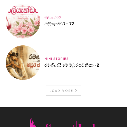
ඔලියැන්ඩර්
ඔලියැන්ඩර් – 72
MINI STORIES
රමණීයයි මේ මධුර ජවනිකා -2
LOAD MORE