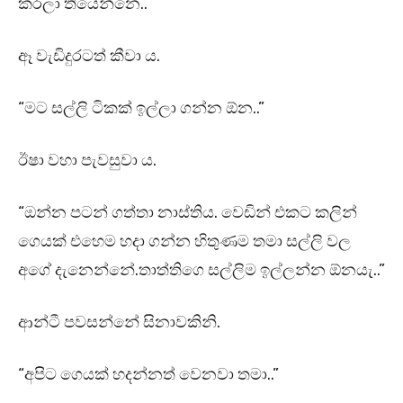
කරලා තියෙන්නෙ..”
ඈ වැඩිදුරටත් කීවා ය.
“මට සල්ලි ටිකක් ඉල්ලා ගන්න ඕන..”
ඊෂා වහා පැවසුවා ය.
“ඔන්න පටන් ගත්තා නාස්තිය. වෙඩින් එකට කලින්
ගෙයක් එහෙම හදා ගන්න හිතුණම තමා සල්ලි වල
අගේ දැනෙන්නේ.තාත්තිගෙ සල්ලිම ඉල්ලන්න ඕනයැ..”
ආන්ටී පවසන්නේ සිනාවකිනි.
“අපිට ගෙයක් හදන්නත් වෙනවා තමා..”