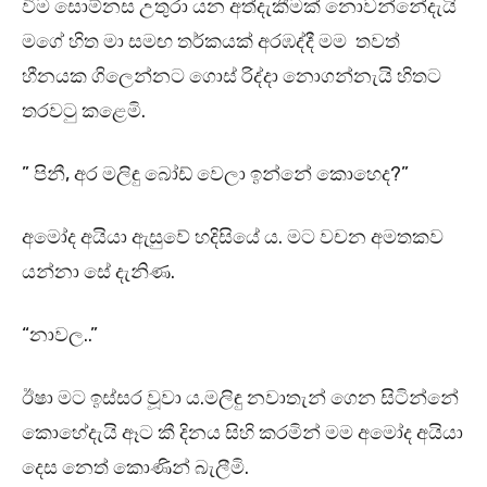
වීම සොම්නස උතුරා යන අත්දැකීමක් නොවන්නේදැයි
මගේ හිත මා සමඟ තර්කයක් අරඹද්දී මම තවත්
හීනයක ගිලෙන්නට ගොස් රිද්දා නොගන්නැයි හිතට
තරවටු කළෙමි.
” පිනී, අර මලිඳු බෝඩ් වෙලා ඉන්නේ කොහෙද?”
අමෝද අයියා ඇසුවේ හදිසියේ ය. මට වචන අමතකව
යන්නා සේ දැනිණ.
“නාවල..”
ඊෂා මට ඉස්සර වූවා ය.මලිඳු නවාතැන් ගෙන සිටින්නේ
කොහේදැයි ඈට කී දිනය සිහි කරමින් මම අමෝද අයියා
දෙස නෙත් කොණින් බැලීමි.