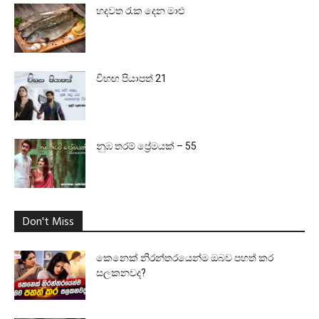
හදවත රැක දෙන මාළු
විහඟ පියාපත් 21
නුඹ තරම් ප්‍රේමයක් – 55
Don't Miss
කෙනෙක් නිරන්තරයෙන්ම ඔබව පහත් කර
සලකනවද?