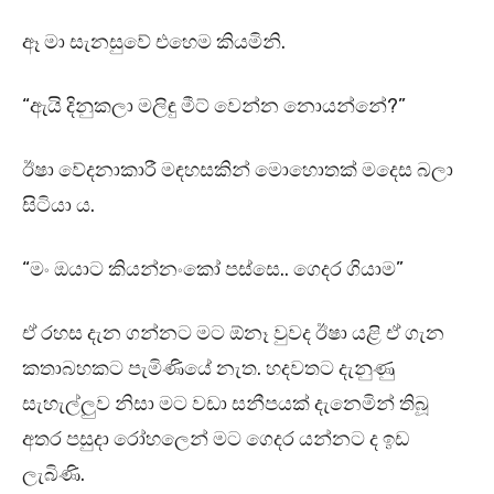
ඈ මා සැනසුවේ එහෙම කියමිනි.
“ඇයි දිනුකලා මලිඳු මීට් වෙන්න නොයන්නේ?”
ඊෂා වේදනාකාරී මඳහසකින් මොහොතක් මදෙස බලා
සිටියා ය.
“මං ඔයාට කියන්නංකෝ පස්සෙ.. ගෙදර ගියාම”
ඒ රහස දැන ගන්නට මට ඕනෑ වුවද ඊෂා යළි ඒ ගැන
කතාබහකට පැමිණියේ නැත. හදවතට දැනුණු
සැහැල්ලුව නිසා මට වඩා සනීපයක් දැනෙමින් තිබූ
අතර පසුදා රෝහලෙන් මට ගෙදර යන්නට ද ඉඩ
ලැබිණි.