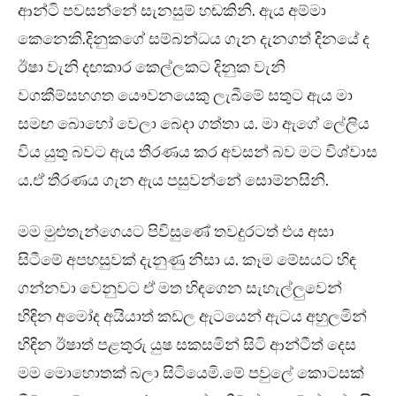
ආන්ටි පවසන්නේ සැනසුම් හඬකිනි. ඇය අම්මා
කෙනෙකි.දිනුකගේ සම්බන්ධය ගැන දැනගත් දිනයේ ද
ඊෂා වැනි දඟකාර කෙල්ලකට දිනුක වැනි
වගකීම්සහගත යෞවනයෙකු ලැබීමේ සතුට ඇය මා
සමඟ බොහෝ වෙලා බෙදා ගත්තා ය. මා ඇගේ ලේලිය
විය යුතු බවට ඇය තීරණය කර අවසන් බව මට විශ්වාස
ය.ඒ තීරණය ගැන ඇය පසුවන්නේ සොම්නසිනි.
මම මුළුතැන්ගෙයට පිවිසුණේ තවදුරටත් එය අසා
සිටීමේ අපහසුවක් දැනුණු නිසා ය. කෑම මේසයට හිඳ
ගන්නවා වෙනුවට ඒ මත හිඳගෙන සැහැල්ලුවෙන්
හිඳින අමෝද අයියාත් කඩල ඇටයෙන් ඇටය අහුලමින්
හිඳින ඊෂාත් පළතුරු යුෂ සකසමින් සිටි ආන්ටීත් දෙස
මම මොහොතක් බලා සිටියෙමි.මේ පවුලේ කොටසක්