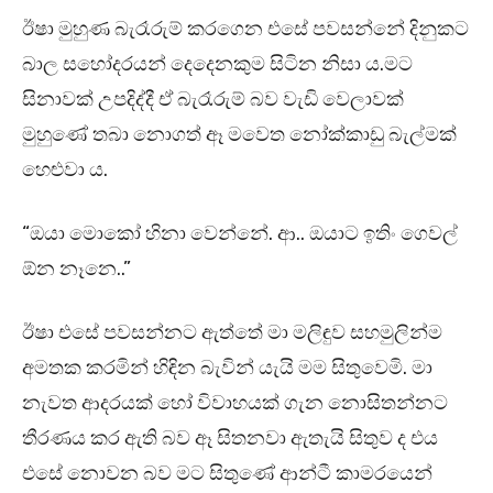
ඊෂා මුහුණ බැරෑරුම් කරගෙන එසේ පවසන්නේ දිනුකට
බාල සහෝදරයන් දෙදෙනකුම සිටින නිසා ය.මට
සිනාවක් උපදිද්දී ඒ බැරෑරුම් බව වැඩි වෙලාවක්
මුහුණේ තබා නොගත් ඈ මවෙත නෝක්කාඩු බැල්මක්
හෙළුවා ය.
“ඔයා මොකෝ හිනා වෙන්නේ. ආ.. ඔයාට ඉතිං ගෙවල්
ඕන නෑනෙ..”
ඊෂා එසේ පවසන්නට ඇත්තේ මා මලිඳුව සහමුලින්ම
අමතක කරමින් හිඳින බැවින් යැයි මම සිතුවෙමි. මා
නැවත ආදරයක් හෝ විවාහයක් ගැන නොසිතන්නට
තීරණය කර ඇති බව ඈ සිතනවා ඇතැයි සිතුව ද එය
එසේ නොවන බව මට සිතුණේ ආන්ටී කාමරයෙන්