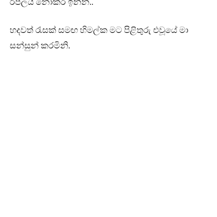
රිප්ලයි නොකර ඉන්න..”
හදවත් රැසක් සමඟ හිමල්ක මට පිළිතුරු එවූයේ මා
සන්සුන් කරමිනි.