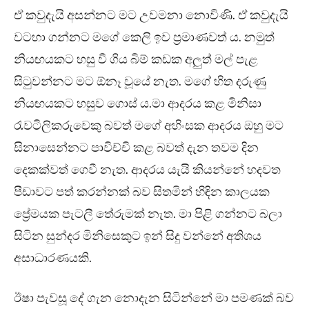
ඒ කවුදැයි අසන්නට මට උවමනා නොවිණි. ඒ කවුදැයි
වටහා ගන්නට මගේ කෙලි ඉව ප්‍රමාණවත් ය. නමුත්
නියඟයකට හසු වී ගිය බිම් කඩක අලුත් මල් පැළ
සිටුවන්නට මට ඕනෑ වූයේ නැත. මගේ හිත දරුණු
නියඟයකට හසුව ගොස් ය.මා ආදරය කළ මිනිසා
රැවටිලිකරුවෙකු බවත් මගේ අහිංසක ආදරය ඔහු මට
සිනාසෙන්නට පාවිච්චි කළ බවත් දැන තවම දින
දෙකක්වත් ගෙවී නැත. ආදරය යැයි කියන්නේ හදවත
පීඩාවට පත් කරන්නක් බව සිතමින් හිඳින කාලයක
ප්‍රේමයක පැටලී තේරුමක් නැත. මා පිළි ගන්නට බලා
සිටින සුන්දර මිනිසෙකුට ඉන් සිදු වන්නේ අතිශය
අසාධාරණයකි.
ඊෂා පැවසූ දේ ගැන නොදැන සිටින්නේ මා පමණක් බව