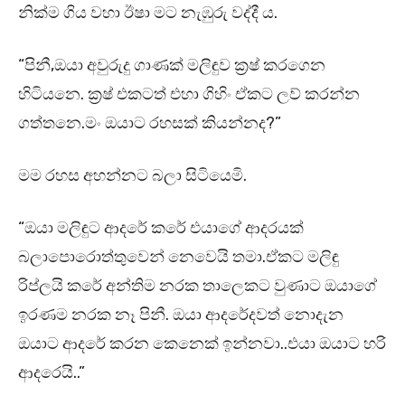
නික්ම ගිය වහා ඊෂා මට නැඹුරු වද්දී ය.
“පිනී,ඔයා අවුරුදු ගාණක් මලිඳුව ක්‍රෂ් කරගෙන
හිටියනෙ. ක්‍රෂ් එකටත් එහා ගිහිං ඒකට ලව් කරන්න
ගත්තනෙ.මං ඔයාට රහසක් කියන්නද?”
මම රහස අහන්නට බලා සිටියෙමි.
“ඔයා මලිඳුට ආදරේ කරේ එයාගේ ආදරයක්
බලාපොරොත්තුවෙන් නෙවෙයි තමා.ඒකට මලිඳු
රිප්ලයි කරේ අන්තිම නරක තාලෙකට වුණාට ඔයාගේ
ඉරණම නරක නෑ පිනී. ඔයා ආදරේදවත් නොදැන
ඔයාට ආදරේ කරන කෙනෙක් ඉන්නවා..එයා ඔයාට හරි
ආදරෙයි..”