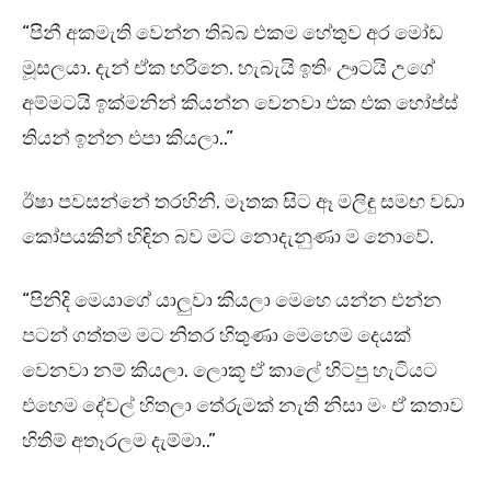
“පිනී අකමැති වෙන්න තිබ්බ එකම හේතුව අර මෝඩ
මූසලයා. දැන් ඒක හරිනෙ. හැබැයි ඉතිං ඌටයි උගේ
අම්මටයි ඉක්මනින් කියන්න වෙනවා එක එක හෝප්ස්
තියන් ඉන්න එපා කියලා..”
ඊෂා පවසන්නේ තරහිනි. මෑතක සිට ඈ මලිඳු සමඟ වඩා
කෝපයකින් හිඳින බව මට නොදැනුණා ම නොවේ.
“පිනිදි මෙයාගේ යාලුවා කියලා මෙහෙ යන්න එන්න
පටන් ගත්තම මට නිතර හිතුණා මෙහෙම දෙයක්
වෙනවා නම් කියලා. ලොකූ ඒ කාලේ හිටපු හැටියට
එහෙම දේවල් හිතලා තේරුමක් නැති නිසා මං ඒ කතාව
හිතිම් අතෑරලම දැම්මා..”