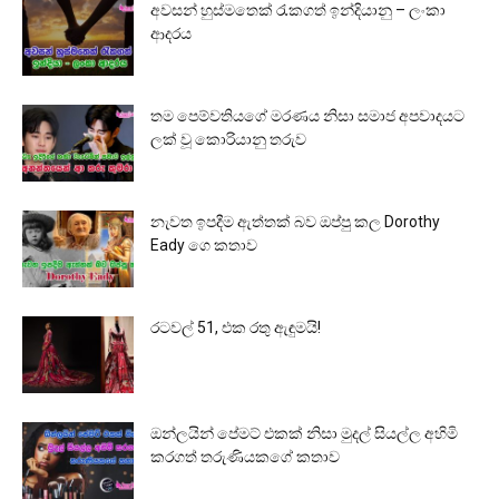
අවසන් හුස්මතෙක් රැකගත් ඉන්දියානු – ලංකා
ආදරය
තම පෙම්වතියගේ මරණය නිසා සමාජ අපවාදයට
ලක් වූ කොරියානු තරුව
නැවත ඉපදීම ඇත්තක් බව ඔප්පු කල Dorothy
Eady ගෙ කතාව
රටවල් 51, එක රතු ඇඳුමයි!
ඔන්ලයින් පේමට් එකක් නිසා මුදල් සියල්ල අහිමි
කරගත් තරුණියකගේ කතාව