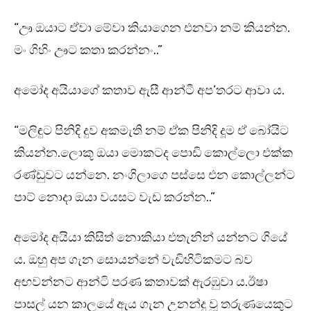
“ඌ ඔයාට ඒවා මේවා කියාගෙන එනවා නම් කියන්න.
මං ගිහිං ඌට කතා කරන්නං..”
අමෝද අයියාගේ කතාව ඇසී ආන්ටී අප’තරට ආවා ය.
“මලිඳුට පිනිදි දුව අකමැති නම් ඒක පිනිදි දූම ඒ බෝයිට
කියන්න.ලොකූ ඔයා මොකටද පොඩි කොල්ලො එක්ක
රණ්ඩුවට යන්නෙ. නංගිලාගෙ පස්සෙ එන කොල්ලන්ට
පාට් නොදා ඔයා වයසට වැඩ කරන්න..”
අමෝද අයියා කිසිත් නොකියා එතැනින් යන්නට ගියේ
ය. ඔහු අප ගැන සොයන්නේ වැඩිහිටිකමට බව
අඟවන්නට ආන්ටි පරණ කතාවක් ඇරඹුවා ය.ඊෂා
පාසල් යන කාලයේ ඇය ගැන උනන්දු වූ තරුණයෙකුට