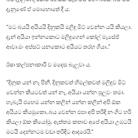
දැනුණේ ඒ මොහොතේ දී ය.
“මට බයයි අයියයි දිනුකයි මලිඳු මීට් වෙන්න යයි කියලා.
දැන් අයියා ඉන්නකොට මලිඳුගෙන් කෝල් මැසේජ්
ආවා.මං අප්සට් යනකොට අයියට තරහ ගියා..”
ඊෂා කල්පනාකාරී ව මදෙස බැලුවා ය.
“දිනුක යන් නෑ පිනී. දිනුකවත් හිමල්කවත් මලිඳුව මීට්
වෙන්න කීයටවත් යන් නෑ. අයියා යන්න පුලුවං තමා.
හැබැයි එහෙම යන්න කලින් යන්න කලින් අපි ඕක
අයියට කියමුකො..බය වෙන්න එපා අපි තරිඳි නංගිට හරි
කියලා ඕක කියෝමු. ඇත්තම කතාව අපේ අයියා උඹටයි
මටයි දෙන්නටම වඩා තරිඳිට ආදරෙයි.”