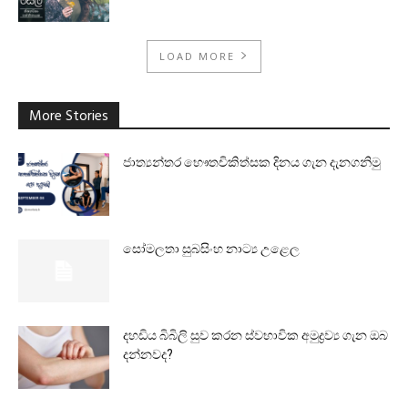
LOAD MORE
More Stories
ජාත්‍යන්තර භෞතචිකිත්සක දිනය ගැන දැනගනිමු
සෝමලතා සුබසිංහ නාට්‍ය උළෙල
දහඩිය බිබිලි සුව කරන ස්වභාවික අමුද්‍රව්‍ය ගැන ඔබ
දන්නවද?