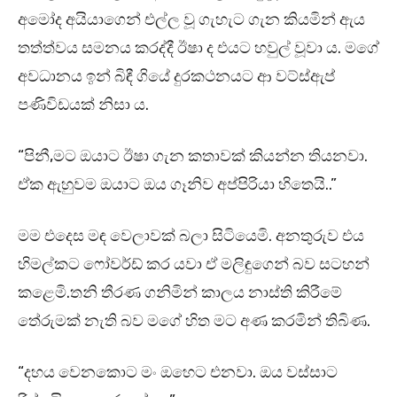
අමෝද අයියාගෙන් එල්ල වූ ගැහැට ගැන කියමින් ඇය
තත්ත්වය සමනය කරද්දී ඊෂා ද එයට හවුල් වූවා ය. මගේ
අවධානය ඉන් බිඳී ගියේ දුරකථනයට ආ වට්ස්ඇප්
පණිවිඩයක් නිසා ය.
“පිනී,මට ඔයාට ඊෂා ගැන කතාවක් කියන්න තියනවා.
ඒක ඇහුවම ඔයාට ඔය ගෑනිව අප්පිරියා හිතෙයි..”
මම එදෙස මඳ වෙලාවක් බලා සිටියෙමි. අනතුරුව එය
හිමල්කට ෆෝවර්ඩ් කර යවා ඒ මලිඳුගෙන් බව සටහන්
කළෙමි.තනි තීරණ ගනිමින් කාලය නාස්ති කිරීමේ
තේරුමක් නැති බව මගේ හිත මට අණ කරමින් තිබිණ.
“දහය වෙනකොට මං ඔහෙට එනවා. ඔය වස්සාට