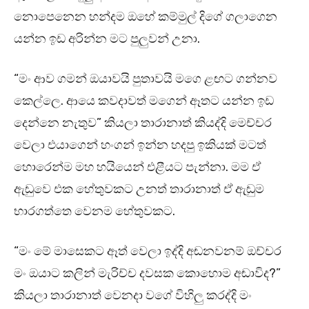
නොපෙනෙන හන්දම ඔහේ කම්මුල් දිගේ ගලාගෙන
යන්න ඉඩ අරින්න මට පුලුවන් උනා.
“මං ආව ගමන් ඔයාවයි පුතාවයි මගෙ ළඟට ගන්නව
කෙල්ලෙ. ආයෙ කවදාවත් මගෙන් ඈතට යන්න ඉඩ
දෙන්නෙ නැතුව” කියලා තාරානාත් කියද්දි මෙච්චර
වෙලා එයාගෙන් හංගන් ඉන්න හදපු ඉකියක් මටත්
හොරෙන්ම මහ හයියෙන් එළීයට පැන්නා. මම ඒ
ඇඬුවෙ එක හේතුවකට උනත් තාරානාත් ඒ ඇඬුම
භාරගත්තෙ වෙනම හේතුවකට.
“මං මේ මාසෙකට ඈත් වෙලා ඉද්දි අඬනවනම් ඔච්චර
මං ඔයාට කලින් මැරිච්ච දවසක කොහොම අඬාවිද?”
කියලා තාරානාත් වෙනදා වගේ විහිලු කරද්දි මං