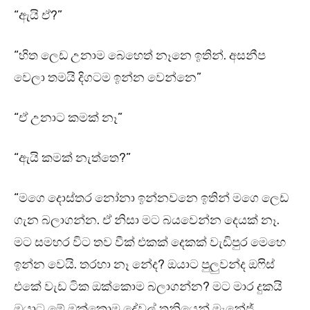
“ඇයි ඒ?”
“හිත ලෙඩ උනාම බෙහෙත් නෑනෙ ඉතින්. අසනීප
වෙලා තමයි දිගටම ඉන්න වෙන්නෙ”
“ඒ උනාට කමක් නෑ”
“ඇයි කමක් නැත්තෙ?”
“මගෙ දොස්තර නෝනා ඉන්නවනෙ ඉතින් මගෙ ලෙඩ
ගැන බලාගන්න. ඒ නිසා මට බයවෙන්න දෙයක් නෑ.
මට සමහර විට තව වීක් එකක් දෙකක් වැඩිපුර මෙහෙ
ඉන්න වෙයි. තරහා නෑ නේද? ඔයාට පුලුවන්ද ඔෆිස්
එකේ වැඩ ටික ඔක්කොම බලාගන්න? මට මාර දුකයි
ඔයාට මේ ඔක්කොම දේවල් තනියෙන් මැනේජ්