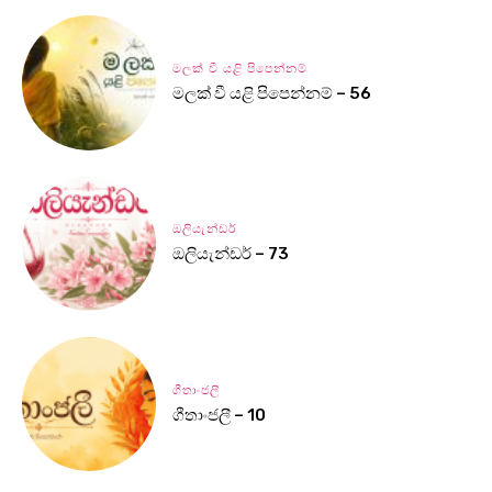
මලක් වී යළි පිපෙන්නම්
මලක් වී යළි පිපෙන්නම් – 56
ඔලියැන්ඩර්
ඔලියැන්ඩර් – 73
ගීතාංජලී
ගීතාංජලී – 10