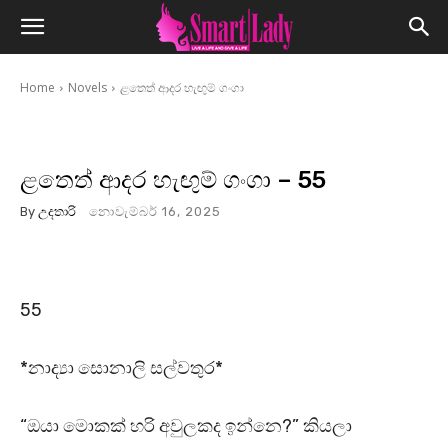
Home
Novels
ළතෙත් ආදර හැඟුම් ගංගා
ළතෙත් ආදර හැඟුම් ගංගා – 55
By
උදතාරි
නොවැම්බර් 16, 2025
55
*නාද්‍යා සොනාලි සල්වතුර*
“ඔයා මොකක් හරි අවුලකද ඉන්නෙ?” කියලා