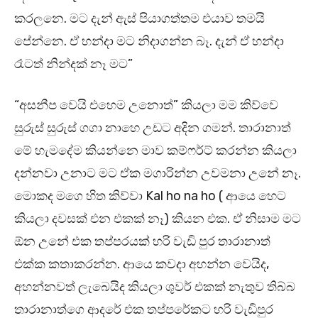
කරලනෙ. මට දැන් ඇස් පියාගත්තම එයාව තමයි
පේන්නෙ. ඒ හන්දා මට නිදාගන්න බෑ. දැන් ඒ හන්දා
රෑටත් නින්දක් නෑ මට”
“අසනීප වෙයි එහෙම උනොත්” කියලා මම කිව්වෙ
සුරුස් සුරුස් ගගා නාහෙ උඩට අදින ගමන්. තාරානාත්
මේ හැමදේම කියන්නෙ මාව කම්ෆර්ට් කරන්න කියලා
දන්නවා උනාට මට ඒක මගාරින්න උවමනා උනේ නෑ.
මොකද මගෙ හිත කිව්වා Kal ho na ho ( ආයෙ හෙට
කියලා දවසක් එන එකක් නෑ) කියන එක. ඒ නිසාම මට
ඕන උනේ එක තප්පරයක් හරි වැඩි පුර තාරානාත්
එක්ක කතාකරන්න. ආයෙ කවදා අහන්න වෙයිද,
අහන්නවත් ලැබෙයිද කියලා ශුවර් එකක් නැතුව තිබ්බ
තාරානාත්ගෙ ආදරේ එක තප්පරේකට හරි වැඩිපුර