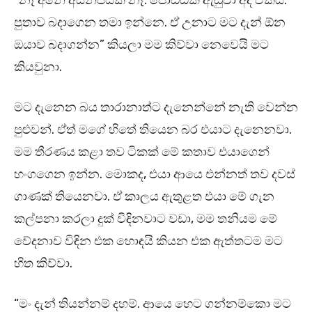
“නෑ අනේ අසනීපයක් නෑ. පොඩ්ඩක් ඇඬුවා අද ඒකයි.
පුතාව බදාගෙන තමා ඉන්නෙ. ඒ උනාට මට දැන් ඕන
ඔයාව බදාගන්න” කියලා මම කිව්වා නෙවෙයි මට
කියවුනා.
මට දැනෙන බය තාරානාත්ට දැනෙන්නේ නැති වෙන්න
පුළුවන්. ඒත් මගේ හිතේ තියෙන බර එයාට දැනෙනවා.
මම තීරණය කළා තව ටිකක් මේ කතාව එයාගෙන්
හංගගෙන ඉන්න. මොකද, එයා ආයෙ එන්නත් තව දවස්
ගාණක් තියෙනවා. ඒ කාලය ඇතුළත එයා මේ ගැන
කල්පනා කරලා දුක් විඳිනවාට වඩා, මම තනියම මේ
වේදනාව විඳින එක හොඳයි කියන එක ඇත්තටම මට
හිත කිව්වා.
“මං දැන් තියන්නම් දහම්. ආයෙ හෙට ගන්නම්කො මට