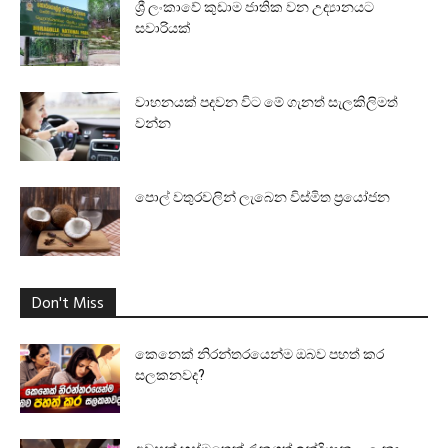
ශ්‍රී ලංකාවේ කුඩාම ජාතික වන උද්‍යානයට
සවාරියක්
වාහනයක් පදවන විට මේ ගැනත් සැලකිලිමත්
වන්න
පොල් වතුරවලින් ලැබෙන විස්මිත ප්‍රයෝජන
Don't Miss
කෙනෙක් නිරන්තරයෙන්ම ඔබව පහත් කර
සලකනවද?