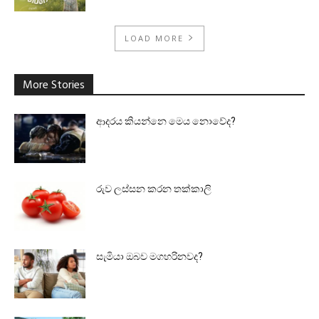
LOAD MORE
More Stories
ආදරය කියන්නෙ මෙය නොවේද?
රුව ලස්සන කරන තක්කාලි
සැමියා ඔබව මගහරිනවද?