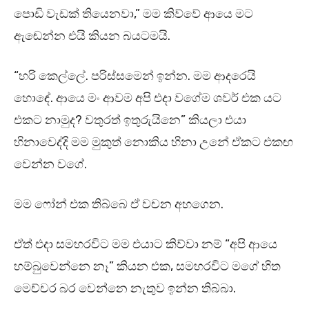
පොඩි වැඩක් තියෙනවා,” මම කිව්වේ ආයෙ මට
ඇඬෙන්න එයි කියන බයටමයි.
“හරි කෙල්ලේ. පරිස්සමෙන් ඉන්න. මම ආදරෙයි
හොඳේ. ආයෙ මං ආවම අපි එදා වගේම ශවර් එක යට
එකට නාමුද? වතුරත් ඉතුරුයිනෙ” කියලා එයා
හිනාවෙද්දි මම මුකුත් නොකිය හිනා උනේ ඒකට එකඟ
වෙන්න වගේ.
මම ෆෝන් එක තිබ්බෙ ඒ වචන අහගෙන.
ඒත් එදා සමහරවිට මම එයාට කිව්වා නම් “අපි ආයෙ
හම්බුවෙන්නෙ නෑ” කියන එක, සමහරවිට මගේ හිත
මෙච්චර බර වෙන්නෙ නැතුව ඉන්න තිබ්බා.