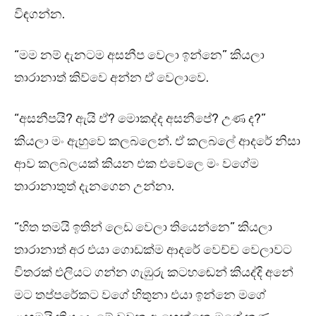
විඳගන්න.
“මම නම් දැනටම අසනීප වෙලා ඉන්නෙ” කියලා
තාරානාත් කිව්වෙ අන්න ඒ වෙලාවෙ.
“අසනීපයි? ඇයි ඒ? මොකද්ද අසනීපේ? උණ ද?”
කියලා මං ඇහුවෙ කලබලෙන්. ඒ කලබලේ ආදරේ නිසා
ආව කලබලයක් කියන එක එවෙලෙ මං වගේම
තාරානාතුත් දැනගෙන උන්නා.
“හිත තමයි ඉතින් ලෙඩ වෙලා තියෙන්නෙ” කියලා
තාරානාත් අර එයා ගොඩක්ම ආදරේ වෙච්ච වෙලාවට
විතරක් එලියට ගන්න ගැඹුරු කටහඬෙන් කියද්දි අනේ
මට තප්පරේකට වගේ හිතුනා එයා ඉන්නෙ මගේ