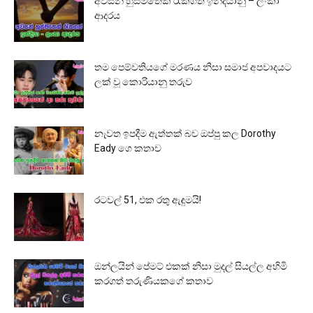
අවසන් හුස්මතෙක් රැකගත් ඉන්දියානු – ලංකා
ආදරය
තම පෙම්වතියගේ මරණය නිසා සමාජ අපවාදයට
ලක් වූ කොරියානු තරුව
නැවත ඉපදීම ඇත්තක් බව ඔප්පු කල Dorothy
Eady ගෙ කතාව
රටවල් 51, එක රතු ඇඳුමයි!
ඔන්ලයින් පේමට් එකක් නිසා මුදල් සියල්ල අහිමි
කරගත් තරුණියකගේ කතාව