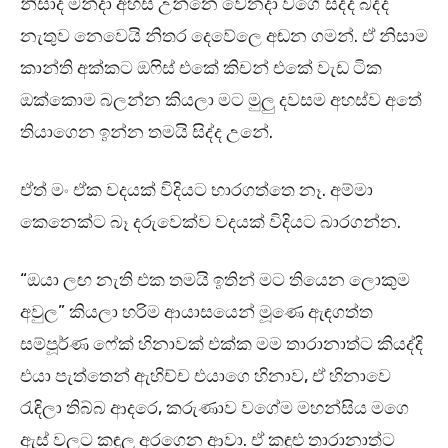
නිසාද මන්දා අහස් උන්නෙ වෙනදා වගේ සද්ද බද්ද
නැතුව නෙවෙයි නිතර දෙවේලෙ අඬන ගමන්. ඒ නිසාම
කාන්ති අක්කට ඔෆිස් එකේ කිචන් එකේ වැඩ ටික
ඔක්කොම බලන්න කියලා මට මුලු දවසම අහස්ව අතේ
තියාගෙන ඉන්න තමයි සිද්ද උනේ.
ඒත් මං ඒක වදයක් විදියට භාරගත්තෙ නෑ. අම්මා
කෙනෙක්ට බෑ දරුවෙක්ව වදයක් විදියට බාරගන්න.
“ඔයා ලඟ නැති එක තමයි ඉතින් මට තියෙන ලොකුම
අවුල” කියලා හරිම ආයාසයෙන් මූණෙ ඇඳගත්ත
සම්පූර්ණ ෆේක් හිනාවක් එක්ක මම තාරානාත්ට කියද්දි
එයා පැත්තෙන් ඇහිච්ච එයාගෙ හිනාව, ඒ හිනාවෙ
රැඳිලා තිබ්බ ආදරෙ, කරුණාව වගේම මහන්සිය මගෙ
ඇස් වලට කඳුලු අරගෙන ආවා. ඒ කඳුළු තාරානාත්ට