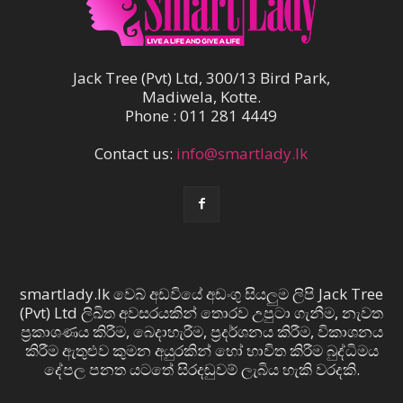
Jack Tree (Pvt) Ltd, 300/13 Bird Park,
Madiwela, Kotte.
Phone : 011 281 4449
Contact us:
info@smartlady.lk
smartlady.lk වෙබ් අඩවියේ අඩංගු සියලුම ලිපි Jack Tree
(Pvt) Ltd ලිඛිත අවසරයකින් තොරව උපුටා ගැනීම, නැවත
ප්‍රකාශණය කිරීම, බෙදාහැරීම, ප්‍රදර්ශනය කිරීම, විකාශනය
කිරීම ඇතුළුව කුමන අයුරකින් හෝ භාවිත කිරීම බුද්ධිමය
දේපල පනත යටතේ සිරදඬුවම් ලැබිය හැකි වරදකි.