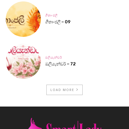
ගීතාංජලී
ගීතාංජලී – 09
ඔලියැන්ඩර්
ඔලියැන්ඩර් – 72
LOAD MORE