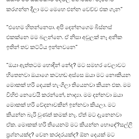
කරගන්න දීලා මට මෙහෙ එන්න වෙච්ච එක ගැන”
“එහෙම හිතන්නෙපා. අපි දෙන්නගෙම බිස්නස්
එකක්නෙ මම බලන්නෙ. ඒ නිසා අවුලක් නෑ අනික
ඉතින් තව කට්ටිය ඉන්නවනෙ”
“ඔයා ඇත්තටම හොඳින් නේද? මට සමහර වෙලාවට
හිතෙනවා ඔයාගෙ කටහඬ අස්සෙ ඔයා මට නොකියන
මොකක් හරි දෙයක් හැංගිලා තියෙනවා කියන එක. මම
විහිළු නෙවෙයි කරන්නේ, නාද්‍යා. මම දන්නවා ඔයා
මොකක් හරි වේදනාවකින් ඉන්නවා කියලා. මට
කියන්න බැරි වුණත් කමක් නෑ. ඒත් මට දැනෙනවා
ඒක. මොකක් හරි තියෙනම් මට කියන්න හොඳේ?සල්ලි
ප්‍රශ්නයක්ද? වෙන කරදරයක්ද? ඕන දෙයක් මට