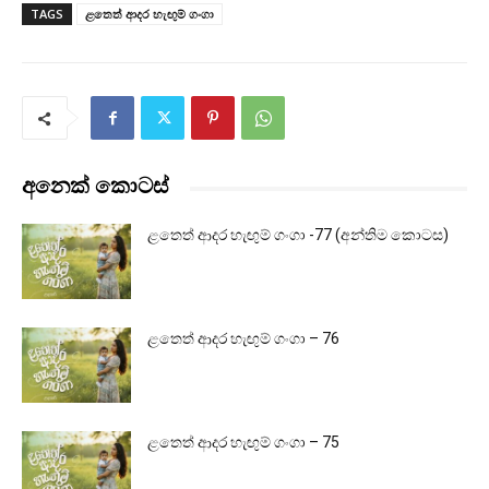
TAGS
ළතෙත් ආදර හැඟුම් ගංගා
අනෙක් කොටස්
ළතෙත් ආදර හැඟුම් ගංගා -77 (අන්තිම කොටස)
ළතෙත් ආදර හැඟුම් ගංගා – 76
ළතෙත් ආදර හැඟුම් ගංගා – 75