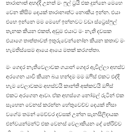
තාරානාත් අහද්දි උනත් මං ෆුල් ට්‍රයි එක දුන්නෙ මෙහෙ
වෙන කිසිම දෙයක් තාරානාත්ට නොකිය ඉන්න. එයා
එහෙ ඉන්නෙ මම මෙහේ ඉන්නවට වඩා ස්ට්‍රෙස්ෆුල්
තැනක කියන එකත්, අඩුම එයාට මං නැති දවසක
එයාගෙ තාත්තාවත් ඉතුරුවෙන්නෝන කියන කතාව මං
හැමතිස්සෙම ආයෙ ආයෙ මතක් කරගත්තා.
මං ගෙදර නැතිවෙලාවක ගයාන් ගෙදර ඇවිල්ලා අහස්ව
අරගෙන යාවි කියන බය හන්දම මම ඔෆිස් එකට එද්දි
හැම වෙලාවකම අහස්වයි කාන්ති අක්කවයි ඔෆිස්
එකට අරගෙන ආවා. ඒක අහස්ගෙ නෝමල් රුටින් එක
සෑහෙන වෙනස් කරන්න හේතුවෙච්ච දෙයක් නිසා
වගේම තමන් මෙච්චර දවසක් උන්න සැනසිලිදායක
එන්වයන්මන්ට් එක වෙනස් වෙලාකියන දේ තේරිච්ච