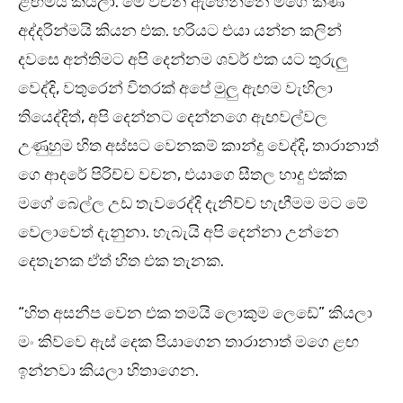
ළඟමයි කියලා. මේ වචන ඇහෙන්නෙ මගේ කණ
අද්දරින්මයි කියන එක. හරියට එයා යන්න කලින්
දවසෙ අන්තිමට අපි දෙන්නම ශවර් එක යට තුරුලු
වෙද්දි, වතුරෙන් විතරක් අපේ මුලු ඇඟම වැහිලා
තියෙද්දිත්, අපි දෙන්නට දෙන්නගෙ ඇඟවල්වල
උණුහුම හිත අස්සට වෙනකම් කාන්දු වෙද්දි, තාරානාත්
ගෙ ආදරේ පිරිච්ච වචන, එයාගෙ සීතල හාදු එක්ක
මගේ බෙල්ල උඩ තැවරෙද්දි දැනිච්ච හැඟීමම මට මේ
වෙලාවෙත් දැනුනා. හැබැයි අපි දෙන්නා උන්නෙ
දෙතැනක ඒත් හිත එක තැනක.
“හිත අසනීප වෙන එක තමයි ලොකුම ලෙඩේ” කියලා
මං කිව්වෙ ඇස් දෙක පියාගෙන තාරානාත් මගෙ ළඟ
ඉන්නවා කියලා හිතාගෙන.