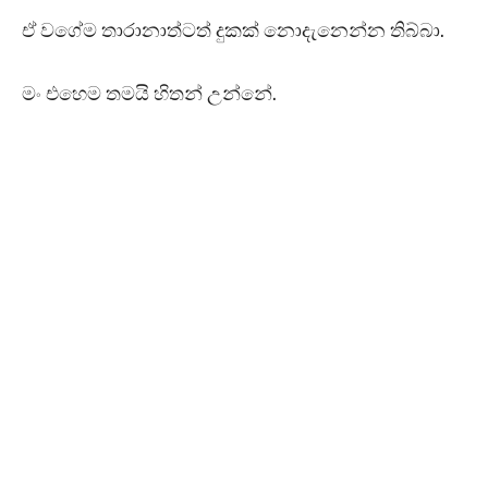
ඒ වගේම තාරානාත්ටත් දුකක් නොදැනෙන්න තිබ්බා.
මං එහෙම තමයි හිතන් උන්නේ.