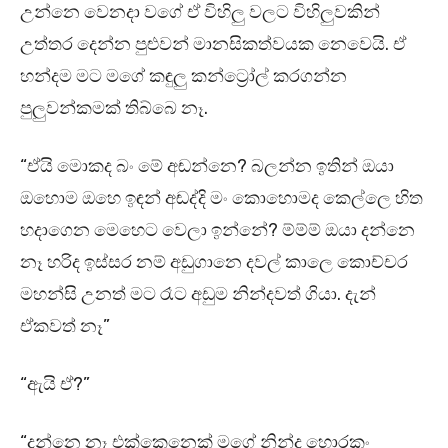
උන්නෙ වෙනදා වගේ ඒ විහිලු වලට විහිලුවකින්
උත්තර දෙන්න පුළුවන් මානසිකත්වයක නෙවෙයි. ඒ
හන්දම මට මගේ කඳුලු කන්ට්‍රෝල් කරගන්න
පුලුවන්කමක් තිබ්බෙ නෑ.
“ඒයි මොකද බං මේ අඬන්නෙ? බලන්න ඉතින් ඔයා
ඔහොම ඔහෙ ඉඳන් අඬද්දි මං කොහොමද කෙල්ලෙ හිත
හදාගෙන මෙහෙට වෙලා ඉන්නේ? ම්ම්ම් ඔයා දන්නෙ
නෑ හරිද ඉස්සර නම් අඩුගානෙ දවල් කාලෙ කොච්චර
මහන්සි උනත් මට රෑට අඩුම නින්දවත් ගියා. දැන්
ඒකවත් නෑ”
“ඇයි ඒ?”
“දන්නෙ නෑ එක්කෙනෙක් මගේ නින්ද හොරකං