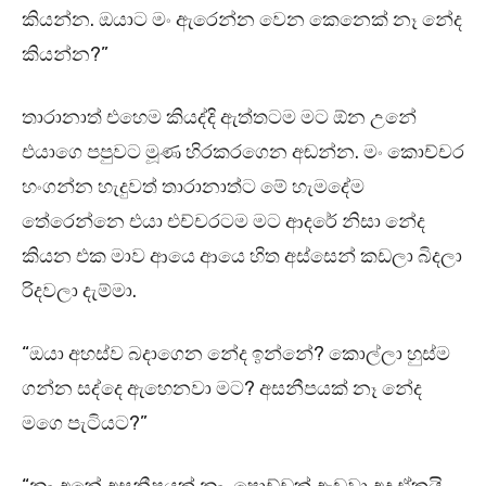
කියන්න. ඔයාට මං ඇරෙන්න වෙන කෙනෙක් නෑ නේද
කියන්න?”
තාරානාත් එහෙම කියද්දි ඇත්තටම මට ඕන උනේ
එයාගෙ පපුවට මූණ හිරකරගෙන අඬන්න. මං කොච්චර
හංගන්න හැදුවත් තාරානාත්ට මේ හැමදේම
තේරෙන්නෙ එයා එච්චරටම මට ආදරේ නිසා නේද
කියන එක මාව ආයෙ ආයෙ හිත අස්සෙන් කඩලා බිදලා
රිදවලා දැම්මා.
“ඔයා අහස්ව බදාගෙන නේද ඉන්නේ? කොල්ලා හුස්ම
ගන්න සද්දෙ ඇහෙනවා මට? අසනීපයක් නෑ නේද
මගෙ පැටියට?”