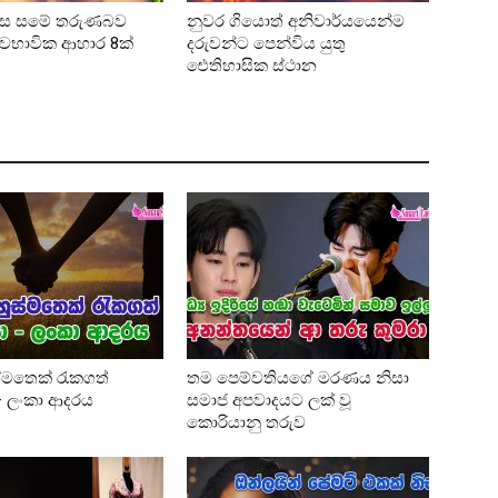
ලෙස සමේ තරුණබව
නුවර ගියොත් අනිවාර්යයෙන්ම
්වභාවික ආහාර 8ක්
දරුවන්ට පෙන්විය යුතු
ඓතිහාසික ස්ථාන
්මතෙක් රැකගත්
තම පෙම්වතියගේ මරණය නිසා
 – ලංකා ආදරය
සමාජ අපවාදයට ලක් වූ
කොරියානු තරුව