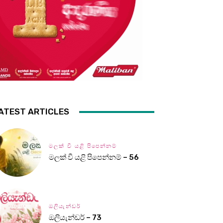
ATEST ARTICLES
මලක් වී යළි පිපෙන්නම්
මලක් වී යළි පිපෙන්නම් – 56
ඔලියැන්ඩර්
ඔලියැන්ඩර් – 73