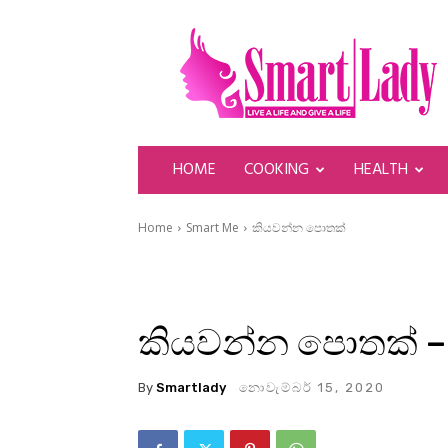
SmartLady
HOME
COOKING
HEALTH
Home
Smart Me
කියවන්න පොතක්
කියවන්න පොතක් – 
By
Smartlady
නොවැම්බර් 15, 2020