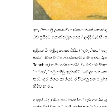
ගුරු ගීතය ශ්‍රී ලංකාවේ පාඨකයන්ගේ නොම
බව ප්‍රසිද්ධ පොත් සමූහ දෙස බලද්දි වැටහී 
දැදිගම වී. රුද්‍රිගු මහතා විසින් “ගුරු ගීත
බසින් රචිත චිංගීස් අයිත්මාතව් නම් ප්‍රකට 
Teacher) නම් නවකතාවයි. චිංගීස් අයිත්මා
“ජමීලා”, “සමුගනිමු ගුල්සාරි”, “වේලාසන ක
තරම් ගුරු ගීතය කෘතියට රුසියානු සහ ලෝක
හිමිව නැහැ.
නමුත් ශ්‍රී ලාංකීය පාඨකයන්ගේ දැඩි ආදරය ගු
හේතුවක් වන්නට ඇති. අනිත් කාරණය අල්තීනා