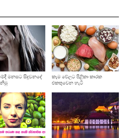
ේදී මනසට සිදුවනදේ
කෑම වේලට පිළිකා කාරක
නිමු
එකතුවෙන හැටි