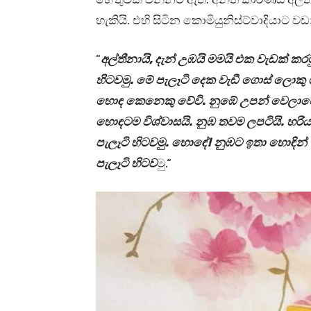
හැකියි. එහි සිටින කොමියුනිස්ට්වාදියාට ව
“
අල්තීනායි, දැන් උඹයි මමයි එක වැඩක් කරම
හිටවමු. මේ පැලෑටි දෙක වැඩී ගොස් ලොකු ග
හොඳ කෙනෙකු වේවි. නුඹේ උපන් වෙලාව
හොඳටම විශ්වාසයි. නුඹ තවම ලපටියි. හරියට
පැලෑටි හිටවමු. හොඳේ! නුඹට ඉතා හොඳි
පැලෑටි හිටව
මු.“