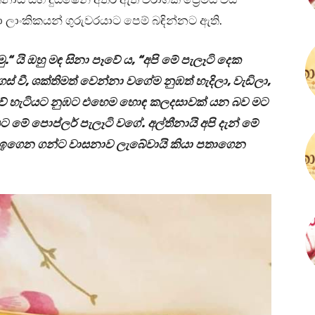
ඩා ලාංකිකයන් ගුරුවරයාට පෙම් බඳින්නට ඇති.
ු.“ යි ඔහු මඳ සිනා පෑවේ ය, “අපි මේ පැලෑටි දෙක
ස් වී, ශක්තිමත් වෙන්නා වගේම නුඹත් හැදිලා, වැඩිලා,
ේ හැටියට නුඹට එහෙම හොඳ කලදසාවක් යන බව මට
 මේ පොප්ලර් පැලෑටි වගේ. අල්තීනායි අපි දැන් මේ
න් ඉගෙන ගන්ට වාසනාව ලැබේවායි කියා පතාගෙන