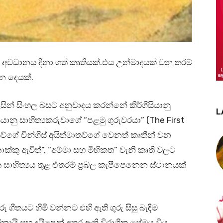
ඳ අවධානය දිනා ගත් කෘතියක්.එය උන්මාදයක් වන තරම්
යන දෙයක්.
ය” ලෙසින් සිංහල බසට අනුවාදය කරන්නේ කිර්ගීසියානු
L
රුසියානු සාහිත්‍යකරුවාගේ “පළමු ගුරුවරයා” (The First
තව්ගේ චින්ගීස් අයිත්මාතව්ගේ වෙනත් කෘතීන් වන
ොක්කු ඇවිත්”, “අම්මා සහ මිහිකත” වැනි කෘති වලට
 සාහිත්‍යය තුළ එතරම් ප්‍රබල කැපීපෙනෙන ස්ථානයක්
රු ගීතයට හිමි වන්නට එහි ඇති ගුරු සිසු බැඳීම
යි සහ දුයිෂෙන් අතර ඇති විරාගික ප්‍රේමය විය