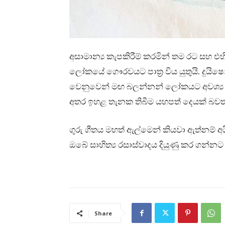
අසාමාන්‍ය කැපකිරීම් කරමින් තම රට සහ එහ
ලෝකයේ ගෞරවයට පාත්‍ර විය යුතුයි. දුයි
වෙනුවෙන් මඟ බලන්නන් ලෝකයට අවශ්‍ය ක
අතර ඉහළ තැනක තිබීම යහපත් දෙයක් බවත
ගුරු ගීතය මහත් ඇල්මෙන් කියවා ඇත්නම් අයි
ඔබේ සාහිත්‍ය රසාස්වාදය දියුණු කර ගන
Share