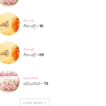
ගීතාංජලී
ගීතාංජලී – 10
ගීතාංජලී
ගීතාංජලී – 09
ඔලියැන්ඩර්
ඔලියැන්ඩර් – 72
LOAD MORE