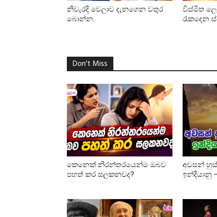
නිවැරදි වෙලාව දැනගෙන වතුර
විස්මිත 
බොන්න..
රැකදෙන ස
Don't Miss
කෙනෙක් නිරන්තරයෙන්ම ඔබව
අවසන් හුස
පහත් කර සලකනවද?
ඉන්දියානු