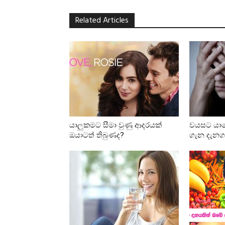
Related Articles
යාලුකමට සීමා වුණු ආදරයක්
වයසට යාම
ඔයාටත් තිබුණද?
ගැන දැනග