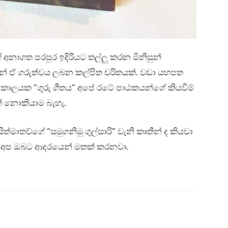
ි අනාගත පරපුර ඉදිරියට තල්ලු කරන මිනිසුන්
ෂෙන් ඒ ගරුත්වය ලබන කල්පිත චරිතයක්. වඩා යහපත
ාලයක “ගුරු ගීතය” අපේ රටේ පාඨකයන්ගේ කියවීම්
් නොකියාම බැහැ.
ත්මාතව්ගේ “සමුගනිමු ගුල්සාරි” වැනි කෘතීන් ද කියවා
්නට අප ඔබට ආදරයෙන් මතක් කරනවා.