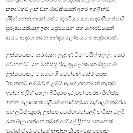
කතාබහට ලක් වන රාජකීයයන් අතර ඉහළින්ම
හිඳින්නෙක්.නමුත් කේට් කුමරියට ඔහු ආදරණීය ස්වාමි
පුරුෂයෙක්.ඔහු ඉතා ප්‍රේමයෙන් සහ ගෞරවයෙන්
ඇයට ආදරය කරන අන්දම ලෝකයට ම ආදර්ශයක්.
උත්සවයකට ආරාධනා ලැබුණු විට “වයිෆ් හලලා සෙට්
වෙන්නට” යන මිනිස්සු පිරුණු ලෝකයක ඔහු හැම
උත්සවයකට ම සහභාගී වෙන්නේ කේට් සමඟ.
“තැනකට ආවමවත් ළමයි ඇඟේ ගහන්නේ නැතුව
ඉන්න බැරිද” අහලා බිරිඳටම දරුවන් පවරන මිනිස්සු
ඉන්න ලෝකෙක විලියම් ජෝජ් කුමාරයා,චාලට් කුමරිය
සහ ලුවිස් කුමරු උත්සව අවස්ථාවන්වලදී චාරිකා වලදී
රැක බලා ගන්නේ තමන් රෝයල් ප්‍රින්ස් කෙනෙක්
වුණත් ඒ දරුවන්ගේ තාත්තා කියන එක අමතක