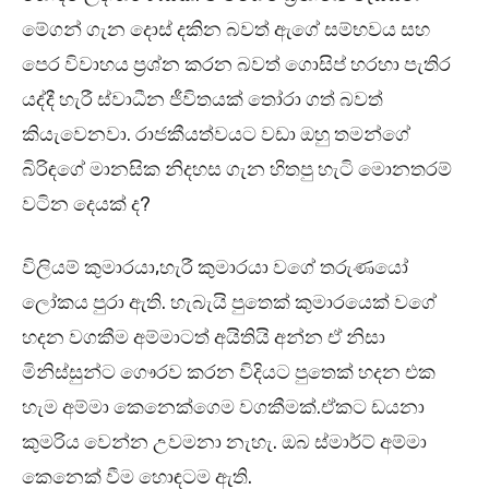
මේගන් ගැන දොස් දකින බවත් ඇගේ සම්භවය සහ
පෙර විවාහය ප්‍රශ්න කරන බවත් ගොසිප් හරහා පැතිර
යද්දී හැරී ස්වාධීන ජීවිතයක් තෝරා ගත් බවත්
කියැවෙනවා. රාජකීයත්වයට වඩා ඔහු තමන්ගේ
බිරිඳගේ මානසික නිදහස ගැන හිතපු හැටි මොනතරම්
වටින දෙයක් ද?
විලියම් කුමාරයා,හැරී කුමාරයා වගේ තරුණයෝ
ලෝකය පුරා ඇති. හැබැයි පුතෙක් කුමාරයෙක් වගේ
හදන වගකීම අම්මාටත් අයිතියි අන්න ඒ නිසා
මිනිස්සුන්ට ගෞරව කරන විදියට පුතෙක් හදන එක
හැම අම්මා කෙනෙක්ගෙම වගකීමක්.ඒකට ඩයනා
කුමරිය වෙන්න උවමනා නැහැ. ඔබ ස්මාර්ට් අම්මා
කෙනෙක් වීම හොඳටම ඇති.