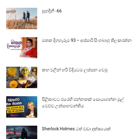
සුහදිනී -66
මතක දිගහැරුම 93 – අප්සාරි සිංහබාහු තිලකරත්න
කහ වලින් හරි විදියටම ලස්සන වෙමු
පිළිකාවට එරෙහි එන්නතක් සොයාගන්න මුල්
වෙච්ච උත්සාහවන්තිය
Sherlock Holmes ටත් වඩා දක්ෂයෙක්