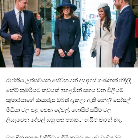
රාජකීය උත්සවයක සේවකයන් දසදහස් ගණනක් හිඳිද්දී
කේට් කුමරියට කුඩයක් ඉහළමින් සහය වන විලියම්
කුමාරයාගේ ඡායාරූප ඔබත් දැකලා ඇති නේද? සෝෂල්
මීඩියා වල පළ වෙන දේවල්, ගොසිප් සයිට් වල
ලියැවෙන දේවල් ඔහු සත පහකට මායිම් කරන් නෑ.
ඔහු බ්‍රිතාන්‍යයේ කිරීටය හිමි කුමරු.ලොව වැඩිපුරම