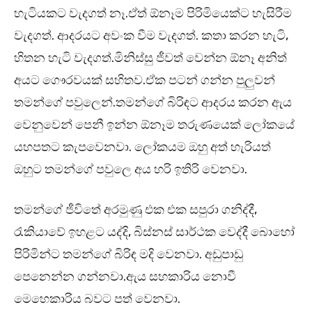
හැටියකට වැදගත් නෑ.ඒත් ඕනෑම පිරිමියෙක්ට හැසිරීම
වැදගත්. ආදරයට අවංක වීම වැදගත්. කතා කරන හැටි,
හිතන හැටි වැදගත්.මිනිස්සු ජීවත් වෙන්න ඕනෑ අනිත්
අයට ගෞරවයක් සහිතව.ඒක පටන් ගන්න පුලුවන්
තමන්ගේ පවුලෙන්.තමන්ගේ බිරිඳට ආදරය කරන ඇය
වෙනුවෙන් පෙනී ඉන්න ඕනෑම තරුණයෙක් ලෝකයේ
යහපතට කැපවෙනවා. ලෝකයම ඔහු අත් හැරියත්
ඔහුට තමන්ගේ පවුලෙ අය හරි ඉතිරි වෙනවා.
තමන්ගේ ජීවිතේ අරමුණු එක එක සපුරා ගනිද්දී,
රැකියාවේ ඉහළට යද්දි, බිස්නස් සාර්ථක වෙද්දී බොහෝ
පිරිමින්ට තමන්ගේ බිරිඳ මදි වෙනවා. අඩුපාඩු
පෙනෙන්න ගන්නවා.ඇය සහකාරිය නොවී
මෙහෙකාරිය බවට පත් වෙනවා.