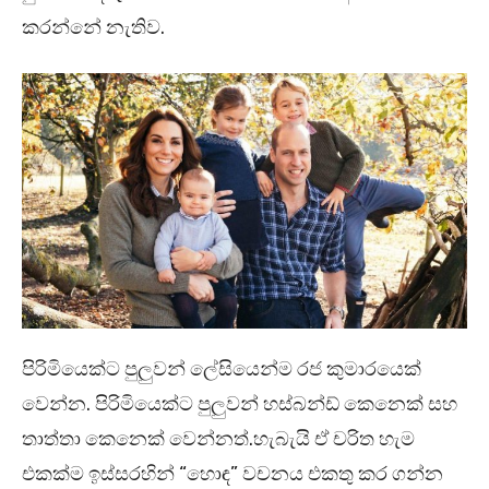
කරන්නේ නැතිව.
පිරිමියෙක්ට පුලුවන් ලේසියෙන්ම රජ කුමාරයෙක්
වෙන්න. පිරිමියෙක්ට පුලුවන් හස්බන්ඩ් කෙනෙක් සහ
තාත්තා කෙනෙක් වෙන්නත්.හැබැයි ඒ චරිත හැම
එකක්ම ඉස්සරහින් “හොඳ” වචනය එකතු කර ගන්න