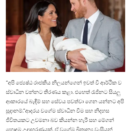
“අපි ජ්‍යෙෂ්ඨ රාජකීය නිලයන්ගෙන් ඉවත් වී ආර්ථික ව
ස්වාධීන වන්නට තීරණය කළා. එහෙත් රැජිනට සියලු
ආකාරයේ බැඳීම් සහ සේවය පවත්වා ගෙන යන්නට අපි
සූදානම්.”ආදරය වගේම ස්වාධීන වීම සහ නිදහස
ජීවිතයකට උවමනා බව කියන්න හැරී සහ මේගන්
හොඳම උදාහරණයක්. ඒ වගේම බ්‍රිතාන්‍ය වැසියන්