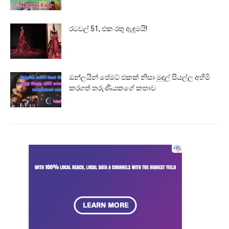
රටවල් 51, එක රතු ඇඳුමයි!
ඔන්ලයින් පේමට් එකක් නිසා මුදල් සියල්ල අහිමි
කරගත් තරුණියකගේ කතාව