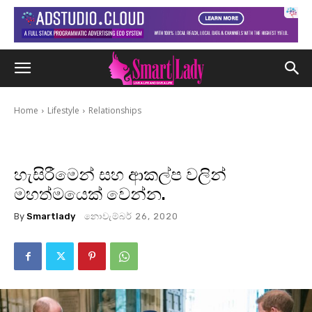
Home
Lifestyle
Relationships
හැසිරීමෙන් සහ ආකල්ප වලින්
මහත්මයෙක් වෙන්න.
By
Smartlady
නොවැම්බර් 26, 2020