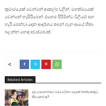
කුමාරයෙක් වෙන්නේ ආකල්ප වලින්. මහත්මයෙක්
වෙන්නේ හැසිරීමෙන්. එහෙම පිරිමින්ට විලියම් සහ
හැරී පෙන්වා දෙන ආදර්ශය තමන් ගැන ආයේ හිතා
බලන්න හොඳ අවස්ථාවක්.
Related Articles
දරු සෙනෙහසට වඩා වටිනා දෙයක් තාත්තෙකුට
තියෙනවාද?