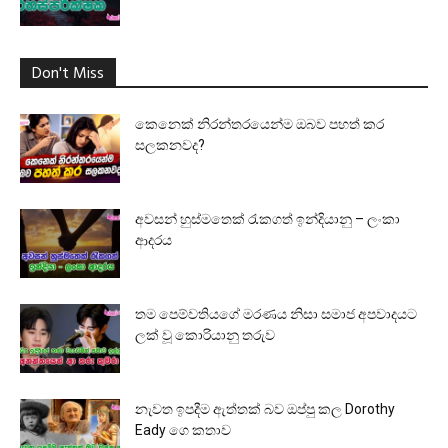
Don't Miss
කෙනෙක් නිරන්තරයෙන්ම ඔබව පහත් කර
සලකනවද?
අවසන් හුස්මතෙක් රැකගත් ඉන්දියානු – ලංකා
ආදරය
තම පෙම්වතියගේ මරණය නිසා සමාජ අපවාදයට
ලක් වූ කොරියානු තරුව
නැවත ඉපදීම ඇත්තක් බව ඔප්පු කල Dorothy
Eady ගෙ කතාව