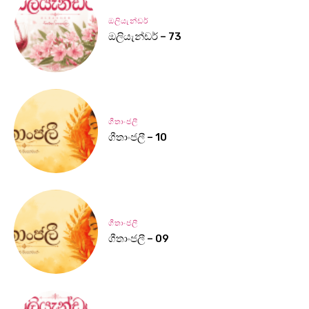
ඔලියැන්ඩර්
ඔලියැන්ඩර් – 73
ගීතාංජලී
ගීතාංජලී – 10
ගීතාංජලී
ගීතාංජලී – 09