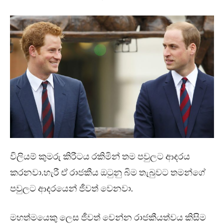
විලියම් කුමරු කිරීටය රකිමින් තම පවුලට ආදරය
කරනවා.හැරී ඒ රාජකීය ඔටුනු බිම තැබුවට තමන්ගේ
පවුලට ආදරයෙන් ජීවත් වෙනවා.
මහත්මයෙකු ලෙස ජීවත් වෙන්න රාජකීයත්වය කිසිම