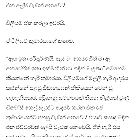
එක ලේසි වැඩක් නෙවෙයි.
විලියම් ඒක කරලා ඉවරයි.
ඒ විලියම් කුමාරයාගේ කතාව.
“ඇය ඉතා පරිපූර්ණයි. ඇය මා කෙරෙහිත් මා ඈ
කෙරෙහිත් ඉතා ඉක්මනින් හා තදින් බැඳුණා” මෙහෙම
කියන්නේ හැරී කුමාරයා. විලියම්ගේ මල්ලි.හැරී ආදරය
කරන්නේ පළමු විවාහයෙන් නීතියෙන් වෙන් වූ
ගැහැනියකට. අප්‍රිකානු සම්භවයක් තියන නිළියක් වුණු
ඩිවෝස් කෙල්ලෙක්ට ආදරේ කරන එක රජ
කුමාරයෙක්ට පහසු වැඩක් නෙවෙයි.එයාව කසාද බඳින
එක එච්චරවත් ලේසි වැඩක් නෙවෙයි. ඒත් හැරී එය
කරනවා. අපි පහුගිය කාලේ ඒ ලස්සන ආදර කතාව