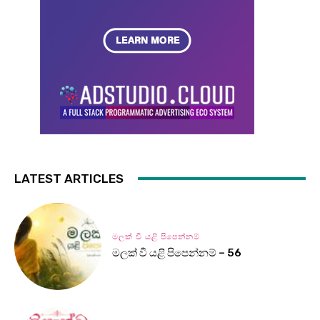
LATEST ARTICLES
මලක් වී යළි පිපෙන්නම්
මලක් වී යළි පිපෙන්නම් – 56