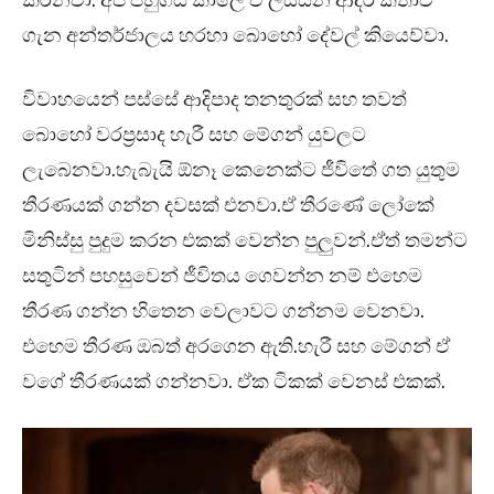
ගැන අන්තර්ජාලය හරහා බොහෝ දේවල් කියෙව්වා.
විවාහයෙන් පස්සේ ආදිපාද තනතුරක් සහ තවත්
බොහෝ වරප්‍රසාද හැරී සහ මේගන් යුවලට
ලැබෙනවා.හැබැයි ඕනෑ කෙනෙක්ට ජීවිතේ ගත යුතුම
තීරණයක් ගන්න දවසක් එනවා.ඒ තීරණේ ලෝකේ
මිනිස්සු පුදුම කරන එකක් වෙන්න පුලුවන්.ඒත් තමන්ට
සතුටින් පහසුවෙන් ජීවිතය ගෙවන්න නම් එහෙම
තීරණ ගන්න හිතෙන වෙලාවට ගන්නම වෙනවා.
එහෙම තීරණ ඔබත් අරගෙන ඇති.හැරී සහ මේගන් ඒ
වගේ තීරණයක් ගන්නවා. ඒක ටිකක් වෙනස් එකක්.