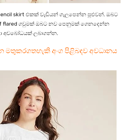
ncil skirt එකක් වැඩියන් ගැලපෙන්න පුළුවන්. ඔබට
alf flared ගවුමක් ඔබට නව පෙනුමක් ගෙනදෙන්න
බලා අවබෝධයක් ලබාගන්න.
්සන මතුකරගතහැකි අංග පිළිබඳව අවධානය