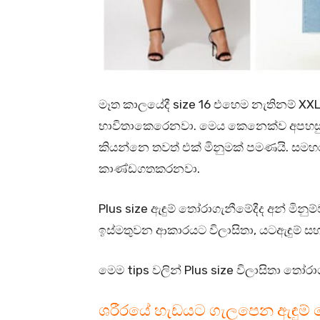
මෑත කාලයේදී size 16 එහෙම නැතිනම් XXL 
භාවිතාකෙරෙනවා. මෙය කෙනෙක්ව අපහසු
කියන්නෙ තවත් එක් මිනුමක් පමණයි. සමහර 
කාණ්ඩගතකරනවා.
Plus size ඇඳුම් තෝරාගැනීමේදීද අන් මි
ඉස්මතුවන ආකාරයට විලාසිතා, යටඇඳුම් 
මෙම tips වලින් Plus size විලාසිතා තෝරා
ශරීරයේ හැඩයට ගැලපෙන ඇඳුම්