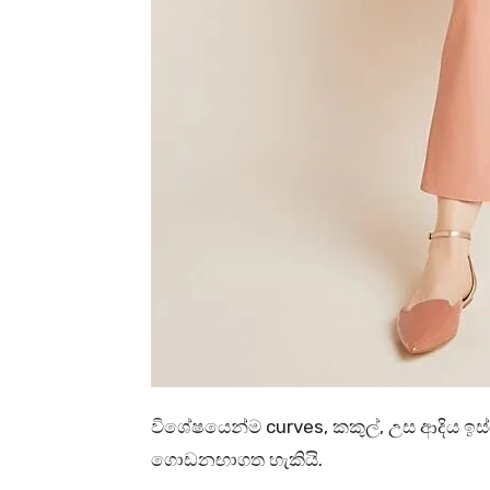
විශේෂයෙන්ම curves, කකුල්, උස ආදිය 
ගොඩනඟාගත හැකියි.