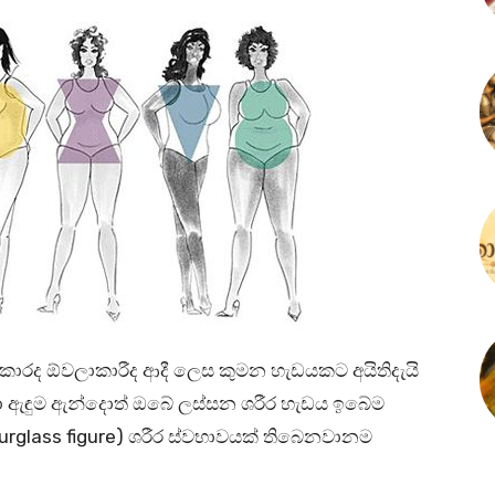
ාකාරද ඕවලාකාරීද ආදී ලෙස කුමන හැඩයකට අයිතිදැයි
 ඇඳුම ඇන්දොත් ඔබේ ලස්සන ශරීර හැඩය ඉබේම
rglass figure) ශරීර ස්වභාවයක් තිබෙනවානම