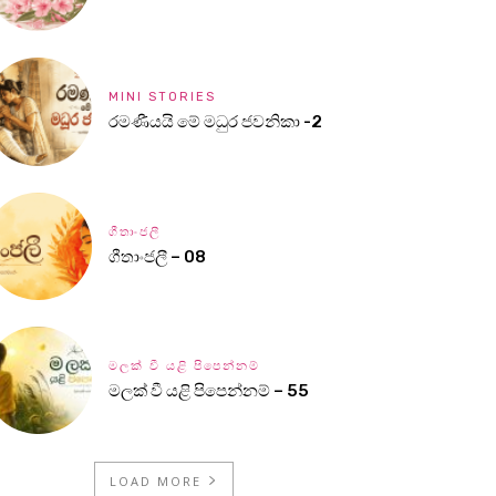
MINI STORIES
රමණීයයි මේ මධුර ජවනිකා -2
ගීතාංජලී
ගීතාංජලී – 08
මලක් වී යළි පිපෙන්නම්
මලක් වී යළි පිපෙන්නම් – 55
LOAD MORE