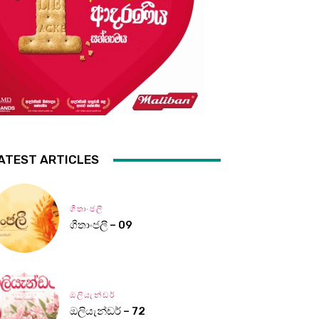
ATEST ARTICLES
ගීතාංජලී
ගීතාංජලී – 09
ඔලියැන්ඩර්
ඔලියැන්ඩර් – 72