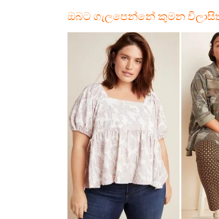
ඔබට ගැලපෙන්නේ කුමන විලාසි