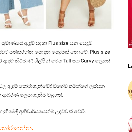
ප්‍රමාණයේ ඇඳුම් සඳහා Plus size යන යෙදුම
වට පත්කරන්න යොදන යෙදුමක් නොවේ. Plus size
ඇඳුම් නිර්මාණ ශිල්පීන් මෙය Tall සහ Curvy ලෙසත්
L
නුම්වල ඇඳුම් තෝරාගැනීමේදී වගේම තමන්ගේ ලස්සන
සහ ආබරණ ගලපාගැනීම වැදගත්.
ගැනීමේදී අනිවාර්යයෙන්ම උදව්වක් වේවි.
 තෝරාගන්න.