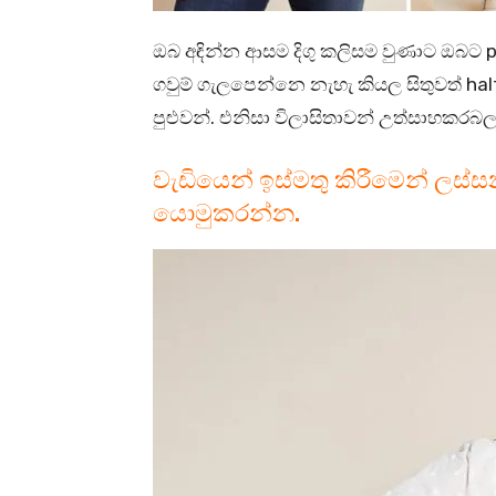
ඔබ අඳින්න ආසම දිගු කලිසම වුණාට ඔබට pe
ගවුම් ගැලපෙන්නෙ නැහැ කියල සිතුවත් h
පුළුවන්. එනිසා විලාසිතාවන් උත්සාහකර
වැඩියෙන් ඉස්මතු කිරීමෙන් ලස
යොමුකරන්න.