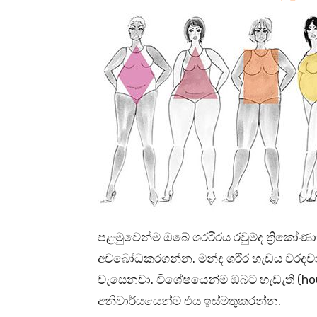
පළමුවෙන්ම ඔබේ ශරරීරය රවුම්ද ත්‍රිකෝණ
අවබෝධකරගන්න. මන්ද ශරීර හැඩය වරදවා
වැසෙනවා. විශේෂයෙන්ම ඔබට හැඩැති (hou
අනිවාර්යයෙන්ම එය ඉස්මතුකරන්න.