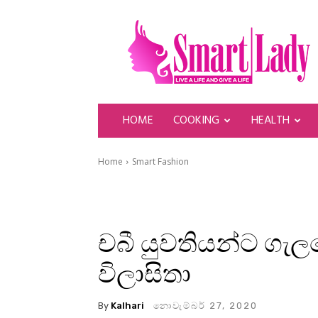
SmartLady
HOME
COOKING
HEALTH
Home
Smart Fashion
චබී යුවතියන්ට ගැ
විලාසිතා
By
Kalhari
නොවැම්බර් 27, 2020