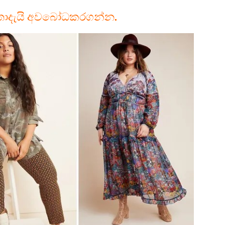
තාදැයි අවබෝධකරගන්න.