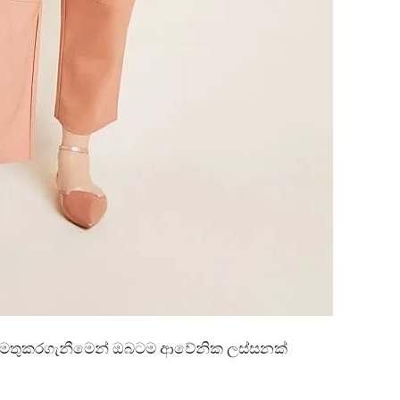
ඉස්මතුකරගැනීමෙන් ඔබටම ආවේනික ලස්සනක්