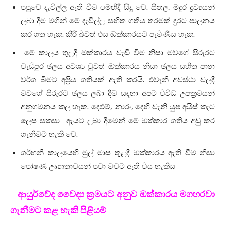
පපුවේ දැවිල්ල ඇති වීම මෙහිදී සිදු වේ. සීතල, මදුර ද්‍රව්‍යයන්
ලබා දීම මගින් මේ දැවිල්ල සහිත ගතිය තරමක් දුරට පාලනය
කර ගත හැක. කිරි බීවත් එය ඔක්කාරයට පැමිණිය හැක.
මේ කාලය තුලදී ඔක්කාරය වැඩි වීම නිසා මවගේ සිරුරට
වැඩිපුර ඡලය අවශ්‍ය වුවත් ඔක්කාරය නිසා ඡලය සහිත පාන
වර්ග බීමට අප‍්‍රිය ගතියක් ඇති කරයි. එවැනි අවස්ථා වලදී
මවගේ සිරුරට ඡලය ලබා දීම සඳහා අපට විවිධ උපක‍්‍රමයන්
අනුගමනය කල හැක. දෙළුම්, නාරං, දෙහි වැනි යුෂ අයිස් කැට
ලෙස සකසා ඇයට ලබා දීමෙන් මේ ඔක්කාර ගතිය අඩු කර
ගැනීමට හැකි වේ.
ගර්භනී කාලයෙහි මුල් මාස තුළදී ඔක්කාරය ඇති වීම නිසා
පෝෂණ ඌනතාවයන් පවා මවට ඇති විය හැකිය
ආයුර්වේද වෛද්‍ය ක්‍රමයට අනුව ඔක්කාරය මගහරවා
ගැනීමට කළ හැකි පිළියම්