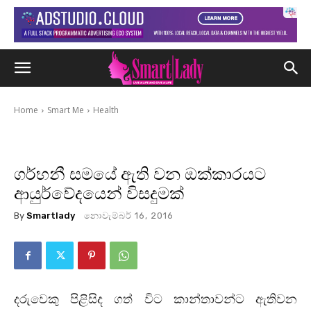
Home
Smart Me
Health
ගර්භනී සමයේ ඇති වන ඔක්කාරයට
ආයුර්වේදයෙන් විසදුමක්
By
Smartlady
නොවැම්බර් 16, 2016
දරුවෙකු පිළිසිද ගත් විට කාන්තාවන්ට ඇතිවන