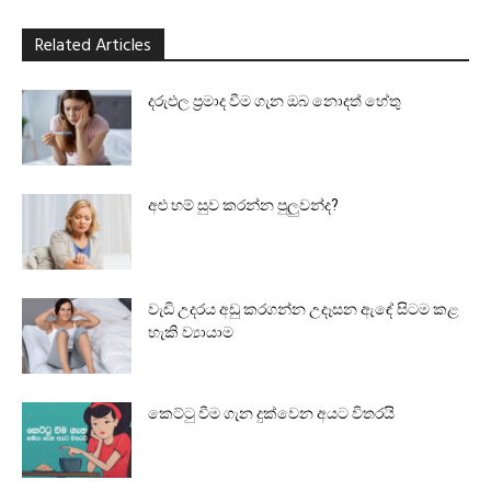
Related Articles
දරුඵල ප්‍රමාද වීම ගැන ඔබ නොදත් හේතු
අළු හම් සුව කරන්න පුලුවන්ද?
වැඩි උදරය අඩු කරගන්න උදෑසන ඇඳේ සිටම කළ
හැකි ව්‍යායාම
කෙට්ටු වීම ගැන දුක්වෙන අයට විතරයි