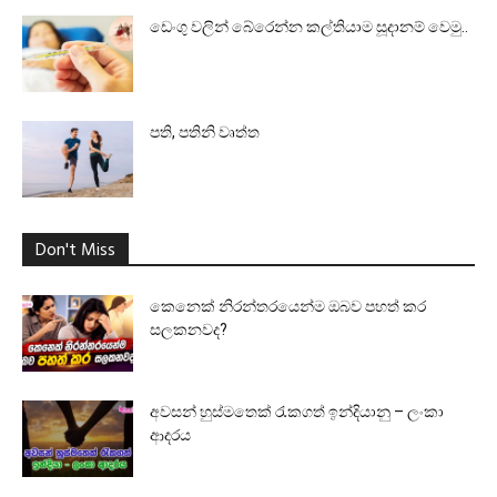
ඩෙංගු වලින් බේරෙන්න කල්තියාම සූදානම් වෙමු..
පති, පතිනි වෘත්ත
Don't Miss
කෙනෙක් නිරන්තරයෙන්ම ඔබව පහත් කර
සලකනවද?
අවසන් හුස්මතෙක් රැකගත් ඉන්දියානු – ලංකා
ආදරය