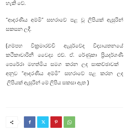
හැකි වේ.
“ආදරණීය අම්මි” සඟරාවේ පළ වූ ලිපියක් ඇසුරින්
සකසන ලදී.
(ගම්පහ වික‍්‍රමාරච්චි ඇයුර්වේද විද්‍යායතනයේ
කථිකාචාරිනී වෛද්‍ය එච්. ඒ. රේණුකා ප‍්‍රියදර්ශණී
පෙරේරා මහත්මිය සමග කරන ලද සාකච්ඡාවක්
අනුව “ආදරණීය අම්මි” සඟරාවේ පළ කරන ලද
ලිපියක් ඇසුරින් මේ ලිපිය සකසා ඇත )