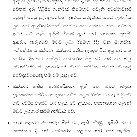
ආදරය ලබා ගැනීම සඳහාද වමනය දැමීම සිදු කරයි. ඒ කෙසේ
වෙතත් දරු පිළිසිඳ ගැනීමක් තිබේනම් එවැනි අවස්ථාවකදී
පවුලේ සෙසු පුද්ගලයන්ගේ ආදරය, කරුණාව මවට ලබා දිය
යුතු බව ආයුර්වේදයෙහි සඳහන් වේ. වමනය නිසා ගර්බය
ඉවත් වේ යැයි අනිසි බියක් ඇති කර නොගත යුතුයි.
ආදරය, කරුණාව මවට ලබා දීමෙන් සිදු වන මානසික
උත්තේඡනය ඔස්සේද ඔක්කාර ගතිය ඇතැම් විට අඩු කර ගත
හැකිය. දිනකට වැඩිපුර ඔක්කාරය සිදු වේ නම් එය බහු
ගර්භණීත්වයේ ලක්‍ෂණයක් වීමට පුළුවන. එවැනි විටකදී
වෛද්‍යවරයෙකු හමු වීම සුදුසු වේ.
ඔක්කාර ගතිය පාරම්පරිකවද ඇති වේ. මවට දරුවා
ලැබෙන්නට සිටින කාලයේ අධික ලෙස ඔක්කාරය ඇති වූවේ
නම් දුවටද එසේම විය හැක. මේ ලක්‍ෂණ හදුනාගෙන ගැබිනි
මවට උපකාර කිරීම අනිවාර්‍ය වේ.
නාරං දොඩම් ඡම්බෝල බික් වල ඇති රේණු ගැබිනි මවට
සපන්නට දීමෙන් ඔක්කාරය පාලනය කර ගත හැකිය.