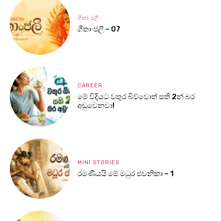
ගීතාංජලී
ගීතාංජලී – 07
CAREER
මේ විදියට වතුර බිව්වොත් සති 2න් බර
අඩුවෙනවා!
MINI STORIES
රමණීයයි මේ මධුර ජවනිකා – 1