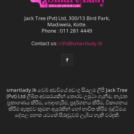
Jack Tree (Pvt) Ltd, 300/13 Bird Park,
Madiwela, Kotte.
Phone : 011 281 4449
Contact us:
info@smartlady.lk
smartlady.lk වෙබ් අඩවියේ අඩංගු සියලුම ලිපි Jack Tree
(Pvt) Ltd ලිඛිත අවසරයකින් තොරව උපුටා ගැනීම, නැවත
ප්‍රකාශණය කිරීම, බෙදාහැරීම, ප්‍රදර්ශනය කිරීම, විකාශනය
කිරීම ඇතුළුව කුමන අයුරකින් හෝ භාවිත කිරීම බුද්ධිමය
දේපල පනත යටතේ සිරදඬුවම් ලැබිය හැකි වරදකි.