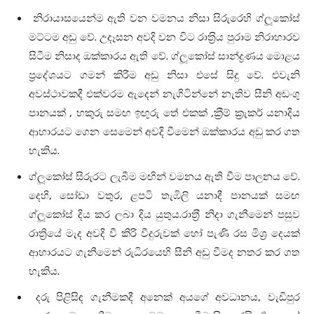
නිරායාසයෙන්ම ඇති වන වමනය නිසා සිරුරෙහි ග්ලූකෝස්
මට්ටම අඩු වේ. උදෑසන අවදි වන විට රාත‍්‍රිය පුරාම නිරාහාරව
සිටීම නිසාද ඔක්කාරය ඇති වේ. ග්ලූකෝස් සාන්ද්‍රණය මොළය
ප‍්‍රදේශයට ගමන් කිරීම අඩු නිසා එසේ සිදු වේ. එවැනි
අවස්ථාවකදී එක්වරම ඇදෙන් නැගිටින්නේ නැතිව සීනි අඩංගු
පානයක් , හකුරු සමඟ ඉඟුරු තේ එකක් ,ක‍්‍රීම් ක‍්‍රැකර් යනාදිය
ආහාරයට ගෙන සෙමෙන් අවදි වීමෙන් ඔක්කාරය අඩු කර ගත
හැකිය.
ග්ලූකෝස් සිරුරට ලැබීම මඟින් වමනය ඇති වීම පාලනය වේ.
දෙහි, සෝඩා වතුර, ළපටි තැඹිලි යනාදී පානයක් සමඟ
ග්ලූකෝස් දිය කර ලබා දිය යුතුය.රාත‍්‍රී නිදා ගැනීමෙන් පසුව
රාත්‍රියේ මැද අවදි වී කිරි වීදුරුවක් හෝ පැණි රස මිශ‍්‍ර දෙයක්
ආහාරයට ගැනීමෙන් රුධිරයෙහි සීනි අඩු වීමද නතර කර ගත
හැකිය.
දරු පිළිසිඳ ගැනීමකදී අනෙක් අයගේ අවධානය, වැඩිපුර