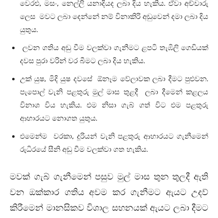
වෙරළු, මසං, නෙල්ලි යනාදියද ලබා දිය හැකිය. ඒවා අච්චාරු
ලෙස මවට ලබා දෙන්නේ නම් විනාකිරි අඩුවෙන් දමා ලබා දිය
යුතුය.
ලවන ගතිය අඩු වීම වලක්වා ගැනීමට ළපටි තැඹිලි ගෙඩියක්
දවස පුරා වරින් වර බීමට ලබා දිය හැකිය.
උක් යුෂ, මිදි යුෂ දවසේ ඕනෑම වේලාවක ලබා දීමට පුළුවන.
පැපොල් වැනි පළතුරු මුල් මාස තුළදී ලබා දීමෙන් කළලය
විනාශ විය හැකිය. එම නිසා ගැබ් ගත් විට එම පළතුරු
ආහාරයට නොගත යුතුය.
එමෙන්ම වරකා, දූරියන් වැනි පළතුරු ආහාරයට ගැනීමෙන්
රුධිරයේ සීනි අඩු වීම වලක්වා ගත හැකිය.
මවක් ගැබ් ගැනීමෙන් පසුව මුල් මාස තුන තුලදී ඇති
වන ඔක්කාර ගතිය අවම කර ගැනීමට ඇයට උදව්
කිරීමෙන් මානසිකව විශාල සහනයක් ඇයට ලබා දීමට