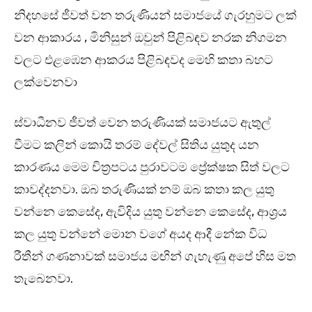
නිදහසේ ජීවත් වන තරුණියන් සමාජයේ ගැරහුමට ලක්
වන ආකාරය , මිනිසුන් ඔවුන් පිළිබඳව නරක නිගමන
වලට එළඹෙන ආකරය පිළිබඳවද මෙහි කතා බහට
ලක්වෙනවා
ස්වාධීනව ජීවත් වෙන තරුණියක් සමාජයට ඇතුල්
වීමට කලින් කොයි තරම් දේවල් සිතිය යුතුද යන
කාරණය මෙම චිත්‍රපටය පුරාවටම ප්‍රේක්ෂක සිත් වලට
කාවද්දනවා. ඔබ තරුණියක් නම් ඔබ කතා කල යුතු
වන්නෙ කෙසේද, ඇවිදිය යුතු වන්නෙ කෙසේද, ආශ්‍රය
කල යුතු වන්නේ මොන වගේ අයද ආදී නේක විධ
රීතීන් ගණනාවක් සමාජය මඟින් ගැහැණු අපේ හිස මත
තැබෙනවා.