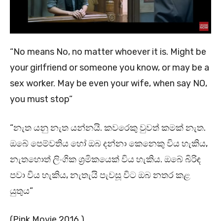
“No means No, no matter whoever it is. Might be
your girlfriend or someone you know, or may be a
sex worker. May be even your wife, when say NO,
you must stop”
“නැත යනු නැත යන්නයි. කවරෙකු වුවත් කමක් නැත.
ඔබේ පෙම්වතිය හෝ ඔබ දන්නා කෙනෙකු විය හැකිය,
නැතහොත් ලිංගික ශ්‍රමිකයෙක් විය හැකිය. ඔබේ බිරිඳ
පවා විය හැකිය, නැතැයි පැවසූ විට ඔබ නතර කළ
යුතුය”
(Pink Movie 2016 )