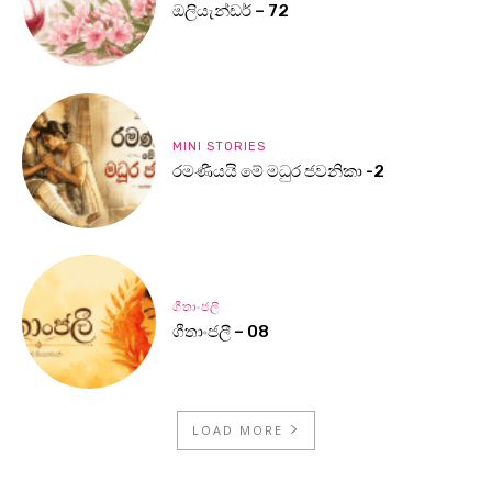
ඔලියැන්ඩර් – 72
MINI STORIES
රමණීයයි මේ මධුර ජවනිකා -2
ගීතාංජලී
ගීතාංජලී – 08
LOAD MORE