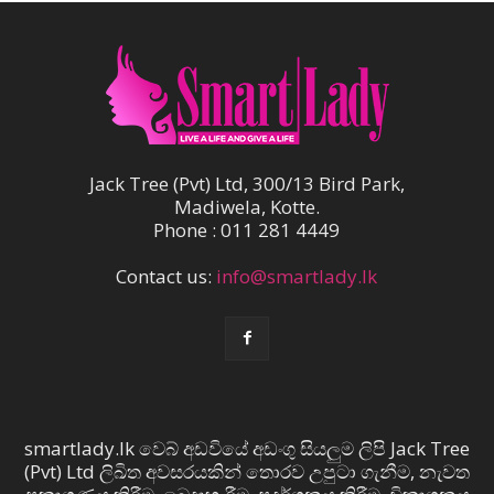
Jack Tree (Pvt) Ltd, 300/13 Bird Park,
Madiwela, Kotte.
Phone : 011 281 4449
Contact us:
info@smartlady.lk
smartlady.lk වෙබ් අඩවියේ අඩංගු සියලුම ලිපි Jack Tree
(Pvt) Ltd ලිඛිත අවසරයකින් තොරව උපුටා ගැනීම, නැවත