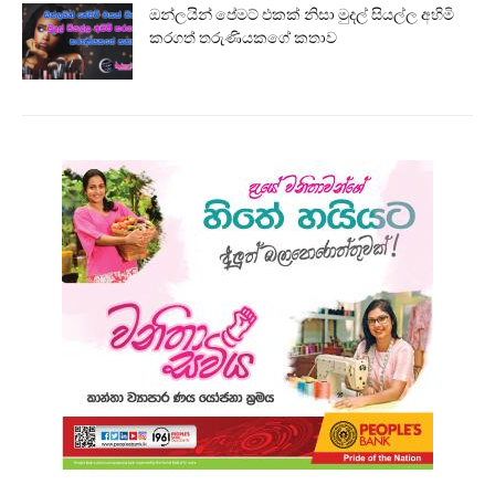
ඔන්ලයින් පේමට් එකක් නිසා මුදල් සියල්ල අහිමි
කරගත් තරුණියකගේ කතාව