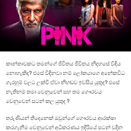
කාන්තාවකට තමන්ගේ ජිවීතය ජීවිතය නිදහසේ විඳිය
නොහැකිද? එසේ විඳිනවා නම් ලෝකයාගෙ අනේකවිධ
ගැරහුම් වලට ලක්වී ඒවා නිහඬව ඉවසිය යුතුද? එසේ
නැතිනම් තමා වෙනුවෙන් සහ තම ගෞරවය
වෙනුවෙන් සටන් කල යුතුද ?
තරුණියන් තිදෙනෙක් ඔවුන්ගේ ගෞරවය ආරක්ෂා
කරගැනීම වෙනුවෙන් අධිකරණය ඉදිරියේ සටන් වදින