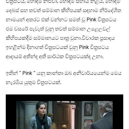
චිත්‍රපටය, හොඳම නළුවා, හොඳම සහාය නිළිය, හොඳම
දෙබස් සහ තවත් සම්මාන කිහිපයක් සඳහාම නිර්දේශිත
නාමයන් අතරට එක් වන්නට සමත් වූ Pink චිත්‍රපට‍ය
එම වස‍රේ පැවැත් වුනු තවත් සම්මාන උළෙලවල්
කිහිපයකදීම සම්මානයට පාත්‍ර වුනා.විචාරක ප්‍රසාදය
ඉහළින්ම දිනාගත් චිත්‍රපටයක් වුනු Pink චිත්‍රපටය
ආදායම් අතින්ද අති සාර්ථක චිත්‍රපටයක්ද උනා.
ඉතින් ” Pink ” යනු කාන්තා ඔබ අනිවාර්යයෙන්ම මෙය
නැරඹිය යුතුම චිත්‍රපටයක්.