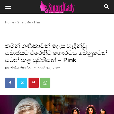
Home
Smart Me
Film
තමන් ගණිකාවන් ලෙස හැඳින්වූ
සමාජයට එරෙහිව ගෞරවය වෙනුවෙන්
සටන් කළ යුවතියන් – Pink
By
හර්ෂි සේනාධීර
ජනවාරි 13, 2021