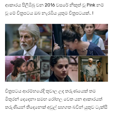
ආකාරය පිලිඹිබු වන 2016 වසරේ නිකුත් වූ Pink නම්
වූ මේ චිත්‍රපටය ඔබ නැරඹිය යුතුම චිත්‍රපටයක්.. !
චිත්‍රපටය ආරම්භයේදි තුවාල ලද තරුණයෙක් තම
මිතුරන් දෙදෙනා සමඟ රෝහල වෙත යන ආකාරයත්
තරුණියන් තිදෙනෙක් අවුල් සහගත බවින් යුතුව ටැක්සි