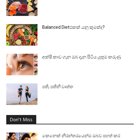
Balanced Dietඑකක් යනු කුමක්ද?
අක්ෂි කාච ගැන ඔබ දැන සිටිය යුතුම කරුණු
පති, පතිනි වෘත්ත
Don't Miss
කෙනෙක් නිරන්තරයෙන්ම ඔබව පහත් කර