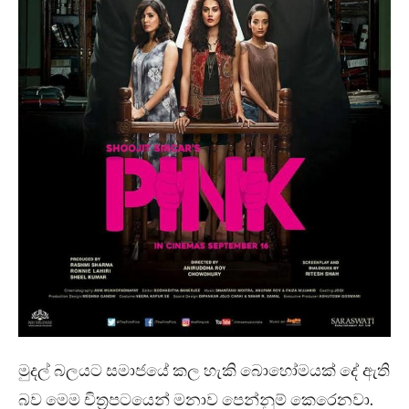
මුදල් බලයට සමාජයේ කල හැකි බොහෝමයක් දේ ඇති
බව මෙම චිත්‍රපටයෙන් මනාව පෙන්නුම් කෙරෙනවා.