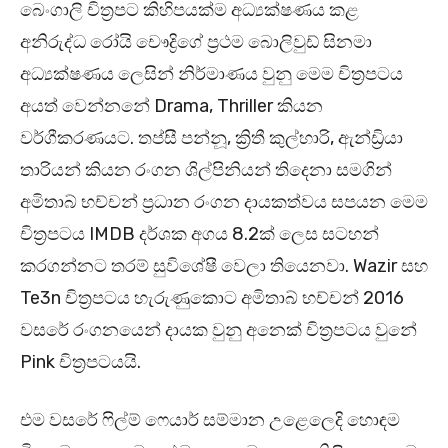
බෙංගාලි චිත්‍රපට කිහිපයක්ම අධ්‍යක්ෂණය කළ
අනිරුද්ධ රෝයි චෞද්‍රිගේ ප්‍රථම බොලිවුඩ් සිනමා
අධ්‍යක්ෂණය ලෙසින් නිර්මාණය වුනු මෙම චිත්‍රපටය
අයත් වෙන්නනේ Drama, Thriller කියන
වර්ගීකරණයට. තප්සී පන්නූ, ක්‍රිතී කුල්හාරි, ඇන්ඩ්‍රියා
තාරියන් කියන රංගන ශිල්පිනියන් තිදෙනා සමගින්
අමිතාබ් භච්චන් ප්‍රධාන රංගන දායකත්වය සපයන මෙම
චිත්‍රපටය IMDB දර්ශක අගය 8.2ක් ලෙස සටහන්
කරගන්නට තරම් සුවිශේෂී වෙලා තියෙනවා. Wazir සහ
Te3n චිත්‍රපටය හැරුණුකොට අමිතාබ් භච්චන් 2016
වසරේ රංගනයෙන් දායක වුනු අනෙක් චිත්‍රපටය වුනේ
Pink චිත්‍රපටයයි.
එම වසරේ ෆිල්ම් ෆෙයාර් සම්මාන උළෙලෙදි ‍හොඳම