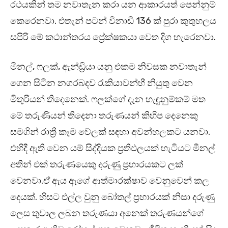
රථයකින් තම නවාතැන කරා යන ආකාරයත් පෙන්නුම්
කෙරෙනවා. එතැන් පටන් විනාඩි 136 ක් පුරා කුතුහලය
සපිරි මේ කථාන්තරය ප්‍රේක්ෂකයා වෙත දිග හැරෙනවා.
මීනල්, ෆලක්, ඇන්ඩ්‍රියා යනු එකම නිවසක නවාතැන්
ගෙන සිටින නගරබදව රැකියාවන්හී නියුතු වෙන
මිතුරියන් ‍තිදෙනෙක්. ෆලක්ගේ දැන හැඳුනුම්කම් මත
මේ තරුණියන් තිදෙනා තරුණයන් කිහිප දෙනෙකු
සමගින් රාත්‍රී කෑම වේලක් සඳහා අවන්හලකට යනවා.
එහිදී ඇති වෙන යම් සිද්දියක ප්‍රතිඵලයක් හැටියට මීනල්
අතින් එක් තරුණයෙකු දරුණු ප්‍රහාරයකට ලක්
වෙනවා.ඒ ඇය ඇගේ ආත්මාරක්ෂාව වෙනුවෙන් කල
දෙයක්. හිසට එල්ල වුනු බෝතල් ප්‍රහාරයක් නිසා දරුණු
ලෙස තුවාල ලබන තරුණයා අනෙක් තරුණයන්ගේ