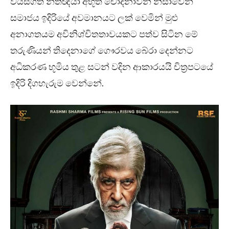
වයස්ගත නීතිඥයා අභූත චෝදනාවන් නිසාවෙන්
සමාජය ඉදිරියේ අවමානයට ලක් වෙමින් මුළු
අනාගතයම අවිනිශ්චිතතාවයකට පත්ව සිටින මේ
තරුණියන් තිදෙනාගේ ගෞරවය බේරා දෙන්නට
අධිකරණ භූමිය තුළ සටන් වදින ආකාරයයි චිත්‍රපටයේ
ඉදිරි දිගහැරුම වෙන්නේ.