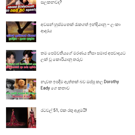
සලකනවද?
අවසන් හුස්මතෙක් රැකගත් ඉන්දියානු – ලංකා
ආදරය
තම පෙම්වතියගේ මරණය නිසා සමාජ අපවාදයට
ලක් වූ කොරියානු තරුව
නැවත ඉපදීම ඇත්තක් බව ඔප්පු කල Dorothy
Eady ගෙ කතාව
රටවල් 51, එක රතු ඇඳුමයි!