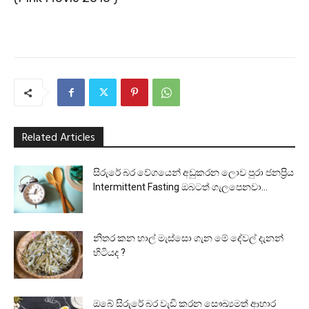
Related Articles
සිරුරේ බර වේගයෙන් අඩුකරන ලොව පුරා ජනප්‍රිය
Intermittent Fasting ඔබටත් ගැලපෙනවා...
නිතර කන හාල් මැස්සො ගැන මේ දේවල් දැනන්
හිටියද ?
ඔබේ සිරුරේ බර වැඩි කරන සෞඛ්‍යමත් ආහාර