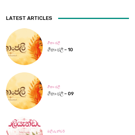
LATEST ARTICLES
ගීතාංජලී
ගීතාංජලී – 10
ගීතාංජලී
ගීතාංජලී – 09
ඔලියැන්ඩර්