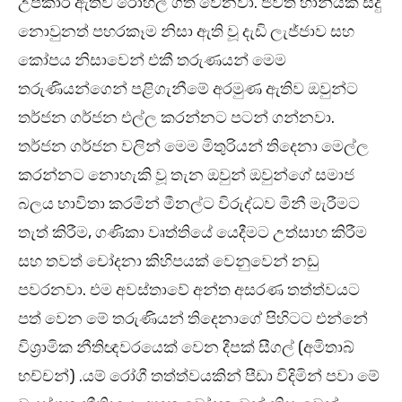
උපකාර ඇතිව රෝහල් ගත වෙනවා. ජීවිත හානියක් සිදු
නොවුනත් පහරකෑම නිසා ඇති වූ දැඩි ලැජ්ජාව සහ
‍කෝපය නිසාවෙන් එකී තරුණයන් මෙම
තරුණියන්ගෙන් පළිගැනීමේ අරමුණ ඇතිව ඔවුන්ට
තර්ජන ගර්ජන එල්ල කරන්නට පටන් ගන්නවා.
තර්ජන ගර්ජන වලින් මෙම මිතුරියන් තිදෙනා මෙල්ල
කරන්නට නොහැකි වූ තැන ඔවුන් ඔවුන්ගේ සමාජ
බලය භාවිතා කරමින් මීනල්ට විරුද්ධව මිනී මැරීමට
තැත් කිරීම, ගණිකා වෘත්තියේ යෙදීමට උත්සාහ කිරීම
සහ තවත් චෝදනා කිහිපයක් වෙනුවෙන් නඩු
පවරනවා. එම අවස්තාවේ අන්ත අසරණ තත්ත්වයට
පත් වෙන මේ තරුණියන් තිදෙනාගේ පිහිටට එන්නේ
විශ්‍රාමික නීතිඥවරයෙක් වෙන දීපක් සීගල් (අමිතාබ්
භච්චන්) .යම් රෝගී තත්ත්වයකින් පීඩා විදිමින් පවා මේ