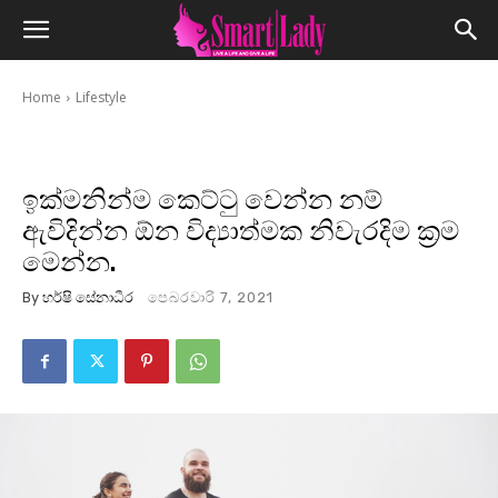
Home
Lifestyle
ඉක්මනින්ම කෙට්ටු වෙන්න නම්
ඇවිදින්න ඕන විද්‍යාත්මක නිවැරදිම ක්‍රම
මෙන්න.
By
හර්ෂි සේනාධීර
පෙබරවාරි 7, 2021