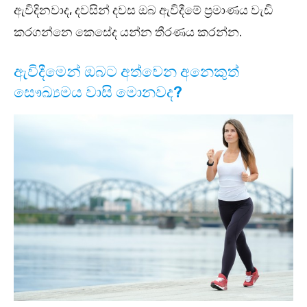
ඇවිදිනවාද, දවසින් දවස ඔබ ඇවිදීමේ ප්‍රමාණය වැඩි
කරගන්නෙ කෙසේද යන්න තීරණය කරන්න.
ඇවිදීමෙන් ඔබට අත්වෙන අනෙකුත්
සෞඛ්‍යමය වාසි මොනවද?