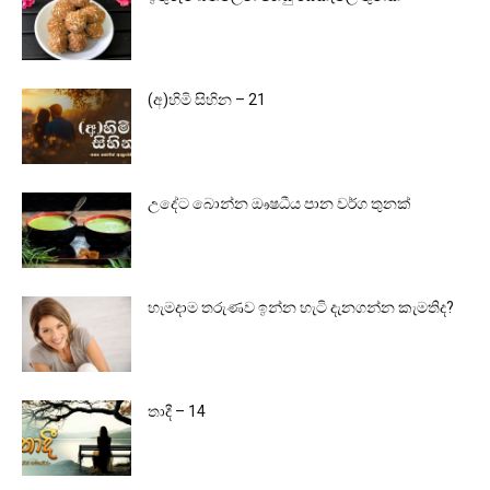
(අ)හිමි සිහින – 21
උදේට බොන්න ඖෂධීය පාන වර්ග තුනක්
හැමදාම තරුණව ඉන්න හැටි දැනගන්න කැමතිද?
තාදී – 14