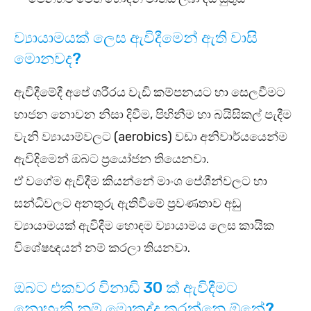
ව්‍යායාමයක් ලෙස ඇවිදීමෙන් ඇති වාසි
මොනවද?
ඇවිදීමේදී අපේ ශරීරය වැඩි කම්පනයට හා සෙලවීමට
භාජන නොවන නිසා දිවීම, පිහිනීම හා බයිසිකල් පැදීම
වැනි ව්‍යායාම්වලට (aerobics) වඩා අනිවාර්යයෙන්ම
ඇවිදිමෙන් ඔබට ප්‍රයෝජන තියෙනවා.
ඒ වගේම ඇවිදීම කියන්නේ මාංශ පේශීන්වලට හා
සන්ධිවලට අනතුරු ඇතිවීමේ ප්‍රවණතාව අඩු
ව්‍යායාමයක් ඇවිදීම හොඳම ව්‍යායාමය ලෙස කායික
විශේෂඥයන් නම් කරලා තියනවා.
ඔබට එකවර විනාඩි 30 ක් ඇවිදීමට
නොහැකි නම් මොකද්ද කරන්නෙ ඕනේ?