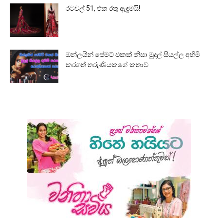
රටවල් 51, එක රතු ඇඳුමයි!
ඔන්ලයින් පේමට් එකක් නිසා මුදල් සියල්ල අහිමි
කරගත් තරුණියකගේ කතාව