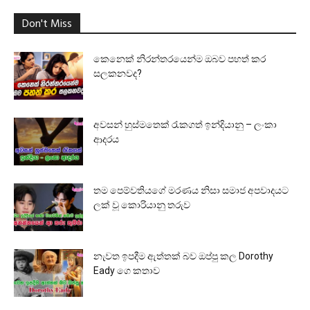
Don't Miss
කෙනෙක් නිරන්තරයෙන්ම ඔබව පහත් කර
සලකනවද?
අවසන් හුස්මතෙක් රැකගත් ඉන්දියානු – ලංකා
ආදරය
තම පෙම්වතියගේ මරණය නිසා සමාජ අපවාදයට
ලක් වූ කොරියානු තරුව
නැවත ඉපදීම ඇත්තක් බව ඔප්පු කල Dorothy
Eady ගෙ කතාව