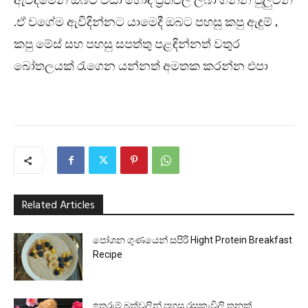
ඇවිදීමෙන් ඔබට වඩා හොඳ ප්‍රතිඵල ලබා ගන්න පුලුවන්
.ඒ වගේම ඇවිදින්නට යාමෙදී ඔබට පහසු කපු ඇඳුම් ,
කපු මේස් සහ පහසු සපත්තු පළඳින්නත් වතුර
බෝතලයක් රැගෙන යන්නත් අමතක කරන්න එපා
Related Articles
පෝශන ගුණයෙන් සපිරි Hight Protein Breakfast
Recipe
ඉතුරුම් බත්වලින් පහසු රසකැවිලි තුනක්