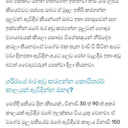
ජිම් එකකට යන්න හිතාගෙන ඉන්නවා නම් ,මේ ලිපිය
කියෙව්වට පස්සෙ ඔබට ඒ මුදල ඉතිරි කරගන්න
පුලුවන්. ඇවිදීම කියන්නේ ඔබට ඉතා පහසුවෙන් සහ
ඉක්මනින් ඔබේ බර අඩු කරගන්න පුලුවන් හොඳම
ව්‍යායාමයක් කියලා සෞඛ්‍ය විශේෂඥයන් නිර්දේශ
කරලා තියනවා.ඒ වගේම එක තැන වාඩි වී සිටින අයට
වඩා දිනපතා ඇවිදින අයට ලෙඩ රෝග වැළදීම ඉතා අඩු
බවත් වෛද්‍යවරුන් පෙන්වා දීලා තියනවා.
ශරීරයේ බර අඩු කරගන්න කොයිතරම්
කාලයක් ඇවිදින්න ඕනද?
මෙහිදී සතියට දින කීපයක් , විනාඩි 30 ත් 90 ත් අතර
කාලයක් ඇවිදීම ඔබේ ඉලක්කය විය යුතු වෙනවා. ඒ
වගේම මුලු සතියේම ඔබේ ඇවිදීමේ කාලය විනාඩි 150