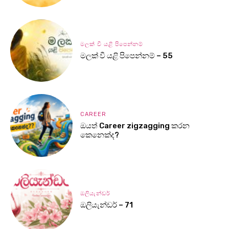
මලක් වී යළි පිපෙන්නම්
මලක් වී යළි පිපෙන්නම් – 55
CAREER
ඔයත් Career zigzagging කරන
කෙනෙක්ද?
ඔලියැන්ඩර්
ඔලියැන්ඩර් – 71