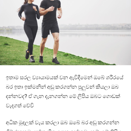
ඉතාම සරල ව්‍යායාමයක් වන ඇවිදීමෙන් ඔබේ ශරීරයේ
බර ඉතා ඉක්මනින් අඩු කරගන්න පුලුවන් කියලා ඔබ
දන්නවද? ඒ ගැන දැනගන්න මේ ලිපිය ඔබට ගොඩක්
වැදගත් වේවි
අධික මුදලක් වැය කරලා ඔබ ඔබේ බර අඩු කරගන්න