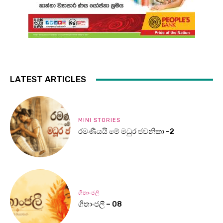
LATEST ARTICLES
MINI STORIES
රමණීයයි මේ මධුර ජවනිකා -2
ගීතාංජලී
ගීතාංජලී – 08