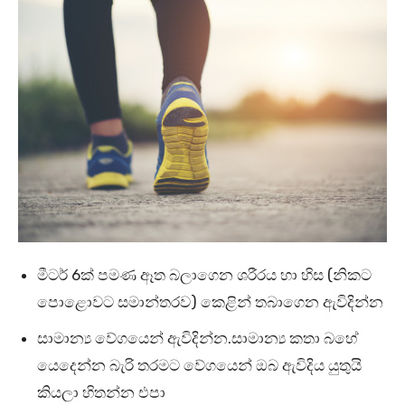
මීටර් 6ක් පමණ ඈත බලාගෙන ශරීරය හා හිස (නිකට
පොළොවට සමාන්තරව) කෙළින් තබාගෙන ඇවිදින්න
සාමාන්‍ය වේගයෙන් ඇවිදින්න.සාමාන්‍ය කතා බහේ
යෙදෙන්න බැරි තරමට වේගයෙන් ඔබ ඇවිදිය යුතුයි
කියලා හිතන්න එපා