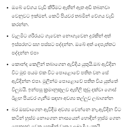
ඔබේ වේගය වැඩි කිරීමට ඈතින් ඈත අඩි තබනවා
වෙනුවට ඉක්මන්, කෙටි පියවර තබමින් වේගය වැඩි
කරන්න.
වැලමිට ශරීරයට ගෑවෙන නොගෑවෙන දුරකින් අත්
ඉස්සරහට සහ පස්සට පද්දන්න. ඔබේ අත් දෙපැත්තට
පද්දන්න එපා
කොන්ද කෙලින් තබාගෙන ඇවිදිය යුතුයි.ඔබ ඇවිදින
විට මුළු පයම එක විට පොළොවේ පතිත වන සේ
ඇවිදින්න එපා. මුලින්ම පොළොවේ පතිත විය යුත්තේ
විලුඹයි. ඉන්පසු ක්‍රමානුකූලව ඇඟිලි තුඩු දක්වා ගොස්
ඊළඟ පියවර ගැනීම සඳහා අවශ්‍ය තල්ලුව ලබාගන්න
බර ඔසවාගෙන ඇවිදීම අවශ්‍ය වෙන්නෙ නෑ.ඇවිදින විට
කටින් හුස්ම නොගෙන නාසයෙන් හොඳින් හුස්ම ගෙන
පෙනහළු වෙත හොඳින් වාතය ලබා දිය යුතුයි