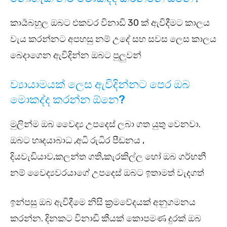
කාර්‍යබහුල ඔබට එකවර විනාඩි 30 ක් ඇවිදීමට කාලය
වැය කරන්නට අපහසු නම් උදේ සහ සවස ලෙස කාලය
බෙදාගෙන ඇවිදින්න ඔබට පුලුවන්
ව්‍යායාමයක් ලෙස ඇවිදින්නට පෙර ඔබ
මොකද්ද කරන්න ඕනෙ?
මුලින්ම ඔබ වෛද්‍ය උපදෙස් ලබා ගත යුතු වෙනවා.
ඔබට හෘදයාබාධ ,අධි රුධිර පීඩනය ,
දියවැඩියාව,කලන්ත ගති,කැරකිල්ල හෝ ඔබ ගර්භනී
නම් වෛද්‍යවරයාගේ උපදෙස් ඔබට ඉතාමත් වැදගත්
ඉන්පසු ඔබ ඇවිදීමෙ නිසි ක්‍රමවේදයක් අනුගමනය
කරන්න. දිනකට විනාඩි කීයක් කොපමණ දුරක් ඔබ