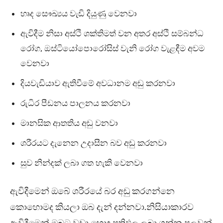
හෘද සෞඛ්‍යය වැඩි දියුණු වෙනවා
ඇවිදීම නිසා අස්ථි ශක්තිමත් වන අතර අස්ථි සම්බන්ධ
රෝග, ඔස්ටියෝපොරෝසිස් වැනි රෝග වැළඳීම අවම
වෙනවා
දියවැඩියාව ඇතිවීමේ අවධානම අඩු කරනවා
රුධිර පීඩනය පාලනය කරනවා
මානසික ආතතිය අඩු වනවා
ශරීරයට දැනෙන උදාසීන බව අඩු කරනවා
සුව නින්දක් ලබා ගත හැකි වෙනවා
ඇවිදීමෙන් ඔබේ ශරීරයේ බර අඩු කරගන්නෙ
කොහොමද කියලා ඔබ දැන් දන්නවා.නිසියාකාරව