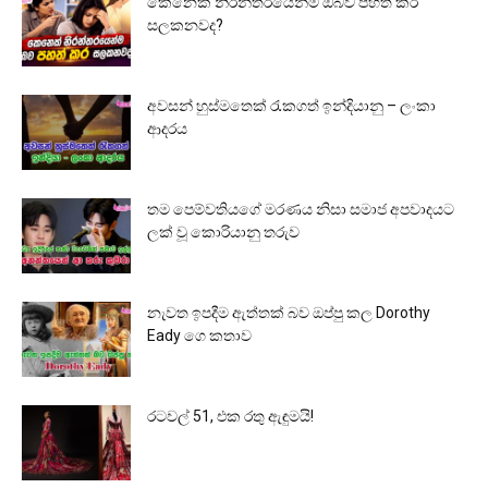
කෙනෙක් නිරන්තරයෙන්ම ඔබව පහත් කර
සලකනවද?
අවසන් හුස්මතෙක් රැකගත් ඉන්දියානු – ලංකා
ආදරය
තම පෙම්වතියගේ මරණය නිසා සමාජ අපවාදයට
ලක් වූ කොරියානු තරුව
නැවත ඉපදීම ඇත්තක් බව ඔප්පු කල Dorothy
Eady ගෙ කතාව
රටවල් 51, එක රතු ඇඳුමයි!