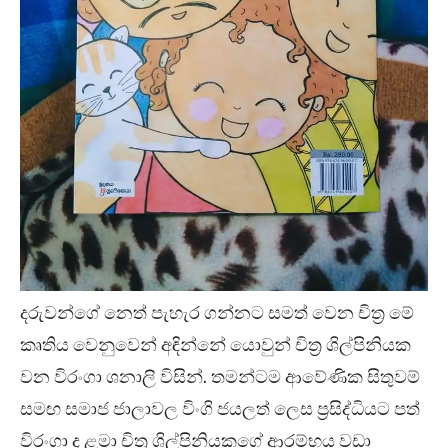
දරුවන්ගේ නෙත් පැහැර ගන්නට සමත් වෙන චිත්‍ර මේ
කෘතිය වෙනුවෙන් අඳින්නේ යොවුන් චිත්‍ර ශිල්පිනියක
වන විරංගා ශනාලි විසින්. තමන්ටම ආවේණික සිතුවම්
සමඟ සමාජ ජාලාවල විංගි ජයලත් ලෙස ප්‍රසිද්ධියට පත්
විරංගා ද ළමා චිත්‍ර ශිල්පිනියකගේ ආරම්භය වඩා