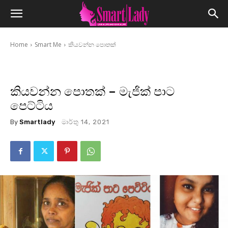
Home
Smart Me
කියවන්න පොතක්
කියවන්න පොතක් – මැජික් පාට
පෙට්ටිය
By
Smartlady
මාර්තු 14, 2021