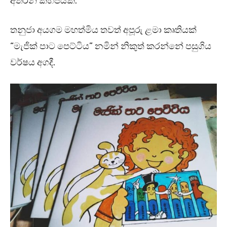
අතරින් කිහිපයක්.
තනුජා අයගම මහත්මිය තවත් අපූරු ළමා කෘතියක්
“මැජික් පාට පෙට්ටිය” නමින් නිකුත් කරන්නේ පසුගිය
වර්ෂය අගදී.