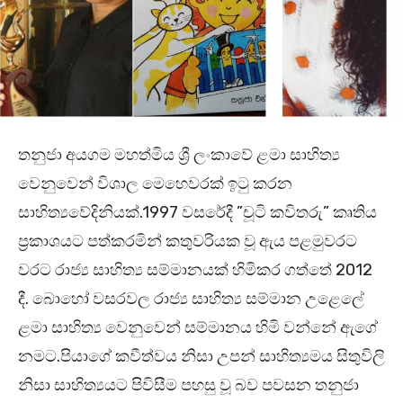
තනුජා අයගම මහත්මිය ශ්‍රී ලංකාවේ ළමා සාහිත්‍ය
වෙනුවෙන් විශාල මෙහෙවරක් ඉටු කරන
සාහිත්‍යවේදිනියක්.1997 වසරේදී ”චූටි කවිතරු” කෘතිය
ප්‍රකාශයට පත්කරමින් කතුවරියක වූ ඇය පළමුවරට
වරට රාජ්‍ය සාහිත්‍ය සම්මානයක් හිමිකර ගත්තේ 2012
දී. බොහෝ වසරවල රාජ්‍ය සාහිත්‍ය සම්මාන උළෙලේ
ළමා සාහිත්‍ය වෙනුවෙන් සම්මානය හිමි වන්නේ ඇගේ
නමට.පියාගේ කවීත්වය නිසා උපන් සාහිත්‍යමය සිතුවිලි
නිසා සාහිත්‍යයට පිවිසීම පහසු වූ බව පවසන තනුජා