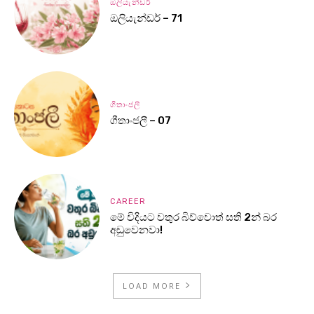
ඔලියැන්ඩර්
ඔලියැන්ඩර් – 71
ගීතාංජලී
ගීතාංජලී – 07
CAREER
මේ විදියට වතුර බිව්වොත් සති 2න් බර
අඩුවෙනවා!
LOAD MORE