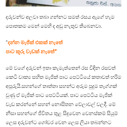
දරුවන්ව අලවා තබා ගන්නට සමත් රසය ඇගේ හැම
පොතකම මෙන් මෙහි ද අඩු නැතුව තිබෙනවා.
“
දන්න මැජික් එකක් නැතේ
පාට කූරු වැඩක් නැතේ”
මේ වගේ දරුවන් ඉතා කැමැත්තෙන් රස විඳින රසවත්
කෙටි වාක්‍ය සහිත මැජික් පාට පෙට්ටියේ කතාවත් හරිම
අපූරුයි.සහන්ගේ තාත්තා සහන්ට අරුම පුදුම තෑග්ගක්
වුණු ඒ මැජික් පාට පෙට්ටියක්. පාට පෙට්ටිය මැජික්
වැඩ කරන්නේ සහන් නොසිතන වේලාවල් වලදී. මේ
නිසා සහන්ගේ ජීවිතය තුළ සිදුවෙන වෙනස්කම් සියුම්
ලෙස දරුවන්ට ගෝචර වෙන ලෙස ලියා තබන්නට