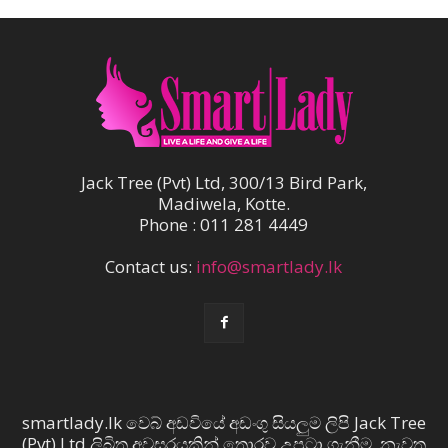
Jack Tree (Pvt) Ltd, 300/13 Bird Park,
Madiwela, Kotte.
Phone : 011 281 4449
Contact us:
info@smartlady.lk
smartlady.lk වෙබ් අඩවියේ අඩංගු සියලුම ලිපි Jack Tree
(Pvt) Ltd ලිඛිත අවසරයකින් තොරව උපුටා ගැනීම, නැවත