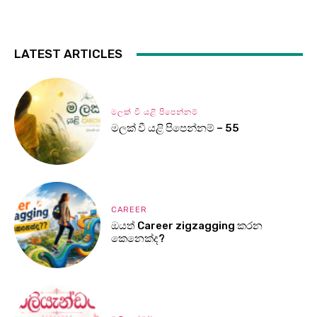
LATEST ARTICLES
මලක් වී යළි පිපෙන්නම්
මලක් වී යළි පිපෙන්නම් – 55
CAREER
ඔයත් Career zigzagging කරන
කෙනෙක්ද?