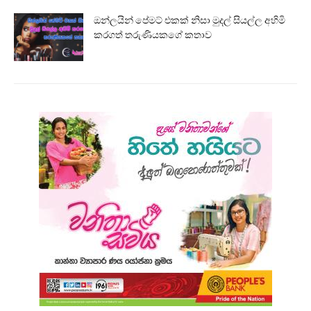
ඔන්ලයින් පේමට් එකක් නිසා මුදල් සියල්ල අහිමි
කරගත් තරුණියකගේ කතාව