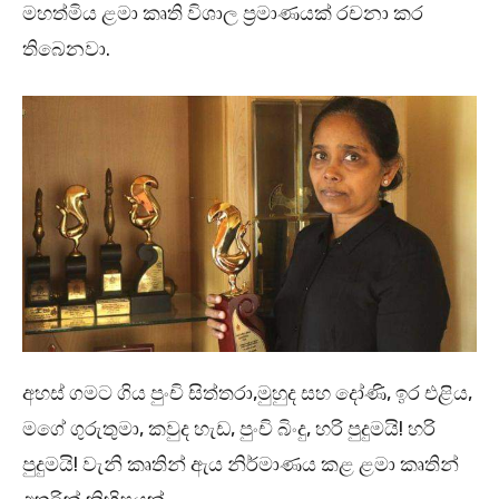
මහත්මිය ළමා කෘති විශාල ප්‍රමාණයක් රචනා කර
තිබෙනවා.
අහස් ගමට ගිය පුංචි සිත්තරා,මුහුද සහ දෝණි, ඉර එළිය,
මගේ ගුරුතුමා, කවුද හැඩ, පුංචි බිංදු, හරි පුදුමයි! හරි
පුදුමයි! වැනි කෘතින් ඇය නිර්මාණය කළ ළමා කෘතින්