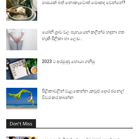
මාසයක් බත් නොකෑවොත් මොකද වෙන්නේ?
යෝනි ශ්‍රාව වල පැහැයෙන් කලින්ම හදුනා ගත
හැකි පිලිකා හා ලෙඩ...
2023 ට අරමුණු හොයා ගනිමු
පිළිකාවලින් වැළකෙන්න ,කවුළු දොර ජනෙල්
විවර කර තබන්න
Don't Miss