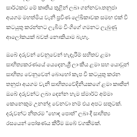
සාර්ථකව මේ කෘතිය තුළින් ලබා ගන්නවා.තනුජා
අයගම මහත්මිය වැනි ප්‍රවීණ ලේඛිකාවක සමඟ එක් වී
කටයුතු කරන්නට ලැබීම විංගිගේ ගමනට ලැබුණු
ආලෝකයක් බවත් නොකියාම බැහැ.
ඔබේ දරුවන් වෙනුවෙන් හැදෑරීම් සහිතව ළමා
සාහිත්‍යකරණයේ යෙදෙන,ශ්‍රී ලාංකීය ළමා සහ යොවුන්
සාහිත්‍ය වෙනුවෙන් බොහෝ කැප වී කටයුතු කරන
තනුජා අයගම වැනි සාහිත්‍යවේදිනියකගේ ළමා කෘතීන්
ඔබේ දරුවන්ට ලබා දෙන්න හැම ස්මාර්ට් අම්මා
කෙනෙකුම උනන්දු වෙනවා නම් එය අපට සතුටක්.
දරුවන්ට නිතරම “හොඳ පොත්” ලබා දී සාහිත්‍ය
රසයෙන් පෝෂණය කිරීම ඔබේ වගකීමක්.