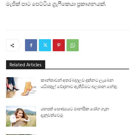
මැජික් පාට පෙට්ටිය ග්‍රැෆිකෙයා ප්‍රකාශනයක්.
Related Articles
කාන්තාවන් අතර බහුලව දක්නට ලැබෙන
යටිපතුල් වේදනාව ඇතිවීමට බලපාන හේතු.
යහපත් සෞඛ්‍යයට මානසික රෝග ගැන
දැනුවත්වෙමු