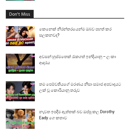
Don't Miss
කෙනෙක් නිරන්තරයෙන්ම ඔබව පහත් කර
සලකනවද?
අවසන් හුස්මතෙක් රැකගත් ඉන්දියානු – ලංකා
ආදරය
තම පෙම්වතියගේ මරණය නිසා සමාජ අපවාදයට
ලක් වූ කොරියානු තරුව
නැවත ඉපදීම ඇත්තක් බව ඔප්පු කල Dorothy
Eady ගෙ කතාව