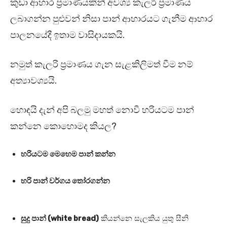
කුඩා ආහාර ප්‍රමාණයකින් අවශ්‍ය කැලරි ප්‍රමාණය
ලබාගන්න පුළුවන් නිසා පාන් ආහාරයට ගැනීම ආහාර
පාලනයේදී ඉතාම වාසිදායකයි.
නමුත් කැලරි ප්‍රමාණය ගැන සැළකිලිමත් වීම නම්
අත්‍යාවශ්‍යයි.
හොඳයි දැන් අපි බලමු මහත් නොවී හරියටම පාන්
කන්නෙ කොහොමද කියල?
හරියටම මෙහෙම පාන් කන්න
හරි පාන් වර්ගය තෝරගන්න
සුදු පාන් (white bread)
කියන්නෙ සැලකිය යුතු සීනි