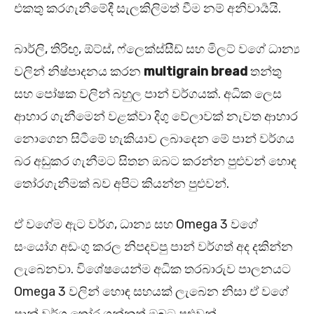
එකතු කරගැනීමේදී සැලකිලිමත් වීම නම් අනිවාර්‍යයි.
බාර්ලි, තිරිඟු, ඕට්ස්, ෆ්ලෙක්ස්සීඩ් සහ මිලට් වගේ ධාන්‍ය
වලින් නිෂ්පාදනය කරන
multigrain bread
තන්තු
සහ පෝෂක වලින් බහුල පාන් වර්ගයක්. අධික ලෙස
ආහාර ගැනීමෙන් වළක්වා දිගු වේලාවක් නැවත ආහාර
නොගෙන සිටීමේ හැකියාව ලබාදෙන මේ පාන් වර්ගය
බර අඩුකර ගැනීමට සිතන ඔබට කරන්න පුළුවන් හොඳ
තෝරගැනීමක් බව අපිට කියන්න පුළුවන්.
ඒ වගේම ඇට වර්ග, ධාන්‍ය සහ Omega 3 වගේ
සං‍යෝග අඩංගු කරල නිපදවපු පාන් වර්ගත් අද දකින්න
ලැබෙනවා. විශේෂයෙන්ම අධික තරබාරුව පාලනයට
Omega 3 වලින් හොඳ සහයක් ලැබෙන නිසා ඒ වගේ