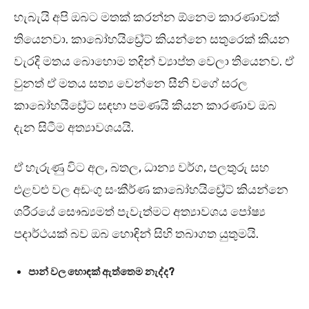
හැබැයි අපි ඔබට මතක් කරන්න ඕනෙම කාරණාවක්
තියෙනවා. කාබෝහයිඩ්‍රේට් කියන්නෙ සතුරෙක් කියන
වැරදි මතය බොහොම තදින් ව්‍යාප්ත වෙලා තියෙනව. ඒ
වුනත් ඒ මතය සත්‍ය වෙන්නෙ සීනි වගේ සරල
කාබෝහයිඩ්‍රේට සඳහා පමණයි කියන කාරණාව ඔබ
දැන සිටීම අත්‍යාවශයයි.
ඒ හැරුණු විට අල, බතල, ධාන්‍ය වර්ග, පලතුරු සහ
එළවළු වල අඩංගු සංකීර්ණ කාබෝහයිඩ්‍රේට් කියන්නෙ
ශරීරයේ සෞඛ්‍යමත් පැවැත්මට අත්‍යාවශය පෝෂ්‍ය
පදාර්ථයක් බව ඔබ හොඳින් සිහි තබාගත යුතුමයි.
පාන් වල හොඳක් ඇත්තෙම නැද්ද?