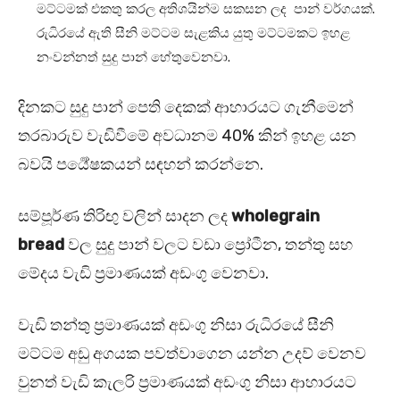
මට්ටමක් එකතු කරල අතිශයින්ම සකසන ලද පාන් වර්ගයක්.
රුධිරයේ ඇති සීනි මට්ටම සැළකිය යුතු මට්ටමකට ඉහළ
නංවන්නත් සුදු පාන් හේතුවෙනවා.
දිනකට සුදු පාන් පෙති දෙකක් ආහාරයට ගැනීමෙන්
තරබාරුව වැඩිවීමේ අවධානම 40% කින් ඉහළ යන
බවයි පර්‍යේෂකයන් සඳහන් කරන්නෙ.
සම්පූර්ණ තිරිඟු වලින් සාදන ලද
wholegrain
bread
වල සුදු පාන් වලට වඩා ප්‍රෝටීන, තන්තු සහ
මේදය වැඩි ප්‍රමාණයක් අඩංගු වෙනවා.
වැඩි තන්තු ප්‍රමාණයක් අඩංගු නිසා රුධිරයේ සීනි
මට්ටම අඩු අගයක පවත්වාගෙන යන්න උදව් වෙනව
වුනත් වැඩි කැලරි ප්‍රමාණයක් අඩංගු නිසා ආහාරයට