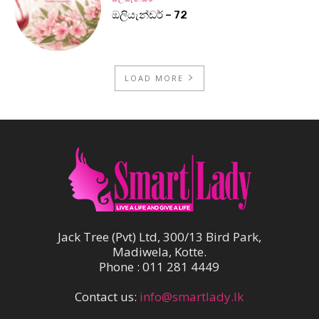
ඔලියැන්ඩර් – 72
LOAD MORE
Jack Tree (Pvt) Ltd, 300/13 Bird Park,
Madiwela, Kotte.
Phone : 011 281 4449
Contact us:
info@smartlady.lk