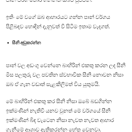
පාන් වර්ග තෝර ගන්නත් ඔබට පුළුවන්.
ඉතිං මේ වගේ ඔබ ආහාරයට ගන්න පාන් වර්ගය
පිළිබඳව හොඳින් දැනුවත් වී සිටීම ඉතාම වැදගත්.
සීනි අඩුකරන්න
පාන් වල අඩංගු වෙන්නෙ බාහිරින් එකතු කරන ලද සීනි
මිස පලතුරු වල පවතින ස්වභාවික සීනි නොවන නිසා
ඔබ ඒ ගැන වඩාත් සැළකිලිමත් විය යුතුමයි.
මේ බාහිරින් එකතු කර සීනි නිසා ඔබේ බඩගින්න
ඉක්මණින් නැතිවී යනව වුනත් මේ වර්ගයේ සීනි
ඉක්මණින් බිඳ වැටෙන නිසා නැවත නැවත ආහාර
ගැනීමේ ආශාව ඇතිකරන්න හේතු වෙනවා.