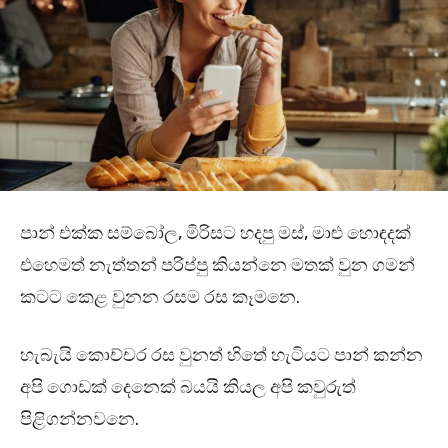
පාන් එක්ක සම්බෝල, මිරිසට හදපු මස්, මාළු හොඳදක්
එහෙමත් නැත්තන් පරිප්පු කියන්නෙ මතක් වුන ගමන්
කටට කෙළ වුනන රසම රස කෑමනෙ.
හැබැයි කොච්චර රස වුනත් හිතේ හැටියට පාන් කන්න
අපි ගොඩක් දෙනෙක් බයයි කියල අපි කවුරුත්
පිළිගන්නවනෙ.