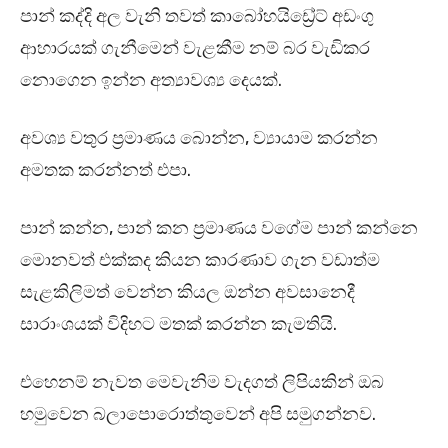
පාන් කද්දි අල වැනි තවත් කාබෝහයිඩ්‍රේට් අඩංගු
ආහාරයක් ගැනීමෙන් වැළකීම නම් බර වැඩිකර
නොගෙන ඉන්න අත්‍යාවශ්‍ය දෙයක්.
අවශ්‍ය වතුර ප්‍රමාණය බොන්න, ව්‍යායාම කරන්න
අමතක කරන්නත් එපා.
පාන් කන්න, පාන් කන ප්‍රමාණය වගේම පාන් කන්නෙ
මොනවත් එක්කද කියන කාරණාව ගැන වඩාත්ම
සැළකිලිමත් වෙන්න කියල ඔන්න අවසානෙදී
සාරාංශයක් විදිහට මතක් කරන්න කැමතියි.
එහෙනම් නැවත මෙවැනිම වැදගත් ලිපියකින් ඔබ
හමුවෙන බලාපොරොත්තුවෙන් අපි සමුගන්නව.