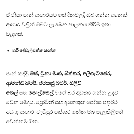
ඒ නිසා පාන් ආහාරයට ගත් දිනවලදී ඔබ ගන්න අනෙක්
ආහාර වලින් ඔබට ලැබෙන පාලනය කිරීම ඉතා
වැදගත්.
හරි දේවල් එක්ක කන්න
පාන් කද්දි,
මස්, ටූනා මාළු, බිත්තර, අලිගැටපේර,
ආමන්ඩ් බටර්, රටකජු බටර්, ඔලිව්
තෙල්
සහ
පොල්තෙල්
වගේ බර අඩුකර ගන්න උදව්
වෙන මේදය, ප්‍රෝටීන් සහ අනෙකුත් පෝෂ්‍ය පදාර්ථ
අඩංගු ආහාර වැඩිපුර එක්කර ගන්න ඔබ සැලකිලිමත්
වෙන්නම ඕන.