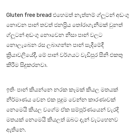
Gluten free bread එහෙමත් නැත්නම් ග්ලූටන් අඩංගු
නොවන පාන් තවත් ජනප්‍රිය තෝරාගැනීමක් වුනත්
ග්ලූටන් අඩංගු නොවෙන නිසා පාන් වලට
නොලැබෙන රස ලබාගන්න පාන් සෑදීමේදී
ක්‍රියාවලියේදී, මේ පාන් වර්ගයට වැඩිපුර සීනි එකතු
කිරීම සිදුකරනවා.
ඉතිං පාන් කියන්නෙ නරක කෑමක් කියල මතයක්
නිර්මාණය වෙන එක පුදුම වෙන්න කාරණාවක්
නෙමෙයි කියල වගේම ඒක සම්පූර්ණයෙන් වැරදි
මතයක් නෙමෙයි කියලත් ඔබට දැන් වැටහෙනව
ඇතිනෙ.