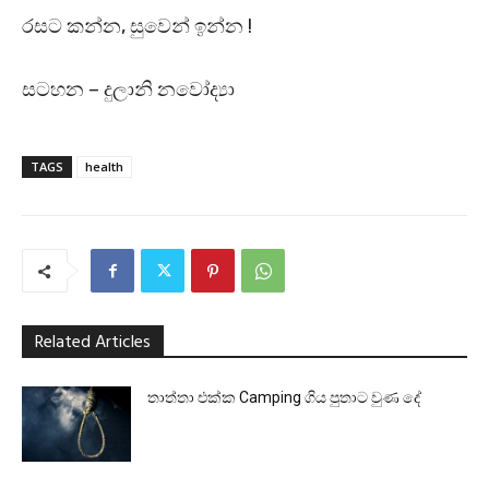
රසට කන්න, සුවෙන් ඉන්න !
සටහන – දුලානි නවෝද්‍යා
TAGS
health
Related Articles
තාත්තා එක්ක Camping ගිය පුතාට වුණ දේ