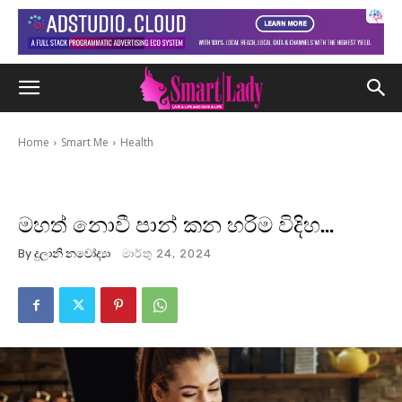
Home
Smart Me
Health
මහත් නොවී පාන් කන හරිම විදිහ…
By
දුලානි නවෝද්‍යා
මාර්තු 24, 2024