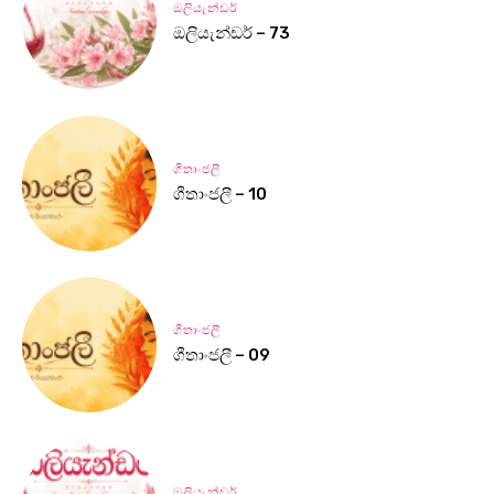
ඔලියැන්ඩර්
ඔලියැන්ඩර් – 73
ගීතාංජලී
ගීතාංජලී – 10
ගීතාංජලී
ගීතාංජලී – 09
ඔලියැන්ඩර්