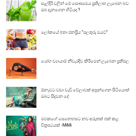
සැල්දිරි වලින් මේ සෞඛ්‍යමය ප්‍රතිලාභ ලැබෙන බව
ඔබ දැනගෙන හිටියද ?
ලෝකයේ ඉතා ජනප්‍රිය ”පලතුරු ඩයට්”
යෝග ව්‍යායාම් නිවැරදිව කිරීමෙන් ලැබෙන ප්‍රතිඵල
ඕනෑවට වඩා වැඩි වේලාවක් අසුන්ගෙන සිටියොත්
ඔබට සිදුවන දේ
මවකගේ සෙනෙහසට නව අරුතක් එක් කළ
චිත්‍රපටයක් -MiMi