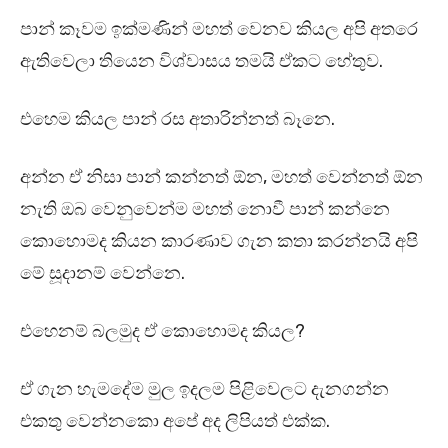
පාන් කෑවම ඉක්මණින් මහත් වෙනව කියල අපි අතරෙ
ඇතිවෙලා තියෙන විශ්වාසය තමයි ඒකට හේතුව.
එහෙම කියල පාන් රස අතාරින්නත් බෑනෙ.
අන්න ඒ නිසා පාන් කන්නත් ඕන, මහත් වෙන්නත් ඕන
නැති ඔබ වෙනුවෙන්ම මහත් නොවී පාන් කන්නෙ
කොහොමද කියන කාරණාව ගැන කතා කරන්නයි අපි
මේ සූදානම් වෙන්නෙ.
එහෙනම් බලමුද ඒ කොහොමද කියල?
ඒ ගැන හැමදේම මුල ඉදලම පිළිවෙලට දැනගන්න
එකතු වෙන්නකො අපේ අද ලිපියත් එක්ක.