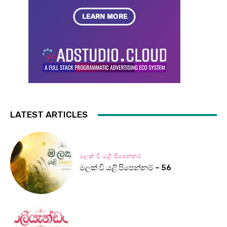
LATEST ARTICLES
මලක් වී යළි පිපෙන්නම්
මලක් වී යළි පිපෙන්නම් – 56