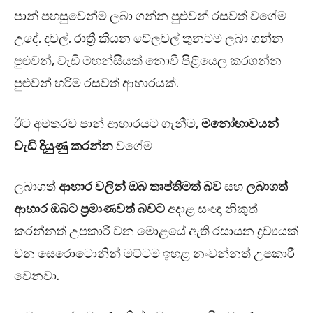
පාන් පහසුවෙන්ම ලබා ගන්න පුළුවන් රසවත් වගේම
උදේ, දවල්, රාත්‍රී කියන වේලවල් තුනටම ලබා ගන්න
පුළුවන්, වැඩි මහන්සියක් නොවී පිළියෙල කරගන්න
පුළුවන් හරිම රසවත් ආහාරයක්.
ඊට අමතරව පාන් ආහාරයට ගැනීම,
මනෝභාවයන්
වැඩි දියුණු කරන්න
වගේම
ලබාගත්
ආහාර වලින් ඔබ තෘප්තිමත් බව
සහ
ලබාගත්
ආහාර ඔබට ප්‍රමාණවත් බවට
අදාළ සංඥා නිකුත්
කරන්නත් උපකාරී වන මොළයේ ඇති රසායන ද්‍රව්‍යයක්
වන සෙරොටොනින් මට්ටම ඉහළ නංවන්නත් උපකාරී
වෙනවා.