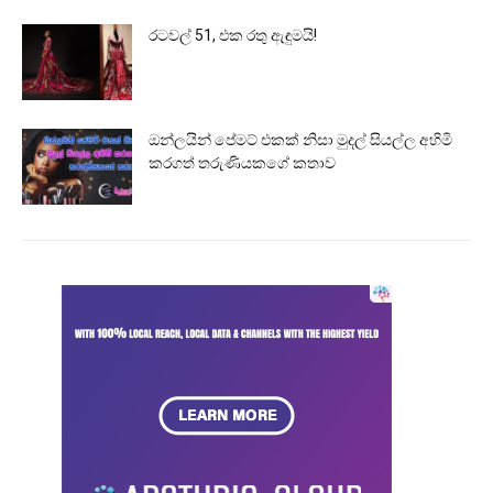
රටවල් 51, එක රතු ඇඳුමයි!
ඔන්ලයින් පේමට් එකක් නිසා මුදල් සියල්ල අහිමි
කරගත් තරුණියකගේ කතාව