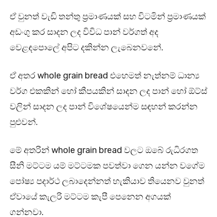
ඒ වුනත් වැඩි තන්තු ප්‍රමාණයක් සහ විටමින් ප්‍රමාණයක්
අඩංගු කර සාදන ලද විවිධ පාන් වර්ගත් අද
වෙළඳපොලේ අපිට දකින්න ලැබෙනවනේ.
ඒ අතර whole grain bread එහෙමත් නැත්නම් ධාන්‍ය
වර්ග එකකින් හෝ කීපයකින් සාදන ලද පාන් හෝ ඕට්ස්
වලින් සාදන ලද පාන් විශේෂයෙන්ම සඳහන් කරන්න
පුළුවන්.
මේ අතරින් whole grain bread වලට ඔබේ රුධිරගත
සීනි මට්ටම යම් මට්ටමක පවත්වා ගෙන යන්න වගේම
පෝෂ්‍ය පදාර්ථ ලබාදෙන්නත් හැකියාව තියෙනව වුනත්
ඒවායේ කැලරි මට්ටම කැපී පෙනෙන අගයක්
ගන්නවා.