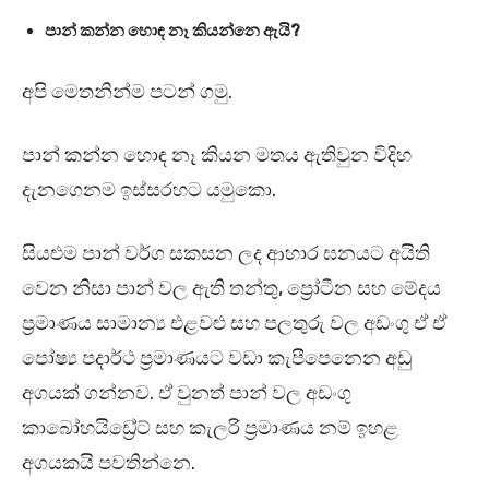
පාන් කන්න හොඳ නෑ කියන්නෙ ඇයි?
අපි මෙතනින්ම පටන් ගමු.
පාන් කන්න හොඳ නෑ කියන මතය ඇතිවුන විදිහ
දැනගෙනම ඉස්සරහට යමුකො.
සියළුම පාන් වර්ග සකසන ලද ආහාර ඝනයට අයිති
වෙන නිසා පාන් වල ඇති තන්තු, ප්‍රෝටීන සහ මේදය
ප්‍රමාණය සාමාන්‍ය එළවළු සහ පලතුරු වල අඩංගු ඒ ඒ
පෝෂ්‍ය පදාර්ථ ප්‍රමාණයට වඩා කැපීපෙනෙන අඩු
අගයක් ගන්නව. ඒ වුනත් පාන් වල අඩංගු
කාබෝහයිඩ්‍රේට් සහ කැලරි ප්‍රමාණය නම් ඉහළ
අගයකයි පවතින්නෙ.