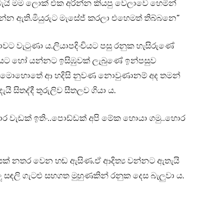
බැයි මම ලොක් එක අරින්න කියපු වෙලාවෙ හෙමින්
්න ඇති.මියුරුට මැසේජ් කරලා එහෙමත් තිබ්බනෙ”
ාවට වැටුණා ය.ලියාපදිංචියට පසු රනුක හැසිරුණේ
යට හෝ යන්නට ඉසිඹුවක් ලැබුණේ ඉන්පසුව
 ඒ මොහොතේ ආ හදිසි නුවණ නොවුණානම් අද තමන්
සිතද්දී තුරුලිව සීතලව ගියා ය.
ර වැඩක් ඉතිං..පොඩ්ඩක් අපි මේක හොයා ගමු..හොර
හනයක් නතර වෙන හඬ ඇසිණ.ඒ ආදිත්‍ය වන්නට ඇතැයි
ැලූ සඳලි ගැටළු සහගත මුහුණකින් රනුක දෙස බැලුවා ය.