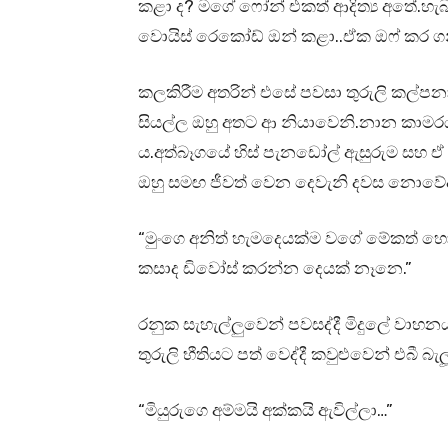
කළා ද? මගේ ෆෝන් එකත් ආදිත්‍ය අතේ.හැ
වොයිස් රෙකෝඩ් ඔන් කළා..ඒක ඔෆ් කර ගන
කලකිරීම අතරින් එසේ පවසා තුරුලි කල්පන
සියල්ල ඔහු අතට ආ නියාවෙනි.නාන කාමර
ය.අත්බෑගයේ හිස් පැනඩෝල් ඇසුරුම සහ
ඔහු සමඟ ජීවත් වෙන දෙවැනි දවස නොවේදැයි 
“මුංගෙ අනිත් හැමදෙයක්ම වගේ මේකත් හො
කසාද ඩිවෝස් කරන්න දෙයක් නෑනෙ.”
රනුක සැහැල්ලුවෙන් පවසද්දී මිදුලේ වා
තුරුලි භීතියට පත් වෙද්දී කවුළුවෙන් එබී බ
“මියුරුගෙ අම්මයි අක්කයි ඇවිල්ලා…”