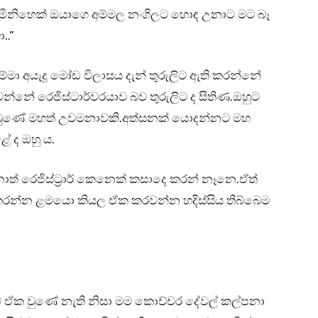
ිනිහෙක් ඔයාගෙ අම්මල නංගිලට හොඳ උනාට මට බෑ
..”
අම්මා අයැදූ මෝඩ විලාසය දැන් තුරුලිට ඇති කරන්නේ
්නේ රෙජිස්ටාර්වරයාව බව තුරුලිට ද සිතිණ.ඔහුට
 තිබුණේ මහත් උවමනාවකි.අත්සනක් යොදන්නට මහ
ේ ද ඔහු ය.
 රෙජිස්ට්‍රාර් කෙනෙක් කසාදෙ කරන් නෑනෙ.ඒත්
 කරන්න ළමයො කියල ඒක කරවන්න හදිස්සිය තිබ්බෙම
තුවට ඒක වුණේ නැති නිසා මම කොච්චර දේවල් කල්පනා