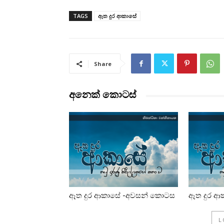
TAGS
ඈත දුර ආකාසේ
Share
අනෙක් කොටස්
ඈත දුර ආකාසේ -අවසන් කොටස
ඈත දුර ආ
L