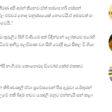
රණ අපි අරන් තියනව.ඒත් පස්සෙ හරි ගස්සන්
්ල එච්චර හොඳ මනුස්සයෙක් නෙවෙයි.ඒ අම්මවත් මං
වෙයි..”
 තුරුලිට සිහි විණි.මේ අත් විඳින්නේ ලෝකයම එරෙහි
 අනිටු පලවිපාක වග සිහි වෙද්දී ඇය සීතල වී ගියා
න්සි නංගි.මම කොහොමද ඩිවෝස් කේස් එකකට
තිබිණ.සඳලි ඒවා ප්‍රවේසමෙන් පිස දැමුවා ය.මිතුරන්
ලුවේ ඉකි බිඳුම් හඬට ය.සඳලි ඔහුට එන්නැයි සන් කළා