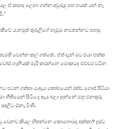
කියල ඒ කසාද ලෙහා ගන්න අවුරුදු පහ හයක් යන් නෑ
..”
ා කීවේ ය.නමුත් තුරුලිගේ හැඬුම නවතන්නට පහසු
 කැමති වෙන්න කල් ගත්තේ.. ඒත් දැන් මට එයා එක්ක
වෝස් ගෑනියක් මැරි කරන්නෙ මොකටද එච්චර වටින
න්නට පටන් ගත්තා ය.ඇය කෝපයෙන් රත්ව ගොස් සිටියා
 භීතියෙන් සිටිය ද ඇය බලා හුන්නේ ඔහු එනතුරු
සඳලිට ඕනෑ විණි.
ඩු වෙනව කියල හිතන්නෙ කොහොමද අක්කා? දුස්ට