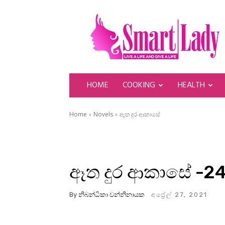
SmartLady
HOME
COOKING
HEALTH
Home
Novels
ඈත දුර ආකාසේ
ඈත දුර ආකාසේ -2
By
නිබන්ධිකා වන්නිනායක
අප්‍රේල් 27, 2021