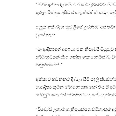
“කිඩ්නැප් කරල සයින් එකක් දැම්මෙව්වයි 
තුරුලි.වින්ද්‍යා අපිට ඒක ඉක්මනින් කරල දෙයි
රනුක ඉකි බිඳින තුරුලිගේ උරහිසට අත තබ
වූයේ නැත.
“මං ආදිත්‍යගේ අෆෙයා එක නිසාමයි මියුරුට
සම්බන්ධයක් තියා ගන්න කොහොමත් බෑ.ඩි
මනුස්සයෙක්..”
අක්කාට හඬන්නට දී බලා සිටි සඳලි කියව
ය.ආදිත්‍ය කුමන මොහොතක හෝ ඒයැයි අම්මා
ය.ඔහුට කන රත් වෙන්නට දෙකක් දෙන්නට 
“ඩිවෝස් උනාම ගෑනියෙක්ගෙ වටිනාකම අ