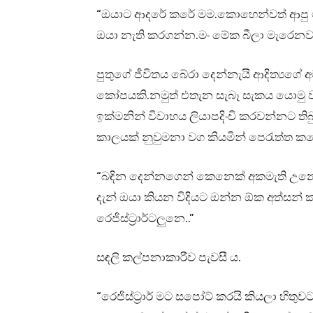
“ඔයාට ආදරේ කරේ මම.කොහෙන්වත් ආපු ම
ඔයා නැති කරගන්න.මං මේක බීලා මැරෙනවා
පුතුගේ ජීවිතය බේරා දෙන්නැයි ආදිත්‍යගේ 
කෝපයකි.නමුත් එතැන සැබෑ සැකය යොමු වන
ඉක්මනින් විවාහය ලියාපදිංචි කරවන්නට
කාලයක් නුවුමනා වග කියමින් පෙරැත්ත කළ
“බඳින දෙන්නගෙන් කෙනෙක් අකමැති උනොත්
දැන් ඔයා කියන විදියට ඔන්න ඕක අත්සන්
රෙජිස්ට්‍රාර්ටලුනෙ..”
සඳලි කල්පනාකාරීව පැවසී ය.
“රෙජිස්ට්‍රාර් මට සපෝට් කරයි කියලා හි