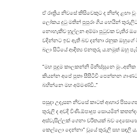
ඒ රාත්‍රිය නිවසේ කිසිවෙකුට ද නින්ද ළඟා ව
ලෝකය දුටු මතින් පුපුරා ගිය හෙයින් තුරුල
නොහැකිව හූල්ලන අම්මා පුටුවක වැතිර 
වදින්නට ඉඩ ඇති බව දන්නා රනුක ඔහුගේ ම
බලා සිටියේ ආදිත්‍ය එනතුරු ය.නමුත් ඔහු ප
“මහ පුදුම කාලකන්නි මිනිස්සුනෙ මුං..අනික 
කියන්න අපේ පුතා සීසීටීවී පෙන්නන ගා
බහින්නෙ මහ අම්මණ්ඩි..”
පසුදා උදෑසන නිවසේ කාටත් ආහාර පිසගෙන
තුරුලි ද අවදි විණි.ඕපාදුප සොයමින් ක
අස්වැසිල්ලක් ගෙනා චරිතයක් බව දෙසොහො
කෙල්ලො දෙන්නා” වූයේ තුරුලි සහ සඳලි ය