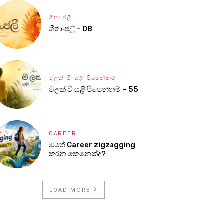
ගීතාංජලී
ගීතාංජලී – 08
මලක් වී යළි පිපෙන්නම්
මලක් වී යළි පිපෙන්නම් – 55
CAREER
ඔයත් Career zigzagging
කරන කෙනෙක්ද?
LOAD MORE