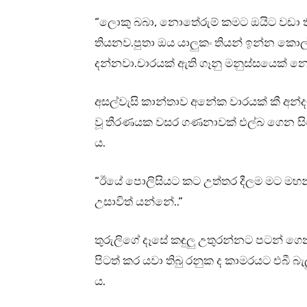
“ලොකු බබා, නොතේරුම් කමට ඔයිට වඩා තී
තියනව.පුතා ඔය යාලුකං තියන් ඉන්න කොල
දන්නවා.චාරයක් ඇති ගෑනු මනුස්සයෙක් නෙ
අසල්වැසි කාන්තාව අනේක වාරයක් කී අන්දම
වූ තීරණයක වසර ගණනාවක් එල්බ ගෙන සිටීමේ
ය.
“ඊයේ පොලිසියට කට උත්තර දීලම මට මහ
උසාවිත් යන්නේ..”
තුරුලිගේ දෑසේ කඳුලු උතුරන්නට පටන් ගෙන 
පිටත් කර යවා තිබු රනුක ද කාමරයට එබී බැ
ය.