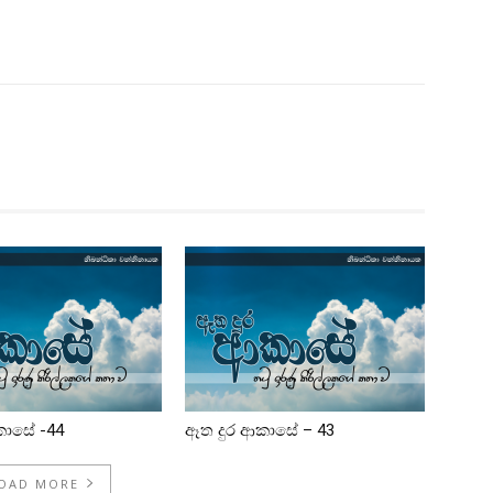
කාසේ -44
ඈත දුර ආකාසේ – 43
OAD MORE