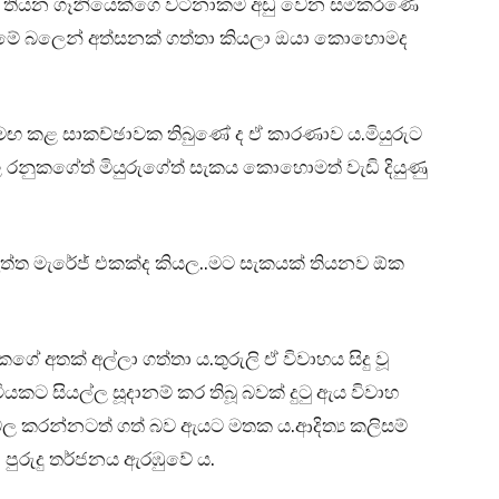
ක් තියන ගෑනියෙක්ගෙ වටිනාකම අඩු වෙන සමීකරණෙ
ක මේ බලෙන් අත්සනක් ගත්තා කියලා ඔයා කොහොමද
මඟ කළ සාකච්ඡාවක තිබුණේ ද ඒ කාරණාව ය.මියුරුට
වෙල රනුකගේත් මියුරුගේත් සැකය කොහොමත් වැඩි දියුණු
ත්ත මැරේජ් එකක්ද කියල..මට සැකයක් තියනව ඕක
ුකගේ අතක් අල්ලා ගත්තා ය.තුරුලි ඒ විවාහය සිදු වූ
යකට සියල්ල සූදානම් කර තිබූ බවක් දුටු ඇය විවාහ
 කරන්නටත් ගත් බව ඇයට මතක ය.ආදිත්‍ය කලිසම්
 පුරුදු තර්ජනය ඇරඹුවේ ය.