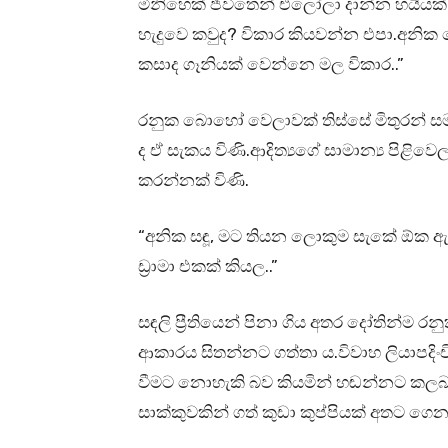
මිනිහෙක් ජීවිතෙන් එලෝලා දාන්න හයිය
හැදුවෙ කවුද? විකාර කියවන්න එපා.අනි
කසාද ගෑනියක් වෙන්නෙ මල විකාර..”
රනුක බොහෝ වෙලාවක් තිස්සේ මිතුරන් ස
ද ඒ සැකය විණි.ආදිත්‍යගේ සාමාන්‍ය පිළි
කරන්නක් විණි.
“අනික සඳූ, මට තියන ලොකුම සැකේ ඕක ඇ
ඩ්‍රාමා එකක් කියල..”
සඳලි ප්‍රීතියෙන් පිනා ගිය අතර දෝතින්ම රන
ආකාරය සිතන්නට ගත්තා ය.විවාහ ලියාපදිංචි
වීමට නොහැකි බව කියමින් හඬන්නට කලබල
සාක්කුවකින් ගත් කුඩා කුප්පියක් අතට ගෙන