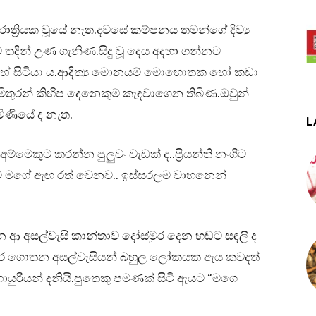
ූ රාත්‍රියක වූයේ නැත.දවසේ කම්පනය තමන්ගේ දිව්‍ය
ිට තදින් උණ ගැනිණ.සිදු වූ දෙය අදහා ගන්නට
ඔහේ සිටියා ය.ආදිත්‍ය මොනයම් මොහොතක හෝ කඩා
ිතුරන් කිහිප දෙනෙකුම කැඳවාගෙන තිබිණ.ඔවුන්
ැමිණියේ ද නැත.
L
අම්මෙකුට කරන්න පුලුවං වැඩක් ද..ප්‍රියන්ති නංගිට
ණට මගේ ඇඟ රත් වෙනව.. ඉස්සරලම වාහනෙන්
 ආ අසල්වැසි කාන්තාව දෝස්මුර දෙන හඬට සඳලි ද
තන්දර ගොතන අසල්වැසියන් බහුල ලෝකයක ඇය කවදත්
යුරියන් දනියි.පුතෙකු පමණක් සිටි ඇයට “මගෙ
.