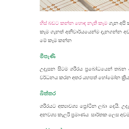
හිස් බඩට කන්න හොඳ නැති කෑම
ගැන අපි 
කෑම ගැනත් අනිවාර්යයෙන්ම දැනගන්න අවශ
මේ කෑම කන්න
මීපැණි
උදෑසන සිටම ශරීරය ප්‍රබෝධයෙන් තබන අ
වර්ධනය කරන අතර යහපත් හෝමෝන ක්‍රිය
බිත්තර
ශරීරයට අත්‍යාවශ්‍ය ප්‍රෝටීන ලබා දෙයි.
අනවශ්‍ය කැලරි ප්‍රමාණය සාර්තක ලෙස අවම