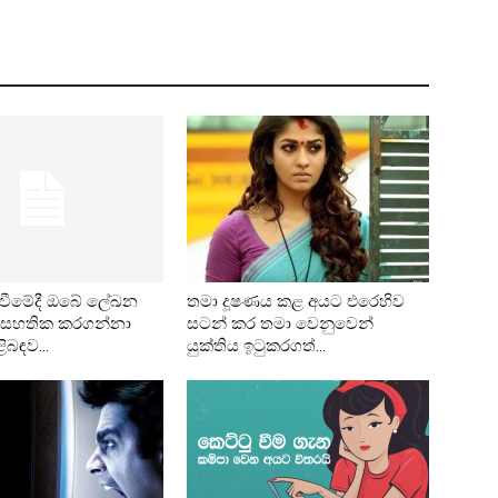
 වීමේදී ඔබේ ලේඛන
තමා දූෂණය කළ අයට එරෙහිව
ට සහතික කරගන්නා
සටන් කර තමා වෙනුවෙන්
ිබඳව...
යුක්තිය ඉටුකරගත්...