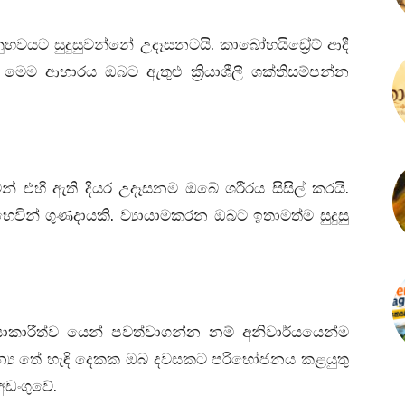
වයට සුදුසුවන්නේ උදෑසනටයි. කාබෝහයිඩ්‍රේට් ආදී
රි මෙම ආහාරය ඔබට ඇතුළු ක්‍රියාශීලී ශක්තිසම්පන්න
 එහි ඇති දියර උදෑසනම ඔබේ ශරීරය සිසිල් කරයි.
න් ගුණදායකි. ව්‍යායාමකරන ඔබට ඉතාමත්ම සුදුසු
රියාකාරීත්ව යෙන් පවත්වාගන්න නම් අනිවාර්යයෙන්ම
න්‍ය තේ හැඳි දෙකක ඔබ දවසකට පරිභෝජනය කළයුතු
 අඩංගුවේ.