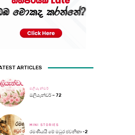
ATEST ARTICLES
ඔලියැන්ඩර්
ඔලියැන්ඩර් – 72
MINI STORIES
රමණීයයි මේ මධුර ජවනිකා -2