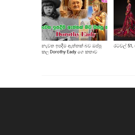
නැවත ඉපදීම ඇත්තක් බව ඔප්පු
රටවල් 51, 
කල Dorothy Eady ගෙ කතාව