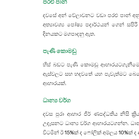
පරළු පාන්
දවසේ අන් වේලාවනට වඩා පරළු පාන් අනුභ
අත්‍යාවශ්‍ය පෝෂ්‍ය පදාර්ථයන් ගෙන් සපි
දිනයකට මගපාදනු ඇත.
පැණි කොමඩු
හිස් බඩට පැණි කොමඩු ආහාරයටගැනීමෙන්
ඇස්වලට සහ හදවතේ යහ පැවැත්මට බෙහෙවි
ආහාරයක්.
ධාන්‍ය වර්ග
දවස පුරා ආහාර ජීර් ණපද්ධතිය නිසි ක්‍
උදෑසනට ධාන්‍ය වර්ග ආහාරයටගන්න. ධා
විටමින් ඊ 15%ක් ද ‍ෆෝලික් අම්ලය 10%ක් ද