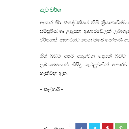
ඇට වර්ග
ආහාර ජීර් ණපද්ධතියේ නිසි ක්‍රියාකාර
සම්පූර්ණණ උදෑසන ආහාරවේලක් ලබාගැන
වර්ගයක් ආහාරයට ගෙන ඔබේ පෝෂණ අවශ්‍
හිස් බඩට අතට අහුවෙන දෙයක් බඩට 
ලබාගතහොත් කිසිදු ගැටලුවකින් තොරව 
හැකිවනු ඇත.
– කල්හාරී –
Share