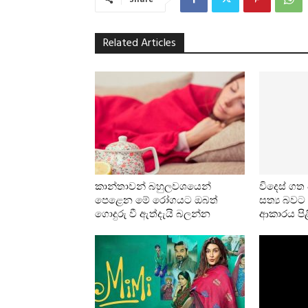
Related Articles
කාන්තාවන් බහුලවශයෙන්
විදෙස් ගත
පෙළෙන මේ රෝගයට ඔබත්
සත්‍ය බව
ගොදුරු වී ඇත්දැයි බලන්න
ආකාරය පිළ