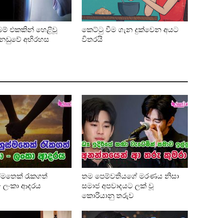
් එකකින් හෙළිවූ
කෙට්ටු වීම ගැන දුක්වෙන අයට
් නඩුවේ අභිරහස
විතරයි
්මතෙක් රැකගත්
තම පෙම්වතියගේ මරණය නිසා
 – ලංකා ආදරය
සමාජ අපවාදයට ලක් වූ
කොරියානු තරුව