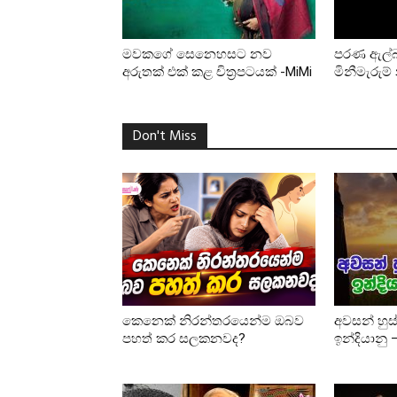
මවකගේ සෙනෙහසට නව
පරණ ඇල්බම
අරුතක් එක් කළ චිත්‍රපටයක් -MiMi
මිනීමැරුම
Don't Miss
කෙනෙක් නිරන්තරයෙන්ම ඔබව
අවසන් හුස
පහත් කර සලකනවද?
ඉන්දියානු