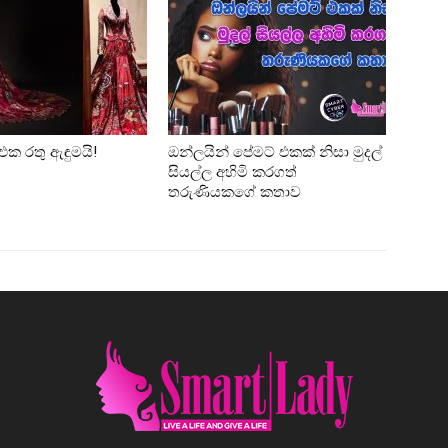
එක රතු ඇඳුමයි!
ඔන්ලයින් පේමට් එකක් නිසා මුදල්
සියල්ල අහිමි කරගත්
තරුණියකගේ කතාව