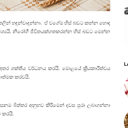
කලින් හඳුන්වාදුන්නා. ඒ වගේම හිස් බඩට කන්න හොඳ
්‍යයි. නීරෝගී ජීවිතයක්ගතකරන්න හිස් බඩට මෙන්න
L
තර ශක්තිය වර්ධනය කරයි. මොළයේ ක්‍රියකාරීත්වය
ාත්මක කරවයි.
 උදෑසනම බිත්තර අනුභව කිරීමෙන් දවස පුරා ලබාගන්නා
 කරයි.