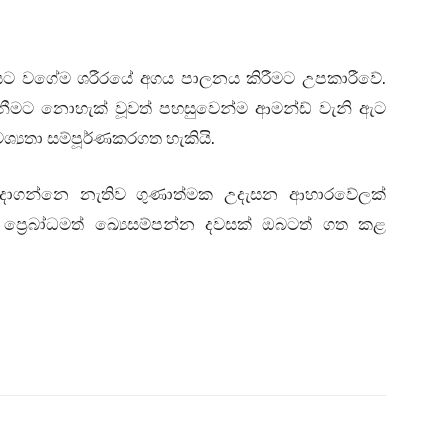
ීත්වයට වගේම ශරීරයේ අගය පාලනය කිරීමට උපකාරීවේ.
ීමට නොහැක් වූවත් පහසුවෙන්ම ආමන්ඩ් වැනි ඇට
යතා සම්පූර්ණකරගත හැකියි.
දාගන්නෙ නැතිව ගුණාත්මක උදැසන ආහාරවේලක්
ප්‍රෙබා්ධමත් ඛ්‍යෙසම්පන්න දවසක් ඔබටත් ගත කළ