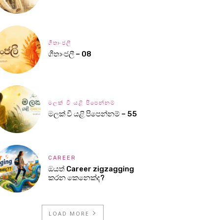
ගීතාංජලී
ගීතාංජලී – 08
මලක් වී යළි පිපෙන්නම්
මලක් වී යළි පිපෙන්නම් – 55
CAREER
ඔයත් Career zigzagging
කරන කෙනෙක්ද?
LOAD MORE