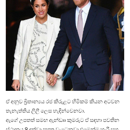
ඒ අනුව බ්‍රිතාන්‍යය රජ කිරුළට හිමිකම් කියන අටවන
තැනැත්තිය ලිලී ලෙස හැඳින්වෙනවා.
ඇගේ උපතත් සමඟ ඇන්ඩෲ කුමරුට ඒ සඳහා පවතින
ස්ථානය 9 දක්වා පහත වැටෙනවා.එමෙන්ම හැරී සහ