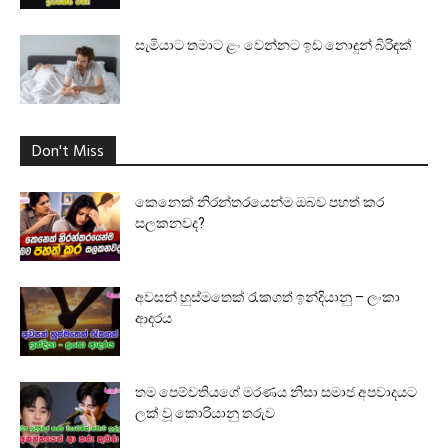
සැමියාට තමාට ළං වෙන්නට ඉඩ නොදුන් බිරිඳක්
Don't Miss
කෙනෙක් නිරන්තරයෙන්ම ඔබව පහත් කර
සලකනවද?
අවසන් හුස්මතෙක් රැකගත් ඉන්දියානු – ලංකා
ආදරය
තම පෙම්වතියගේ මරණය නිසා සමාජ අපවාදයට
ලක් වූ කොරියානු තරුව