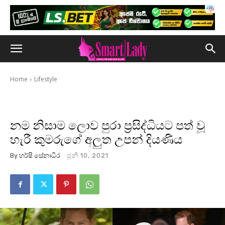
Home
Lifestyle
නම නිසාම ලොව පුරා ප්‍රසිද්ධියට පත් වූ
හැරී කුමරුගේ අලුත උපන් දියණිය
By
හර්ෂි සේනාධීර
ජූනි 10, 2021