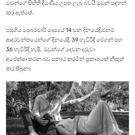
ඔවුන්ගේ සිඟිති දියණිය උපත ලැබු බවයි ඔවුන් සඳහන්
කර ඇත්තේ.
පසුගිය පෙබරවාරි මාසයේ 14 වන දිනයේදි,එනම්
ආදරවන්තයෙන්ගේ දිනයේදි, 39 හැවිරිදි මේගන් සහ
36 හැවිරිදි හැරී, ඔවුන්ගේ දෙවන දරුවා
අපේක්ෂා කරන බව සනාථ කරමින් ප්‍රකාශයක් නිකුත්
කර තිබුනා.