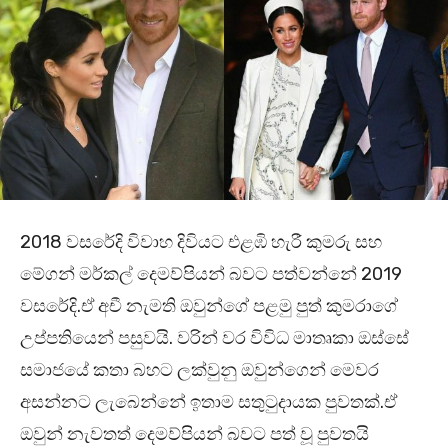
2018 වසරේදි විවාහ දිවියට එළඹි හැරී කුමරු සහ
මේගන් මර්කල් දෙමව්පියන් බවට පත්වන්නේ 2019
වසරේදි.ඒ අචී නැමති ඔවුන්ගේ පළමු පුත් කුමරාගේ
උප්පතියෙන් පසුවයි. වරින් වර විවිධ මාතෘකා ඔස්සේ
සමාජයේ කතා බහට ලක්වුනු ඔවුන්ගෙන් මෙවර
අසන්නට ලැබෙන්නේ ඉතාම සතුටුදායක පුවතක්.ඒ
ඔවුන් නැවතත් දෙමව්පියන් බවට පත් වූ පුවත‍යි