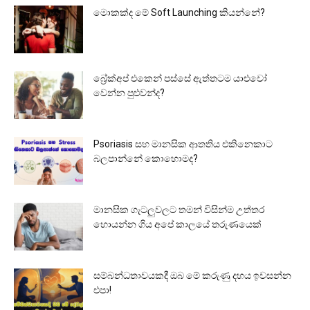
මොකක්ද මේ Soft Launching කියන්නේ?
බ්‍රේක්අප් එකෙන් පස්සේ ඇත්තටම යාළුවෝ
වෙන්න පුළුවන්ද?
Psoriasis සහ මානසික ආතතිය එකිනෙකාට
බලපාන්නේ කොහොමද?
මානසික ගැටලුවලට තමන් විසින්ම උත්තර
හොයන්න ගිය අපේ කාලයේ තරුණයෙක්
සම්බන්ධතාවයකදී ඔබ මේ කරුණු දහය ඉවසන්න
එපා!