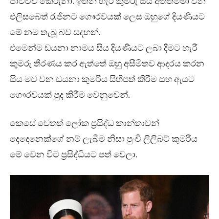
පාවිච්චි කෙරුනා. ඉතින් හැරී කුමරු සිය අත්තම්මා වන
එලිසබෙත් රැජිනට ගෞරවයක් ලෙස ඔහුගේ දියණියට
මේ නම තැබූ බව සදහන්.
එමෙන්ම ඩයනා නාමය සිය දියණියට ලබා දීමට හැරී
කුමරු තීරණය කර ඇත්තේ ඔහු අසීමිතව ආදරය කරන
සිය මව වන ඩයනා කුමරිය සිහිපත් කිරීම සහ ඇයට
ගෞරවයක් පුද කිරීම වෙනුවෙන්.
කෙසේ වෙතත් ලෝක ප්‍රසිද්ධ කාන්තාවන්
දෙදෙනෙක්ගේ නම් ලැබීම නිසා පුංචි ලිලිබට් කුමරිය
මේ වෙන විට ප්‍රසිද්ධියට පත් වෙලා.