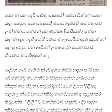
මේගන් සහ හැරී මාර්තු මාසයේදී ඔප්රා වින්ෆ්‍රේ සමඟ
කළ සම්මුඛ සාකච්ඡාවේදී පවසා ඇත්තේ මේ වතාවේ
උපදින්නට යන්නේ පුතණුවක්ද දියණියක්ද යන්න
කලින් දැනගැනීමට තීරණය කළ බවයි.නමුත් ඔවුන්ගේ
පලමු දරුවා වන ආචීගේ උපත ගැන ඔවුන් එසේ
තීරණය කර තිබුනේ නෑ
දෙවන ගැබ් ගැනීම නිවේදනය කිරීම සඳහා හැරී සහ
මේගන් ඔවුන්ගේ නිවස පිටුපස ගත් ඡායාරූපයක්
නිකුත් කර තිබුනා. නමුත් දියණියගේ උපත පිළිබද
පලකල නිවේදනයේ කිසිදු ඡායාරූපයක් ඇතුළත් කර
තිබුනේත්, ” ලිලී ” ව මහජනයාට හඳුන්වා දීම සඳහා
කිසිදු ආකාරයක මාධ්‍ය උත්සවයක් පවත්වා තිබුනේත්