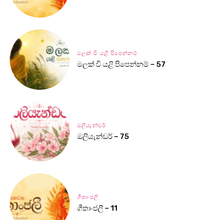
මලක් වී යළි පිපෙන්නම්
මලක් වී යළි පිපෙන්නම් – 57
ඔලියැන්ඩර්
ඔලියැන්ඩර් – 75
ගීතාංජලී
ගීතාංජලී – 11