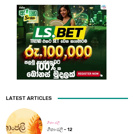
LATEST ARTICLES
ගීතාංජලී
ගීතාංජලී – 12