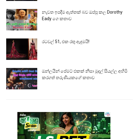
නැවත ඉපදීම ඇත්තක් බව ඔප්පු කල Dorothy
Eady ගෙ කතාව
රටවල් 51, එක රතු ඇඳුමයි!
ඔන්ලයින් පේමට් එකක් නිසා මුදල් සියල්ල අහිමි
කරගත් තරුණියකගේ කතාව