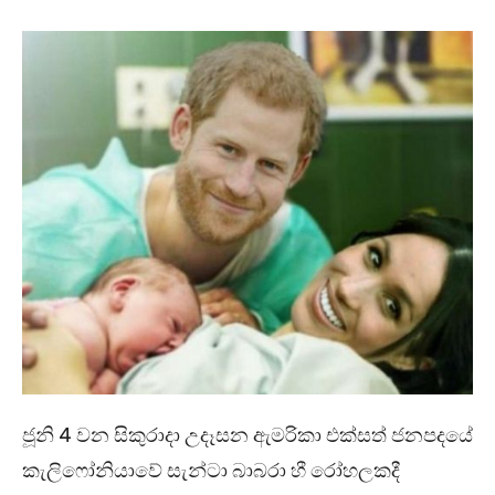
ජූනි 4 වන සිකුරාදා උදෑසන ඇමරිකා එක්සත් ජනපදයේ
කැලිෆෝනියාවේ සැන්ටා බාබරා හී රෝහලකදී