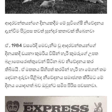
ආදරවන්තයන්ගෙ දිනයකදීම මේ සුවිශේෂී නිවේදනය
දැන්වීම පිටුපස තවත් සුන්දර කතාවක් තිබෙනවා
ඒ , 1984 වසරේදි මෙවැනිම වූ ආදරවන්තයන්ගේ
දිනයකදි ඩයනා කුමරිය විසින් හැරී කුමරුගේ උපත
බලාපොරොත්තුවෙන් සිටින බව නිවේදනය කර
තිබීමයි . ඒ මතකය සිහිපත් කරමින් හැරී හා මේගන් තම
දෙවන දරුවා පිළිබද නිවේදනය සමාජගත කිරීමට මේ
දිනය යොදාගත් බව ඔවුන්ට සමීප පිරිස පවසනවා.