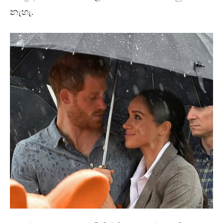
නැහැ.