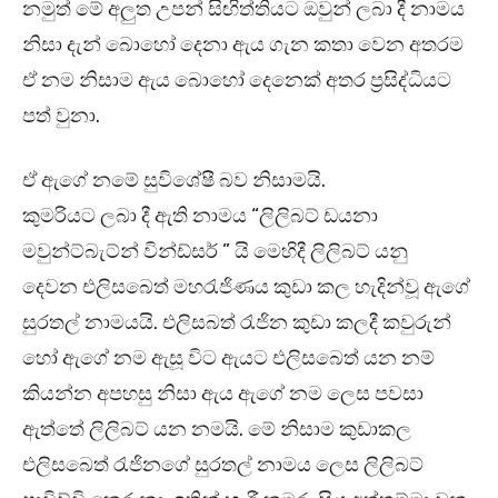
නමුත් මේ අලුත උපන් සිඟිත්තියට ඔවුන් ලබා දී නාමය
නිසා දැන් බොහෝ දෙනා ඇය ගැන කතා වෙන අතරම
ඒ නම නිසාම ඇය බොහෝ දෙනෙක් අතර ප්‍රසිද්ධියට
පත් වුනා.
ඒ ඇගේ නමේ සුවිශේෂී බව නිසාමයි.
කුමරියට ලබා දී ඇති නාමය “ලිලිබට් ඩයනා
මවුන්ට්බැට්න් වින්ඩ්සර් ” යි මෙහිදී ලිලිබට් යනු
දෙවන එලිසබෙත් මහරැජිණය කුඩා කල හැදින්වූ ඇගේ
සුරතල් නාමයයි. එලිසබත් රැජින කුඩා කලදී කවුරුන්
හෝ ඇගේ නම ඇසූ විට ඇයට එලිසබෙත් යන නම්
කියන්න අපහසු නිසා ඇය ඇගේ නම ලෙස පවසා
ඇත්තේ ලිලිබට් යන නමයි. මේ නිසාම කුඩාකල
එලිසබෙත් රැජිනගේ සුරතල් නාමය ලෙස ලිලිබට්