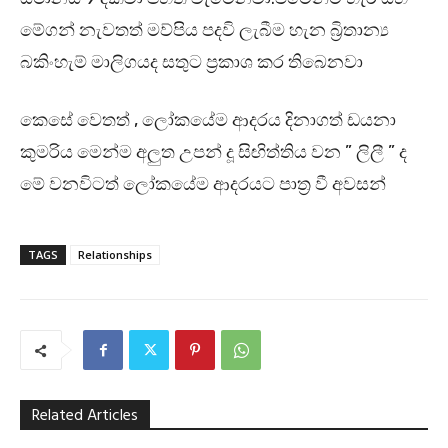
මේගන් නැවතත් මව්පිය පදවි ලැබීම හැන බ්‍රිතාන්‍ය
බකිංහැම් මාලිගයද සතුට ප්‍රකාශ කර තිබෙනවා
කෙසේ වෙතත් , ලෝකයේම ආදරය දිනාගත් ඩයනා
කුමරිය මෙන්ම අලුත උපන් දූ සිඟිත්තිය වන ” ලිලී ” ද
මේ වනවිටත් ලෝකයේම ආදරයට පාත්‍ර වී අවසන්
TAGS
Relationships
Related Articles