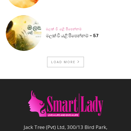
මලක් වී යළි පිපෙන්නම්
මලක් වී යළි පිපෙන්නම් – 57
LOAD MORE
Jack Tree (Pvt) Ltd, 300/13 Bird Park,