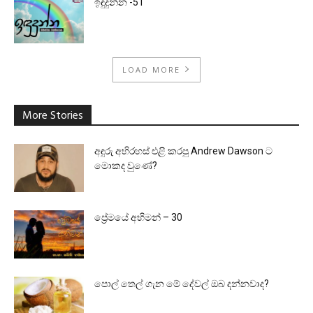
ඉඳුදුන්න -51
LOAD MORE
More Stories
අඳුරු අභිරහස් එළි කරපු Andrew Dawson ට
මොකද වුණේ?
ප්‍රේමයේ අභිමන් – 30
පොල් තෙල් ගැන මේ දේවල් ඔබ දන්නවාද?