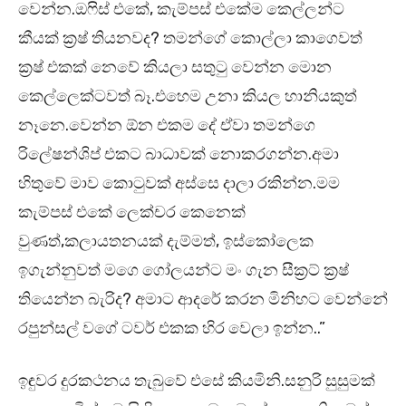
වෙන්න.ඔෆිස් එකේ, කැම්පස් එකේම කෙල්ලන්ට
කීයක් ක්‍රෂ් තියනවද? තමන්ගේ කොල්ලා කාගෙවත්
ක්‍රෂ් එකක් නෙවේ කියලා සතුටු වෙන්න මොන
කෙල්ලෙක්ටවත් බෑ.එහෙම උනා කියල හානියකුත්
නෑනෙ.වෙන්න ඕන එකම දේ ඒවා තමන්ගෙ
රිලේෂන්ශිප් එකට බාධාවක් නොකරගන්න.අමා
හිතුවේ මාව කොටුවක් අස්සෙ දාලා රකින්න.මම
කැම්පස් එකේ ලෙක්චර කෙනෙක්
වුණත්,කලායතනයක් දැම්මත්, ඉස්කෝලෙක
ඉගැන්නුවත් මගෙ ගෝලයන්ට මං ගැන සීක්‍රට් ක්‍රෂ්
තියෙන්න බැරිද? අමාට ආදරේ කරන මිනිහට වෙන්නේ
රපුන්සල් වගේ ටවර් එකක හිර වෙලා ඉන්න..”
ඉඳුවර දුරකථනය තැබුවේ එසේ කියමිනි.සනුරි සුසුමක්