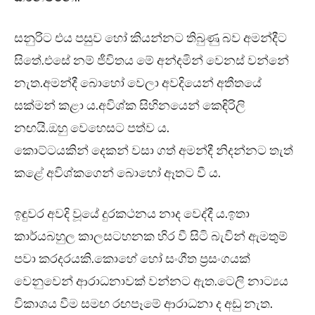
සනුරිට එය පසුව හෝ කියන්නට තිබුණු බව අමන්දීට
සිතේ.එසේ නම් ජීවිතය මේ අන්දමින් වෙනස් වන්නේ
නැත.අමන්දී බොහෝ වෙලා අවදියෙන් අතීතයේ
සක්මන් කළා ය.අවිශ්ක සිහිනයෙන් කෙඳිරිලි
නඟයි.ඔහු වෙහෙසට පත්ව ය.
කොට්ටයකින් දෙකන් වසා ගත් අමන්දී නිදන්නට තැත්
කළේ අවිශ්කගෙන් බොහෝ ඈතට වී ය.
ඉඳුවර අවදි වූයේ දුරකථනය නාද වෙද්දී ය.ඉතා
කාර්යබහුල කාලසටහනක හිර වී සිටි බැවින් ඇමතුම්
පවා කරදරයකි.කොහේ හෝ සංගීත ප්‍රසංගයක්
වෙනුවෙන් ආරාධනාවක් වන්නට ඇත.ටෙලි නාට්‍යය
විකාශය වීම සමඟ රඟපෑමේ ආරාධනා ද අඩු නැත.