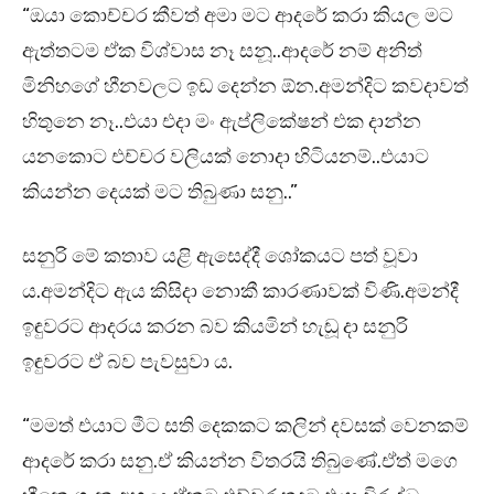
“ඔයා කොච්චර කීවත් අමා මට ආදරේ කරා කියල මට
ඇත්තටම ඒක විශ්වාස නෑ සනූ..ආදරේ නම් අනිත්
මිනිහගේ හීනවලට ඉඩ දෙන්න ඕන.අමන්දිට කවදාවත්
හිතුනෙ නෑ..එයා එදා මං ඇප්ලිකේෂන් එක දාන්න
යනකොට එච්චර වලියක් නොදා හිටියනම්..එයාට
කියන්න දෙයක් මට තිබුණා සනු..”
සනුරි මේ කතාව යළි ඇසෙද්දී ශෝකයට පත් වූවා
ය.අමන්දිට ඇය කිසිදා නොකී කාරණාවක් විණි.අමන්දී
ඉඳුවරට ආදරය කරන බව කියමින් හැඬූ දා සනුරි
ඉඳුවරට ඒ බව පැවසුවා ය.
“මමත් එයාට මීට සති දෙකකට කලින් දවසක් වෙනකම්
ආදරේ කරා සනු.ඒ කියන්න විතරයි තිබුණේ.ඒත් මගෙ