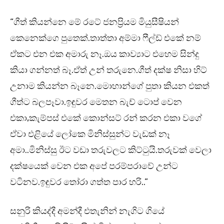
“ගීත් කියන්නෙ මේ රටේ ජනප්‍රියම මියුසීෂියන්
කෙනෙක්ගෙ පුතෙක්.තාත්තා අම්මා ෆීල්ඩ් එකේ නම්
ඒකට එන එක අමාරු නෑ.ඔය කාව්‍යාට එහෙම සින්දු
කියා ගන්නත් බෑ.ඒත් උන් තරුනෙ.ගීත් දක්ෂ නිසා හිට්
උනාම කියන්න බෑනෙ.මොහාන්ගේ පුතා කියන එකත්
ගීත්ට බලපෑවා.ඉඳුවර මෙතන බැච් ටොප් වෙන
එකා,කැම්පස් එකේ කොන්සට් රන් කරන එකා වගේ
ඒවා එළියේ ලෝකෙ මිනිස්සුන්ට වැඩක් නෑ
අමා..මිනිස්සු ඊට වඩා තරුවලට කිට්ටුයි.තරුවක් වෙලා
දක්ෂයෙක් වෙන එක අපේ පරම්පරාවේ උන්ට
වටිනව.ඉඳුවර තෝරා ගත්ත පාර හරි..”
සනුරි කියද්දී අමන්දී එතැනින් නැගිට ගියේ