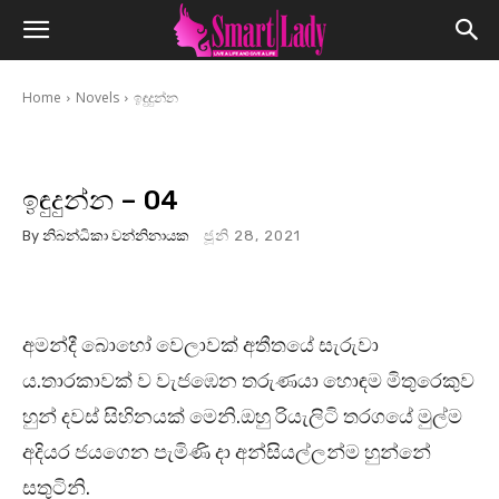
Home
Novels
ඉඳුදුන්න
ඉඳුදුන්න – 04
By
නිබන්ධිකා වන්නිනායක
ජූනි 28, 2021
අමන්දී බොහෝ වෙලාවක් අතීතයේ සැරුවා
ය.තාරකාවක් ව වැජඹෙන තරුණයා හොඳම මිතුරෙකුව
හුන් දවස් සිහිනයක් මෙනි.ඔහු රියැලිටි තරගයේ මුල්ම
අදියර ජයගෙන පැමිණි දා අන්සියල්ලන්ම හුන්නේ
සතුටිනි.