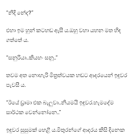
“නිදි නේද?”
එහා ඉම හුන් කටහඬ ඇසී ය.ඔහු වහා යහන මත හිඳ
ගත්තේ ය.
“සනුරියා..කියහං සනූ..”
තවම අත නොහැරි මිත්‍රත්වයක හඬට ආදරයෙන් ඉඳුවර
පැවසී ය.
“ඊයේ ඩ්‍රාමා එක බැලුවා..නියමයි ඉඳුවර.හැමදේම
සාර්ථක වෙන්නෝනෙ..”
ඉඳුවර සුසුමක් හෙළී ය.මිතුරන්ගේ ආදරය කිසි දිනෙක