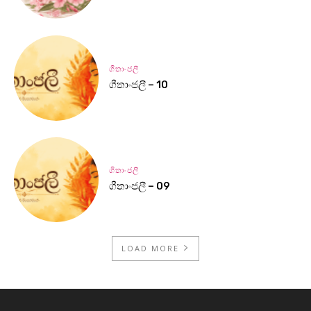
ගීතාංජලී
ගීතාංජලී – 10
ගීතාංජලී
ගීතාංජලී – 09
LOAD MORE