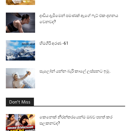
දාඩිය දැමීමෙන් පමණක් ඇගේ ෆැට් එක දහනය
වෙනවද?
හිමගිරි අරණ -61
සැලෝන් යන්න බැරි කාලේ ලස්සනට ඉමු..
Don't Miss
කෙනෙක් නිරන්තරයෙන්ම ඔබව පහත් කර
සලකනවද?