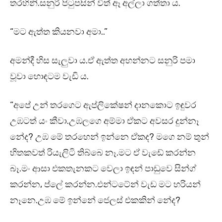
තරහිනි.සනුරි පිටුපසින් විත් ඈ අල්ලා ගත්තා ය.
“මට ඇත්ත කියනවා අමා..”
අමන්දී හිස සැලුවා ය.ඒ ඇත්ත අහන්නට සනුරි පමා
වූවා හොඳටම වැඩි ය.
“අපේ උන් තරගෙට ඇප්ලිකේෂන් දානකොට ඉඳුවර
උඹටත් යං කීවා.උඹලගෙ අම්මා ඒකට අවසර දුන්නෑ
නේද? උඹ මේ තරහෙන් ඉන්නෙ ඒකද? මගෙ නම් තුන්
හිතකවත් රියැලිටි තිබ්බෙ නෑ.මට ඒ වැඩේ කරන්න
බෑ.මං ආසා එකතැනකට වෙලා ඉඳන් පාඩුවෙ සින්ග්
කරන්න, ප්ලේ කරන්න.එන්ටටේන් වැඩ මට හරියන්
නෑනෙ.උඹ මේ ඉන්නේ ජෙලස් එකකින් නේද?