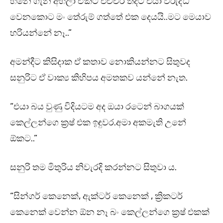
හීනෙ ගැන අහලා ඒකට එච්චර තදට එයා විරුද්ධ
වෙනකොට මං තේරුම් ගත්තේ එක දෙයයි..මට මෙයාව
හරියන්නේ නෑ..”
අමන්දීට කිසිදාක ඒ කතාව නොකියන්නට සිතුවද
සනුරිට ඒ වාක්‍ය කිහිපය අමතකව යන්නේ නැත.
“එයා බය වුණු විදියටම අද ඔයා රටෙන් බාගයක්
කෙල්ලන්ගෙ ක්‍රෂ් එක ඉඳුවර.අමා අකමැති උනේ
ඕකට..”
සනුරි තම මිතුරිය නිවැරදි කරන්නට සිතුවා ය.
“සින්ගර් කෙනෙක්, ඇක්ටර් කෙනෙක් , ක්‍රිකටර්
කෙනෙක් වෙන්න ඕන නෑ බං කෙල්ලන්ගෙ ක්‍රෂ් එකක්