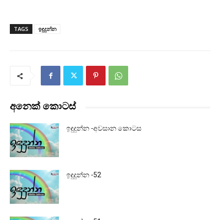
TAGS
ඉඳුදුන්න
අනෙක් කොටස්
ඉඳුදුන්න -අවසාන කොටස
ඉඳුදුන්න -52