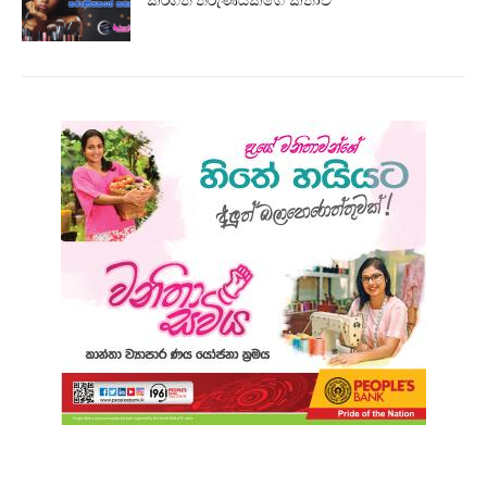
කරගත් තරුණියකගේ කතාව