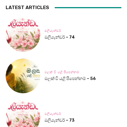
LATEST ARTICLES
ඔලියැන්ඩර්
ඔලියැන්ඩර් – 74
මලක් වී යළි පිපෙන්නම්
මලක් වී යළි පිපෙන්නම් – 56
ඔලියැන්ඩර්
ඔලියැන්ඩර් – 73