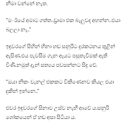
නිමා වන්නේ නැත.
“මං ඊයේ අමාට ගත්ත..ඩ්‍රාමා එක බැලුවද අහන්න..එයා
බලලා නෑ..”
ඉඳුවරගේ සිහින් හිනා හඬ සනුරිට දුරකථනය තුළින්
ඇසිණ.එය පැවසීම ගැන ඇයට පසුතැවීමක් ඇති
විණි.නමුත් දැන් සත්‍යය පවසන්නට සිදු වේ.
“ඔයා නිකං චැනල් එකකට විකිණෙනව කියල එයා
දුකින් ඉන්නෙ..”
එවර ඉඳුවරගේ සිනාව උස්ව නැඟී ආවේ ය.සනුරි
ශෝකයෙන් ඒ හඬ අසා සිටියා ය.