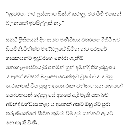
“ඉඳුවරයා මාර ලස්සනට සින්ග් කරාලු..මට ටීවි එකෙන්
බලනකන් ඉවසිල්ලක් නෑ..”
සනුරි ප්‍රීතියෙන් දිව ආවේ පණිවිඩය එතරම්ම මිහිරි බව
සිතමිනි.විනිශ්ච මණ්ඩලයේ සිටින නව පරපුරේ
ගායකයන්ට ඉඳුවරගේ තෝරා ගැනීම්
නොගැළපේවායැයි පතමින් හුන් අමන්දී තිගැස්සුණා
ය.ඇගේ අවසන් බලාපොරොත්තුව වූයේ එය ය.ඔහු
තාරකාවක් විය යුතු නැත.තාරකා වන්නට යන බොහෝ
යෞවනයන් දේදුනු සේ අහසේ ඇඳී මැකී යන බව
අමන්දී විශ්වාස කළා ය.අනෙක් අතට ඔහු රට පුරා
තරුණියන්ගේ සිහින කුමරා වීම දරා ගන්නට ඇයට
නොහැකි විණි .