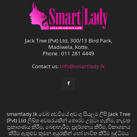
Jack Tree (Pvt) Ltd, 300/13 Bird Park,
Madiwela, Kotte.
Phone : 011 281 4449
Contact us:
info@smartlady.lk
smartlady.lk වෙබ් අඩවියේ අඩංගු සියලුම ලිපි Jack Tree
(Pvt) Ltd ලිඛිත අවසරයකින් තොරව උපුටා ගැනීම, නැවත
ප්‍රකාශණය කිරීම, බෙදාහැරීම, ප්‍රදර්ශනය කිරීම, විකාශනය
කිරීම ඇතුළුව කුමන අයුරකින් හෝ භාවිත කිරීම බුද්ධිමය