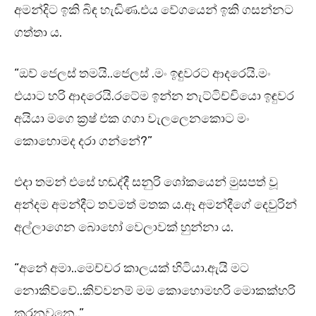
අමන්දිට ඉකි බිඳ හැඬිණ.එය වේගයෙන් ඉකි ගසන්නට
ගත්තා ය.
“ඔව් ජෙලස් තමයි..ජෙලස් .මං ඉඳුවරට ආදරෙයි.මං
එයාට හරි ආදරෙයි.රටේම ඉන්න නැට්ටිච්චියො ඉඳුවර
අයියා මගෙ ක්‍රෂ් එක ගගා වැලලෙනකොට මං
කොහොමද දරා ගන්නේ?”
එදා තමන් එසේ හඬද්දී සනුරි ශෝකයෙන් මුසපත් වූ
අන්දම අමන්දීට තවමත් මතක ය.ඈ අමන්දීගේ දෙවුරින්
අල්ලාගෙන බොහෝ වෙලාවක් හුන්නා ය.
“අනේ අමා..මෙච්චර කාලයක් හිටියා.ඇයි මට
නොකිව්වේ..කිව්වනම් මම කොහොමහරි මොකක්හරි
කරනවනෙ..”