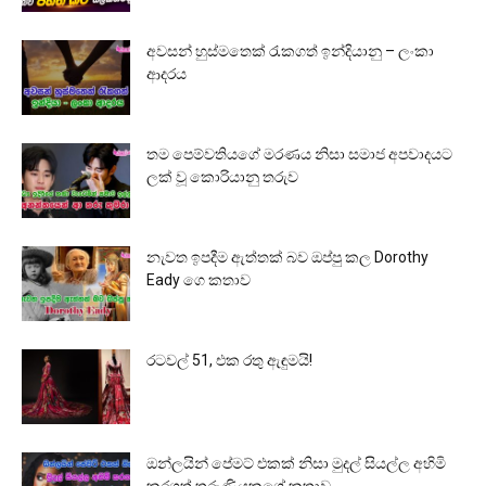
අවසන් හුස්මතෙක් රැකගත් ඉන්දියානු – ලංකා
ආදරය
තම පෙම්වතියගේ මරණය නිසා සමාජ අපවාදයට
ලක් වූ කොරියානු තරුව
නැවත ඉපදීම ඇත්තක් බව ඔප්පු කල Dorothy
Eady ගෙ කතාව
රටවල් 51, එක රතු ඇඳුමයි!
ඔන්ලයින් පේමට් එකක් නිසා මුදල් සියල්ල අහිමි