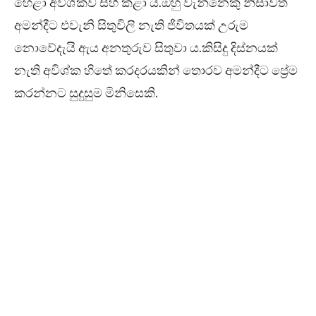
හෙළා අවිශ්කව සිහි කළා ය.ඔහු වැන්නෙකු නිසාවත්
අමන්දීට එවැනි සිතුවිලි නැති ජීවිතයක් උරුම
නොවේදැයි ඇය අනතුරුව සිතුවා ය.කිසිදු දිස්නයක්
නැති අවිශ්ක හිතේ කරදරයකින් තොරව අමන්දීට ප්‍රේම
කරන්නට සුදුසුම මිනිසෙකි.