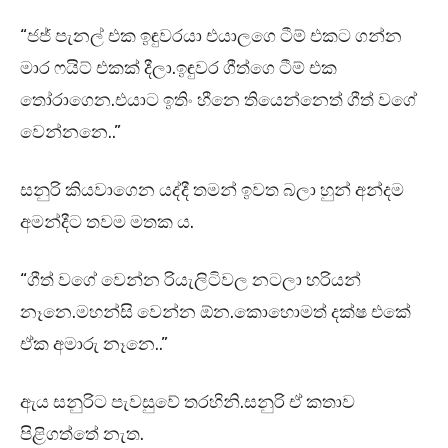
“ජජ් පැනල් එක ඉඳුවරයා එයාලගෙ ටීම් එකට ගන්න
මාර ෆයිට් එකක් දීලා.ඉඳුවර ගීත්ගෙ ටීම් එක
තෝරාගෙන.එයාට ඉතිං හීනෙ තියෙන්නෙත් ගීත් වගේ
වෙන්නනෙ..”
සනුරි කියවාගෙන යද්දී තමන් ඉවත බලා හුන් අන්දම
අමන්දීට තවම මතක ය.
“ගීත් වගේ වෙන්න රියැලිටිවල නටලා හරියන්
නෑනෙ.මහන්සි වෙන්න ඕන.කොහොමත් දක්ෂ එකේ
ඒක අමාරු නෑනෙ..”
ඇය සනුරිට පැවසුවේ තරහිනි.සනුරි ඒ කතාව
පිළිගත්තේ නැත.