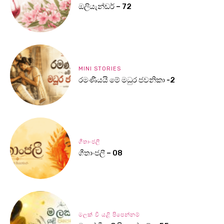
ඔලියැන්ඩර් – 72
MINI STORIES
රමණීයයි මේ මධුර ජවනිකා -2
ගීතාංජලී
ගීතාංජලී – 08
මලක් වී යළි පිපෙන්නම්