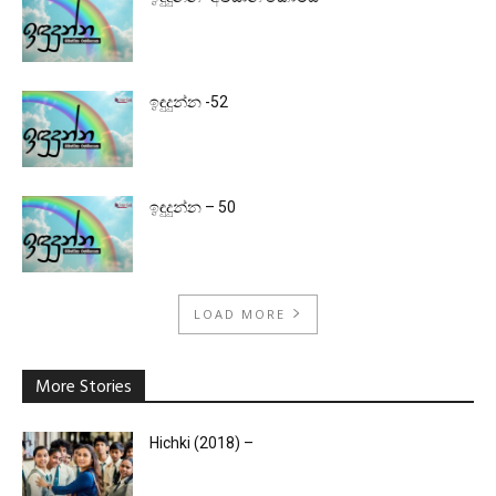
ඉඳුදුන්න -52
ඉඳුදුන්න – 50
LOAD MORE
More Stories
Hichki (2018) –