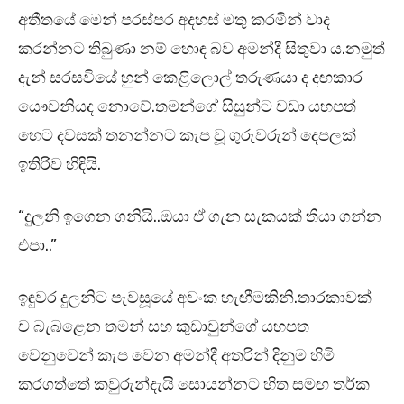
අතීතයේ මෙන් පරස්පර අදහස් මතු කරමින් වාද
කරන්නට තිබුණා නම් හොඳ බව අමන්දී සිතුවා ය.නමුත්
දැන් සරසවියේ හුන් කෙළිලොල් තරුණයා ද දඟකාර
යෞවනියද නොවේ.තමන්ගේ සිසුන්ට වඩා යහපත්
හෙට දවසක් තනන්නට කැප වූ ගුරුවරුන් දෙපලක්
ඉතිරිව හිඳියි.
“දුලනි ඉගෙන ගනියි..ඔයා ඒ ගැන සැකයක් තියා ගන්න
එපා..”
ඉඳුවර දුලනිට පැවසූයේ අවංක හැඟීමකිනි.තාරකාවක්
ව බැබළෙන තමන් සහ කුඩාවුන්ගේ යහපත
වෙනුවෙන් කැප වෙන අමන්දී අතරින් දිනුම හිමි
කරගත්තේ කවුරුන්දැයි සොයන්නට හිත සමඟ තර්ක