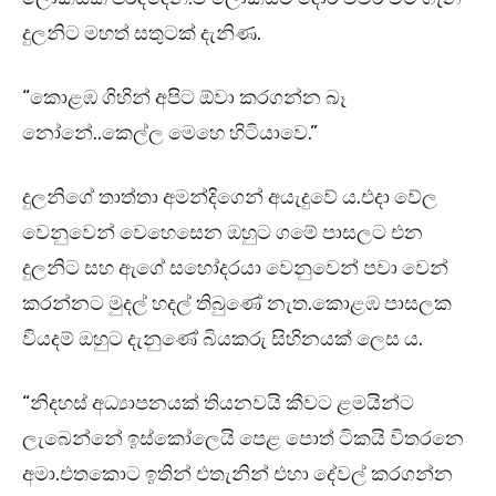
දුලනිට මහත් සතුටක් දැනිණ.
“කොළඹ ගිහින් අපිට ඕවා කරගන්න බෑ
නෝනේ..කෙල්ල මෙහෙ හිටියාවෙ.”
දුලනිගේ තාත්තා අමන්දිගෙන් අයැදුවේ ය.එදා වේල
වෙනුවෙන් වෙහෙසෙන ඔහුට ගමේ පාසලට එන
දුලනිට සහ ඇගේ සහෝදරයා වෙනුවෙන් පවා වෙන්
කරන්නට මුදල් හදල් තිබුණේ නැත.කොළඹ පාසලක
වියදම් ඔහුට දැනුණේ බියකරු සිහිනයක් ලෙස ය.
“නිදහස් අධ්‍යාපනයක් තියනවයි කීවට ළමයින්ට
ලැබෙන්නේ ඉස්කෝලෙයි පෙළ පොත් ටිකයි විතරනෙ
අමා.එතකොට ඉතින් එතැනින් එහා දේවල් කරගන්න