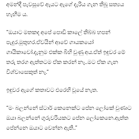
අමන්දී පැවසුවේ ඇයට ඇගේ දැරිය ගැන තිබූ සත්‍යය
හැඟීම ය.
“ඔයාට මතකද අපේ පොඩි කාලේ තිබ්බ හපන්
පැදුර.මුතුහර.ඒවයින් ආවේ ගායකයෝ
ගායිකාවෝ.දැනුම එක්ක බිහි වුණු අය.ඒත් ඉඳුවර මේ
තරු තරග ඇත්තටම ඒක කරන් නෑ..මට ඒක ගැන
විශ්වාසෙකුත් නෑ.”
ඉඳුවර ඇගේ කතාවට එරෙහි වූයේ නැත.
“මං බලන්නේ ස්ටාර් කෙනෙක්ට පේන ලෝකේ වුණාට
ඔයා බලන්නේ ගුරුවරියකට පේන ලෝකෙනෙ.ඇත්ත
පේන්නෙ ඔයාට වෙන්න ඇති..”