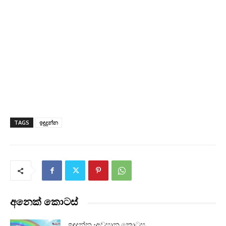
TAGS
ඉඳුදුන්න
අනෙක් කොටස්
ඉඳුදුන්න -අවසාන කොටස