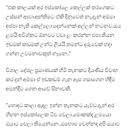
“එක කාලයක් අර ඉස්කෝලෙ කෙල්ලක් තරගෙකට
උස්සන් ආවා.අන්තිමට ඒකි දිනුවෙත් නෑ.දැන් අම්මා
අප්පා නැති කෙල්ලො දෙන්නෙක් අල්ලන් නටනව.ඔය
ළමයි අවිශ්කට ඕනවට වඩා ළං කරන්න එපා.තියන
ඉඩමක් කඩමක් උන්ට ලියයි.තමන්ට දරුවෙක් හදා
ගන්න උවමනාවකුත් නෑනෙ..”
විශාල දේපල ප්‍රමාණයක් හිමි තැනකට දියණිය විවාහ
කර දුන් අම්මා ඒ ඉඩකඩම් ගැන ඇස ගසාගෙන හිඳීම
අමන්දීට ගෙන ආවේ සිනාවකි.
“හොඳට කාලා ඇඳල ඉන්න තැනකට යැව්ව.දැන් අර
හිඟන ඉස්කෝලෙක ටීච වෙලා.මොකක්ද ළමයො
ඔයාට වෙලා තියෙන්නෙ..ඔහොම වෙන්නද අපි ඔයාව