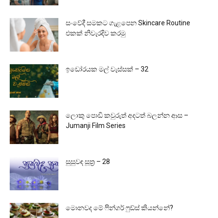
සංවේදී සමකට ගැළපෙන Skincare Routine
එකක් නිවැරදිව කරමු
ඉඩෝරයක මල් වැස්සක් – 32
ලොකු පොඩි කවුරුත් අදටත් බලන්න ආස –
Jumanji Film Series
සුසුවඳ සූත්‍ර – 28
මොනවද මේ ෆින්ගර් ෆුඩ්ස් කියන්නේ?