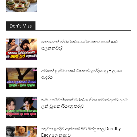
Don't Miss
කෙනෙක් නිරන්තරයෙන්ම ඔබව පහත් කර
සලකනවද?
අවසන් හුස්මතෙක් රැකගත් ඉන්දියානු – ලංකා
ආදරය
තම පෙම්වතියගේ මරණය නිසා සමාජ අපවාදයට
ලක් වූ කොරියානු තරුව
නැවත ඉපදීම ඇත්තක් බව ඔප්පු කල Dorothy
Eady ගෙ කතාව