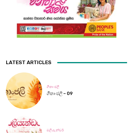
LATEST ARTICLES
ගීතාංජලී
ගීතාංජලී – 09
ඔලියැන්ඩර්