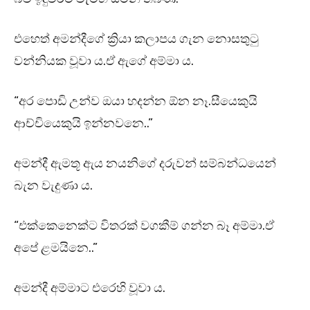
එහෙත් අමන්දීගේ ක්‍රියා කලාපය ගැන නොසතුටු
වන්නියක වූවා ය.ඒ ඇගේ අම්මා ය.
“අර පොඩි උන්ව ඔයා හදන්න ඕන නෑ.සීයෙකුයි
ආච්චියෙකුයි ඉන්නවනෙ..”
අමන්දී ඇමතූ ඇය නයනිගේ දරුවන් සම්බන්ධයෙන්
බැන වැදුණා ය.
“එක්කෙනෙක්ට විතරක් වගකීම් ගන්න බෑ අම්මා.ඒ
අපේ ළමයිනෙ..”
අමන්දී අම්මාට එරෙහි වූවා ය.