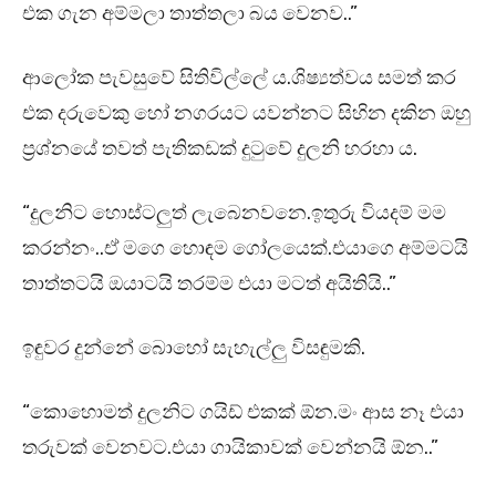
එක ගැන අම්මලා තාත්‍තලා බය වෙනව..”
ආලෝක පැවසුවේ සිතිවිල්ලේ ය.ශිෂ්‍යත්වය සමත් කර
එක දරුවෙකු හෝ නගරයට යවන්නට සිහින දකින ඔහු
ප්‍රශ්නයේ තවත් පැතිකඩක් දුටුවේ දුලනි හරහා ය.
“දුලනිට හොස්ටලුත් ලැබෙනවනෙ.ඉතුරු වියදම් මම
කරන්නං..ඒ මගෙ හොඳම ගෝලයෙක්.එයාගෙ අම්මටයි
තාත්තටයි ඔයාටයි තරම්ම එයා මටත් අයිතියි..”
ඉඳුවර දුන්නේ බොහෝ සැහැල්ලු විසඳුමකි.
“කොහොමත් දුලනිට ගයිඩ් එකක් ඕන.මං ආස නෑ එයා
තරුවක් වෙනවට.එයා ගායිකාවක් වෙන්නයි ඕන..”