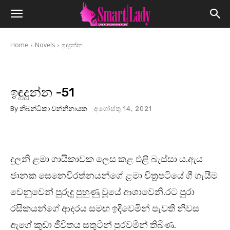
Home
Novels
ඉඳුදුන්න
ඉඳුදුන්න -51
By
නිබන්ධිකා වන්නිනායක
අගෝස්තු 14, 2021
දුලනි ළමා ගායිකාවක ලෙස කළ එළි බැස්සා ය.ඇය
ජානක සෙනෙවිරත්නයන්ගේ ළමා චිත්‍රපටියේ ගී ගැයීම
වෙනුවෙන් පුරුදු පුහුණු වූයේ ආශාවෙනි.රට පුරා
රසිකයන්ගේ ආදරය සමඟ ඉදිවෙමින් පැවති නිවස
ඇගේ කුඩා ජීවිතය සතුටින් පුරවමින් තිබිණ.