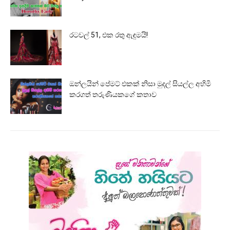
රටවල් 51, එක රතු ඇඳුමයි!
ඔන්ලයින් පේමට් එකක් නිසා මුදල් සියල්ල අහිමි
කරගත් තරුණියකගේ කතාව