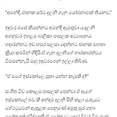
“අමන්දී..ජානක සර්ට දුලනි ගැන යෝජනාවක් තියනව.”
ඉඳුවර එසේ කියන්නට අමන්දී ඇමතුවා ය.දුලනි
අගනුවර ඉහළම බාලිකා පාසලක අධ්‍යාපනය
හදාරන්නට ඉඩ හසර සලසා දෙන්නට ජානක මහතා
ක්‍රියා කරමින් හිඳියි.ඒ ගැන දුලනිගේ භාරකාරත්වය
විමසන්නැයි ඔහු ඉඳුවරගෙන් ඉල්ලා තිබිණ.
“ඒ මගේ ඉස්කෝලෙ.පුතා යන්න කැමති ද?”
සංගීත ටීච කොළඹ පාසලක් පෙන්වා ඒ ඇගේ
ඉස්කෝලේ බව කී අන්දම දුලනි සිහි කළා ය.ඇයට
ගේට්ටුවෙන් ඇතුළත පෙනුණේ අමුතු සුරංගනා
ලෝකයක් පරිද්දෙනි.ඒ ලෝකයට දොර විවර වීම ගැන