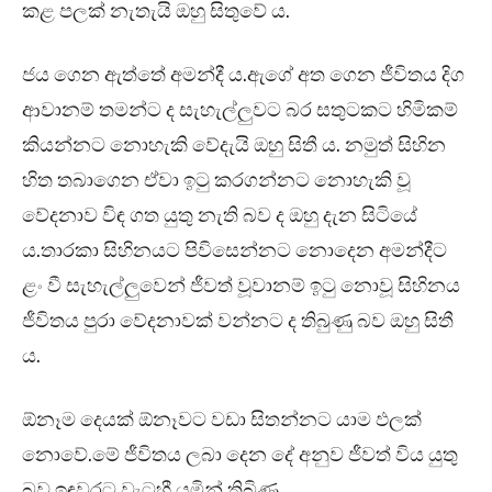
කළ පලක් නැතැයි ඔහු සිතුවේ ය.
ජය ගෙන ඇත්තේ අමන්දී ය.ඇගේ අත ගෙන ජීවිතය දිග
ආවානම් තමන්ට ද සැහැල්ලුවට බර සතුටකට හිමිකම්
කියන්නට නොහැකි වේදැයි ඔහු සිතී ය. නමුත් සිහින
හිත තබාගෙන ඒවා ඉටු කරගන්නට නොහැකි වූ
වේදනාව විඳ ගත යුතු නැති බව ද ඔහු දැන සිටියේ
ය.තාරකා සිහිනයට පිවිසෙන්නට නොදෙන අමන්දීට
ළං වී සැහැල්ලුවෙන් ජීවත් වූවානම් ඉටු නොවූ සිහිනය
ජීවිතය පුරා වේදනාවක් වන්නට ද තිබුණු බව ඔහු සිතී
ය.
ඕනෑම දෙයක් ඕනෑවට වඩා සිතන්නට යාම ඵලක්
නොවේ.මේ ජීවිතය ලබා දෙන දේ අනුව ජීවත් විය යුතු
බව ඉඳුවරට වැටහී යමින් තිබිණ.