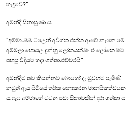
හැදුවෙ?”
අමන්දී සිනාසුණා ය.
“අම්මා..මම බලෙන් අවිශ්ක එක්ක ආවේ නෑනෙ.මේ
අම්මලා හොයල දුන්නු ලෝකයක්.මං ඒ ලෝකෙ මට
පහසු විදියට හදා ගත්තා.එච්චරයි.”
අමන්දීට තව කියන්නට බොහෝ දෑ මුවඟට පැමිණි
නමුත් ඇය සිටියේ තර්ක නොකරන මානසිකත්වයක
ය.ඇය අම්මාගේ වචන පවා සිනාවකින් දරා ගත්තා ය.