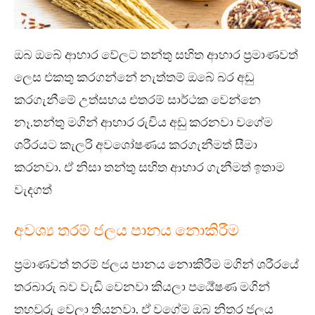
ඔබ ඔබේ ආහාර වේලට තන්තු සහිත ආහාර ප්‍රමාණවත්
ලෙස එකතු කරගන්නේ නැත්තම් ඔබේ බර අඩු
කරගැනීමේ උත්සහය එතරම් සාර්ථක වෙන්නෙ
නෑ.තන්තු මගින් ආහාර රුචිය අඩු කරනවා වගේම
ශරීරයට කැලරි අවශෝෂණය කරගැනීමත් සීමා
කරනවා. ඒ නිසා තන්තු සහිත ආහාර ගැනීමත් ඉතාම
වැදගත්
අවශ්‍ය තරම් ජලය පානය නොකිරීම
ප්‍රමාණවත් තරම් ජලය පානය නොකිරීම මගින් ශරීරයේ
තරබාරු බව වැඩි වෙනවා කියලා පර්‍යේෂණ මගින්
තහවුරු වෙලා තියනවා. ඒ වගේම ඔබ නිතර ජලය