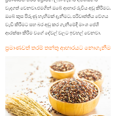
වැදගත් වෙනවා.එමගින් ඔබේ ආහාර රුචිය අඩු කිරීමට,
ඔබේ කුස පිරුණු හැඟිමක් දැනීමට, පරිවෘත්තීය වේගය
වැඩි කිරීමට සහ බර අඩු කර ගැනීමේදී මාංශ පේශි
ආරක්ෂා කිරීම වගේ දේවල් වලට ඉවහල් වෙනවා.
ප්‍රමාණවත් තරම් තන්තු ආහාරයට නොගැනීම