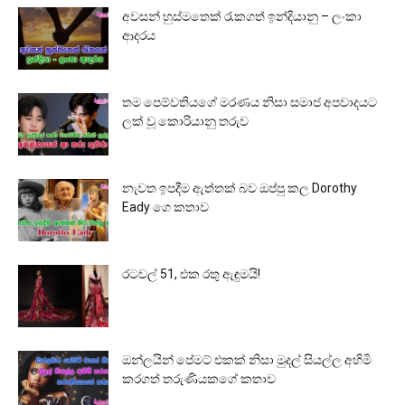
අවසන් හුස්මතෙක් රැකගත් ඉන්දියානු – ලංකා
ආදරය
තම පෙම්වතියගේ මරණය නිසා සමාජ අපවාදයට
ලක් වූ කොරියානු තරුව
නැවත ඉපදීම ඇත්තක් බව ඔප්පු කල Dorothy
Eady ගෙ කතාව
රටවල් 51, එක රතු ඇඳුමයි!
ඔන්ලයින් පේමට් එකක් නිසා මුදල් සියල්ල අහිමි
කරගත් තරුණියකගේ කතාව