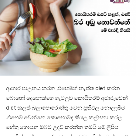
ආහාර පාලනය කරන ,එහෙමත් නැත්ත diet කරන
බොහෝ දෙනෙක්ගෙ ගැටලුව කොයිතරම් අමාරුවෙන්
diet කලත් බලාපොරොත්තු වෙන ප්‍රතිඵල නොලැබීම
.එහෙම වෙන්නෙ කොහොමද කියල කල්පනා කරල
හේතු හොයන ඔබට උදව් කරන්න තමයි මේ ලිපිය.