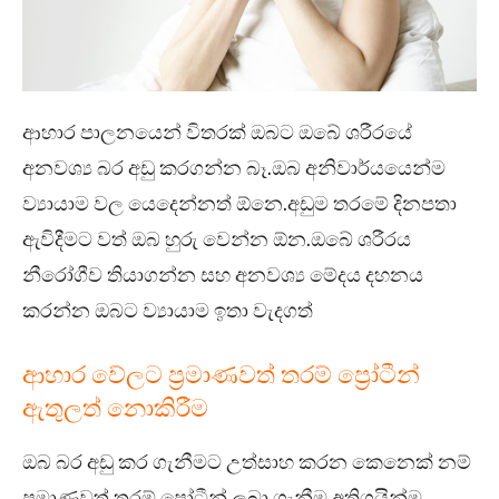
ආහාර පාලනයෙන් විතරක් ඔබට ඔබේ ශරීරයේ
අනවශ්‍ය බර අඩු කරගන්න බෑ.ඔබ අනිවාර්යයෙන්ම
ව්‍යායාම වල යෙදෙන්නත් ඕනෙ.අඩුම තරමේ දිනපතා
ඇවිදීමට වත් ඔබ හුරු වෙන්න ඕන.ඔබේ ශරීරය
නීරෝගීව තියාගන්න සහ අනවශ්‍ය මේදය දහනය
කරන්න ඔබට ව්‍යායාම ඉතා වැදගත්
ආහාර වේලට ප්‍රමාණවත් තරම් ප්‍රෝටීන්
ඇතුලත් නොකිරීම
ඔබ බර අඩු කර ගැනීමට උත්සාහ කරන කෙනෙක් නම්
ප්‍රමාණවත් තරම් ප්‍රෝටීන් ලබා ගැනීම අතිශයින්ම