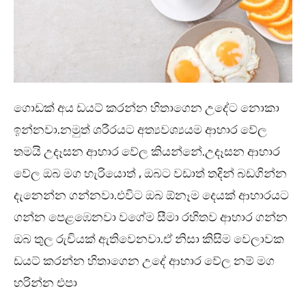
ගොඩක් අය ඩයට් කරන්න හිතාගෙන උදේට නොකා
ඉන්නවා.නමුත් ශරීරයට අත්‍යවශ්‍යයම ආහාර වේල
තමයි උදෑසන ආහාර වේල කියන්නේ.උදෑසන ආහාර
වේල ඔබ මග හැරියොත් , ඔබට වඩාත් තදින් බඩගින්න
දැනෙන්න ගන්නවා.එවිට ඔබ ඕනෑම දෙයක් ආහාරයට
ගන්න පෙළඹෙනවා වගේම සීමා රහිතව ආහාර ගන්න
ඔබ තුල රුචියක් ඇතිවෙනවා.ඒ නිසා කිසිම වෙලාවක
ඩයට් කරන්න හිතාගෙන උදේ ආහාර වේල නම් මග
හරින්න එපා