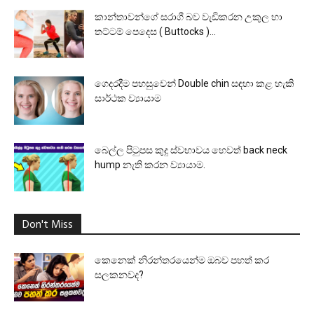
කාන්තාවන්ගේ සරාගී බව වැඩිකරන උකුල හා
තට්ටම් පෙදෙස ( Buttocks )...
ගෙදරදීම පහසුවෙන් Double chin සඳහා කළ හැකි
සාර්ථක ව්‍යායාම
බෙල්ල පිටුපස කුදු ස්වභාවය හෙවත් back neck
hump නැති කරන ව්‍යායාම.
Don't Miss
කෙනෙක් නිරන්තරයෙන්ම ඔබව පහත් කර
සලකනවද?