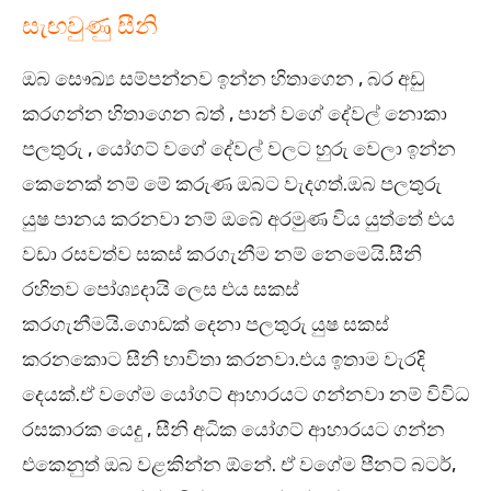
සැඟවුණු සීනි
ඔබ සෞඛ්‍ය සම්පන්නව ඉන්න හිතාගෙන , බර අඩු
කරගන්න හිතාගෙන බත් , පාන් වගේ දේවල් නොකා
පලතුරු , යෝගට් වගේ දේවල් වලට හුරු වෙලා ඉන්න
කෙනෙක් නම් මේ කරුණ ඔබට වැදගත්.ඔබ පලතුරු
යුෂ පානය කරනවා නම් ඔබේ අරමුණ විය යුත්තේ එය
වඩා රසවත්ව සකස් කරගැනීම නම් නෙමෙයි.සීනි
රහිතව පෝශ්‍යදායි ලෙස එය සකස්
කරගැනීමයි.ගොඩක් දෙනා පලතුරු යුෂ සකස්
කරනකොට සීනි භාවිතා කරනවා.එය ඉතාම වැරදි
දෙයක්.ඒ වගේම යෝගට් ආහාරයට ගන්නවා නම් විවිධ
රසකාරක යෙදු , සීනි අධික යෝගට් ආහාරයට ගන්න
එකෙනුත් ඔබ වළකින්න ඕනේ. ඒ වගේම පීනට් බටර්,