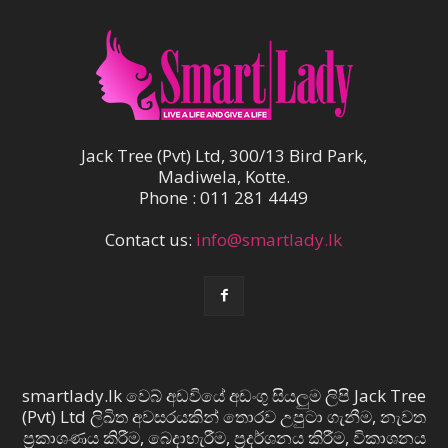
Jack Tree (Pvt) Ltd, 300/13 Bird Park,
Madiwela, Kotte.
Phone : 011 281 4449
Contact us:
info@smartlady.lk
smartlady.lk වෙබ් අඩවියේ අඩංගු සියලුම ලිපි Jack Tree
(Pvt) Ltd ලිඛිත අවසරයකින් තොරව උපුටා ගැනීම, නැවත
ප්‍රකාශණය කිරීම, බෙදාහැරීම, ප්‍රදර්ශනය කිරීම, විකාශනය