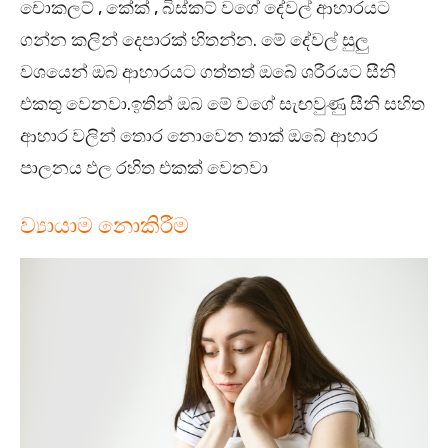
චොකලට් , කේක් , බිස්කට් වගේ දේවල් ආහාරයට
ගන්න කලින් දෙපාරක් හිතන්න. මේ දේවල් සුලු
වශයෙන් ඔබ ආහාරයට ගත්තත් ඔබේ ශරීරයට සීනි
එකතු වෙනවා.ඉතින් ඔබ මේ වගේ සැඟවුණු සීනි සහිත
ආහාර වලින් තොර නොවෙන තාක් ඔබේ ආහාර
පාලනය ඵල රහිත එකක් වෙනවා
ව්‍යායාම නොකිරීම