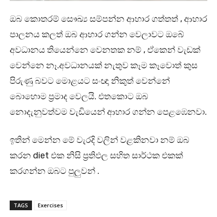
ඔබ කොතරම් සෞඛ්‍ය සම්පන්න ආහාර ගත්තත් , ආහාර
පාලනය කලත් ඔබ ආහාර ගන්න වෙලාවට ඔබේ
අවධානය තියෙන්නෙ වෙනතක නම් , ඒකෙන් වැඩක්
වෙන්නෙ නෑ.අවධානයක් නැතුව කෑම කෑවොත් කුස
පිරුණු බවට මොළයට සංඥා නිකුත් වෙන්නේ
බොහොම ප්‍රමාද වෙලයි. එතකොට ඔබ
නොදැනුවත්වම වැඩියෙන් ආහාර ගන්න පෙළඹෙනවා.
ඉතින් මෙන්න මේ වැරදි වලින් වළකිනවා නම් ඔබ
කරන diet එක නිසි ප්‍රතිඵල සහිත සාර්ථක එකක්
කරගන්න ඔබට පුලුවන් .
TAGS
Exercises