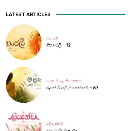
LATEST ARTICLES
ගීතාංජලී
ගීතාංජලී – 12
මලක් වී යළි පිපෙන්නම්
මලක් වී යළි පිපෙන්නම් – 57
ඔලියැන්ඩර්
ඔලියැන්ඩර් – 75