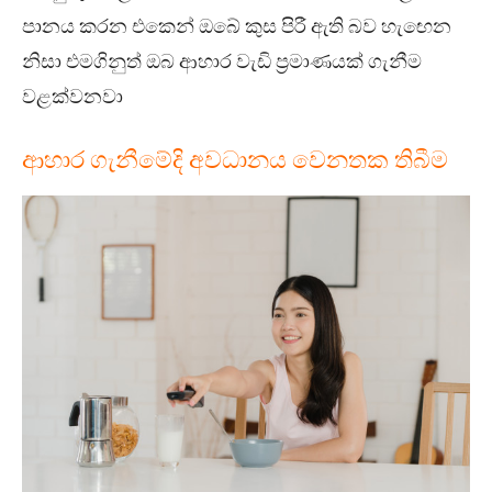
පානය කරන එකෙන් ඔබේ කුස පිරී ඇති බව හැඟෙන
නිසා එමගිනුත් ඔබ ආහාර වැඩි ප්‍රමාණයක් ගැනීම
වළක්වනවා
ආහාර ගැනීමේදි අවධානය වෙනතක තිබීම