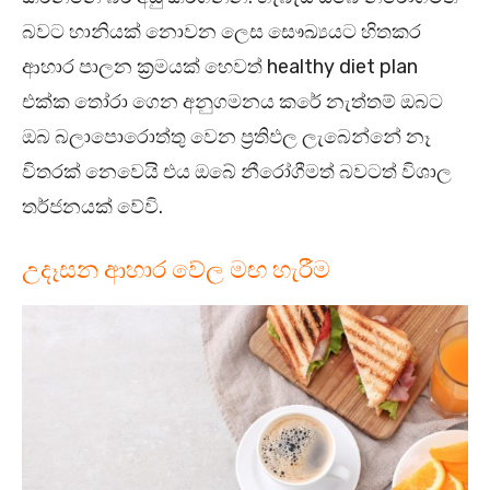
බවට හානියක් නොවන ලෙස සෞඛ්‍යයට හිතකර
ආහාර පාලන ක්‍රමයක් හෙවත් healthy diet plan
එක්ක තෝරා ගෙන අනුගමනය කරේ නැත්තම් ඔබට
ඔබ බලාපොරොත්තු වෙන ප්‍රතිඵල ලැබෙන්නේ නෑ
විතරක් නෙවෙයි එය ඔබේ නීරෝගීමත් බවටත් විශාල
තර්ජනයක් වේවි.
උදෑසන ආහාර වේල මඟ හැරීම