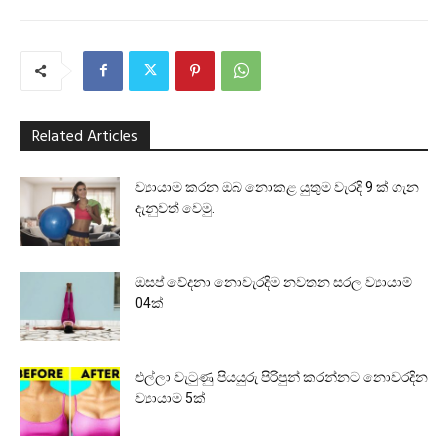
Related Articles
ව්‍යායාම කරන ඔබ නොකළ යුතුම වැරදි 9 ක් ගැන
දැනුවත් වෙමු.
ඔසප් වේදනා නොවැරදිම නවතන සරල ව්‍යායාම්
04ක්
එල්ලා වැටුණු පියයුරු පිරිපුන් කරන්නට නොවරදින
ව්‍යායාම 5ක්