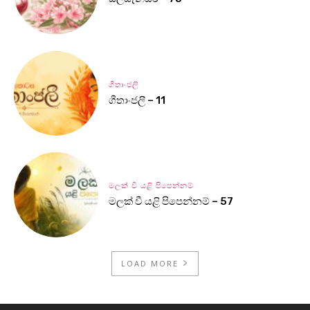
ගීතාංජලී
ගීතාංජලී – 11
මලක් වී යළි පිපෙන්නම්
මලක් වී යළි පිපෙන්නම් – 57
LOAD MORE