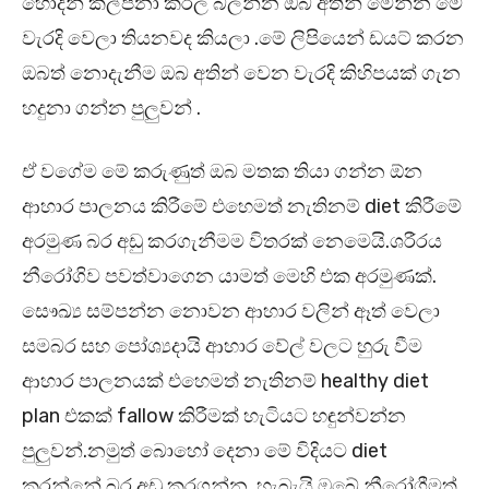
හොදින් කල්පනා කරල බලන්න ඔබ අතින් මෙන්න මේ
වැරදි වෙලා තියනවද කියලා .මේ ලිපියෙන් ඩයට් කරන
ඔබත් නොදැනීම ඔබ අතින් වෙන වැරදි කිහිපයක් ගැන
හදුනා ගන්න පුලුවන් .
ඒ වගේම මේ කරුණුත් ඔබ මතක තියා ගන්න ඕන
ආහාර පාලනය කිරීමේ එහෙමත් නැතිනම් diet කිරීමේ
අරමුණ බර අඩු කරගැනීමම විතරක් නෙමෙයි.ශරීරය
නීරෝගිව පවත්වාගෙන යාමත් මෙහි එක අරමුණක්.
සෞඛ්‍ය සම්පන්න නොවන ආහාර වලින් ඈත් වෙලා
සමබර සහ පෝශ්‍යදායි ආහාර වේල් වලට හුරු වීම
ආහාර පාලනයක් එහෙමත් නැතිනම් healthy diet
plan එකක් fallow කිරීමක් හැටියට හඳුන්වන්න
පුලුවන්.නමුත් බොහෝ දෙනා මේ විදියට diet
කරන්නේ බර අඩු කරගන්න. හැබැයි ඔබේ නීරෝගීමත්