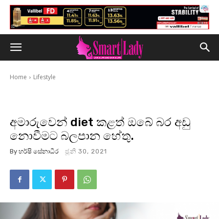
Home
Lifestyle
අමාරුවෙන් diet කළත් ඔබේ බර අඩු
නොවීමට බලපාන හේතු.
By
හර්ෂි සේනාධීර
ජූනි 30, 2021