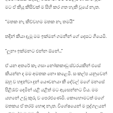
මට ඒ කියූ කිසිවක් ම සිහි කර ගත හැකි වූයේ නැත.
“මතක නෑ කිව්වහම මතක නෑ තමයි”
තදින් කියා දැමූ මම ඉක්මන් ගමනින් ගේ දෙසට ගියෙමි.
“ලූනා ඉක්මනට එන්න ඕනේ…”
ඒ යන අතරේ කෑ ගසා නෝකකාඩු ස්වරයකින් එසේ
කියන්න ද මම අමතක නො කළෙමි. සංකල්ප යනුවෙන්
ඔහු ව හඳුන්වා දුන් යෞවනයා කී දේවල් මගේ මනසේ
පිළිරැව් දෙමින් යළි යළිත් මට ඇසෙන්නට විය. මම
යහනේ උඩු කුරු ව පෙරළුණෙමි. කොහොමටත් මගේ
මතකය ඒ තරම් හොඳ නැත. විශේෂයෙන් ම පුද්ගලයන්