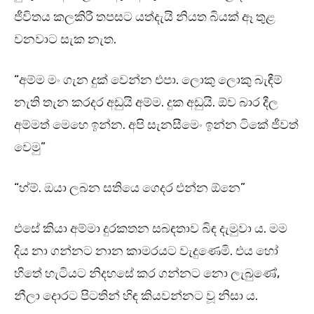
ජීවිතය කලකිරී තපසට යත්දැයි නියත බියක් ඈ තුළ
වනවාට සැක නැත.
“අම්ම මං ගැන දුක් වෙන්න එපා. ලොකු ලොකු බැඳීම්
නැති තැන කරදර අඩුයි අම්ම. දුක අඩුයි. ඕව බාර දීල
අම්මත් මෙහෙ ඉන්න. අපි සැනසීමෙං ඉන්න ටිකේ ජීවත්
වෙමු”
“හ්ම්. ඔයා ලබන සතියෙ ගෙදර එන්න ඕනෙ”
එසේ කියා අම්මා දුරකතන සබඳතාව බිඳ දැමුවා ය. මම
දිය නා ගන්නට නාන කාමරයට වැදුණෙමි. එය හෝ
හිතේ හැටියට නිදහසේ කර ගන්නට නො ලැබුණේ,
නීලා දොරට පිටතින් හිඳ කියවන්නට වූ නිසා ය.