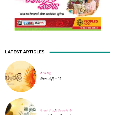
LATEST ARTICLES
ගීතාංජලී
ගීතාංජලී – 11
මලක් වී යළි පිපෙන්නම්