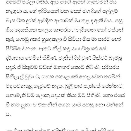
අතෙහි පටලා ගතිමි. ඇය මගේ ඇඟේ ගෑවෙමින් පිය
නැගුවා ය. ගේ ඉදිරියෙන් වන පෙත් මග දිගේ පල්ලම්
බැස ටික දුරක් ඇවිදින ආශාවක් මා තුළ ද ඇති විය. පසු
ගිය දෙසතියක කාලය කාමරයට වැදීගෙන හෝ වත්තේ
තුරු ගොමු අතර හුදෙකලා වී සිටියා මිස මා පාරට හෝ
පිවිසියේ නැත. ඈතට නිල් කඳු යාය චිත්‍රයක් සේ
දර්ශනය වෙමින් තිබිණ. මෑතින් දිස් වුණ පික්චර් බැම්බූ
පඳුර, ඒ සිතුවම වඩාත් මනහර කොට තිබිණි. පරිසරය
සිහිලැල් වූවා ට, ගහක කොළයක් හෙලවෙන තරමින්
මඳ පවනකුදු හැමුවේ නැත. බුලී පාර පැත්තේ පේන්නට
නොමැති වීම ලොකු දෙයක් කියා මට සිතිණි. නො එසේ
වී නම් ලූනා ව එතැනින් ගෙන යාම පහසු නො වන්නේ
ය.