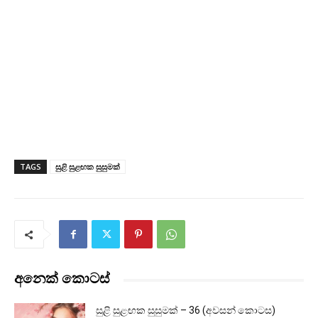
TAGS
සුළි සුළඟක සුසුමක්
අනෙක් කොටස්
සුළි සුළඟක සුසුමක් – 36 (අවසන් කොටස)