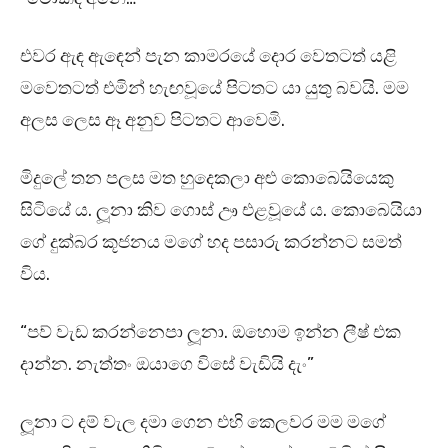
එවර ඇඳ ඇඳෙන් පැන කාමරයේ දොර වෙතටත් යළි
මවෙතටත් එමින් හැඟවූයේ පිටතට යා යුතු බවයි. මම
අලස ලෙස ඈ අනුව පිටතට ආවෙමි.
මිදුලේ තන පලස මත හුදෙකලා අළු කොබෙයියෙකු
සිටියේ ය. ලූනා කිව ගොස් ඌ එළවූයේ ය. කොබෙයියා
ගේ දුක්බර කූජනය මගේ හද පසාරු කරන්නට සමත්
විය.
“පව් වැඩ කරන්නෙපා ලූනා. ඔහොම ඉන්න ලීෂ් එක
දාන්න. නැත්තං ඔයාගෙ විසේ වැඩියි දැං”
ලූනා ට දම් වැල දමා ගෙන එහි කෙලවර මම මගේ