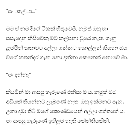
“සං…කල්…ප…”
මම ඒ නම දිගේ ටිකක් හිතුවෙමි. නමුත් ඔහු හා
සසැඳෙන කිසිවෙකු මට කල්පනා වූයේ නැත. ගෑනු
ළමයින් කතාවට අල්ලා ගන්නට කොල්ලන් කියනා ඔය
වගේ කතන්දර ගැන නො දන්නා කෙනෙක් නොවේ මා.
“මං දන්නෑ”
කියමින් මා ආපසු හැරුණේ එනිසා ම ය. නමුත් මට
අඩියක් තියන්නට ලැබුණේ නැත. ඔහු ඉක්මනට පැන,
උනා දමා තිබි මගේ කොණ්ඩයෙන් අල්ලා ගත්තතේ ය.
මා ආපසු හැරුණේ ඉහිලුම් නැති කේන්තියකිනි.