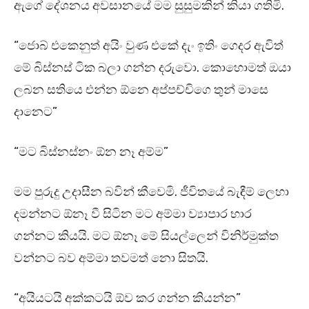
ඇගේ දේශනය අවසානයේ මම සුසුමකින් කියා ගතිමි.
“ජොබ් එකෙනුත් අයිං වුණ එකේ දැං ඉතිං ගෙදර ඇවිත්
මේ බිස්නස් ටික බලා ගන්න දරුවො. කොහොමත් ඔයා
ලබන සතියෙ එන්න ඕනෙ අප්පච්චිගෙ තුන් මාසෙ
දානෙට”
“මට බිස්නස්නං ඕන නෑ අම්ම”
මම පුරුදු උදාසීන බවින් කීවෙමි. ජීවිතයේ බැඳීම් ලෙහා
දමන්නට ඕනෑ වී සිටින මට අම්මා ව්‍යාපාර භාර
ගන්නට කියයි. මට ඕනෑ මේ සියල්ලෙන් විනිර්මුක්ත
වන්නට බව අම්මා තවමත් නො සිතයි.
“අයියටයි අක්කටයි ඕව කර ගන්න කියන්න”