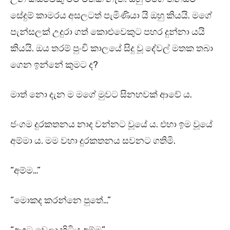
සේදුම් කාමරය අසලටත් පැමිණියා යි ඔහු කියයි. මගේ
පැන්සලක් උදුරා ගත් කොළුවෙකුට පහර දුන්නා යයි
කියයි. ඔය තරම් පුංචි කාලයේ සිදු වූ දේවල් මතක තබා
ගෙන ඉන්නේ කුමට ද?
මාත් නො දැන ම මගේ මුවට සිනහවක් ආවේ ය.
ජංගම දුරකතනය නාද වන්නට වූයේ ය. එහා ඉම වූයේ
අම්මා ය. මම වහා දුරකතනය සවනට ගතිමි.
“අම්ම…”
“මොකද කරන්නෙ පුතේ…”