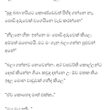
“සුදු බබා හරියට කොණ්ඩෙවත් පිහිද ගන්නෙ නෑ.
පොඩි දරුවෙක් වගෙයිනෙ වැඩ කරන්නෙ”
“නීලනෙ හිතං ඉන්නෙ මං පොඩි දරුවෙක් කියල.
අම්මත් ඔහොමයි. මට මං ගැන බලා ගන්න පුළුවන්
අනේ”
“බලා ගන්නව නෙවෙන්නං. අර වසවර්ති කොල්ලන්ට
දොස් කියන්න ගියා. කවුද දන්නෙ උං ඕව මතක තියං
ඉඳල මොන වාඩුවක් ගනීද කියල”
“ඒව කොහෙද මාත් එක්ක…”
“ඔය ඔය ඉතිං…”