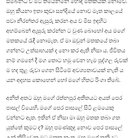
සම්බන්ධ ව මට තියෙන්නේ හොඳ මතකයක් නොවේ.
ඔහු කියනා ඉතා කුඩා සන්දියේ නොව මෑත කාලයේ
පවා නිරන්තර ඇසුරු කරන අය ව මිස ඉඳහිට
අහම්බෙන් ඇසුරු කරන්න ට වුණ බොහෝ අය මගේ
මතකයේ රැඳී නොමැත. ඒ මා ඔවුන් මතකයේ තබා
ගන්නට උත්සාහයක් ද නො කර ඇති නිසා ය. ජීවිතය
නම් ගමනේ දී මග තොට හමු වෙන හැම පුද්ගල රුවක්
ම හද තුළ රුවා ගෙන සිටීමේ අවශ්‍යතාවයක් නැති ය
යන අදහස කොහෙන් හෝ මගේ හිතට රිංගා තිබේ.
අනිත් අතට ඔහු මගේ රත්නපුර අතීතයට අයත් පෙර
පාසල් වියෙහි, මගේ පෙර පාසලේ සිටි ළමයෙකු
වන්නට ඇත. ඉතින් ඒ නිසා මා ඔහු මතක තබා ගත
යුත්තේ කුමට ද? ඔහු පමණකුදු නොව පෙර පාසලේ
උන් කිසිවෙකු මට මතක නැත. ඔහු මගේ තනියට