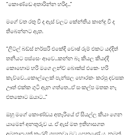
“කොණ්ඩෙ අතාරින්න හරිද…”
මගේ වත රතු වී ද ඇස් වලට කේන්තිය කාන්දු වී ද
තිබෙන්නට ඇත.
“ලිට්ල් බඩ්ස් නර්සරි එකේදි වොෂ් රූම් එකට යද්දිත්
තනියට පස්සෙං ආවෙ…කන්න බෑ කියල කියද්දි
කොහොම හරි මගෙ ලන්ච් බොක්ස් එකෙං හරි
කැව්වෙ…කොල්ලෙක් පැන්සල හොරකං කරපු දවසක
ඌත් එක්ක ගුටි ඇන ගත්තෙ…ඒ සංකල්ප මතක නෑ
එතකොට ඔයාට…”
ඔහු මගේ කොණ්ඩය අතෑරියේ ඒ සියල්ල කියා ගෙන
යාමෙන් අනතුරුව ය. ඒ ඇස් මත ඉතිහාසගත
අමනාපයක් කැරලි ගසනවා මට පෙනුණේ ය. නමුත්