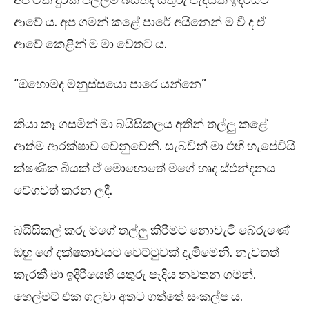
අප ටික දුරක් පල්ලම් බසිත්දී යතුරු පැදියක් ඉදිරියට
ආවේ ය. අප ගමන් කළේ පාරේ අයිනෙන් ම වී ද ඒ
ආවේ කෙළින් ම මා වෙතට ය.
“ඔහොමද මනුස්සයො පාරෙ යන්නෙ”
කියා කෑ ගසමින් මා බයිසිකලය අතින් තල්ලු කළේ
ආත්ම ආරක්ෂාව වෙනුවෙනි. සැබවින් මා එහි හැපේවියි
ක්ෂණික බියක් ඒ මොහොතේ මගේ හෘද ස්ඵන්දනය
වේගවත් කරන ලදී.
බයිසිකල් කරු මගේ තල්ලු කිරීමට නොවැටී බේරුණේ
ඔහු ගේ දක්ෂතාවයට වෙට්ටුවක් දැමීමෙනි. නැවතත්
කැරකී මා ඉදිරියෙහි යතුරු පැදිය නවතන ගමන්,
හෙල්මට් එක ගලවා අතට ගත්තේ සංකල්ප ය.