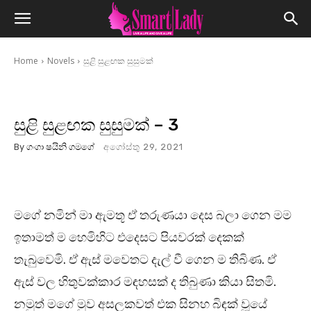
Home
Novels
සුළි සුළඟක සුසුමක්
සුළි සුළඟක සුසුමක් – 3
By
ගංගා ෂයිනි ගමගේ
අගෝස්තු 29, 2021
මගේ නමින් මා ඇමතූ ඒ තරුණයා දෙස බලා ගෙන මම
ඉතාමත් ම හෙමිහිට එදෙසට පියවරක් දෙකක්
තැබුවෙමි. ඒ ඇස් මවෙතට දැල් වී ගෙන ම තිබිණ. ඒ
ඇස් වල හිතුවක්කාර මඳහසක් ද තිබුණා කියා සිතමි.
නමුත් මගේ මුව අසලකවත් එක සිනහ බිඳක් වූයේ