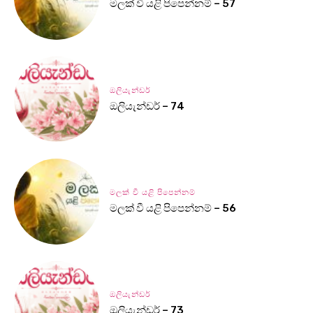
මලක් වී යළි පිපෙන්නම් – 57
ඔලියැන්ඩර්
ඔලියැන්ඩර් – 74
මලක් වී යළි පිපෙන්නම්
මලක් වී යළි පිපෙන්නම් – 56
ඔලියැන්ඩර්
ඔලියැන්ඩර් – 73