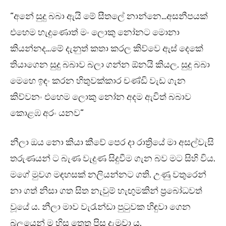
“අනේ සුදු බබා ඇයි මේ සීතලේ නාන්නෙ…අසනීපයක්
එහෙම හැදුණොත් මං ලොකු නෝනට මොනා
කියන්නද…මේ දැනුත් කතා කරල කිව්වෙ ඇස් දෙකේ
තියාගෙන සුදු බබාව බලා ගන්න ඕනයි කියල. සුදු බබා
මෙහෙ ඉඳං කරන හිතුවක්කාර චණ්ඩි වැඩ ගැන
කිව්වනං එහෙම ලොකු නෝන අදම ඇවිත් බබාව
කොළඹ අරං යනව”
නීලා ඔය නො කියා කීවේ පෙර දා රාත්‍රියේ මා අසල්වැසි
තරුණයන් ට බැණ වැදුණ සිදුවීම ගැන බව මට සිහි විය.
මගේ මුවග මඳහසක් නලියන්නට ගති. උණු වතුරෙන්
නා ගත් නිසා ගත සිත නැවුම් හැඟුමකින් ප්‍රබෝධවත්
වූයේ ය. නීලා මාව වැරැන්ඩා පුටුවක හිඳුවා ගෙන
බලයෙන් ම හිස තෙත පිස දැමුවා ය.