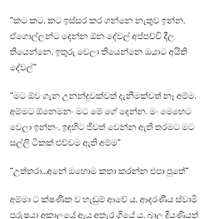
“කට කට. කට ඉස්සර කර ගන්නෙ නැතුව ඉන්න.
ඒගොල්ලන්ට දෙන්න ඕන දේවල් අප්පච්චි දීල
තියෙන්නෙ. ඉතුරු වෙලා තියෙන්නෙ ඔයාට අයිති
දේවල්”
“මට ඕව ගැන උනන්දුවක්වත් දැනීමක්වත් නෑ අම්ම.
අම්මට ඕනෙමනං මට මේ ගේ දෙන්න. මං මෙහෙට
වෙලා ඉන්නං. ඉඳහිට ජීවත් වෙන්න ඇති තරමට මට
සල්ලි ටිකක් එව්වම ඇති අම්ම”
“උත්තරා…අනේ ඔහොම කතා කරන්න එපා පුතේ”
අම්මා ට ක්ෂණික ව හැඬුම් ආවේ ය. ආදරණීය ස්වාමි
පුරුෂයා අකාලයේ ඇය අතැර ගියේ ය. බාල දියණියත්