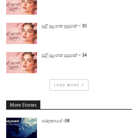
සුළි සුළඟක සුසුමක් – 35
සුළි සුළඟක සුසුමක් – 34
LOAD MORE
More Stories
ශරදාකාසේ -08