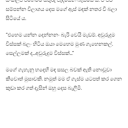
සංකල්ප එහෙමම යතුරු පැදියෙන් බැස්සේ ය. ඒ ජව
සම්පන්න විලාශය දෙස මගේ ඇස් මඳක් නතර වී බලා
සිටියේ ය.
“එහෙම යන්න දෙන්නනං බැරි වෙයි මැඩම්. අවුරුදුම
විස්සක් බලං හිටිය ඔයා මෙහෙම මුණ ගැහෙනකල්.
සෙල්ලමක් ද…අවුරුදුම විස්සක්…”
මගේ ගැහැනු හදෙහි මඳ සසල බවක් ඇති නොවූවා
කීවොත් මුසාවකි. නමුත් මම ඒ ගැස්ම යටපත් කර ගෙන
කුඩා කර ගත් දෑසින් ඔහු දෙස බැලීමි.