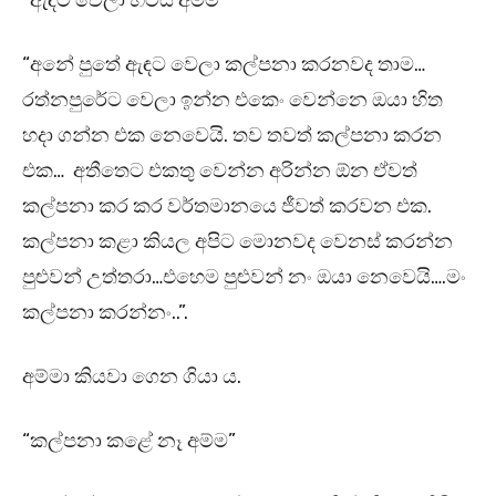
“ඇඳට වෙලා හිටිය අම්ම”
“අනේ පුතේ ඇඳට වෙලා කල්පනා කරනවද තාම…
රත්නපුරේට වෙලා ඉන්න එකෙං වෙන්නෙ ඔයා හිත
හදා ගන්න එක නෙවෙයි. තව තවත් කල්පනා කරන
එක… අතීතෙට එකතු වෙන්න අරින්න ඕන ඒවත්
කල්පනා කර කර වර්තමානයෙ ජීවත් කරවන එක.
කල්පනා කළා කියල අපිට මොනවද වෙනස් කරන්න
පුළුවන් උත්තරා…එහෙම පුළුවන් නං ඔයා නෙවෙයි….මං
කල්පනා කරන්නං..”.
අම්මා කියවා ගෙන ගියා ය.
“කල්පනා කළේ නෑ අම්ම”