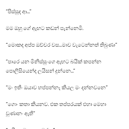
“පිස්සුද ආ…”
මම ඔහු ගේ ඇඟට කඩන් පැන්නෙමි.
“මොකද අප්ප ඔච්චර වස…මාව වැටෙන්නත් තිබුණා”
“පාරෙ යන මිනිස්සුංගෙ ඇඟට බයික් කපන්න
පොලීසියෙන්ද ලයිසන් දුන්නෙ…”
“මං ඉතිං ඔයාව හප්පන්නෑ කියල මං දන්නවනෙ”
“ගොං කතා කියනව. එක තප්පරයක් එහා මෙහා
වුණානං ඇති”