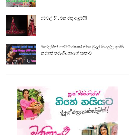
රටවල් 51, එක රතු ඇඳුමයි!
ඔන්ලයින් පේමට් එකක් නිසා මුදල් සියල්ල අහිමි
කරගත් තරුණියකගේ කතාව