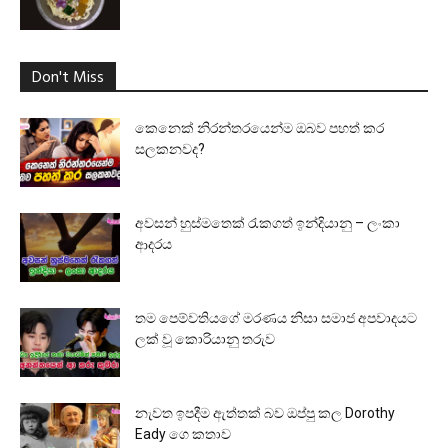
Don't Miss
කෙනෙක් නිරන්තරයෙන්ම ඔබව පහත් කර
සලකනවද?
අවසන් හුස්මතෙක් රැකගත් ඉන්දියානු – ලංකා
ආදරය
තම පෙම්වතියගේ මරණය නිසා සමාජ අපවාදයට
ලක් වූ කොරියානු තරුව
නැවත ඉපදීම ඇත්තක් බව ඔප්පු කල Dorothy
Eady ගෙ කතාව