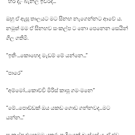
“හරි දැං බැනල ඉවරද…”
ඔහු ඒ ඇසූ තාලයට මට සිනහ නැගෙන්නට ආවේ ය.
නමුත් මම ඒ සිනහව සංකල්ප ට නො පෙනෙන සෙයින්
ගිල ගතිමි.
“ඉතිං…කොහෙද මැඩම් මේ යන්නෙ…”
“පාරෙ”
“අම්මෝ…කොච්චි මිරිස් කාපු ගමංමනෙ”
“මේ…පොඩ්ඩක් ඔය යකඩ ගොඩ ගන්නවද…මට
යන්න…”