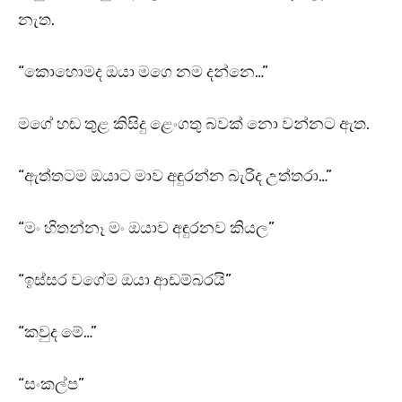
නැත.
“කොහොමද ඔයා මගෙ නම දන්නෙ…”
මගේ හඬ තුළ කිසිදු ළෙංගතු බවක් නො වන්නට ඇත.
“ඇත්තටම ඔයාට මාව අඳුරන්න බැරිද උත්තරා…”
“මං හිතන්නෑ මං ඔයාව අඳුරනව කියල”
“ඉස්සර වගේම ඔයා ආඩම්බරයි”
“කවුද මේ…”
“සංකල්ප”