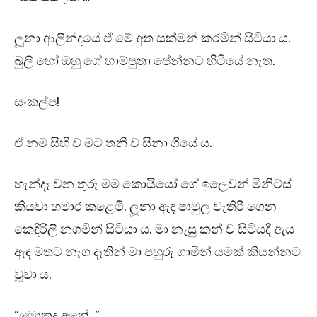
ලූනා ආලින්දයේ ඒ මේ අත සක්මන් කරමින් සිටියා ය.
බුලී හෝ ඔහු ගේ හාම්පුතා පේන්නට හිටියේ නැත.
සංකල්ප!
ඒ නම සිහි ව මට තනි ව සිනා ගියේ ය.
හැන්දෑ වන තුරු මම කොයියෝ ගේ ඉලෙවන් මිනිට්ස්
කියවා හමාර කළෙමි. ලූනා ඇඳ පාමුල වැතිරී ගෙන
කෙඳිරිලි නගමින් සිටියා ය. මා නෑසු කන් ව සිටියදී ඇය
ඇඳ මතට නැග දෑතින් මා පහුරු ගාමින් යමක් කියන්නට
වූවා ය.
“මොකද අනේ…”