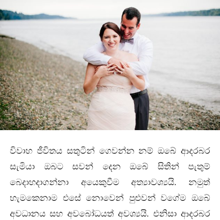
විවාහ ජීවිතය සතුටින් ගෙවන්න නම් ඔබේ ආදරබර
සැමියා ඔබට සවන් දෙන ඔබේ සිතින් පැතුම්
බෙදාහදාගන්නා අයෙකුවීම අත්‍යාවශ්‍යයි. නමුත්
හැමකෙනාම එසේ නොවෙන් පුළුවන් වගේම ඔබේ
අවධානය සහ අවබෝධයත් අවශ්‍යයි. එනිසා ආදරබර