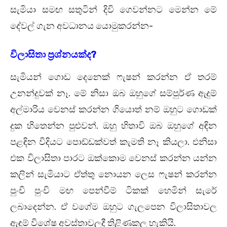
සැමියා සමඟ සතුටින් දිවි ගෙවන්නට මෙන්න මේ
දේවල් ගැන අවධානය යොමුකරන්න-
විලාසිතා ප්‍රශ්නයක්ද?
සැමියන් ගොඩ දෙනෙක් ෆැෂන් කරන්න ඒ තරම්
උනන්දුවක් නෑ. මේ නිසා ඔබ ඔහුගේ සම්පුර්ණ ඇදුම්
අල්මාරිය වෙනස් කරන්න ගියොත් නම් ඔහුට ගොඩක්
දුක හිතෙන්න පුළුවන්. ඔහු හිතාවි ඔබ ඔහුගේ අඳින
පළඳින විදියට පොඩ්ඩක්වත් කැමති නෑ කියලා. එනිසා
එක විලාසිතා පාරට ඔක්කොම වෙනස් කරන්න යන්න
කලින් සැමියාට ඒත්තු නොයන ලෙස ෆැෂන් කරන්න
පුංචි පුංචි මඟ පෙන්වීම් ටිකක් හෙමින් සැරේ
ලබාදෙන්න. ඒ වගේම ඔහුට ගැලපෙන විලාසිතාවල
ඇඳුම් විශේෂ අවස්තාවලදී තිළිණකල හැකියි.