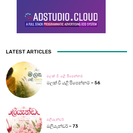
LATEST ARTICLES
මලක් වී යළි පිපෙන්නම්
මලක් වී යළි පිපෙන්නම් – 56
ඔලියැන්ඩර්
ඔලියැන්ඩර් – 73