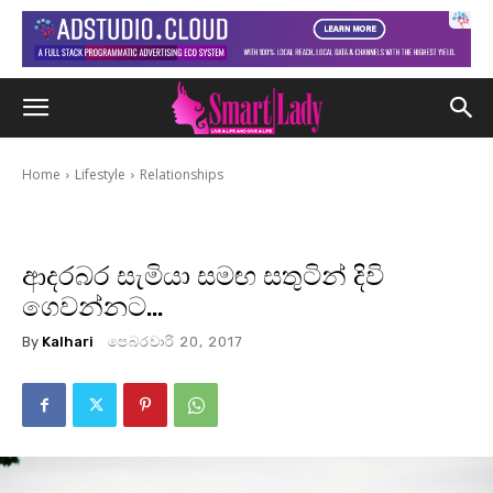
Home
Lifestyle
Relationships
ආදරබර සැමියා සමඟ සතුටින් දිවි
ගෙවන්නට…
By
Kalhari
පෙබරවාරි 20, 2017