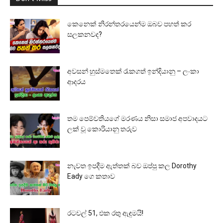
කෙනෙක් නිරන්තරයෙන්ම ඔබව පහත් කර
සලකනවද?
අවසන් හුස්මතෙක් රැකගත් ඉන්දියානු – ලංකා
ආදරය
තම පෙම්වතියගේ මරණය නිසා සමාජ අපවාදයට
ලක් වූ කොරියානු තරුව
නැවත ඉපදීම ඇත්තක් බව ඔප්පු කල Dorothy
Eady ගෙ කතාව
රටවල් 51, එක රතු ඇඳුමයි!