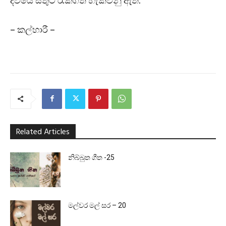
දිවියේ සතුට රැකගත හැකිවනු ඇත.
– කල්හාරී –
Related Articles
නිබ්බුත ගීත -25
මල්වර මල් සර – 20