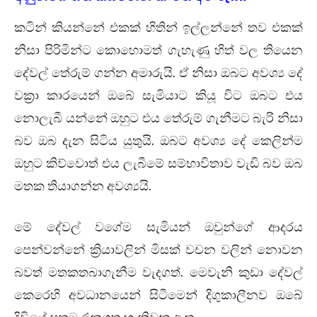
කටින් කියන්නේ එකක් හිතින් ඉල්ලන්නේ තව එකක්
නිසා පිරිමින්ට කොහොමත් ගැහැණු හිත් වල තියෙන
දේවල් තේරුම් ගන්න අමාරුයි. ඒ නිසා ඔබට අවශ්‍ය දේ
වක්‍රා කාරයෙන් ඔබේ සැමියාට කියූ විට ඔබට එය
නොලැබී යන්නේ ඔහුට එය තේරුම් ගැනීමට බැරි නිසා
බව ඔබ දැන සිටිය යුතුයි. ඔබට අවශ්‍ය දේ කෙලින්ම
ඔහුට කිව්වොත් එය ලැබීමේ සම්භාවිතාව වැඩි බව ඔබ
මතක තියාගන්න අවශ්‍යයි.
මේ දේවල් වගේම සැමියන් ඔවුන්ගේ ආදරය
පෙන්වන්නේ ක්‍රියාවලින් මිසක් වචන වලින් නොවන
බවත් මතකතබාගැනීම වැදගත්. මෙවැනි කුඩා දේවල්
කෙරෙහි අවධානයෙන් සිටීමෙන් දිගුකාලීනව ඔබේ