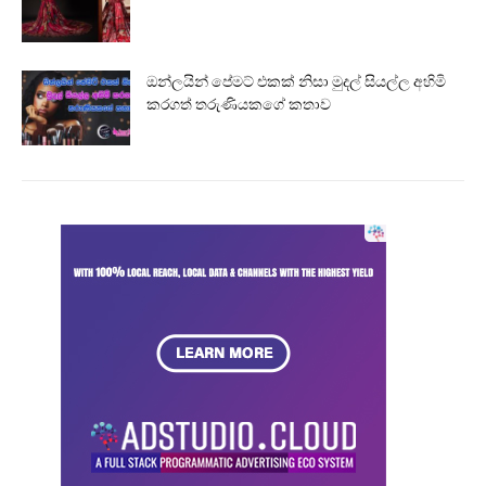
ඔන්ලයින් පේමට් එකක් නිසා මුදල් සියල්ල අහිමි
කරගත් තරුණියකගේ කතාව