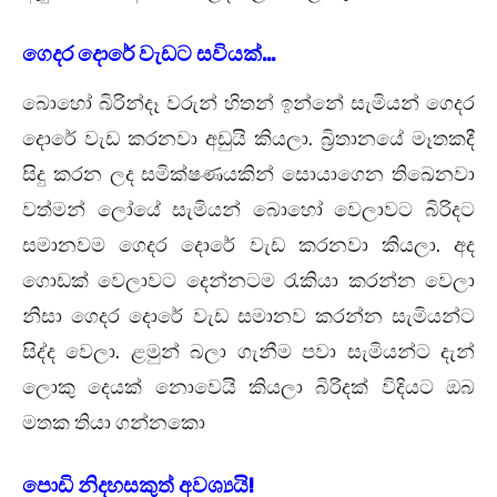
ගෙදර දොරේ වැඩට සවියක්…
බොහෝ බිරින්දෑ වරුන් හිතන් ඉන්නේ සැමියන් ගෙදර
දොරේ වැඩ කරනවා අඩුයි කියලා. බ්‍රිතානයේ මෑතකදී
සිදු කරන ලද සමික්ෂණයකින් සොයාගෙන තිඛෙනවා
වත්මන් ලෝයේ සැමියන් බොහෝ වෙලාවට බිරිදට
සමානවම ගෙදර දොරේ වැඩ කරනවා කියලා. අද
ගොඩක් වෙලාවට දෙන්නටම රැකියා කරන්න වෙලා
නිසා ගෙදර දොරේ වැඩ සමානව කරන්න සැමියන්ට
සිද්ද වෙලා. ළමුන් බලා ගැනීම පවා සැමියන්ට දැන්
ලොකු දෙයක් නොවෙයි කියලා බිරිදක් විදියට ඔබ
මතක තියා ගන්නකො
පොඩි නිදහසකුත් අවශ්‍යයි!