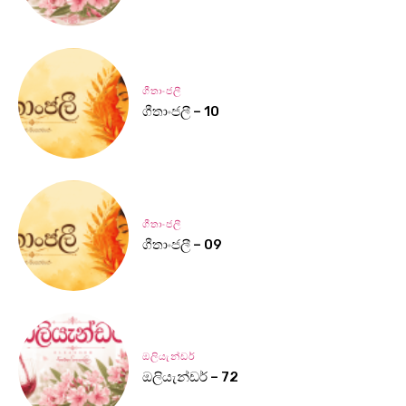
ගීතාංජලී
ගීතාංජලී – 10
ගීතාංජලී
ගීතාංජලී – 09
ඔලියැන්ඩර්
ඔලියැන්ඩර් – 72