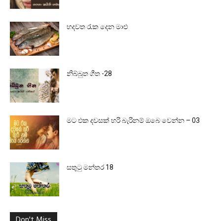
හදවත රැක දෙන මාළු
නිබ්බුත ගීත -28
මට එක දවසක් හරි බැරිනම් ඔබෙ වෙන්න – 03
සතුටු මන්තර 18
Don't Miss