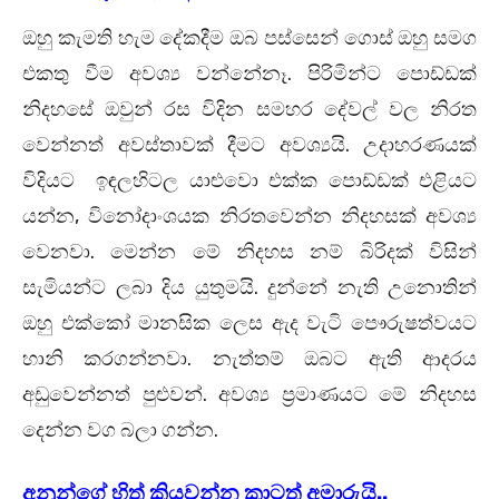
ඔහු කැමති හැම දේකදීම ඔබ පස්සෙන් ගොස් ඔහු සමග
එකතු වීම අවශ්‍ය වන්නේනෑ. පිරිමින්ට පොඩ්ඩක්
නිදහසේ ඔවුන් රස විදින සමහර දේවල් වල නිරත
වෙන්නත් අවස්තාවක් දීමට අවශ්‍යයි. උදාහරණයක්
විදියට ඉඳලහිටල යාළුවො එක්ක පොඩ්ඩක් එළියට
යන්න, විනෝදාංශයක නිරතවෙන්න නිදහසක් අවශ්‍ය
වෙනවා. මෙන්න මේ නිදහස නම් බිරිදක් විසින්
සැමියන්ට ලබා දිය යුතුමයි. දුන්නේ නැති උනොතින්
ඔහු එක්කෝ මානසික ලෙස ඇද වැටි පෞරුෂත්වයට
හානි කරගන්නවා. නැත්තම් ඔබට ඇති ආදරය
අඩුවෙන්නත් පුළුවන්. අවශ්‍ය ප්‍රමාණයට මේ නිදහස
දෙන්න වග බලා ගන්න.
අනුන්ගේ හිත් කියවන්න කාටත් අමාරුයි..