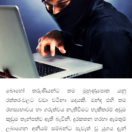
බොහෝ තරුණියන්ට තම මුහුණුපොත යනු
රත්තරංවලට වඩා වටිනා දෙයකි. මන්ද එහි තම
රහස්‍යභාවය හා ගරුත්වය නැතිවීමට හැකිතරම් අඩුම
කුඩුම තැන්පත්ව ඇති බැවිනි. දුරකතන හරහා ඇමතුම්
ලබාගෙන අනියම් සම්බන්ධ පැවැත් වූ යුගය දැන්