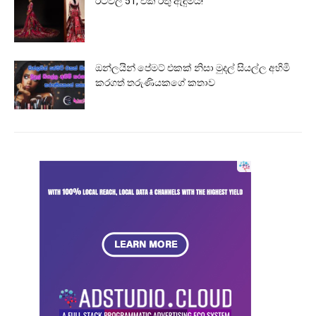
රටවල් 51, එක රතු ඇඳුමයි!
ඔන්ලයින් පේමට් එකක් නිසා මුදල් සියල්ල අහිමි
කරගත් තරුණියකගේ කතාව