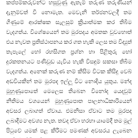
කප්පම්කරුවන්ට හසුවුණු ඇතැම් තරුණ තරුණියන්
දැනුම්වත් වී නොමැත. මෙවැනි තර්ජනවලදී තම
ගිණුමේ ආරක්ෂක සැලසුම් ක්‍රියාත්මක කර තිබීම
වැදගත්ය. විශේෂයෙන් තම මුරපදය අමතක වුවහොත්
එය නැවත ප්‍රතිස්ථාපනය කර ගත හැකි ලෙස තම විද්‍යුත්
තැපෑලේ හෝ රහසිගත ප්‍රශ්න හා පිළිතුරු හෝ
දුරකතනයට පණිවුඩ යැවිය හැකි විසඳුම් සකසා තිබීම
වැදගත්ය. අනෙක් කරුණ නම් කිසිම විටක කිසිදු වෙබ්
අඩවියකින් තම මුරපද ඉල්ලූ විට නොදිය යුතුය. මන්ද
මුහුණුපොතේ මෙලෙස තිබෙන විනෝද යෙදවුම්
නීතිමය වශයෙන් මුහුණුපොත පාලනාධිකාරියෙන්
අවසර ලබාගත් ඒවාය. එමනිසා ඒවාට තම මුරපද
ලබාදීමට අවශ්‍ය නැත. තවද ඒවා හරහා යාමේදී තම මුල්
පිටුවේ යමක් පළ කිරීමට පමණක් අවසරය ලැබෙන