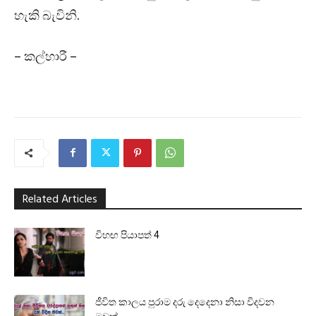
හැකි බැවිනි.
– කල්හාරී –
Related Articles
විහඟ පියාපත් 4
ජීවිත කාලය පුරාම දරු දෙදෙනා නිසා විදවන