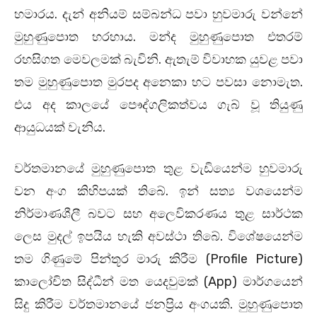
හමාරය. දැන් අනියම් සම්බන්ධ පවා හුවමාරු වන්නේ
මුහුණුපොත හරහාය. මන්ද මුහුණුපොත එතරම්
රහසිගත මෙවලමක් බැවිනි. ඇතැම් විවාහක යුවළ පවා
තම මුහුණුපොත මුරපද අනෙකා හට පවසා නොමැත.
එය අද කාලයේ පෞද්ගලිකත්වය ගැබ් වූ තියුණු
ආයුධයක් වැනිය.
වර්තමානයේ මුහුණුපොත තුළ වැඩියෙන්ම හුවමාරු
වන අංග කිහිපයක් තිබේ. ඉන් සත්‍ය වශයෙන්ම
නිර්මාණශීලී බවට සහ අලෙවිකරණය තුළ සාර්ථක
ලෙස මුදල් ඉපයිය හැකි අවස්ථා තිබේ. විශේෂයෙන්ම
තම ගිණුමේ පින්තූර මාරු කිරීම (Profile Picture)
කාලෝචිත සිද්ධීන් මත යෙදවුමක් (App) මාර්ගයෙන්
සිදු කිරීම වර්තමානයේ ජනප්‍රිය අංගයකි. මුහුණුපොත