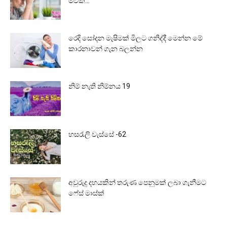
මවක්…
රෙදි සෝදන මැෂිමක් මිලට ගනිද්දී මෙන්න මේ
කාරනාවන් ගැන බලන්න
නිම් නැති නිම්නය 19
හසරැලි වැස්සේ -62
අවුරුදු දහයකින් තරුණ පෙනුමක් ලබා ගැනීමට
ෆේස් මාස්ක්