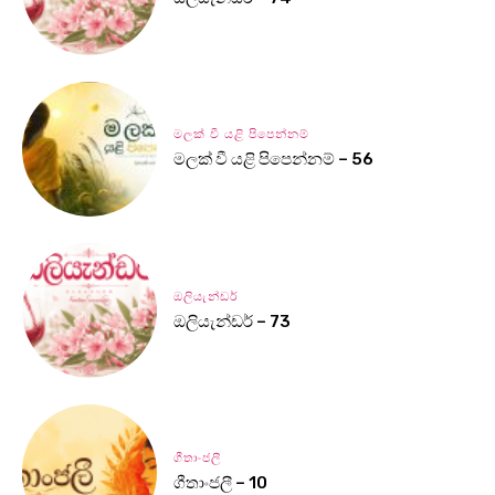
මලක් වී යළි පිපෙන්නම්
මලක් වී යළි පිපෙන්නම් – 56
ඔලියැන්ඩර්
ඔලියැන්ඩර් – 73
ගීතාංජලී
ගීතාංජලී – 10