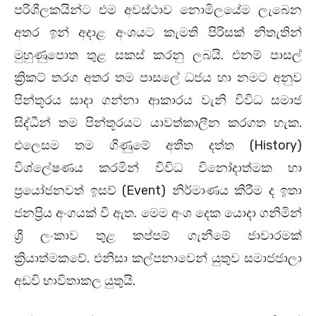
පරිශීලකයින්ට එම අවස්ථාව නොමිලයේම ලැබෙන
අතර ඉන් අදාළ අංශයට කැමති පිරිසක් නිතැතින්
මුහුණුපොත තුළ සකස් කරනු ලබයි. එනම් පාසල්
ක්‍රිකට් තරග අතර තම පාසලේ ධජය හා නමට අනුව
පින්තූරය සාදා ගන්නා ආකාරය වැනි විවිධ සමාජ
සිද්ධීන් තම පින්තූරයට යාවත්කාලීන කරගත හැක.
එලෙසම තම ගිණුමේ අතීත දත්ත (History)
විශ්ලේෂණය කරමින් විවිධ විනෝදාත්මක හා
ප්‍රයෝජනවත් ඉසව් (Event) නිර්මාණය කිරීම ද ඉතා
ජනප්‍රිය අංගයක් වී ඇත. මෙම අංශ දෙක යොදා ගනිමින්
ශ්‍රී ලංකාව තුළ කප්පම් ගැනීමේ ජාවාරමක්
ක්‍රියාත්මකවේ. එනිසා කල්පනාවෙන් යුතුව සමාජජාලා
අඩවි භාවිතාකල යුතුයි.