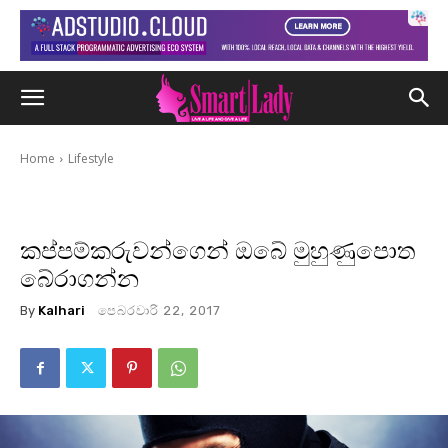
Home
Lifestyle
කප්පම්කරුවන්ගෙන් ඔබේ මුහුණුපොත
බේරාගන්න
By
Kalhari
පෙබරවාරි 22, 2017