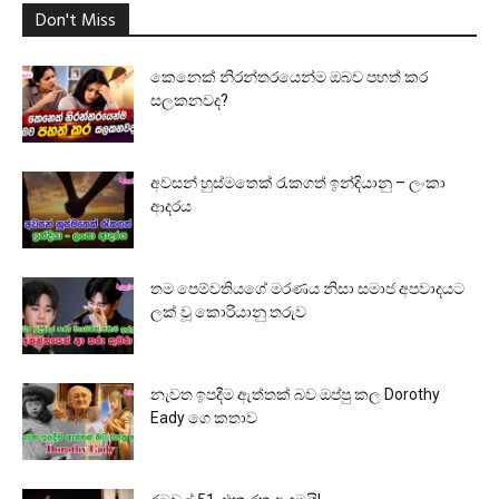
Don't Miss
කෙනෙක් නිරන්තරයෙන්ම ඔබව පහත් කර
සලකනවද?
අවසන් හුස්මතෙක් රැකගත් ඉන්දියානු – ලංකා
ආදරය
තම පෙම්වතියගේ මරණය නිසා සමාජ අපවාදයට
ලක් වූ කොරියානු තරුව
නැවත ඉපදීම ඇත්තක් බව ඔප්පු කල Dorothy
Eady ගෙ කතාව