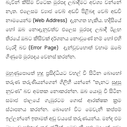
බැවින් කිසිම විටෙක මුරපද ලබාදීමට අවශ්‍ය වන්නේ
නැත. එලෙසම ව්‍යාජ වෙබ් අඩවි පිළිබඳ වෙබ් අඩවි
නාමයෙන්ම (Web Address) දැනගත හැකිය. හදිසියේ
හෝ ඔබ නොදැනුවත්ව එලෙස මුරපද ලබාදී ඊළඟ
තිරයේ ඔබට කිසිවක් දර්ශනය නොවුණේ නම් හෝ එහි
වැරදි බව (Error Page) දැන්වුවහොත් වහාම ඔබේ
ගිණුමේ මුරපදය වෙනස් කරන්න.
මුහුණුපොතේ හුදු ප්‍රසිද්ධියට වහල් වී සිටින බොහෝ
තරුණ තරුණියන්ගෙන් ගිලිහී යන්නේ “තැනට සුදුසු
නුවණ” බව අමතක නොකරන්න. ඔබ යොමු වී සිටින
සමාජ ජාලයේ ගැඹුරටම ගොස් ආරක්ෂක ක්‍රම
ස්ථාපනය කරන්න. බොහෝ විට මෙවැනි කප්පම්
ඉල්ලන්නේ ඉතාමත් අඩු වයසේ තරුණයන්ය. මන්ද එම