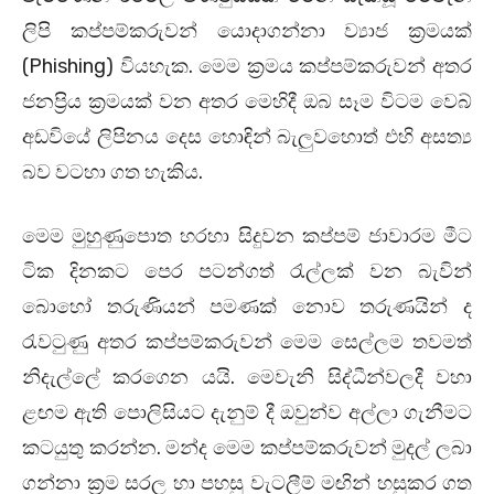
ලිපි කප්පම්කරුවන් යොදාගන්නා ව්‍යාජ ක්‍රමයක්
(Phishing) වියහැක. මෙම ක්‍රමය කප්පම්කරුවන් අතර
ජනප්‍රිය ක්‍රමයක් වන අතර මෙහිදී ඔබ සෑම විටම වෙබ්
අඩවියේ ලිපිනය දෙස හොඳින් බැලුවහොත් එහි අසත්‍ය
බව වටහා ගත හැකිය.
මෙම මුහුණුපොත හරහා සිදුවන කප්පම් ජාවාරම මීට
ටික දිනකට පෙර පටන්ගත් රැල්ලක් වන බැවින්
බොහෝ තරුණියන් පමණක් නොව තරුණයින් ද
රැවටුණු අතර කප්පම්කරුවන් මෙම සෙල්ලම තවමත්
නිදැල්ලේ කරගෙන යයි. මෙවැනි සිද්ධීන්වලදී වහා
ළඟම ඇති පොලිසියට දැනුම් දී ඔවුන්ව අල්ලා ගැනීමට
කටයුතු කරන්න. මන්ද මෙම කප්පම්කරුවන් මුදල් ලබා
ගන්නා ක්‍රම සරල හා පහසු වැටලීම් මඟින් හසුකර ගත