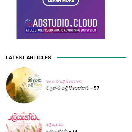
LATEST ARTICLES
මලක් වී යළි පිපෙන්නම්
මලක් වී යළි පිපෙන්නම් – 57
ඔලියැන්ඩර්
ඔලියැන්ඩර් – 74