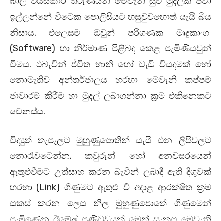
බාල වයස්කාර තරුණයින් මෙවැනි සුළු මුදලක් පවා
ඉල්ලන්නේ විටෙක පොලිසියට හසුවුවහොත් යැයි බිය
නිසාය. එලෙසම ඔවුන් පරිගණක මෘදුකාංග
(Software) හා නිර්මාණ පිළිබඳ කෙළ පැමිණියවුන්
වීමය. එබැවින් ජීවිත හානි හෝ වැඩි වියදමක් හෝ
නොමැතිව අන්තර්ජාලය හරහා මෙවැනි කප්පම්
ජාවාරම් කිරීම හා මුදල් ලබාගන්නා ක්‍රම එකිනෙකට
වෙනස්ය.
විද්‍යුත් තැපෑලට මුහුණුපොතින් යැයි එන ලිපිවලට
නොරැවටෙන්න. කවුරුන් හෝ අනවසරයෙන්
ඇතුළුවීමට උත්සාහ කරන බැවින් ලබාදී ඇති දිගුවක්
හරහා (Link) ගිණුමට ඇතුළු වී අදාළ ආරක්ෂිත ක්‍රම
සකස් කරන ලෙස නිල මුහුණුපොතේ ගිණුමෙන්
පැමිණෙන ඊමේල් පණිවුඩයක් මෙන් සැකසූ මෙවැනි