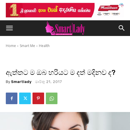
Home
Smart Me
Health
ඇත්තට ම ඔබ හරියට ම දත් මදිනව ද?
By
Smartlady
මාර්තු 21, 2017