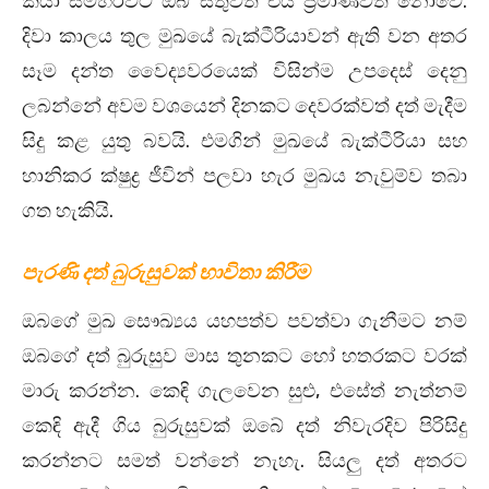
කියා සමහරවිට ඔබ සිතුවත් එය ප්‍රමාණවත් නොවේ.
දිවා කාලය තුල මුඛයේ බැක්ටීරියාවන් ඇති වන අතර
සෑම දන්ත වෛද්‍යවරයෙක් විසින්ම උපදෙස් දෙනු
ලබන්නේ අවම වශයෙන් දිනකට දෙවරක්වත් දත් මැදීම
සිදු කළ යුතු බවයි. එමගින් මුඛයේ බැක්ටීරියා සහ
හානිකර ක්ෂුද්‍ර ජීවින් පලවා හැර මුඛය නැවුම්ව තබා
ගත හැකියි.
පැරණි දත් බුරුසුවක් භාවිතා කිරීම
ඔබගේ මුඛ සෞඛ්‍යය යහපත්ව පවත්වා ගැනීමට නම්
ඔබගේ දත් බුරුසුව මාස තුනකට හෝ හතරකට වරක්
මාරු කරන්න. කෙඳි ගැලවෙන සුළු, එසේත් නැත්නම්
කෙඳි ඇදී ගිය බුරුසුවක් ඔබේ දත් නිවැරදිව පිරිසිදු
කරන්නට සමත් වන්නේ නැහැ. සියලු දත් අතරට