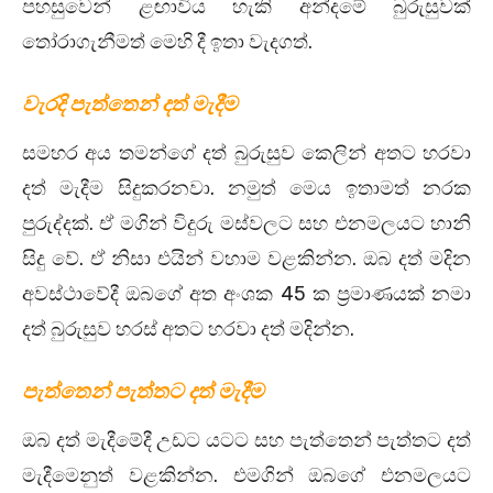
පහසුවෙන් ළඟාවිය හැකි අන්දමේ බුරුසුවක්
තෝරාගැනීමත් මෙහි දී ඉතා වැදගත්.
වැරදි පැත්තෙන් දත් මැදීම
සමහර අය තමන්ගේ දත් බුරුසුව කෙලින් අතට හරවා
දත් මැදීම සිදුකරනවා. නමුත් මෙය ඉතාමත් නරක
පුරුද්දක්. ඒ මගින් විදුරු මස්වලට සහ එනමලයට හානි
සිදු වේ. ඒ නිසා එයින් වහාම වළකින්න. ඔබ දත් මදින
අවස්ථාවේදී ඔබගේ අත අංශක 45 ක ප්‍රමාණයක් නමා
දත් බුරුසුව හරස් අතට හරවා දත් මදින්න.
පැත්තෙන් පැත්තට දත් මැදීම
ඔබ දත් මැදීමේදී උඩට යටට සහ පැත්තෙන් පැත්තට දත්
මැදීමෙනුත් වළකින්න. එමගින් ඔබගේ එනමලයට