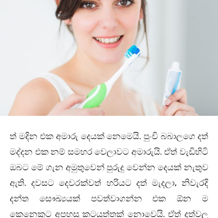
ත් මදින එක අමාරු දෙයක් නෙමෙයි. පුංචි බබාලගෙ දත්
මද්දන එක නම් සමහර වෙලාවට අමාරුයි. ඒත් වැඩිහිටි
ඔබට මේ ගැන අමුතුවෙන් පුරුදු වෙන්න දෙයක් නැතුව
ඇති. දවසට දෙවරක්වත් හරියට දත් මැදලා, නිවැරදි
දන්ත සෞඛ්‍යයක් පවත්වාගන්න එක ඕන ම
කෙනෙකුට අපහසු කටයුත්තක් නොවෙයි. ඒත් දත්වල