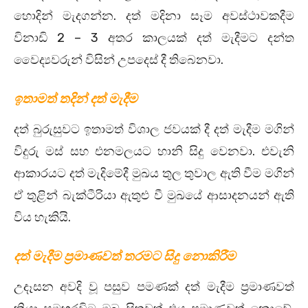
හොදින් මැදගන්න. දත් මදිනා සෑම අවස්ථාවකදීම
විනාඩි 2 – 3 අතර කාලයක් දත් මැදීමට දන්ත
වෛද්‍යවරුන් විසින් උපදෙස් දී තිබෙනවා.
ඉතාමත් තදින් දත් මැදීම
දත් බුරුසුවට ඉතාමත් විශාල ජවයක් දී දත් මැදීම මගින්
විදුරු මස් සහ එනමලයට හානි සිදු වෙනවා. එවැනි
ආකාරයට දත් මැදිමේදී මුඛය තුල තුවාල ඇති වීම මගින්
ඒ තුළින් බැක්ටීරියා ඇතුළු වී මුඛයේ ආසාදනයන් ඇති
විය හැකියි.
දත් මැදීම ප්‍රමාණවත් තරමට සිදු නොකිරීම
උදෑසන අවදි වූ පසුව පමණක් දත් මැදීම ප්‍රමාණවත්