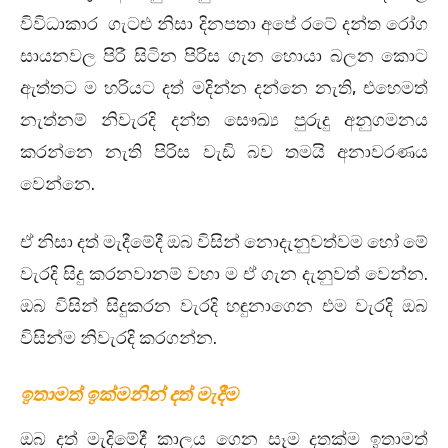
විවිධාකාර ගැටළු නිසා දිනපතා අපේ රටේ දන්ත රෝග
සායනවල පිරී සිටින පිරිස ගැන හොයා බලන කොට
ඇත්තට ම හරියට දත් මදින්න දන්නෙ නැති, එහෙමත්
නැත්නම් නිවැරදි දන්ත සෞඛ්‍ය පුරුදු අනුගමනය
කරන්නෙ නැති පිරිස වැඩි බව තමයි අනාවරණය
වෙන්නෙ.
ඒ නිසා දත් මැදීමේදී ඔබ විසින් නොදැනුවත්වම හෝ මේ
වැරදි සිදු කරනවානම් වහා ම ඒ ගැන දැනුවත් වෙන්න.
ඔබ විසින් සිදුකරන වැරදි හඳුනාගෙන එම වැරදි ඔබ
විසින්ම නිවැරදි කරගන්න.
ඉතාමත් ඉක්මනින් දත් මැදීම
ඔබ දත් මැදිමේදී කාලය ගෙන සෑම දතක්ම ඉතාමත්