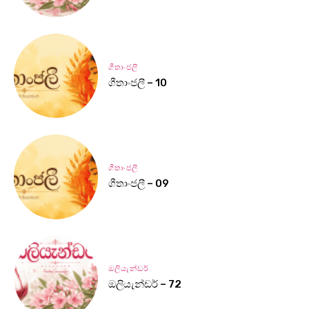
ගීතාංජලී
ගීතාංජලී – 10
ගීතාංජලී
ගීතාංජලී – 09
ඔලියැන්ඩර්
ඔලියැන්ඩර් – 72