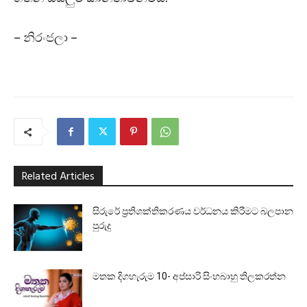
– නිරංජලා –
Related Articles
සිරුරේ ප්‍රතිශක්තිකරණය වර්ධනය කිරීමට බලපාන
පුරුදු
මතක දිගහැරුම 10- අප්සාරි සිංහබාහු තිලකරත්න