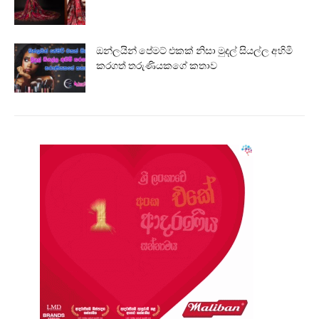
ඔන්ලයින් පේමට් එකක් නිසා මුදල් සියල්ල අහිමි
කරගත් තරුණියකගේ කතාව