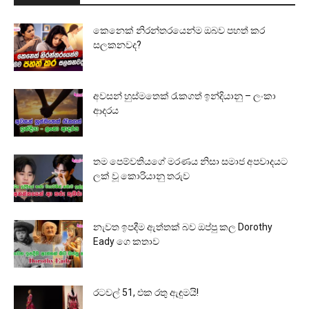
කෙනෙක් නිරන්තරයෙන්ම ඔබව පහත් කර
සලකනවද?
අවසන් හුස්මතෙක් රැකගත් ඉන්දියානු – ලංකා
ආදරය
තම පෙම්වතියගේ මරණය නිසා සමාජ අපවාදයට
ලක් වූ කොරියානු තරුව
නැවත ඉපදීම ඇත්තක් බව ඔප්පු කල Dorothy
Eady ගෙ කතාව
රටවල් 51, එක රතු ඇඳුමයි!