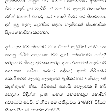
ලැබෙනවා. නමුත් ඒවා ඔබගේ සෞඛ්‍යයට අහිතකර
වීමට ඇති ඉඩ වැඩියි. ඒ වගේ ම ඇතැම් රසායනික
මගින් ඔබගේ එනමලයට ද හානි වීමට ඉඩ තිබෙනවා.
දත් සුදු පැහැ ගැන්වීම සඳහා හැකිතාක් ස්වාභාවික
පිළියම් භාවිතා කරන්න.
දත් ගැන ඔබ හිතුවාට වඩා ටිකක් ගැඹුරින් අවධානය
යොමු කිරීම අත්‍යවශ්‍ය බව දැන් තේරෙනවා නේද?
සරලව ම හිතල අමතක කරල දාන, එහෙමත් නැත්නම්
නොතකා හරින සමහර දේවල් අපේ ජීවිතේට
කොයිතරම් ලොකු බලපෑමක් ඇතිකරනව ද කියල දත්
කැක්කුමක් නිසා ජීවිතයේ කොයි වෙලාවක දි හරි
වේදනා විඳින්න වුණ ඕනම කෙනෙකුට හොඳින්
අවබෝධ වේවි. ඒ නිසා මේ පණිවුඩය SMART විදියට
හිතන සියලුම කාන්තාවන්ටයි.