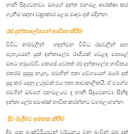
හානි සිදුවෙනවා. ඔබගේ දන්ත එනමල ආරක්ෂා කර
ගැනීම සඳහා වක්‍රාකාර ලෙස මෘදුව දත් මදින්න.
රළු දන්තාලේපයන් භාවිතා කිරීම
විවිධ නම්වලින් හඳුන්වන විවිධ රසවලින් සහ
පැහැයෙන් යුත් දන්තාලේප රාශියක් වෙළඳ පොළේ
ඔබට හමුවේවි. කෙසේ වෙතත් රළු දන්තාලේප භාවිතය
එතරම් සුදුසු නැහැ. එමඟින් ‍ඉතා වේගයෙන් ඔබේ දත්
සුදු කර දෙනු ලැබුවත් එය ඉතා තාවකාලිකයි. ඒ වගේම
එමගින් ඔබගේ එනමලයට ද හානි සිදුවෙනවා. සිනිඳු
දන්තා ලේප පමණක් භාවිත කරන්නට වගබලාගන්න.
දිව මැදීමට අමතක කිරීම
දිව මත බැක්ටීරියාවන් වර්ධනය වන බැවින් ඔබ දත්