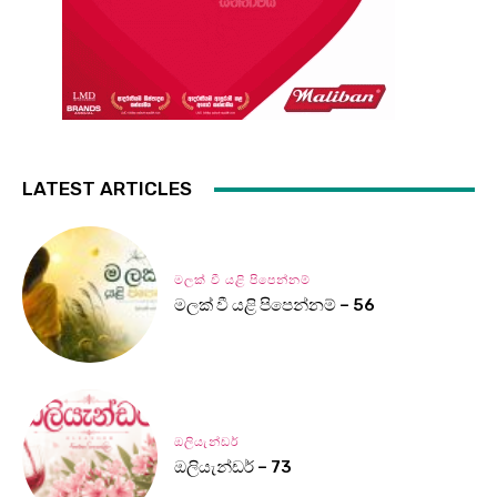
LATEST ARTICLES
මලක් වී යළි පිපෙන්නම්
මලක් වී යළි පිපෙන්නම් – 56
ඔලියැන්ඩර්
ඔලියැන්ඩර් – 73