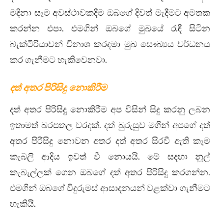
මදිනා සෑම අවස්ථාවකදීම ඔබගේ දිවත් මැදීමට අමතක
කරන්න එපා. එමගින් ඔබගේ මුඛයේ රැඳී සිටින
බැක්ටීරියාවන් විනාශ කරදමා මුඛ සෞඛ්‍යය වර්ධනය
කර ගැනීමට හැකිවෙනවා.
දත් අතර පිරිසිදු නොකිරීම
දත් අතර පිරිසිදු නොකිරීම අප විසින් සිදු කරනු ලබන
ඉතාමත් බරපතල වරදක්. දත් බුරුසුව මගින් අපගේ දත්
අතර පිරිසිදු නොවන අතර දත් අතර සිරවී ඇති කෑම
කැබලි ආදිය ඉවත් වී නොයයි. මේ සදහා නූල්
කැබැල්ලක් ගෙන ඔබගේ දත් අතර පිරිසිදු කරගන්න.
එමගින් ඔබගේ විදුරුමස් ආසාදනයන් වළක්වා ගැනීමට
හැකියි.