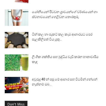
යෝනියෙන් පිටවන ශ්‍රාවයන්ගේ වර්ණයෙන් හා
ස්වභාවයෙන් හෙළිවන තොරතුරු.
ටින් කල හා පැකට් කල කෑම ආහාරයට පෙර
සැලකිලිමත් විය යුතු...
ලිංගික ශක්තිය සහ බුද්ධිය වැඩි කරන හාතාවාරිය
කැඳ
අවුරුදු 40 න් පසු මේ ආහාර සහ විටමින් ගන්නේ
නැත්නම් ඔබ...
Don't Miss