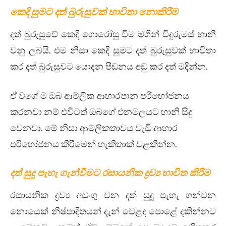
කෙදි සුමට දත් බුරුසුවක් භාවිතා නොකිරීම
දත් බුරුසුවේ කෙදි ගොරෝසු වීම මගින් විදුරුමස් හානි
වනු ලබයි. එම නිසා කෙදි සුමට දත් බුරුසුවක් භාවිතා
කර දත් බුරුසුවට යොදන පීඩනය අඩු කර දත් මදින්න.
ඒ වගේ ම ඔබ ආම්ලික ආහාරපාන පරිභෝජනය
කරනවා නම් එවිටත් ඔබගේ එනමලයට හානි සිදු
වෙනවා. මේ නිසා ආම්ලිකතාවය වැඩි ආහාර
පරිභෝජනය කිරීමෙන් හැකිතාක් වළකින්න.
දත් සුදු පැහැ ගැන්වීමට රසායනික ද්‍රව්‍ය භාවිත කිරීම
රසායනික ද්‍රව්‍ය අඩංගු වන දත් සුදු පැහැ ගන්වන
නොයෙක් නිෂ්පාදිතයන් දැන් වෙළඳ පොළේ දකින්නට