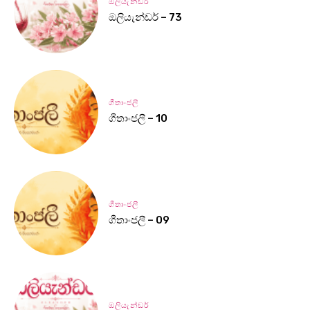
ඔලියැන්ඩර්
ඔලියැන්ඩර් – 73
ගීතාංජලී
ගීතාංජලී – 10
ගීතාංජලී
ගීතාංජලී – 09
ඔලියැන්ඩර්