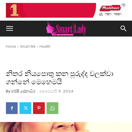
Home
Smart Me
Health
නිතර නියපොතු කන පුරුද්ද වලක්වා
ගන්නේ මෙහෙමයි
By
හර්ෂි සේනාධීර
පෙබරවාරි 9, 2024