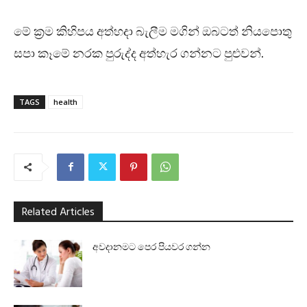
මේ ක්‍රම කිහිපය අත්හදා බැලීම මගින් ඔබටත් නියපොතු
සපා කෑමේ නරක පුරුද්ද අත්හැර ගන්නට පුළුවන්.
TAGS
health
Related Articles
අවදානමට පෙර පියවර ගන්න