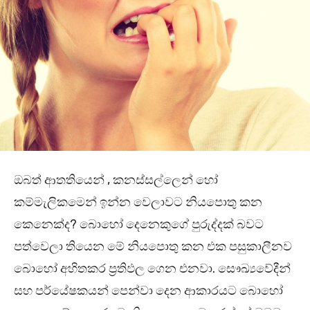
ඔබත් ආතතියෙන් , කනස්සල්ලෙන් හෝ
කම්මැලිකමෙන් ඉන්න වෙලාවට නියපොතු කන
කෙනෙක්ද? බොහෝ දෙනෙකුගේ පුරුද්දක් බවට
පත්වෙලා තියෙන මේ නියපොතු කන එක පසුකාලීනව
බොහෝ අහිතකර ප්‍රතිඵල ගෙන එනවා. සෞඛ්‍යවේදීන්
සහ පර්යේෂකයන් පෙන්වා දෙන ආකාරයට බොහෝ