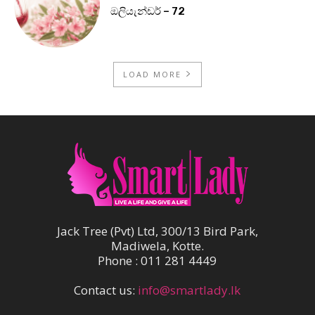
ඔලියැන්ඩර් – 72
LOAD MORE
Jack Tree (Pvt) Ltd, 300/13 Bird Park,
Madiwela, Kotte.
Phone : 011 281 4449
Contact us:
info@smartlady.lk