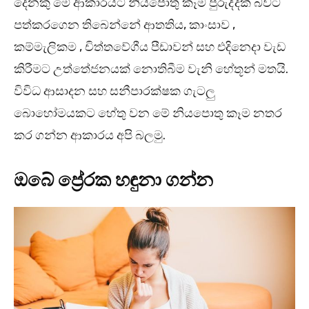
දෙනකු මේ ආකාරයට නියපොතු කෑම පුරුද්දක් බවට
පත්කරගෙන තිබෙන්නේ ආතතිය, කාංසාව ,
කම්මැලිකම , චිත්තවේගීය පීඩාවන් සහ එදිනෙදා වැඩ
කිරීමට උත්තේජනයක් නොතිබීම වැනි හේතූන් මතයි.
විවිධ ආසාදන සහ සනීපාරක්ෂක ගැටලු
බොහෝමයකට හේතු වන මේ නියපොතු කෑම නතර
කර ගන්න ආකාරය අපි බලමු.
ඔබේ ප්‍රේරක හඳුනා ගන්න