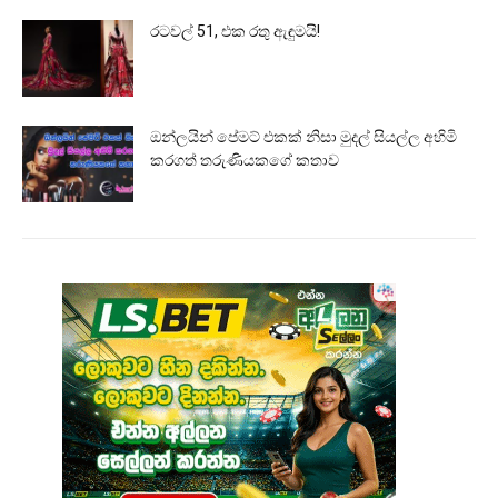
රටවල් 51, එක රතු ඇඳුමයි!
ඔන්ලයින් පේමට් එකක් නිසා මුදල් සියල්ල අහිමි
කරගත් තරුණියකගේ කතාව