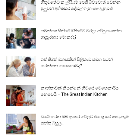
හිතුමතේට කැල්සියම් පෙති බිව්වොත් වෙන්න
පුලුවන් අහිතකර දේවල් ගැන ඔබ දැනුවත්...
තමන්ගෙ සීනියර් ඔෆිසර්ව මරලා පරිසු හංගන්න
හදපු රහස මොකද්ද?
ශක්තිමත් මනසකින් පිළිකාව සමඟ සටන්
කරන්නෙ කොහොමද?
කාන්තාවක් කියන්නේ නිවසේ මෙහෙකාරිය
නෙවෙයි – The Great Indian Kitchen
ඩයට් කරන ඔබ ආහාර වේලට එකතු කර ගත යුතුම
තන්තු බහුල...