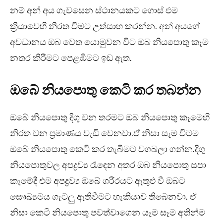
නම් අන් අය ගැවසෙන ස්ථානයකට ගොස් එම
ක්‍රියාවෙහි නිරත වීමට උත්සාහ කරන්න. අන් අයගේ
අවධානය ඔබ වෙත යොමුවන විට ඔබ නියපොතු කෑම
නතර කිරීමට පෙළඹීමට ඉඩ ඇත.
ඔබේ නියපොතු කෙටි කර තබන්න
ඔබේ නියපොතු දිගු වන තරමට ඔබ නියපොතු කෑමෙහි
නිරත වන ප්‍රමාණය වැඩි වෙනවා.ඒ නිසා සෑම විටම
ඔබේ නියපොතු කෙටි කර තැබීමට වගබලා ගන්න.දිගු
නියපොතුවල අපද්‍රව්‍ය රැඳෙන අතර ඔබ නියපොතු සපා
කෑමේදී එම අපද්‍රව්‍ය ඔබේ ශරීරයට ඇතුළු වී ඔබට
සෞඛ්‍යමය ගැටලු ඇතිවීමට හැකියාව තිබෙනවා. ඒ
නිසා කෙටි නියපොතු පවත්වාගෙන යෑම සෑම අතින්ම