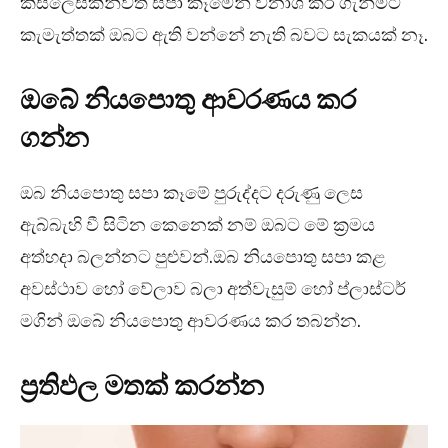
කිසිලෙසකින්වත් සපා කෑමෙන් විනාශ කර ගැනීමට
කැමැත්තක් ඔබට ඇති වන්නේ නැති බවට සැකයක් නෑ.
ඔබේ නියපොතු ආවරණය කර
ගන්න
ඔබ නියපොතු සපා කෑමේ පුරුද්දට දරුණු ලෙස
ඇබ්බැහි වී සිටින කෙනෙක් නම් ඔබට මේ ක්‍රමය
අත්හදා බලන්නට පුළුවන්.ඔබ නියපොතු සපා කළ
අවස්ථාව හෝ වේලාව බලා අත්වැසුම් හෝ ප්ලාස්ටර්
මගින් ඔබේ නියපොතු ආවරණය කර තබන්න.
ප්‍රතිඵල මතක් කරන්න