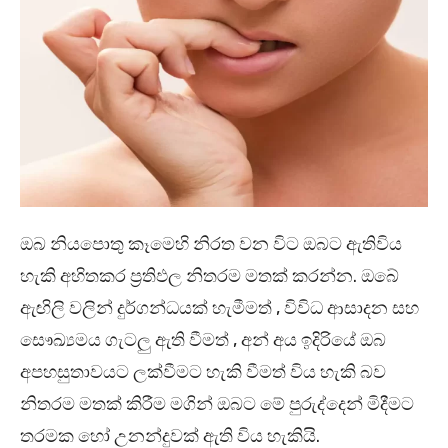
ඔබ නියපොතු කෑමෙහි නිරත වන විට ඔබට ඇතිවිය
හැකි අහිතකර ප්‍රතිඵල නිතරම මතක් කරන්න. ඔබේ
ඇඟිලි වලින් දුර්ගන්ධයක් හැමීමත් , විවිධ ආසාදන සහ
සෞඛ්‍යමය ගැටලු ඇති වීමත් , අන් අය ඉදිරියේ ඔබ
අපහසුතාවයට ලක්වීමට හැකි වීමත් විය හැකි බව
නිතරම මතක් කිරීම මගින් ඔබට මේ පුරුද්දෙන් මිදීමට
තරමක හෝ උනන්දුවක් ඇති විය හැකියි.