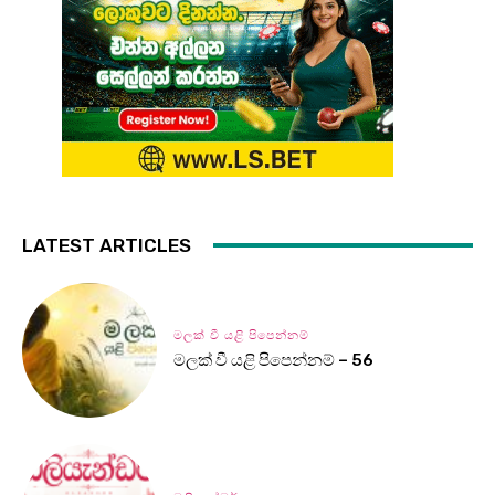
LATEST ARTICLES
මලක් වී යළි පිපෙන්නම්
මලක් වී යළි පිපෙන්නම් – 56