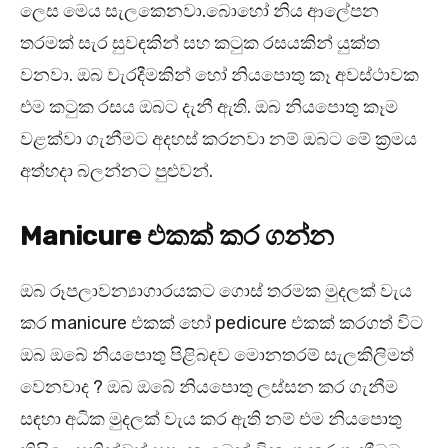
ලෙස මෙය සැලකෙනවා.බොහෝ නිය ආලේපන
තරමක් සැර සුවඳකින් සහ කටුක රසයකින් යුක්ත
වනවා. ඔබ වැරදීමකින් හෝ නියපොතු කෑ අවස්ථාවක
එම කටුක රසය ඔබට දැනී ඇති. ඔබ නියපොතු කෑම
වළක්වා ගැනීමට අදහස් කරනවා නම් ඔබට මේ ක්‍රමය
අත්හදා බලන්නට පුළුවන්.
Manicure එකක් කර ගන්න
ඔබ රූපලාවන්‍යාගාරයකට ගොස් තරමක මුදලක් වැය
කර manicure එකක් හෝ pedicure එකක් කරගත් විට
ඔබ ඔබේ නියපොතු පිළිබඳව මොනතරම් සැලකිලිමත්
වෙනවාද ? ඔබ ඔබේ නියපොතු ලස්සන කර ගැනීම
සඳහා අධික මුදලක් වැය කර ඇති නම් එම නියපොතු