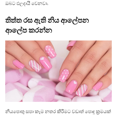
ඔබට ඵලදායී වෙනවා.
තිත්ත රස ඇති නිය ආලේපන
ආලේප කරන්න
නියපොතු සපා කෑම නතර කිරීමට වඩාත් පොදු ක්‍රමයක්