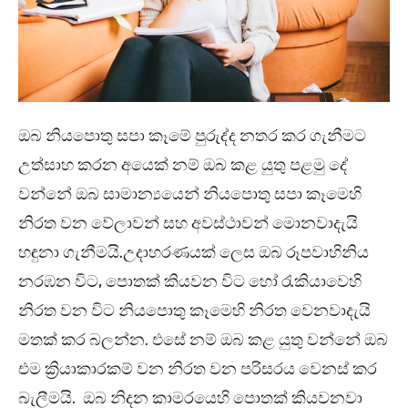
ඔබ නියපොතු සපා කෑමේ පුරුද්ද නතර කර ගැනීමට
උත්සාහ කරන අයෙක් නම් ඔබ කළ යුතු පළමු දේ
වන්නේ ඔබ සාමාන්‍යයෙන් නියපොතු සපා කෑමෙහි
නිරත වන වේලාවන් සහ අවස්ථාවන් මොනවාදැයි
හඳුනා ගැනීමයි.උදාහරණයක් ලෙස ඔබ රූපවාහිනිය
නරඹන විට, පොතක් කියවන විට හෝ රැකියාවෙහි
නිරත වන විට නියපොතු කෑමෙහි නිරත වෙනවාදැයි
මතක් කර බලන්න. එසේ නම් ඔබ කළ යුතු වන්නේ ඔබ
එම ක්‍රියාකාරකම් වන නිරත වන පරිසරය වෙනස් කර
බැලීමයි. ඔබ නිදන කාමරයෙහි පොතක් කියවනවා