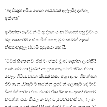
“අද විකුම් අයිය මොන අඩව්වක් අල්ලයිද දන්නෑ
අක්කෙ”
ආමන්තා සැබවින් ම ආදිත්‍යා ගැන බියෙන් පසු වූවා ය.
ඔහු කෙතරම් නරක මිනිසෙකු වුව තවමත් ඇගේ
නීත්‍යානුකූල ස්වාමි පුරුෂයා ඔහු යි.
“මටත් හිතෙනව. ඒත් මං ඒකට මූණ දෙන්න ලෑස්තියි
නංගි..මොනා වුණත් අද පුතා සතුටෙන් හිටිය. හිනා
වෙලා හිටිය. වචන කීයක් කතා කළා ද…මං හිතන්නෙ
ඒව ගැන…විකුම් ට කරන්න පුළුවන් ලොකුම දේ මාව
ඩිවෝස් කරන එක..එයාට ඒක ඕනනං…අනේ එහෙම
කරන්න එපා කියල මං වැඳ වැටෙන්නෙත් නෑ. දැං මං