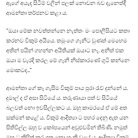
ඇගේ අයැද සිටීම් වලින් පලක් නොවන බව දැනෙත්දී
ආමන්තා තර්ජනව කළා ය.
“ඔයා මේක නවත්තන්නෙ නැත්තං මං පොලීසියට කතා
කරනව විකුම් අයියෙ. තමුංගෙ ගෑනිට වුණත් මෙහෙම
අතින් පයින් ගහන්න අයිතියක් ඔයාට නෑ. අනිත් එක
ඔයා ම වැරදි කරල මේ ගෑනි නිස්කාරණේ ගුටි කන්නෙ
මොකටද…”
ආමන්තා ගේ කෑ ගැසීම විකුම් පාය පුරා රැව් දුන්නේ ය.
දුමාල් ද ඒ අසා සිටියේ ය. තරුණායා පත් ව සිටියේ
බලවත් නො ඉවසිල්ලකට ය. ඔහු කාමරයේ ඒ මේ අත
සක්මන් කළේ ය. විකුම් ආදිත්‍යා ට පහර දෙනු ඇත යන
සිතිවිල්ල ඔහු ව කෝපයෙන් අවුළුවමින් තිබිණි. නමුත්
ඔහු ට කිසිත් කර ගත නො හැකි වූයේ ය. ආදිත්‍යා විකුම්