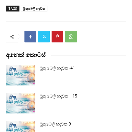
TAGS
මුතුබෙලි හදවත
අනෙක් කොටස්
මුතු බෙලි හදවත -41
මුතු බෙලි හදවත – 15
මුතුබෙලි හදවත-9