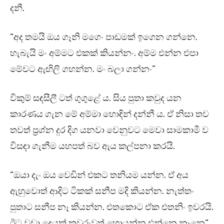
දනී.
“අද තමයි ඔය ගෑනි මගෙං පාඩමක් ඉගෙන ගන්නෙ.
හැබැයි මං අම්මට එකක් කියන්නං. අම්ම එන්න එපා
මේවට ඇඟිලි ගහන්න. මං බලා ගන්නං”
විකුම් සඳසීලී ටත් ගුගුළේ ය. සිය පුතා කවුද යන
කාරණය ගැන මේ අම්මා හොඳින් දන්නී ය. ඒ නිසා තව
තවත් ප්‍රශ්න දුර දිග යනවා වෙනුවට මෙවා සාමකාමී ව
විසඳා ගැනීම යහපත් බව ඇය කල්පනා කරයි.
“ඔයා දැං ඔය වෙඩින් එකට තනියම යන්න. ඒ අය
ඇහුවොත් ආදිට ටිකක් සනීප මදි කියන්න. නැත්තං
පුතාට සනීප නෑ කියන්න. එතකොට ඒක එතනිං ඉවරයි.
ඊට වඩා දෙයක් කවුරුවත් හොයන්න එන්නෙ නෑනෙ”