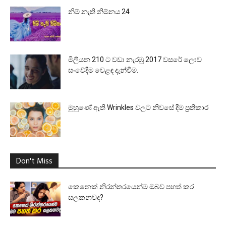
නිම් නැති නිම්නය 24
මිලියන 210 ට වඩා නැරඹූ 2017 වසරේ ලොව
සංවේදීම වෙළඳ දැන්වීම.
මුහුණේ ඇති Wrinkles වලට නිවසේ දීම ප්‍රතිකාර
Don't Miss
කෙනෙක් නිරන්තරයෙන්ම ඔබව පහත් කර
සලකනවද?