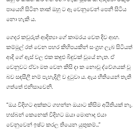
පායෙහි සිටින තාක් ඔහු ට ඈ වෙනුවෙන් පෙනී සිටිය
නො හැකි ය.
ගෙදර කවුරුත් ආදිත්‍යා ගේ කාමරය වෙත දිව ආහ.
කම්මුල් රත් වෙන පහර කිහිපයකින් සංග්‍රහ ලැබ සිටියත්
ආදි ගේ ඇස් වල එක කඳුළු බිඳුවක් වූයේ නැත. ඒ
වෙනුවට ඒවා මත වෙන කිසි දා ක නොවූ ද්වේශයක් වූ
බව සඳසීලී නම් පැහැදිලි ව දුටුවා ය. ඇය භීතියෙන් තැති
ගත්තේ එනිසාවෙනි.
“ඔය විදිහට අක්කට ගහන්න ඔයාට කිසිම අයිතියක් නෑ.
හස්බන් කෙනෙක් විදිහට ඔයා මොනාද එයා
වෙනුවෙන් ඉෂ්ට කරල තියෙන යුතුකම්…”