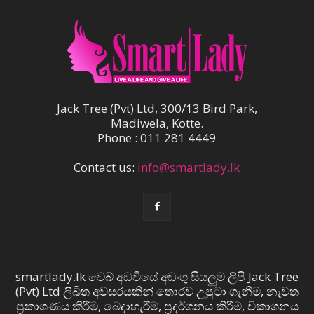
Jack Tree (Pvt) Ltd, 300/13 Bird Park,
Madiwela, Kotte.
Phone : 011 281 4449
Contact us:
info@smartlady.lk
smartlady.lk වෙබ් අඩවියේ අඩංගු සියලුම ලිපි Jack Tree
(Pvt) Ltd ලිඛිත අවසරයකින් තොරව උපුටා ගැනීම, නැවත
ප්‍රකාශණය කිරීම, බෙදාහැරීම, ප්‍රදර්ශනය කිරීම, විකාශනය