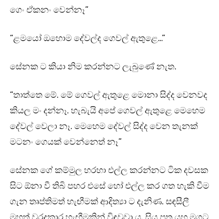
ගෙං ඒකනං වෙන්නෑ”
“ළමයෝ ඔහොම දේවල්ද ගෙවල් ඇතුළෙ…”
සේනක ට කියා නිම කරන්නට ලැබුණේ නැත.
“තාත්තෙ මේ. මේ ගෙවල් ඇතුළෙ මොනා සිද්ද වෙනවද
කියල මං දන්නෑ. හැබැයි අපේ ගෙවල් ඇතුළෙ මෙහෙම
දේවල් වෙලා නෑ. මෙහෙම දේවල් සිද්ද වෙන තැනක්
මටනං ගෙයක් වෙන්නෙත් නෑ”
සේනක ගේ කම්මුල හරහා එල්ල කරන්නට ටික දවසක
සිට ඕනා වී තිබි පහර එසේ හෝ එල්ල කර ගත හැකි වීම
ගැන තෘප්තිමත් හැඟීමක් ආදිත්‍යා ට දැනිණ. සඳසීලී
මහත් වරදකාර හැඟීමකින් විඳවූවා ය. සිය පුතු යහ මගට