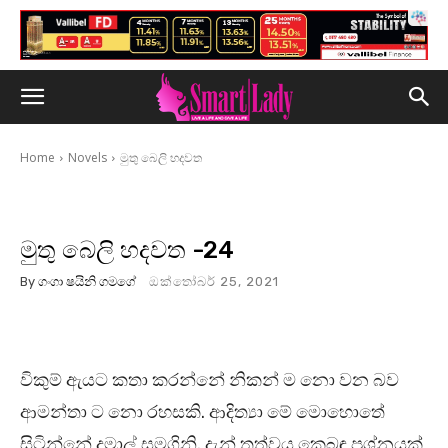
Home
Novels
මුතු බෙලි හදවත
මුතු බෙලි හදවත -24
By
ගංගා ෂයිනි ගමගේ
ඔක්තෝබර් 25, 2021
විකුම් ඇයට කතා කරන්නේ නිකන් ම නො වන බව
ආමන්තා ට නො රහසකි. ආදිත්‍යා මේ මොහොතේ
සිටින්නේ දුමාල් සමගිනි. දැන් තත්වය කෙබඳු ප්‍රශ්නයක්