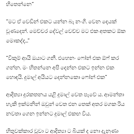
හිතෙන්නෙ”
“මට ඒ වෙඩින් එකට යන්න බෑ නංගි. වෙන දෙයක්
වූණදෙන්. මෙච්චර දේවල් වෙච්ච මට එක අතකට ඕක
මොකද්ද…”
“විකුම් ආයි ඔයාට ගනී. එහෙනං ෆෝන් එක ඕෆ් කර
ගන්න. මං හිතන්නෙ අපි දෙන්න එකට ඉන්න එක
හොඳයි. දුමාල් අයියට දෙන්නකො ෆෝන් එක”
ආදිත්‍යා දුරකතනය යළි දුමාල් වෙත පෑවේ ය. ආමන්තා
හැකි ඉක්මනින් ඔවුන් වෙත එන තෙක් අතර මගක රිය
නවතා ගෙන ඉන්නට දුමාල් එකඟ විය.
හිතුවක්කාර වූවා ට ආදිත්‍යා ට බියක් ද නො දැනුණා