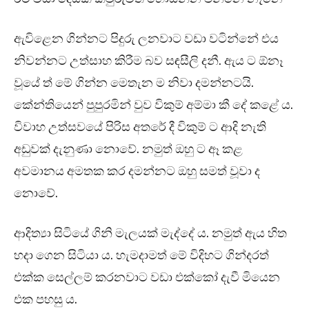
ඇවිළෙන ගින්නට පිදුරු ලනවාට වඩා වටින්නේ එය
නිවන්නට උත්සාහ කිරීම බව සඳසීලි දනී. ඇය ට ඕනෑ
වූයේ ත් මේ ගින්න මෙතැන ම නිවා දමන්නටයි.
කේන්තියෙන් පුපුරමින් වුව විකුම් අම්මා කී දේ කළේ ය.
විවාහ උත්සවයේ පිරිස අතරේ දී විකුම් ට ආදි නැති
අඩුවක් දැනුණා නොවේ. නමුත් ඔහු ට ඈ කළ
අවමානය අමතක කර දමන්නට ඔහු සමත් වූවා ද
නොවේ.
ආදිත්‍යා සිටියේ ගිනි මැලයක් මැද්දේ ය. නමුත් ඇය හිත
හදා ගෙන සිටියා ය. හැමදාමත් මේ විදිහට ගින්දරත්
එක්ක සෙල්ලම් කරනවාට වඩා එක්කෝ දැවී මියෙන
එක පහසු ය.