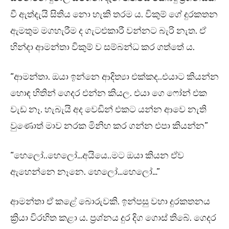
වී ඇත්දැයි සිතිය නො හැකි තරම ය. විකුම් ගේ දුරකතන
ඇමතුම මගහැරීම ද ගැටළුකාරී වන්නට බැරි නැත. ඒ
හින්දා ආමන්තා විකුම් ව සම්බන්ධ කර ගත්තේ ය.
“ආමන්තා. ඔයා ඉන්නෙ ආදිත්‍යා එක්කද..එයාට කියන්න
හොඳ හිතින් ගෙදර එන්න කියල. එයා ගෙ ෆෝන් එක
වැඩ නෑ. හැබැයි අද වෙඩින් එකට යන්න ආවෙ නැති
වුණොත් මාව නරක මිනිහ කර ගන්න එපා කියන්න”
“හෙලෝ..හෙලෝ…අයියෙ..මට ඔයා කියන ඒව
ඇහෙන්නෙ නෑනෙ. හෙලෝ…හෙලෝ…”
ආමන්තා ඒ කළේ බොරුවකි. ඉන්පසු වහා දුරකතනය
ක්‍රියා විරහිත කළා ය. ප්‍රශ්නය දුර දිග ගොස් තිබේ. ගෙදර