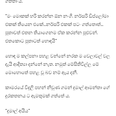
ගත්තා ය.
“මං මොකක් හරි කරන්න ඕන නංගි. නර්සරි ඩිප්ලෝමා
එකක් තියෙන එකේ…නර්සරි එකක් පටං ගත්තොත්…
පුතාවත් එතන තියාගෙනම ඒක කරන්න පුළුවන්.
එතකොට පුතාටත් හොඳයි”
හොඳ ම කල්පනා පහළ වන්නේ නරක ම වෙලාවල් වල
දැයි ආදිත්‍යා දන්නේ නැත. නමුත් මේසිතිවිල්ල මේ
මොහොතේ පහළ වූ බව නම් ඇය දනී.
කාමරයේ විදුලි පහන් නිවුණ ගමන් දුමාල් ආමන්තා ගේ
දුරකතනය ට ඇමතුමක් ගත්තේ ය.
“දුමාල් අයිය”