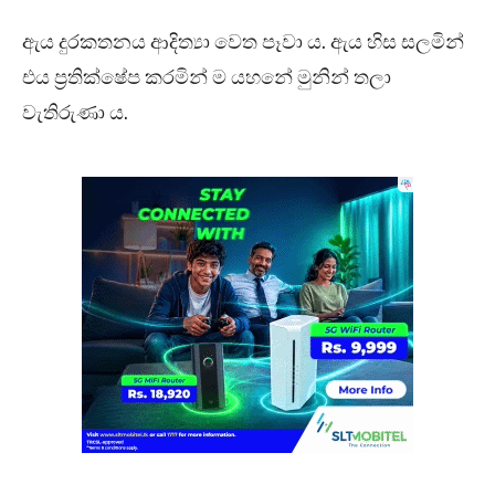
ඇය දුරකතනය ආදිත්‍යා වෙත පෑවා ය. ඇය හිස සලමින්
එය ප්‍රතික්ෂේප කරමින් ම යහනේ මුනින් තලා
වැතිරුණා ය.