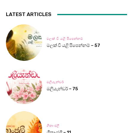
LATEST ARTICLES
මලක් වී යළි පිපෙන්නම්
මලක් වී යළි පිපෙන්නම් – 57
ඔලියැන්ඩර්
ඔලියැන්ඩර් – 75
ගීතාංජලී
ගීතාංජලී – 11