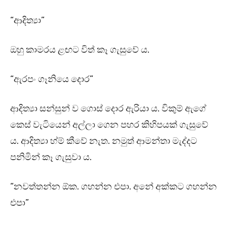
“ආදිත්‍යා”
ඔහු කාමරය ළඟට විත් කෑ ගැසුවේ ය.
“ඇරපං ගෑනියෙ දොර”
ආදිත්‍යා සන්සුන් ව ගොස් දොර ඇරියා ය. විකුම් ඇගේ
කෙස් වැටියෙන් අල්ලා ගෙන පහර කිහිපයක් ගැසුවේ
ය. ආදිත්‍යා හ්ම් කීවේ නැත. නමුත් ආමන්තා මැද්දට
පනිමින් කෑ ගැසුවා ය.
“නවත්තන්න ඕක. ගහන්න එපා. අනේ අක්කට ගහන්න
එපා”