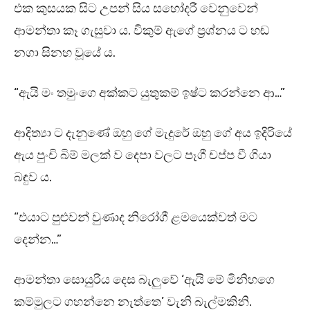
එක කුසයක සිට උපන් සිය සහෝදරී වෙනුවෙන්
ආමන්තා කෑ ගැසුවා ය. විකුම් ඇගේ ප්‍රශ්නය ට හඬ
නගා සිනහ වූයේ ය.
“ඇයි මං තමුංගෙ අක්කට යුතුකම් ඉෂ්ට කරන්නෙ ආ…”
ආදිත්‍යා ට දැනුණේ ඔහු ගේ මැදුරේ ඔහු ගේ අය ඉදිරියේ
ඇය පුංචි බිම් මලක් ව දෙපා වලට පෑගී චප්ප වී ගියා
බඳුව ය.
“එයාට පුළුවන් වුණාද නිරෝගී ළමයෙක්වත් මට
දෙන්න…”
ආමන්තා සොයුරිය දෙස බැලුවේ ‘ඇයි මේ මිනිහගෙ
කම්මුලට ගහන්නෙ නැත්තෙ’ වැනි බැල්මකිනි.