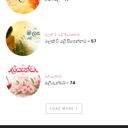
මලක් වී යළි පිපෙන්නම්
මලක් වී යළි පිපෙන්නම් – 57
ඔලියැන්ඩර්
ඔලියැන්ඩර් – 74
LOAD MORE