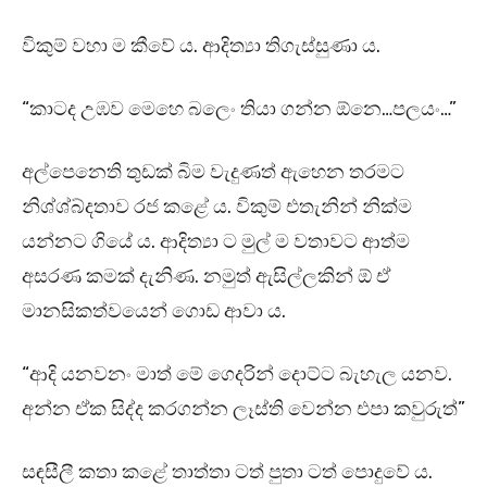
විකුම් වහා ම කීවේ ය. ආදිත්‍යා තිගැස්සුණා ය.
“කාටද උඹව මෙහෙ බලෙං තියා ගන්න ඕනෙ…පලයං…”
අල්පෙනෙති තුඩක් බිම වැදුණත් ඇහෙන තරමට
නිශ්ශ්බ්දතාව රජ කළේ ය. විකුම් එතැනින් නික්ම
යන්නට ගියේ ය. ආදිත්‍යා ට මුල් ම වතාවට ආත්ම
අසරණ කමක් දැනිණ. නමුත් ඇසිල්ලකින් ඕ ඒ
මානසිකත්වයෙන් ගොඩ ආවා ය.
“ආදි යනවනං මාත් මේ ගෙදරින් දොට්ට බැහැල යනව.
අන්න ඒක සිද්ද කරගන්න ලෑස්ති වෙන්න එපා කවුරුත්”
සඳසීලී කතා කළේ තාත්තා ටත් පුතා ටත් පොදුවේ ය.