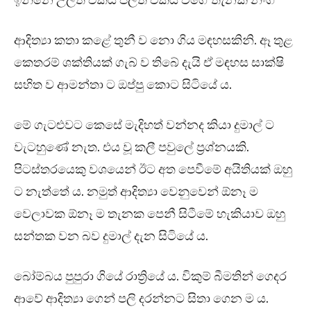
ඉන්නෙ උලත් එකයි පිලත් එකයි වගේ තැනක නංගි”
ආදිත්‍යා කතා කළේ තුනී ව නො ගිය මඳහසකිනි. ඈ තුළ
කෙතරම් ශක්තියක් ගැබ් ව තිබේ දැයි ඒ මඳහස සාක්ෂි
සහිත ව ආමන්තා ට ඔප්පු කොට සිටියේ ය.
මේ ගැටළුවට කෙසේ මැදිහත් වන්නද කියා දුමාල් ට
වැටහුණේ නැත. එය වූ කලී පවුලේ ප්‍රශ්නයකි.
පිටස්තරයෙකු වශයෙන් ඊට අත පෙවීමේ අයිතියක් ඔහු
ට නැත්තේ ය. නමුත් ආදිත්‍යා වෙනුවෙන් ඕනෑ ම
වෙලාවක ඕනෑ ම තැනක පෙනී සිටීමේ හැකියාව ඔහු
සන්තක වන බව දුමාල් දැන සිටියේ ය.
බෝම්බය පුපුරා ගියේ රාත්‍රියේ ය. විකුම් බීමතින් ගෙදර
ආවේ ආදිත්‍යා ගෙන් පලි දරන්නට සිතා ගෙන ම ය.