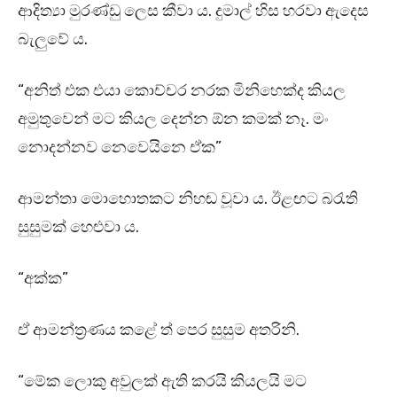
ආදිත්‍යා මුරණ්ඩු ලෙස කීවා ය. දුමාල් හිස හරවා ඇදෙස
බැලුවේ ය.
“අනිත් එක එයා කොච්චර නරක මිනිහෙක්ද කියල
අමුතුවෙන් මට කියල දෙන්න ඕන කමක් නෑ. මං
නොදන්නව නෙවෙයිනෙ ඒක”
ආමන්තා මොහොතකට නිහඬ වූවා ය. ඊළඟට බරැති
සුසුමක් හෙළුවා ය.
“අක්ක”
ඒ ආමන්ත්‍රණය කළේ ත් පෙර සුසුම අතරිනි.
“මේක ලොකු අවුලක් ඇති කරයි කියලයි මට