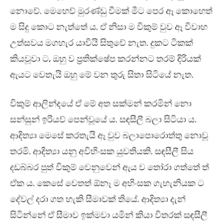
නොවේ. මෙහෙව් මුරණ්ඩු වීමක් මීට පෙර ඈ කොහෙත්
ම සිදු කොට නැත්තේ ය. ඒ නිසා ම විකුම් වුව ඈ විවාහ
උත්සවය මගහැර යාවියි සිතුවේ නැත. දුකට ටිකක්
කියවූවා ට, ඔහු ව ප්‍රතික්ෂේප කරන්නට තරම් දිරියක්
ඇයට වෙතැයි ඔහු මේ වන තුරු සිතා සිටියේ නැත.
විකුම් ආලින්දයේ ඒ මේ අත සක්මන් කරමින් නො
සන්සුන් ඉරියව් පෙන්වූයේ ය. සඳසීලී බලා සිටියා ය.
ආදිත්‍යා මෙසේ කරතැයි ඈ වුව බලාපොරොත්තු නොවූ
තරමි. ආදිත්‍යා යනු අවිහිංසක යුවතියකි. සඳසීලී සිය
දඩබ්බර පුත් විකුම් වෙනුවෙන් ඇය ව තෝරා ගත්තේ ත්
ඒක ය. කෙසේ වෙතත් ඕනෑ ම අහිංසක ගැහැනියක ට
දේවල් දරා ගත හැකි සීමාවක් තියේ. ආදිත්‍යා දැන්
සිටින්නේ ඒ සීමාව ඉක්මවා යමින් කියා විතරක් සඳසීලී