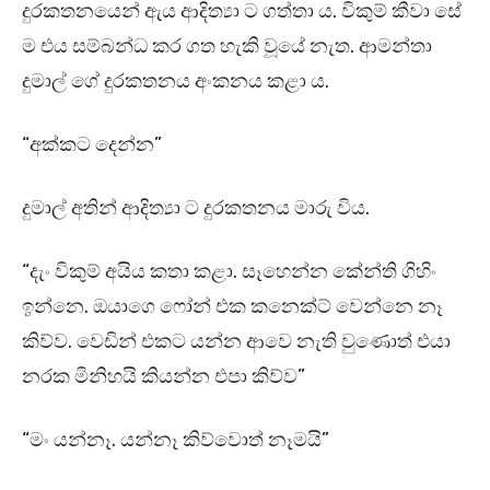
දුරකතනයෙන් ඇය ආදිත්‍යා ට ගත්තා ය. විකුම් කීවා සේ
ම එය සම්බන්ධ කර ගත හැකි වූයේ නැත. ආමන්තා
දුමාල් ගේ දුරකතනය අංකනය කළා ය.
“අක්කට දෙන්න”
දුමාල් අතින් ආදිත්‍යා ට දුරකතනය මාරු විය.
“දැං විකුම් අයිය කතා කළා. සෑහෙන්න කේන්ති ගිහිං
ඉන්නෙ. ඔයාගෙ ෆෝන් එක කනෙක්ට් වෙන්නෙ නෑ
කිව්ව. වෙඩින් එකට යන්න ආවෙ නැති වුණොත් එයා
නරක මිනිහයි කියන්න එපා කිව්ව”
“මං යන්නෑ. යන්නෑ කිව්වොත් නෑමයි”