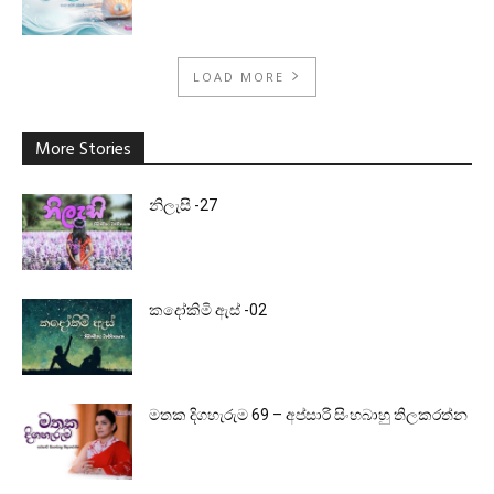
LOAD MORE
More Stories
නිලැසි -27
කදෝකිමි ඇස් -02
මතක දිගහැරුම 69 – අප්සාරි සිංහබාහු තිලකරත්න