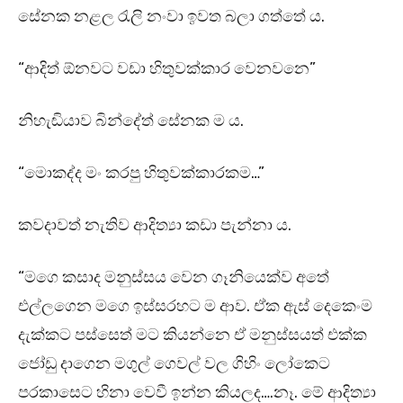
සේනක නළල රැලි නංවා ඉවත බලා ගත්තේ ය.
“ආදිත් ඕනවට වඩා හිතුවක්කාර වෙනවනෙ”
නිහැඬියාව බින්දේත් සේනක ම ය.
“මොකද්ද මං කරපු හිතුවක්කාරකම…”
කවදාවත් නැතිව ආදිත්‍යා කඩා පැන්නා ය.
“මගෙ කසාද මනුස්සය වෙන ගෑනියෙක්ව අතේ
එල්ලගෙන මගෙ ඉස්සරහට ම ආව. ඒක ඇස් දෙකෙංම
දැක්කට පස්සෙත් මට කියන්නෙ ඒ මනුස්සයත් එක්ක
ජෝඩු දාගෙන මගුල් ගෙවල් වල ගිහිං ලෝකෙට
පරකාසෙට හිනා වෙවී ඉන්න කියලද….නෑ. මේ ආදිත්‍යා