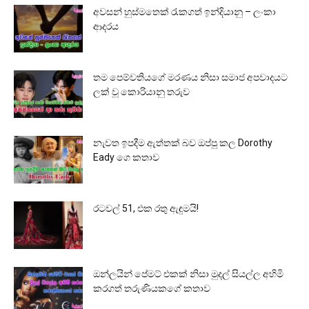
අවසන් හුස්මතෙක් රැකගත් ඉන්දියානු – ලංකා
ආදරය
තම පෙම්වතියගේ මරණය නිසා සමාජ අපවාදයට
ලක් වූ කොරියානු තරුව
නැවත ඉපදීම ඇත්තක් බව ඔප්පු කල Dorothy
Eady ගෙ කතාව
රටවල් 51, එක රතු ඇඳුමයි!
ඔන්ලයින් පේමට් එකක් නිසා මුදල් සියල්ල අහිමි
කරගත් තරුණියකගේ කතාව