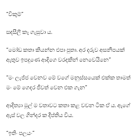
“විකුම්”
සඳසීලී කෑ ගැසුවා ය.
“මෝඩ කතා කියන්න එපා පුතා. අර දරුව අසනීපයක්
ඇතුව ඉපදුණෙ ආදිගෙ වරදකින් නෙවෙයිනෙ”
“මං ලැජ්ජ වෙනව මේ වගේ මනුස්සයෙක් එක්ක තාමත්
මං මේ ගෙදර ජීවත් වෙන එක ගැන”
ආදිත්‍යා මුල් ම වතාවට කතා කළ වචන ටික ඒ ය. ඇගේ
ඇස් වල ගින්දර ක දීප්තිය විය.
“ඉතිං පලයං”