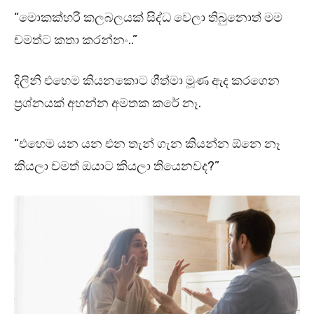
“මොකක්හරි කලබලයක් සිද්ධ වෙලා තිබුනොත් මම
චමත්ට කතා කරන්නං..”
දිලිනි එහෙම කියනකොට ගීත්මා මූණ ඇද කරගෙන
ප්‍රශ්නයක් අහන්න අමතක කරේ නෑ.
“එහෙම යන යන එන තැන් ගැන කියන්න ඕනෙ නෑ
කියලා චමත් ඔයාට කියලා තියෙනවද?”