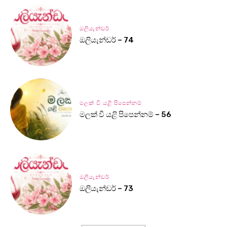
ඔලියැන්ඩර්
ඔලියැන්ඩර් – 74
මලක් වී යළි පිපෙන්නම්
මලක් වී යළි පිපෙන්නම් – 56
ඔලියැන්ඩර්
ඔලියැන්ඩර් – 73