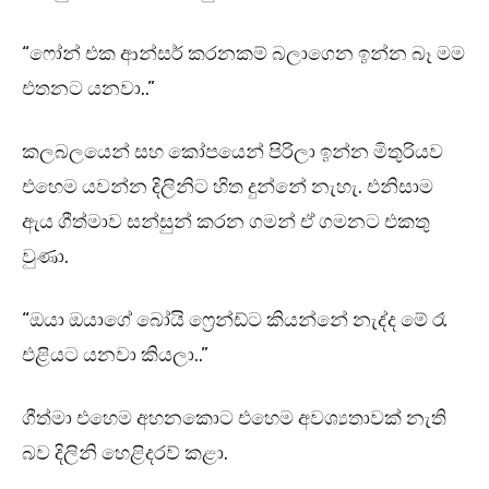
“ෆෝන් එක ආන්සර් කරනකම් බලාගෙන ඉන්න බෑ මම
එතනට යනවා..”
කලබලයෙන් සහ කෝපයෙන් පිරිලා ඉන්න මිතුරියව
එහෙම යවන්න දිලිනිට හිත දුන්නේ නැහැ. එනිසාම
ඇය ගීත්මාව සන්සුන් කරන ගමන් ඒ ගමනට එකතු
වුණා.
“ඔයා ඔයාගේ බෝයි ෆ්‍රෙන්ඩ්ට කියන්නේ නැද්ද මේ රෑ
එළියට යනවා කියලා..”
ගීත්මා එහෙම අහනකොට එහෙම අවශ්‍යතාවක් නැති
බව දිලිනි හෙළිදරව් කළා.