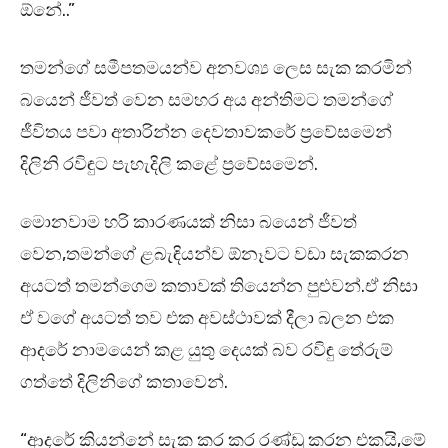
ඕනේ..”
තමන්ගේ සමීපතමයන්ව අනවශ්‍ය ලෙස සැක කරමින්
බයෙන් ජීවත් වෙන සමහර අය අන්තිමට තමන්ගේ
ජීවිතය පවා අතාරින්න දෙවතාවකරේ ප්‍රවේසමෙන්
දිලිනි රවිඳුට පැහැදිලි කළේ ප්‍රවේසමෙන්.
මොනවාම හරි කාරණයක් නිසා බයෙන් ජීවත්
වෙන,තමන්ගේ ළබැඳියන්ව ඕනෑවට වඩා සැකකරන
අයටත් තමන්ගෙම කතාවක් තියෙන්න පුළුවන්.ඒ නිසා
ඒ වගේ අයටත් තව එක අවස්ථාවක් දීලා බලන එක
ආදරේ නාමයෙන් කළ යුතු දෙයක් බව රවිඳු තේරුම්
ගත්තේ දිලිනිගේ කතාවෙන්.
“ආදරේ කියන්නේ සැක කර කර රණ්ඩු කරන එකයි,මේ