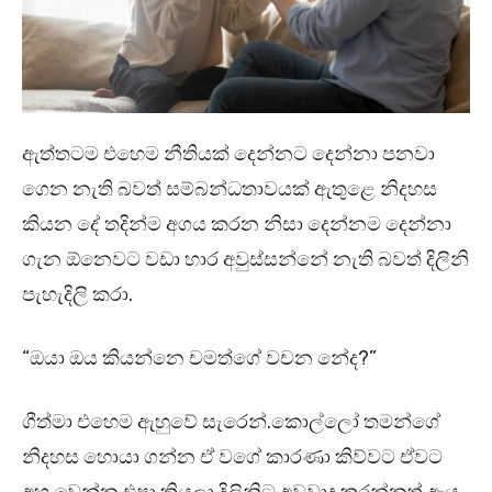
ඇත්තටම එහෙම නීතියක් දෙන්නට දෙන්නා පනවා
ගෙන නැති බවත් සම්බන්ධතාවයක් ඇතුළෙ නිදහස
කියන දේ තදින්ම අගය කරන නිසා දෙන්නම දෙන්නා
ගැන ඕනෙවට වඩා හාර අවුස්සන්නේ නැති බවත් දිලිනි
පැහැදිලි කරා.
“ඔයා ඔය කියන්නෙ චමත්ගේ වචන නේද?”
ගීත්මා එහෙම ඇහුවේ සැරෙන්.කොල්ලෝ තමන්ගේ
නිදහස හොයා ගන්න ඒ වගේ කාරණා කිව්වට ඒවට
අහු වෙන්න එපා කියලා දිලිනිට අවවාද කරන්නත් ඇය