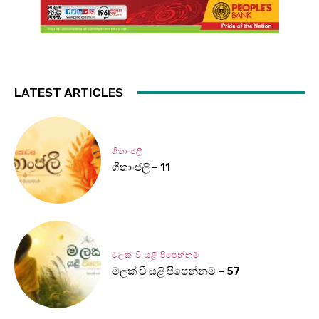
LATEST ARTICLES
ගීතාංජලී
ගීතාංජලී – 11
මලක් වී යළි පිපෙන්නම්
මලක් වී යළි පිපෙන්නම් – 57