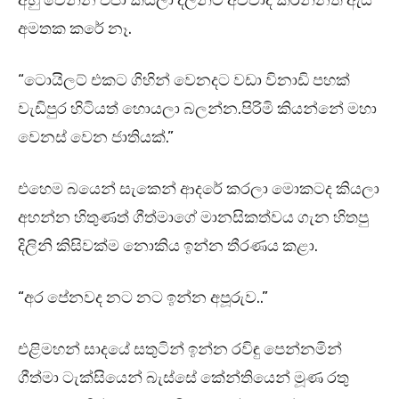
අමතක කරේ නෑ.
“ටොයිලට් එකට ගිහින් වෙනදට වඩා විනාඩි පහක්
වැඩිපුර හිටියත් හොයලා බලන්න.පිරිමි කියන්නේ මහා
වෙනස් වෙන ජාතියක්.”
එහෙම බයෙන් සැකෙන් ආදරේ කරලා මොකටද කියලා
අහන්න හිතුණත් ගීත්මාගේ මානසිකත්වය ගැන හිතපු
දිලිනි කිසිවක්ම නොකිය ඉන්න තීරණය කළා.
“අර පේනවද නට නට ඉන්න අපූරුව..”
එළිමහන් සාදයේ සතුටින් ඉන්න රවිඳු පෙන්නමින්
ගීත්මා ටැක්සියෙන් බැස්සේ කේන්තියෙන් මූණ රතු