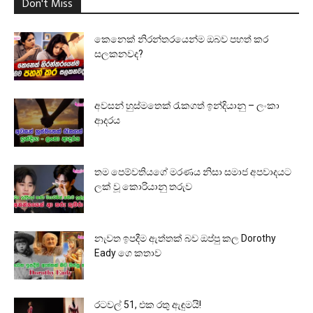
Don't Miss
කෙනෙක් නිරන්තරයෙන්ම ඔබව පහත් කර
සලකනවද?
අවසන් හුස්මතෙක් රැකගත් ඉන්දියානු – ලංකා
ආදරය
තම පෙම්වතියගේ මරණය නිසා සමාජ අපවාදයට
ලක් වූ කොරියානු තරුව
නැවත ඉපදීම ඇත්තක් බව ඔප්පු කල Dorothy
Eady ගෙ කතාව
රටවල් 51, එක රතු ඇඳුමයි!