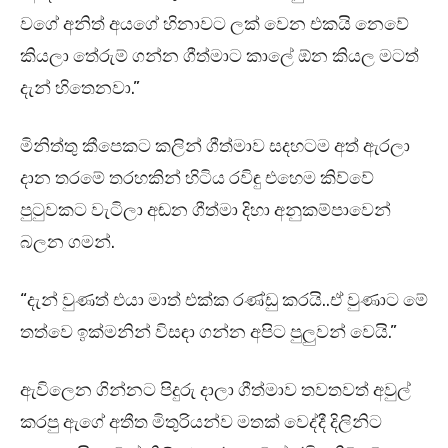
වගේ අනිත් අයගේ හිනාවට ලක් වෙන එකයි නෙවේ
කියලා තේරුම් ගන්න ගීත්මාට කාලේ ඕන කියල මටත්
දැන් හිතෙනවා.”
මිනිත්තු කීපෙකට කලින් ගීත්මාව සදහටම අත් ඇරලා
දාන තරමේ තරහකින් හිටිය රවිඳු එහෙම කිව්වේ
පුටුවකට වැටිලා අඬන ගීත්මා දිහා අනුකම්පාවෙන්
බලන ගමන්.
“දැන් වුණත් එයා මාත් එක්ක රණ්ඩු කරයි..ඒ වුණාට මේ
තත්වෙ ඉක්මනින් විසඳා ගන්න අපිට පුලුවන් වෙයි.”
ඇවිලෙන ගින්නට පිදුරු දාලා ගීත්මාව තවතවත් අවුල්
කරපු ඇගේ අතීත මිතුරියන්ව මතක් වෙද්දී දිලිනිට