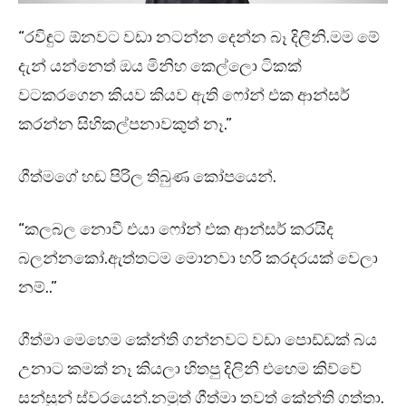
“රවිඳුට ඕනවට වඩා නටන්න දෙන්න බෑ දිලිනි.මම මේ
දැන් යන්නෙත් ඔය මිනිහ කෙල්ලො ටිකක්
වටකරගෙන කියව කියව ඇති ෆෝන් එක ආන්සර්
කරන්න සිහිකල්පනාවකුත් නෑ.”
ගීත්මගේ හඬ පිරිල තිබුණ කෝපයෙන්.
“කලබල නොවී එයා ෆෝන් එක ආන්සර් කරයිද
බලන්නකෝ.ඇත්තටම මොනවා හරි කරදරයක් වෙලා
නම්..”
ගීත්මා මෙහෙම කේන්ති ගන්නවට වඩා පොඩ්ඩක් බය
උනාට කමක් නෑ කියලා හිතපු දිලිනි එහෙම කිව්වේ
සන්සුන් ස්වරයෙන්.නමුත් ගීත්මා තවත් කේන්ති ගත්තා.