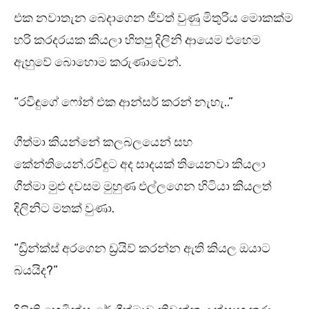
එක නවාතැන බෙදාගෙන ජීවත් වුණු මිතුරිය මොකක්ම
හරි කරදරයක කියලා හිතපු දිලිනි ආයෙම එහෙම
ඇහුවේ බොහොම කරුණාවෙන්.
“රවිඳුගේ ෆෝන් එක ආන්සර් කරන් නැහැ..”
ගීත්මා කියන්නේ කලබලයෙන් සහ
කේන්තියෙන්.රවිඳුට අද සාදයක් තියෙනවා කියලා
ගීත්මා මුළු දවසම මුහුණ එල්ලගෙන හිටියා කියලත්
දිලිනිට මතක් වුණා.
“ඩ්‍රින්ක්ස් අරගෙන ඩ්‍රයිව් කරන්න ඇති කියල ඔයාට
බයයිද?”