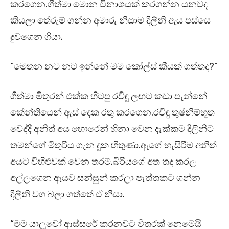
කරගෙන.ගීත්මා මොන විනාශයක් කරගන්න යනවද
කියලා තේරුම් ගන්න අමාරු නිසාම දිලිනි ඇය පස්සෙ
දුවගෙන ගියා.
“මෙතන නට නට ඉන්නේ මම කෝල්ස් කීයක් ගත්තද?”
ගීත්මා මිතුරන් එක්ක හිටපු රවිඳු ලඟට කඩා පැන්නේ
කේන්තියෙන් ඇස් දෙක රතු කරගෙන.රවිඳු තුෂ්නිම්භූත
වෙද්දී අනිත් අය හොරෙන් හිනා වෙන දැක්කම දිලිනිට
තමන්ගේ මිතුරිය ගැන දුක හිතුණා.ඇගේ හැසිරීම අනිත්
අයට විහිළුවක් වෙන තරම්.බිරියගේ අත තද කරල
අල්ලගෙන ඇයව සන්සුන් කරලා පැත්තකට ගන්න
දිලිනි වග බලා ගත්තේ ඒ නිසා.
“මම යාලුවෝ ආස්සරේ කරනවට විතරක් නෙමෙයි