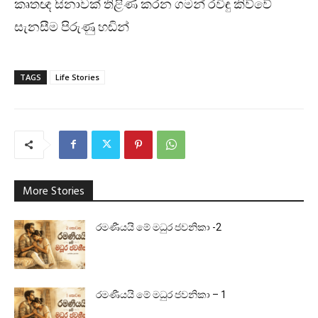
කෘතඥ සිනාවක් තිළිණ කරන ගමන් රවිඳු කිව්වේ
සැනසීම පිරුණු හඬින්
TAGS
Life Stories
More Stories
රමණීයයි මේ මධුර ජවනිකා -2
රමණීයයි මේ මධුර ජවනිකා – 1