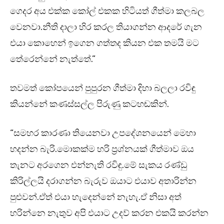
ගෙදර අය එක්ක කෝල් එකක හිටියත් ගීත්මා කලබල
වෙනවා.නීති දාලා හිර කරල තියාගන්න ආදරේ ගැන
එයා කොහෙන් ඉගෙන ගත්තද කියන එක තමයි මට
තේරෙන්නේ නැත්තේ.”
තවමත් කෝපයෙන් පුපුරන ගීත්මා දිහා බලලා රවිඳු
කියන්නේ කණස්සල්ල පිරුණු කටහඬකින්.
“සමහර කාරණා තියෙනවා උපදේශනයෙන් මෙහා
හදන්න බැරි.මොකක්ම හරි ප්‍රශ්නයක් ගීත්මාව ඔය
තැනට අරගෙන එන්නැති රවිඳු.මේ සැකය රණ්ඩු
කිරිල්ලයි දරාගන්න බැරුව ඔයාට එයාව අතාරින්න
පුළුවන්.ඒත් එයා හැදෙන්නේ නැහැ.ඒ නිසා අත්
හරින්නෙ නැතුව අපි එයාට උදව් කරන එකයි කරන්න