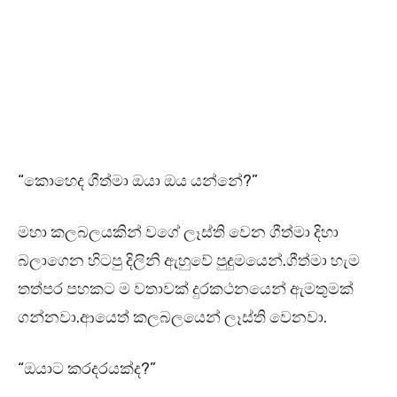
“කොහෙද ගීත්මා ඔයා ඔය යන්නේ?”
මහා කලබලයකින් වගේ ලෑස්ති වෙන ගීත්මා දිහා
බලාගෙන හිටපු දිලිනි ඇහුවේ පුදුමයෙන්.ගීත්මා හැම
තත්පර පහකට ම වතාවක් දුරකථනයෙන් ඇමතුමක්
ගන්නවා.ආයෙත් කලබලයෙන් ලෑස්ති වෙනවා.
“ඔයාට කරදරයක්ද?”