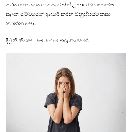
කරන එක වෙනම කතාවක්.ඒ උනාට ඔය හොම්බ
තලන මට්ටමෙන් ආදරේ කරන මනුස්සයට කතා
කරන්න එපා..”
දිලිනි කිව්වේ බොහොම කරුණාවෙන්.