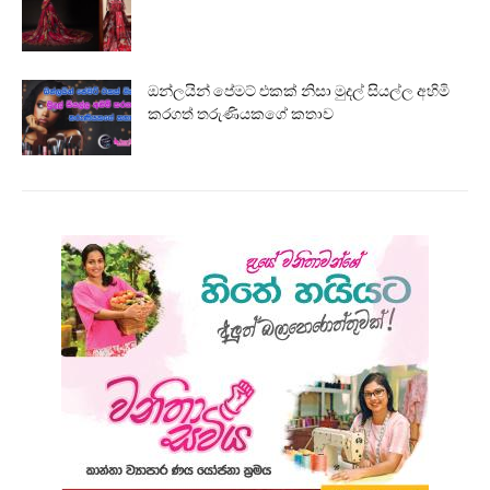
ඔන්ලයින් පේමට් එකක් නිසා මුදල් සියල්ල අහිමි
කරගත් තරුණියකගේ කතාව