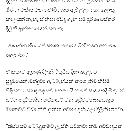
දිලිනි හෙමින්සැරේ ගීත්මාව නිවන්න උත්සාහ කරා.
ගීත්මා එක්ක එක බෝඩිමකට ඇවිල්ලා මහා ලොකු
කාලයක් නැහැ.ඒ නිසා රවිඳු ගැන සම්පූර්ණ විස්තර
දිලිනි ඇත්තටම දන්නෙ නෑ.
“බොන්න තියාගත්තොත් මම ඔය මිනිහගෙ හොම්බ
තලනවා..”
ඒ කතාව ඇහුණු දිලිනි මිතුරිය දිහා බැලුවේ
පුදුමයෙන්.මත්ද්‍රව්‍ය ඇබ්බැහියක් කරගැනීම කිසිම
විදියකට හොඳ දෙයක් නෙමෙයි.නමුත් සාදයකදී මිතුරන්
සමග මදුවිතකින් සප්පායම් වන ප්‍රේමවන්තයෙකුට
ඕනෙවට වඩා නීති දාන්න අවශ්‍ය ද කියලා දිලිනි හිතුවා.
“තිස්සෙම බේබදුකමට ලෑස්ති වෙනවා නම් අවවාදයක්