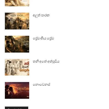
අලුත් පාරක
ප්‍රේමණීය ප්‍රේම
තනි අතේ අත්පුඩිය
නොවෙනස්