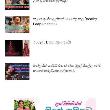
ලක් වූ කොරියානු තරුව
නැවත ඉපදීම ඇත්තක් බව ඔප්පු කල Dorothy
Eady ගෙ කතාව
රටවල් 51, එක රතු ඇඳුමයි!
ඔන්ලයින් පේමට් එකක් නිසා මුදල් සියල්ල අහිමි
කරගත් තරුණියකගේ කතාව