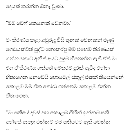
දෙයක් කරන්න ඕනෑ වුණා.
“මම චෙෆ් කෙනෙක් වෙනවා.”
මං තීරණය කළා.අවුරුදු විසි තුනක් වෙනකන් ළූණු
ගෙඩියක්වත් සුද්ධ නොකරපු මම එහෙම තීරණයක්
ගන්නකොට අනිත් අයට පුදුම හිතෙන්න ඇති.ඒත් මං
එදා ඒ තීරණය ගත්තේ මේතරම් දුරක් ඇවිද එන්න
හිතාගෙන නෙවෙයි.හොටෙල් ස්කූල් එකක් තියෙන්නේ
කොළඹ.මම ඒක තෝරා ගත්තෙම කොළඹ එන්න
හිතාගෙන.
“මං සතියේ දවස් පහ කොළඹ ගිහින් ඉන්නම්.සති
අන්තේ ආපහු එන්නම්.මම සතියටම ඇති වෙන්න