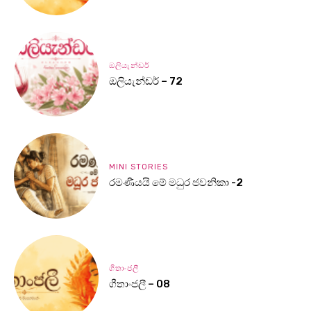
ඔලියැන්ඩර්
ඔලියැන්ඩර් – 72
MINI STORIES
රමණීයයි මේ මධුර ජවනිකා -2
ගීතාංජලී
ගීතාංජලී – 08