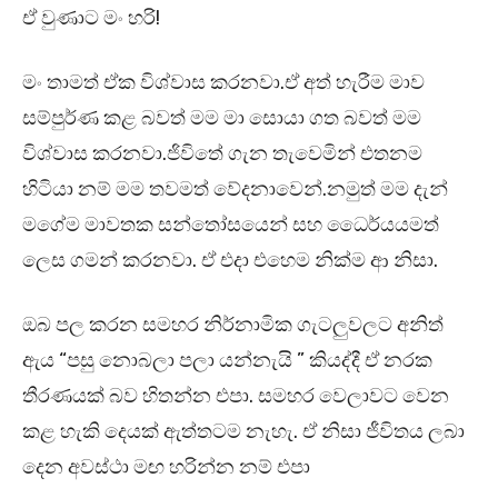
ඒ වුණාට මං හරි!
මං තාමත් ඒක විශ්වාස කරනවා.ඒ අත් හැරීම මාව
සම්පුර්ණ කළ බවත් මම මා සොයා ගත බවත් මම
විශ්වාස කරනවා.ජිවිතේ ගැන තැවෙමින් එතනම
හිටියා නම් මම තවමත් වේදනාවෙන්.නමුත් මම දැන්
මගේම මාවතක සන්තෝසයෙන් සහ ධෛර්යයමත්
ලෙස ගමන් කරනවා. ඒ එදා එහෙම නික්ම ආ නිසා.
ඔබ පල කරන සමහර නිර්නාමික ගැටලුවලට අනිත්
ඇය “පසු නොබලා පලා යන්නැයි ” කියද්දී ඒ නරක
තීරණයක් බව හිතන්න එපා. සමහර වෙලාවට වෙන
කළ හැකි දෙයක් ඇත්තටම නැහැ. ඒ නිසා ජීවිතය ලබා
දෙන අවස්ථා මඟ හරින්න නම් එපා