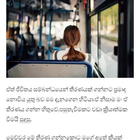
ඒත් ජීවිතය සම්බන්ධයෙන් තීරණයක් ගන්නට ප්‍රමාද
නොවිය යුතු බව මම දැනගෙන හිටියා.ඒ නිසාම මං ඒ
තීරණය ගන්න හිතුවේ.පසුතැවීමකට වඩා ක්‍රියාත්මක
වීමයි සුදුසු.
මෙච්චර මේ තීරණ ගන්නකොට මගේ අතේ කීයක්