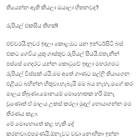
තියෙන්න ඇති කියලා ඔයාලා හිතනවද?
රුපියල් එකසිය තිහක්!
එච්චරයි.නුවර ඉඳලා කොළඹට යන ඉන්ටර්සිටි බස්
එකට ගෙවිය යුතු ගාස්තුව රුපියල් සීයයි.එතැනින්
පස්සේ ගෙදරට යන්න කොටුවේ ඉඳලා මහරගමට
රුපියල් විස්සක් යයි.මම අතේ ගාණට සල්ලි තියාගෙන
එළියට බහින්න හිතුවා.හැබැයි මම බය නැහැ.මගේ කර
මාලය තිබුණා.මොනයම් මොහොතක හරි ඕනෑ
වුණොත් ඒ මාලය උකස් කරලා මුදල් හොයාගන්න මම
තීරණය කළා.
මේ මොහොතේ කළ හැකි දේ
කරනවා.එපමණයි.ඕනෑවට වඩා නොහිතා ඉන්න