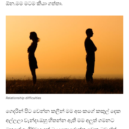
ඕන.මම මටම කියා ගත්තා.
Relationship difficulties
ගෙදරින් පිට වෙන්න කලින් මම අසංකගේ කකුල් දෙක
අල්ලලා වැන්දා.ඔහු හිතන්න ඇති මම අලුත් ගමනට