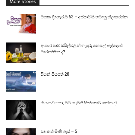
More Stories
මතක දිගහැරුම 63 – අප්සාරි සිංහබාහු තිලකරත්න
ආහාර පාම් ඔයිල්වලින් ගැඹුරු තෙලේ බැද්දොත්
මාරාන්තික ද?
සියක් සියපත් 28
කියනවකො, මට කැමති සින්නෙට ගන්න ද?
සඳ කත් මිණි ඇස් – 5