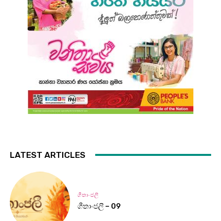
LATEST ARTICLES
ගීතාංජලී
ගීතාංජලී – 09