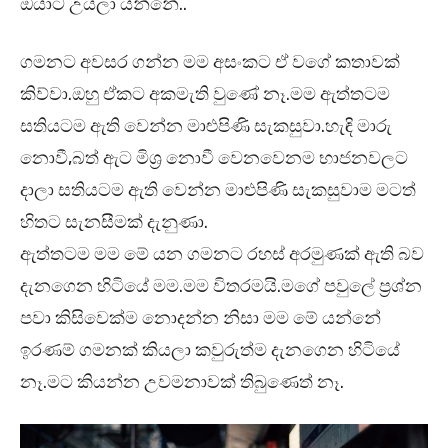
ඔයාට උයලා යන්නේ..”
ගමනට අවසර ගන්න මම අසංකට ඒ වගේ කතාවක්
කිව්වා.ඔහු ඒකට අකමැති වුණේ නෑ.මම ඇත්තටම
සතියටම ඇති වෙන්න මාළුපිණි සැකසුවා.හැඳි මාරු
නොවී,බත් ඇට මිශ්‍ර නොවී වෙනවෙනම භාජනවලට
දාලා සතියටම ඇති වෙන්න මාළුපිණි සැකසුවාම මටත්
හිතට සැනසීමක් දැනුණා.
ඇත්තටම මම මේ යන ගමනට රහස් අරමුණක් ඇති බව
දැනගෙන හිටියේ මම.මම විතරමයි.මගේ පවුලේ ප්‍රශ්න
පවා කිසිවෙක්ම නොදන්න නිසා මම මේ යන්නේ
ඉරණම් ගමනක් කියලා කවුරුත්ම දැනගෙන හිටියේ
නෑ.මට කියන්න උවමනාවක් තිබුණෙත් නෑ.