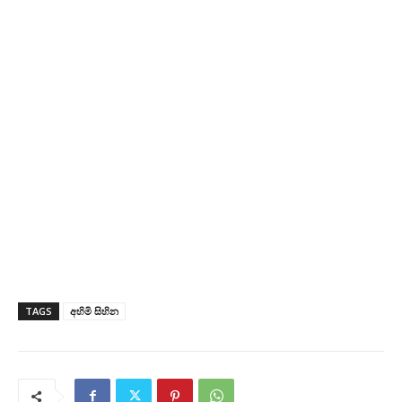
TAGS
අහිමි සිහින