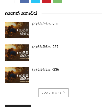
අනෙක් කොටස්
(අ)හිමි සිහින -238
(අ)හිමි සිහින -237
(අ) හිමි සිහින -236
LOAD MORE