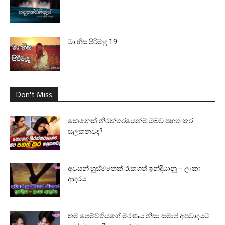
මා හිස පිරිමැද 19
Don't Miss
කෙනෙක් නිරන්තරයෙන්ම ඔබව පහත් කර
සලකනවද?
අවසන් හුස්මතෙක් රැකගත් ඉන්දියානු – ලංකා
ආදරය
තම පෙම්වතියගේ මරණය නිසා සමාජ අපවාදයට