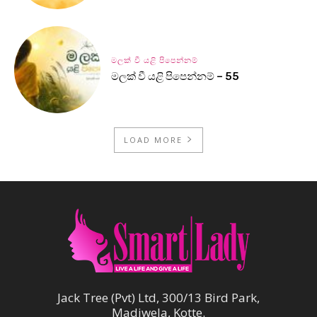
මලක් වී යළි පිපෙන්නම්
මලක් වී යළි පිපෙන්නම් – 55
LOAD MORE
Jack Tree (Pvt) Ltd, 300/13 Bird Park,
Madiwela, Kotte.