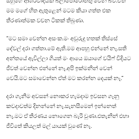
ඔහුගේ ආශිර්වාදයක් බලාපොරොත්තු වෙන බව.ඒත්
මම මගේ හිත ඇතුළෙන් මටම කියා ගත්ත එක
තීරණාත්මක වචන ටිකක් තිබුණා.
“මට සමා වෙන්න අසංක.මං අවුරුදු හතක් තිස්සේ
දේවල් දරා ගත්තා.මේ ඇති.මම ආපහු එන්නේ නෑ.සති
අන්තයේ ඇවිල්ලා ගියත් මං ආයෙ ඔයාගේ වයිෆ් විදියට
ජීවත් වෙන්න එන්නේ නෑ.අපි ඉක්මනින් වෙන්
වෙයි.මට සමාවෙන්න ඒත් මට කරන්න දෙයක් නෑ.”
දරා ගැනීම අවසන් නොකර හැමදාම ඉවසන ගෑනු
කවදාවත්ම දිනන්නේ නෑ.සැනසීමෙන් ඉන්නෙත්
නෑ.මට ඒ තීරණය නොගෙන බැරි වුණා.එතැනින් එහා
ජීවිතේ කියලත් මල් යායක් වුණේ නෑ.