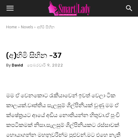
Home
Novels
අහිමි සිහින
(අ)හිමි සිහින -37
By
David
පෙබරවාරි 9, 2022
මම ඒ වෙනකොට රැකියාවෙන් ඉවත් වෙලා ටික
කාලයක්.වෘත්තිය සැලසුම් ශිල්පිනියක් වුණු මම ඒ
ක්ෂේත්‍රයට ආයේ අඩිය නොතියන්න හිතුවා.ඒ පුංචි
කපටිකමක් නිසා.සැලසුම් ශිල්පිනියකට රස්සාවක්
හොයාගන්න මහනුවරින්ම පුළුවන්.මට එහෙ නැති