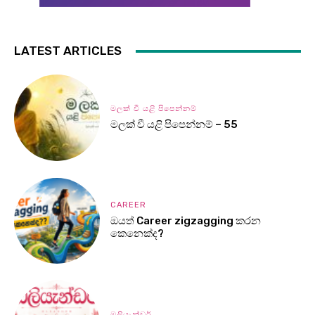
LATEST ARTICLES
මලක් වී යළි පිපෙන්නම්
මලක් වී යළි පිපෙන්නම් – 55
CAREER
ඔයත් Career zigzagging කරන
කෙනෙක්ද?
ඔලියැන්ඩර්