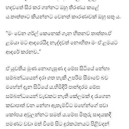
හදවතේ සිර කර ගන්නට ඔහු තීරණය කළේ
ය.තාත්තාට කියන්නට වෙනත් කාරණාවක් ඔහු සතු ය.
“මං වෙන ගර්ල් කෙනෙක් ගැන හිතනව තාත්තා.ඒ
ළමයා මට ආදරෙයිද නැද්දවත් නොහිතා මං ඒ ළමයට
ආදරේ කරනව..”
ඒ යුවතිය මුණ නොගැසුණ ද මේඝ සිටියේ නේහා
සම්බන්ධයෙන් දරා ගත හැකි උපරිම සීමාවේ බව
මහේන් දැන සිටියේ ය.හිමිදිරි පාන්දරම මේඝ
සම්බන්ධයෙන් වැඩකට නැති කේලමක් ද රැගෙන
කඩාපාත් වන නේහා ඇතැම්විට මහේන්ගේ පවා
කෝපය අවුලන්නට සමත් ය.මේඝ මිතුරු සාදයකදී
පමණට වඩා මත් වීමේ සිට දුරකථනයට පිළිවදන්