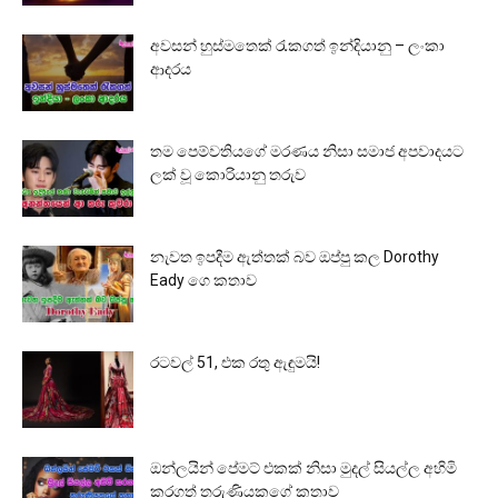
අවසන් හුස්මතෙක් රැකගත් ඉන්දියානු – ලංකා
ආදරය
තම පෙම්වතියගේ මරණය නිසා සමාජ අපවාදයට
ලක් වූ කොරියානු තරුව
නැවත ඉපදීම ඇත්තක් බව ඔප්පු කල Dorothy
Eady ගෙ කතාව
රටවල් 51, එක රතු ඇඳුමයි!
ඔන්ලයින් පේමට් එකක් නිසා මුදල් සියල්ල අහිමි
කරගත් තරුණියකගේ කතාව