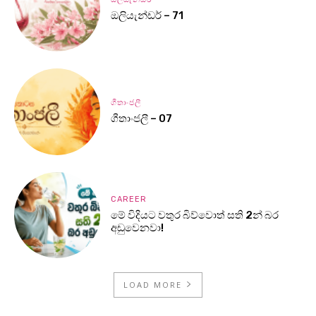
ඔලියැන්ඩර් – 71
ගීතාංජලී
ගීතාංජලී – 07
CAREER
මේ විදියට වතුර බිව්වොත් සති 2න් බර
අඩුවෙනවා!
LOAD MORE