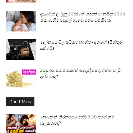
දරුවෙක් ලැබුනු මවක්ගේ යහපත් මානසික මට්ටම
රැක ගැනීම පවුලේ හැමෝගෙම වගකීමක්
ලෝකයේ මිල අධිකම කාන්තා අත්බෑග් (පින්තූර
සහිතයි)
රසම රස පොප් කෝන් ගෙදරදීම හදාගන්න හැටි
දන්නවාද?
Don't Miss
කෙනෙක් නිරන්තරයෙන්ම ඔබව පහත් කර
සලකනවද?