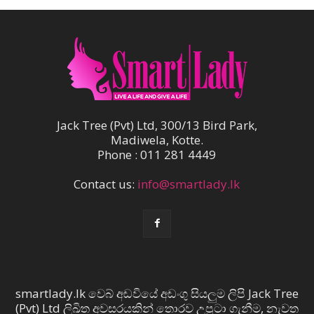
Jack Tree (Pvt) Ltd, 300/13 Bird Park,
Madiwela, Kotte.
Phone : 011 281 4449
Contact us:
info@smartlady.lk
smartlady.lk වෙබ් අඩවියේ අඩංගු සියලුම ලිපි Jack Tree
(Pvt) Ltd ලිඛිත අවසරයකින් තොරව උපුටා ගැනීම, නැවත