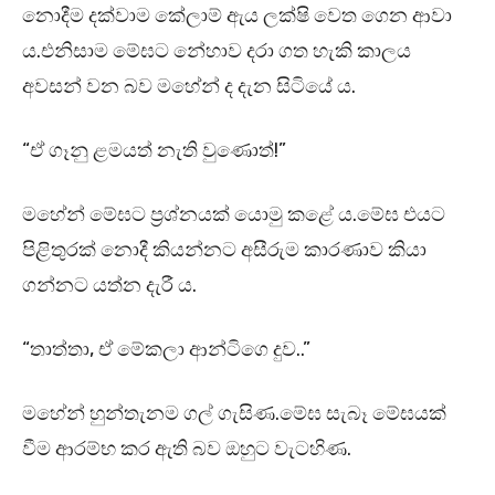
නොදීම දක්වාම කේලාම් ඇය ලක්ෂි වෙත ගෙන ආවා
ය.එනිසාම මේඝට නේහාව දරා ගත හැකි කාලය
අවසන් වන බව මහේන් ද දැන සිටියේ ය.
“ඒ ගෑනු ළමයත් නැති වුණොත්!”
මහේන් මේඝට ප්‍රශ්නයක් යොමු කළේ ය.මේඝ එයට
පිළිතුරක් නොදී කියන්නට අසීරුම කාරණාව කියා
ගන්නට යත්න දැරී ය.
“තාත්තා, ඒ මේකලා ආන්ටිගෙ දුව..”
මහේන් හුන්තැනම ගල් ගැසිණ.මේඝ සැබෑ මේඝයක්
වීම ආරම්භ කර ඇති බව ඔහුට වැටහිණ.