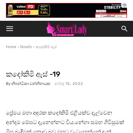
Home
Novels
කදෝකිමි ඇස්
කදෝකිමි ඇස් -19
By
නිබන්ධිකා වන්නිනායක
මාර්තු 15, 2022
ප්‍රේමය මහා අඳුරක කදෝකිමි එළියක්ව දැල්වෙන
අන්දම මේඝට දැනෙන්නට විය.නේහා සමඟ ගිවිසුමක්
මිස බැඳීමක් නොවූ බව ඔහුට වැටහෙන්නේ දැන්