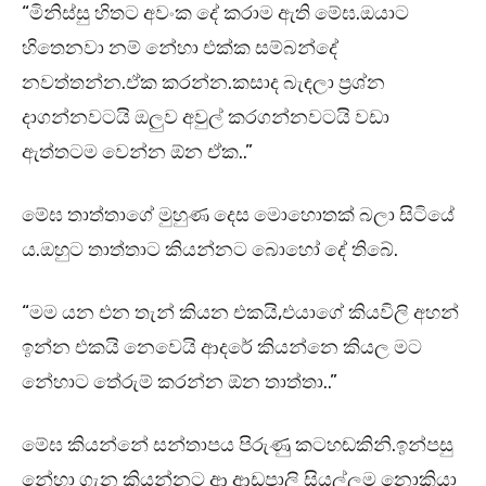
“මිනිස්සු හිතට අවංක දේ කරාම ඇති මේඝ.ඔයාට
හිතෙනවා නම් නේහා එක්ක සම්බන්දේ
නවත්තන්න.ඒක කරන්න.කසාද බැඳලා ප්‍රශ්න
දාගන්නවටයි ඔලුව අවුල් කරගන්නවටයි වඩා
ඇත්තටම වෙන්න ඕන ඒක..”
මේඝ තාත්තාගේ මුහුණ දෙස මොහොතක් බලා සිටියේ
ය.ඔහුට තාත්තාට කියන්නට බොහෝ දේ තිබේ.
“මම යන එන තැන් කියන එකයි,එයාගේ කියවිලි අහන්
ඉන්න එකයි නෙවෙයි ආදරේ කියන්නෙ කියල මට
නේහාට තේරුම් කරන්න ඕන තාත්තා..”
මේඝ කියන්නේ සන්තාපය පිරුණු කටහඬකිනි.ඉන්පසු
නේහා ගැන කියන්නට ආ ආඩපාලි සියල්ලම නොකියා