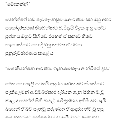
“මොකක්ද?”
මහේන්ගේ හඬ පැටලෙනසුළු ය.ආරණ්‍යා සහ ඔහු අතර
සහෝදරකමක් තිබෙන්නට බැරිදැයි විදුක ඇසූ මෝඩ
ප්‍රශ්නය ඔහුට සිහි වේ.එහෙත් ඒ කතාව හිතට
නැගෙන්නට නොදී ඔහු නැවත ඒ වචන
පුනුරුච්ඡාරණය කළේ ය.
“මම කියන්නෙ ආරණ්‍යා ගැන.මේකලා ආන්ටිගේ දුව..”
මේඝ නොසැලී පවසයි.ආදරය කරන බව කියන්නට
පැකිලෙමින් ආඩම්බරකාර දැරියක ගැන සිහින මැවූ
කාලය මහේන් සිහි කළේ ය.මිත්‍රත්වය අහිමි වේ යැයි
බියෙන් ඒ බව සැඟවූ තරුණයා ඒ ආදරය හිමි වූ පසු
මොනතරමට සන්තෝස වුවාදැයි ඔහුට අමතකව