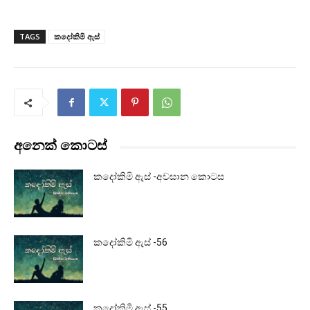
TAGS
කදෝකිමි ඇස්
අනෙක් කොටස්
කදෝකිමි ඇස් -අවසාන කොටස
කදෝකිමි ඇස් -56
කදෝකිමි ඇස් -55