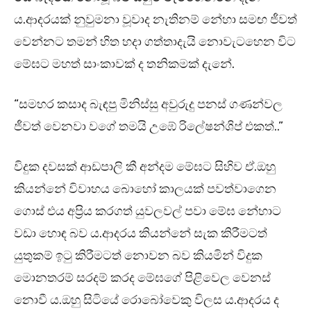
ය.ආදරයක් නුවුමනා වූවාද නැතිනම් නේහා සමඟ ජීවත්
වෙන්නට තමන් හිත හදා ගත්තාදැයි නොවැටහෙන විට
මේඝට මහත් සාංකාවක් ද තනිකමක් දැනේ.
“සමහර කසාද බැඳපු මිනිස්සු අවුරුදු පනස් ගණන්වල
ජීවත් වෙනවා වගේ තමයි උඹේ රිලේෂන්ශිප් එකත්..”
විදුක දවසක් ආඩපාලි කී අන්දම මේඝට සිහිව ඒ.ඔහු
කියන්නේ විවාහය බොහෝ කාලයක් පවත්වාගෙන
ගොස් එය අප්‍රිය කරගත් යුවලවල් පවා මේඝ නේහාට
වඩා හොඳ බව ය.ආදරය කියන්නේ සැක කිරීමටත්
යුතුකම් ඉටු කිරීමටත් නොවන බව කියමින් විදුක
මොනතරම් සරදම් කරද මේඝගේ පිළිවෙල වෙනස්
නොවී ය.ඔහු සිටියේ රොබෝවෙකු විලස ය.ආදරය ද