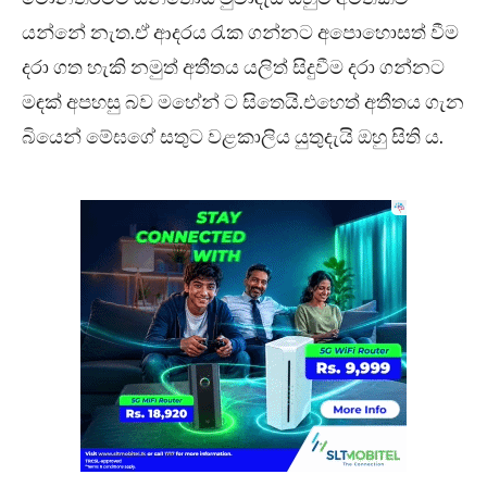
යන්නේ නැත.ඒ ආදරය රැක ගන්නට අපොහොසත් වීම
දරා ගත හැකි නමුත් අතීතය යලිත් සිදුවීම දරා ගන්නට
මඳක් අපහසු බව මහේන් ට සිතෙයි.එහෙත් අතීතය ගැන
බියෙන් මේඝගේ සතුට වළකාලිය යුතුදැයි ඔහු සිති ය.