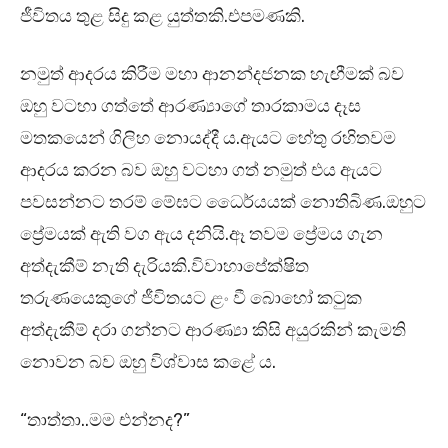
ජීවිතය තුළ සිදු කළ යුත්තකි.එපමණකි.
නමුත් ආදරය කිරීම මහා ආනන්දජනක හැඟීමක් බව
ඔහු වටහා ගත්තේ ආරණ්‍යාගේ තාරකාමය දෑස
මතකයෙන් ගිලිහ නොයද්දී ය.ඇයට හේතු රහිතවම
ආදරය කරන බව ඔහු වටහා ගත් නමුත් එය ඇයට
පවසන්නට තරම් මේඝට ධෛර්යයක් නොතිබිණ.ඔහුට
ප්‍රේමයක් ඇති වග ඇය දනියි.ඈ තවම ප්‍රේමය ගැන
අත්දැකීම් නැති දැරියකි.විවාහාපේක්ෂිත
තරුණයෙකුගේ ජීවිතයට ළං වී බොහෝ කටුක
අත්දැකීම් දරා ගන්නට ආරණ්‍යා කිසි අයුරකින් කැමති
නොවන බව ඔහු විශ්වාස කළේ ය.
“තාත්තා..මම එන්නද?”