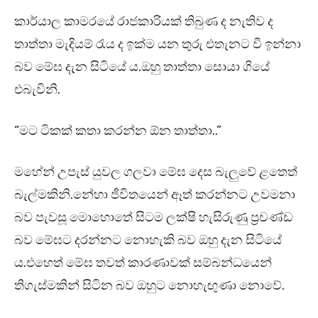
කාර්යාල කාමරයේ රාජකාරියක් තිබුණ ද නැතිව ද
තාත්තා මැදියම් රැය ද ඉක්ම යන තුරු එතැනට වී ඉන්නා
බව මේඝ දැන සිටියේ ය.ඔහු තාත්තා සොයා ගියේ
එබැවිනි.
“මට ටිකක් කතා කරන්න ඕන තාත්තා..”
මහේන් උපැස් යුවල ගලවා මේඝ දෙස බැලුවේ ළතෙත්
බැල්මකිනි.නේහා ජීවිතයෙන් ඈත් කරන්නට උවමනා
බව පැවසූ මොහොතේ සිටම ලක්ෂි හැසිරුණු ප්‍රචණ්ඩ
බව මේඝට දරන්නට නොහැකි බව ඔහු දැන සිටියේ
ය.එහෙත් මේඝ තවත් කාරණාවක් සම්බන්ධයෙන්
තිගැස්මකින් සිටින බව ඔහුට නොහැඟුණා නොවේ.