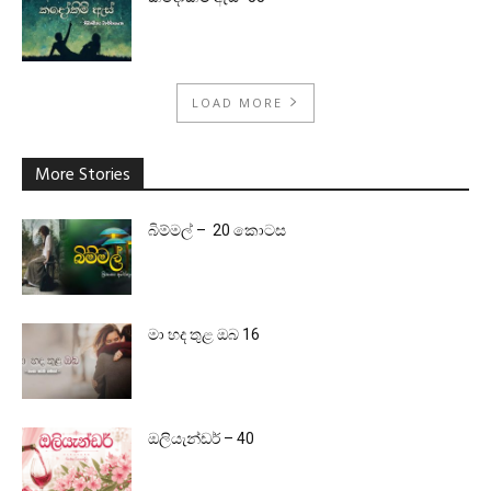
LOAD MORE
More Stories
බිම්මල් – 20 කොටස
මා හද තුළ ඔබ 16
ඔලියැන්ඩර් – 40