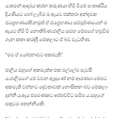
ය.තමන් ආදරය කරන තරුණයා හිමි වීමේ සංතෘෂ්ඨිය
දියණියට හෝ ලැබීම ම ඇයට එක්තරා අන්දමක
ජයග්‍රහණයකි.නමුත් ඒ ජයග්‍රහණය සම්පූර්ණයෙන් ම
ඇයට හිමි වී නොතිබිණ.ජාලිය සමඟ මේඝගේ හමුවීම
ගැන කතා කරද්දී මේකලාට ඒ බව වැටහිණ.
“මම ඒ යෝජනාවට අකමැති.”
ජාලිය ඔහුගේ අකමැත්ත එක එල්ලේම පැවසී
ය.ජාලියගේ මේ වචන ඇසුණේ නම් ආරණ්‍යා මේඝට
අකමැති වන්නට දෙවතාවක් නොසිතන බව මේකලා
දන්නී ය.ඇය එපමණකට අප්පච්චිට සමීප ය.ඔහුගේ
සතුටම පතන්නියකි.