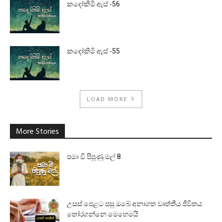
කදෝකිමි ඇස් -56
කදෝකිමි ඇස් -55
LOAD MORE
More Stories
පමා වී පිපුණු මල් 8
උසස් පෙළට පසු ඔබේ අනාගත වෘත්තීය ජීවිතය
තෝරගන්නෙ මෙහෙමයි