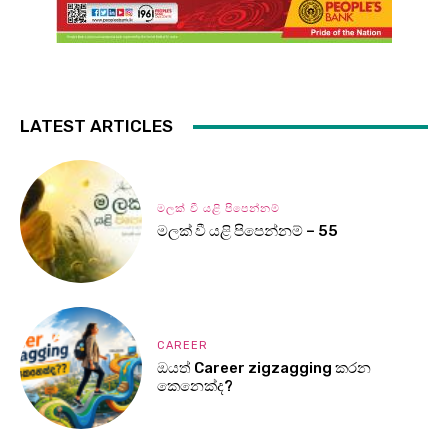
LATEST ARTICLES
මලක් වී යළි පිපෙන්නම්
මලක් වී යළි පිපෙන්නම් – 55
CAREER
ඔයත් Career zigzagging කරන
කෙනෙක්ද?