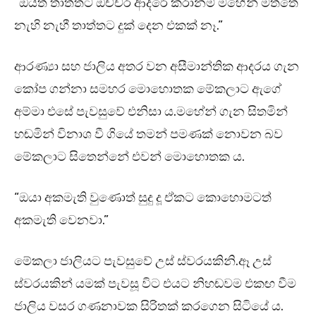
“ඔයත් තාත්තට ඔච්චර ආදරේ කරානම් මහේන් මත්තෙ
නැහි නැහී තාත්තට දුක් දෙන එකක් නෑ.”
ආරණ්‍යා සහ ජාලිය අතර වන අසීමාන්තික ආදරය ගැන
කෝප ගන්නා සමහර මොහොතක මේකලාට ඇගේ
අම්මා එසේ පැවසුවේ එනිසා ය.මහේන් ගැන සිතමින්
හඬමින් විනාශ වී ගියේ තමන් පමණක් නොවන බව
මේකලාට සිතෙන්නේ එවන් මොහොතක ය.
“ඔයා අකමැති වුණොත් සුදු දූ ඒකට කොහොමටත්
අකමැති වෙනවා.”
මේකලා ජාලියට පැවසුවේ උස් ස්වරයකිනි.ඈ උස්
ස්වරයකින් යමක් පැවසූ විට එයට නිහඬවම එකඟ වීම
ජාලිය වසර ගණනාවක සිරිතක් කරගෙන සිටියේ ය.