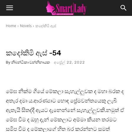
Home
Novels
කදෝකිමි ඇස්
කදෝකිමි ඇස් -54
By
නිබන්ධිකා වන්නිනායක
අප්‍රේල් 22, 2022
මේඝ නික්ම ගියේ මේකලා සැහැල්ලුවක ද මහා බරක ද
අතැර දමා ය.ආරණ්‍යාට හොඳ ප්‍රේමවන්තයෙකු ලැබී
ඇතැයි සිතද්දී ඇයට දැනෙන්නේ සැහැල්ලුවකි.නමුත් ඒ
මේඝ වීම ද ඔහු දැන් මේකලාට අම්මා කියන තරමට
සමීප වීම ද මේකලාගේ හිත බර කරන්නට සමත්