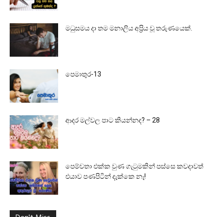
මධුසමය දා තම මනාලිය අප්‍රිය වූ තරුණයෙක්.
පෙමාතුර-13
ආදර මල්වල පාට කියන්නද? – 28
පෙම්වතා එක්ක වුණ ගැටුමකින් පස්සෙ කවදාවත්
එයාව පණපිටින් දැක්කෙ නෑ!