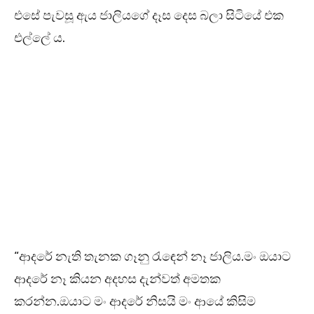
එසේ පැවසූ ඇය ජාලියගේ දෑස දෙස බලා සිටියේ එක
එල්ලේ ය.
“ආදරේ නැති තැනක ගෑනු රැඳෙන් නෑ ජාලිය.මං ඔයාට
ආදරේ නෑ කියන අදහස දැන්වත් අමතක
කරන්න.ඔයාට මං ආදරේ නිසයි මං ආයේ කිසිම