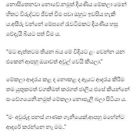
නොසිතෙනවා නොවේ.නමුත් දියණිය මේකලා මෙන්
හිතට විරුද්ධව ජීවත් වීම පවා ඔහුට ඉවසිය හැකි
ය.අසීරු වන්නේ මේඝගේ රැවටීමකට දියණිය හසු
වේදැයි බියට පත් වීම ය.
“මට ඇත්තටම තියන බය මේ විදියට ළං වෙන්න යන
එකෙන් ආපහු ඔයාවත් අවුල් වෙයි කියලා.”
මේකලා ආදරය කළ ද නොකළ ද ඇයට ආදරය කිරීම
තම යුතුකමත් වගකීමත් කරගත් ජාලිය එසේ කියන්නේ
සංවේගයෙනි.නමුත් මේකලා නොසැලී බලා සිටියා ය.
“මං අවුරුදු පනස් ගාණක ගෑනියෙක්.ආපහු මහේන්ට
ආදරේ කරන්නෙ නෑ මම..”