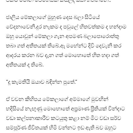
එකම මොන වෙහෙසක් කියලද ඔයා හිතන්නෙ..”
ජාලිය මේකලාගේ මුහුණ දෙස බලා සිටියේ
වේදනාවෙනි.දුර නෑකම ද පවුලේ හිතවත්කම ද හන්දාම
ඔහු යොවුන් මේකලා ගැන අපමණ බලාපොරොත්තු
තබා ගත් අතීතයක් තිබේ.ඈ මහේන්ට දිවි දෙවැනි කර
ආදරය කරන බව දැන ගත් මොහොතේ හිත හදා ගත්
අතීතයක් ද තිබේ.
“දූ කැමතියි ඔයාව බඳින්න පුතේ.”
ඒ වචන කිහිපය මේකලාගේ අම්මාගේ මුවඟින්
හදිසියේ නැඟුණු මොහොතේ අප්‍රමාණ ප්‍රීතියක් වින්දාට
වඩා කල්පනාකාරීව කටයුතු කළා නම් මීට වඩා සර්ව
සම්පූර්ණ ජීවිතයක් හිමි වන්නට ඉඩ ඇති බව ඔහුට