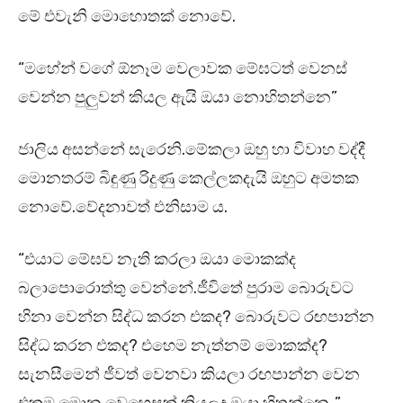
මේ එවැනි මොහොතක් නොවේ.
“මහේන් වගේ ඕනෑම වෙලාවක මේඝටත් වෙනස්
වෙන්න පුලුවන් කියල ඇයි ඔයා නොහිතන්නෙ”
ජාලිය අසන්නේ සැරෙනි.මේකලා ඔහු හා විවාහ වද්දී
මොනතරම් බිඳුණු රිදුණු කෙල්ලකදැයි ඔහුට අමතක
නොවේ.වේදනාවත් එනිසාම ය.
“එයාට මේඝව නැති කරලා ඔයා මොකක්ද
බලාපොරොත්තු වෙන්නේ.ජීවිතේ පුරාම බොරුවට
හිනා වෙන්න සිද්ධ කරන එකද? බොරුවට රඟපාන්න
සිද්ධ කරන එකද? එහෙම නැත්නම් මොකක්ද?
සැනසීමෙන් ජීවත් වෙනවා කියලා රඟපාන්න වෙන