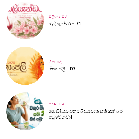
ඔලියැන්ඩර්
ඔලියැන්ඩර් – 71
ගීතාංජලී
ගීතාංජලී – 07
CAREER
මේ විදියට වතුර බිව්වොත් සති 2න් බර
අඩුවෙනවා!