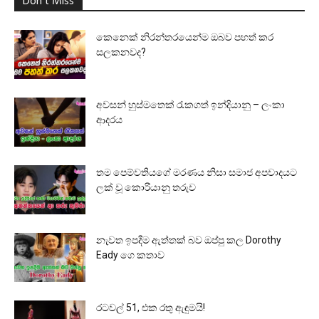
Don't Miss
කෙනෙක් නිරන්තරයෙන්ම ඔබව පහත් කර
සලකනවද?
අවසන් හුස්මතෙක් රැකගත් ඉන්දියානු – ලංකා
ආදරය
තම පෙම්වතියගේ මරණය නිසා සමාජ අපවාදයට
ලක් වූ කොරියානු තරුව
නැවත ඉපදීම ඇත්තක් බව ඔප්පු කල Dorothy
Eady ගෙ කතාව
රටවල් 51, එක රතු ඇඳුමයි!