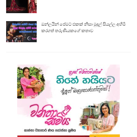
ඔන්ලයින් පේමට් එකක් නිසා මුදල් සියල්ල අහිමි
කරගත් තරුණියකගේ කතාව