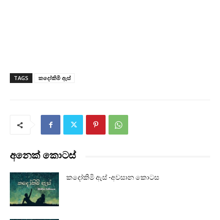
TAGS
කදෝකිමි ඇස්
අනෙක් කොටස්
කදෝකිමි ඇස් -අවසාන කොටස