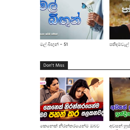
මල් බිඟුන් – 51
පතිදම්වැල්
Don't Miss
කෙනෙක් නිරන්තරයෙන්ම ඔබව
අවසන් හුස