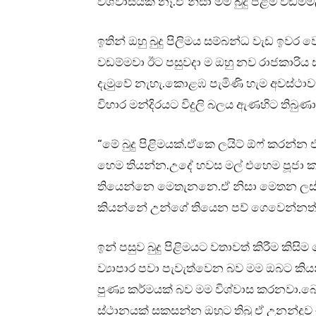
විශ්වාසයක් නෑ.ඒ නිසා මම බුදු පිළිම වඩ
ඉතින් ඔහු බුදු පිලිමය සම්බන්ධ වැඩ ඉවර වෙන
වඩම්මවා ඊට පසුවදා ම ඔහු නව රාජකාරිය සඳහ
දැමුවේ නැහැ.කොළඹ පැමිණි හැම අවස්ථාව
විහාර මන්දිරයට විදුලි බලය ඇණහිට තිබුණ
“මේ බුදු පිළිමයක්.ඒකෙ ලයිට් ඕෆ් කරන්න
හෙම තියන්න.උදේ හවස මල් එහෙම පූජා 
තියෙන්නෙ මෙතැනනෙ.ඒ නිසා මෙතන ලස
කියන්නේ උන්ගේ තියෙන පව් ගෙවෙන්නත්
ඉන් පසුව බුදු පිළිමයට වතාවත් කිරීම කිස
ව්‍යාපාර පවා පැවැත්වෙන බව මම ඔබට කිය
පුණ්‍ය කර්මයක් බව මම විශ්වාස කරනවා.බෞ
ස්ථානයක් සකසන්න ඔහුට තිබූ ඒ උනන්දුව ම