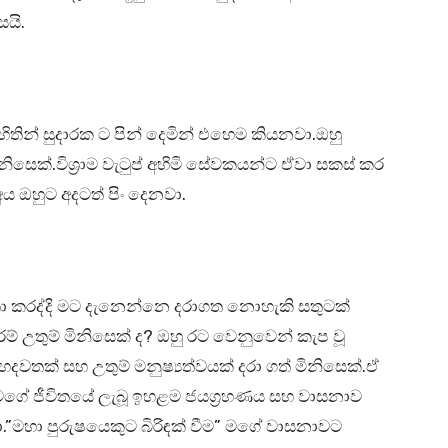
යි.
 හිතින් සුදාරක ට පින් දෙමින් එහෙම කියනවා.ඔහු
නිසෙක්.විශ්‍රාම වැටුප් අහිමි සේවකයන්ට ඒවා සකස් කර
ය ඔහුට අදටත් පිං දෙනවා.
 කරද්දි මට දැනෙන්නෙ දරාගත නොහැකි සතුටක්
උතුම් මිනිසෙක් ද? ඔහු රට වෙනුවෙන් කැප වූ
දවතක් සහ උතුම් මනුෂ්‍යත්වයක් දරා ගත් මිනිසෙක්.ඒ
ම මගේ ජීවිතයේ ලැබූ ඉහළම ජයග්‍රහණය සහ වාසනාව
”මහා පුරුෂයෙකුට බිරිඳක් වීම” මගේ වාසනාවට