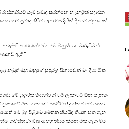
රාජකාරියට යෑම ප්‍රමාද කරන්නෙ නෑ.නමුත් සුදාරක
ත යාම ප්‍රමාද කිරීම ගැන මම දිගින් දිගටම ඔහුගෙන්
අකැමති අයත් ඉන්නවා.මේ මනුස්සයා මාරුවීමක්
L
බණිනව ඇති.”
.නමුත් ඔහු ඔහුගේ සුපුරුදු සිනාවෙන් මං දිහා ටික
එකයි.මේ සුදාරක කියන්නේ මේ ලංකාවේ ඕන තැනක
මේ ලංකාවේ ඕන තැනකට පත්වීමක් දුන්නම මම යනවා
යොත් මේ බුදු පිළිමේ මෙතන තියයිද කියන එක ගැන
ින්ම නවතිනවා ඕක ආපහු තියයි කියන එක ගැන මට