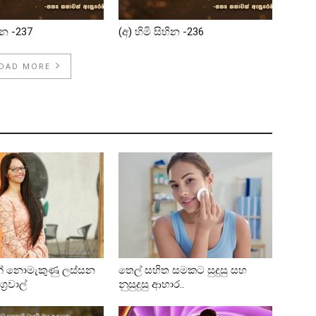
හින -237
(අ) හිමි සිහින -236
OAD MORE
ින් නොමැකුණු ලස්සන
තෙල් සහිත සමකට සුදුසු සහ
්‍රවාල්
නුසුදුසු ආහාර..