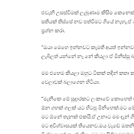
එවැනි උසස්වීමක් ලැබුණාම කිසිම කෙනෙක් 
සතියක් තිස්සේ නව පත්වීමට ගියේ නැහැ.ඒ වෙ
ප්‍රශ්න කරා.
“ඔයා මෙහෙ ඉන්නවට කැමති අයත් ඉන්නවා 
ලැබිලත් යන්නේ නෑ නේ කියලා ඒ මිනිස්සු 
මම එහෙම කියලා ඔහුට ටිකක් තදින් කතා කළා
වෙලාවක් බලාගෙන හිටියා.
“මැනිකෙ මේ සුදාරකට ලංකාවේ කොහෙත් 
ඕන ගහක් ගලක් යට හිටපු මිනිහෙක්.මට 
මට ඕනේ තැනක් එකයි.ඒ උනාට මම දැන් ගි
මට අවිශ්වාසයක් තියෙනව.ඔය වැඩේ ඔතන