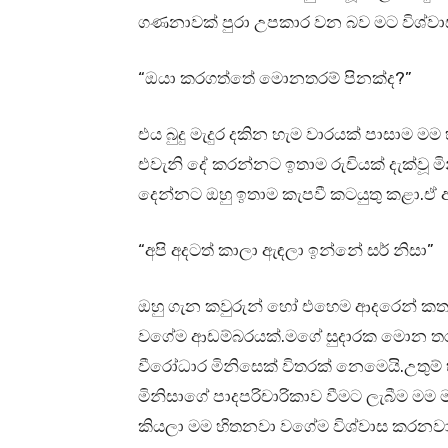
ගණනාවක් පුරා උපකාර වන බව මට විශ්වාස
“ඔයා කරගත්තේ මොනතරම් පිනක්ද?”
එය බුදු මැදුර දකින හැම වාරයක් පාසාම මම
එවැනි දේ කරන්නට ඉතාම රුචියක් දැක්වූ මි
දෙන්නට ඔහු ඉතාම කැපවී කටයුතු කළා.ඒ අ
“අපි අදටත් කාලා ඇඳලා ඉන්නේ සර් නිසා”
ඔහු ගැන කවුරුන් හෝ එහෙම ආදරෙන් කතා
වගේම ආඩම්බරයක්.මගේ සුදාරක මොන තරම් 
වීරෝධාර මිනිසෙක් විතරක් නෙමෙයි.උතුම් හ
මිනිසාගේ පාදපරිචාරිකාව වීමට ලැබීම ම
කියලා මම හිතනවා වගේම විශ්වාස කරනවා.