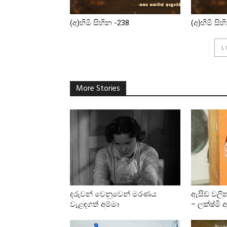
(අ)හිමි සිහින -238
(අ)හිමි සි
L
More Stories
දරුවන් වෙනුවෙන් මරණය
ඇසිඩ් වල
වැළඳගත් අම්මා
– ලක්ෂ්මි අග