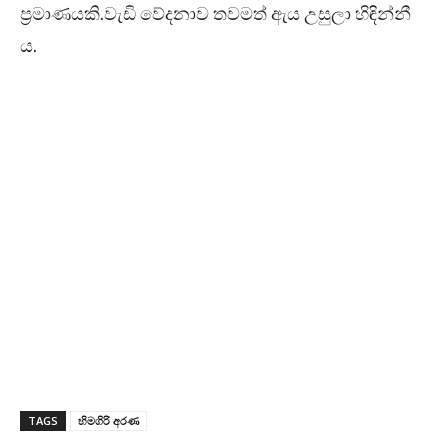
ප්‍රමාණයකි.වැඩි වේදනාව තවමත් ඇය උසුලා හිඳින්නී
ය.
TAGS
හිමගිරි අරණ