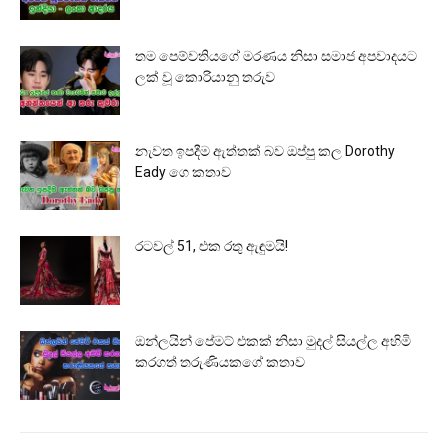
තම පෙම්වතියගේ මරණය නිසා සමාජ අපවාදයට
ලක් වූ කොරියානු තරුව
නැවත ඉපදීම ඇත්තක් බව ඔප්පු කල Dorothy
Eady ගෙ කතාව
රටවල් 51, එක රතු ඇඳුමයි!
ඔන්ලයින් පේමට් එකක් නිසා මුදල් සියල්ල අහිමි
කරගත් තරුණියකගේ කතාව