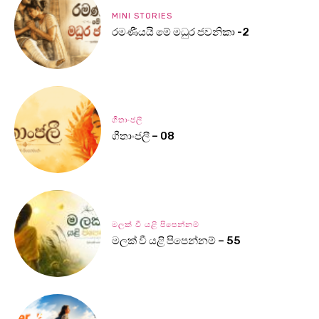
MINI STORIES
රමණීයයි මේ මධුර ජවනිකා -2
ගීතාංජලී
ගීතාංජලී – 08
මලක් වී යළි පිපෙන්නම්
මලක් වී යළි පිපෙන්නම් – 55