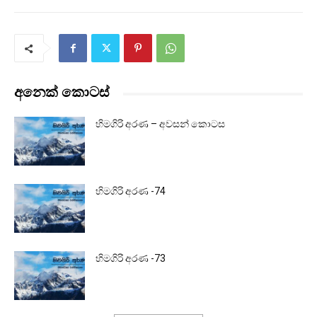
අනෙක් කොටස්
හිමගිරි අරණ – අවසන් කොටස
හිමගිරි අරණ -74
හිමගිරි අරණ -73