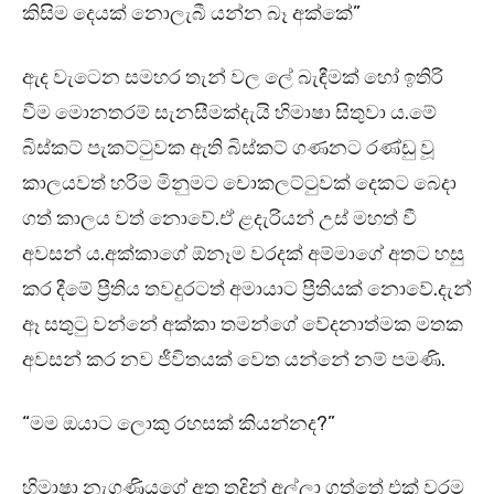
කිසිම දෙයක් නොලැබී යන්න බෑ අක්කේ”
ඇද වැටෙන සමහර තැන් වල ලේ බැඳීමක් හෝ ඉතිරි
වීම මොනතරම් සැනසීමක්දැයි හිමාෂා සිතුවා ය.මේ
බිස්කට් පැකට්ටුවක ඇති බිස්කට් ගණනට රණ්ඩු වූ
කාලයවත් හරිම මිනුමට චොකලට්ටුවක් දෙකට බෙදා
ගත් කාලය වත් නොවේ.ඒ ළදැරියන් උස් මහත් වී
අවසන් ය.අක්කාගේ ඕනෑම වරදක් අම්මාගේ අතට හසු
කර දීමේ ප්‍රීතිය තවදුරටත් අමායාට ප්‍රීතියක් නොවේ.දැන්
ඈ සතුටු වන්නේ අක්කා තමන්ගේ වේදනාත්මක මතක
අවසන් කර නව ජීවිතයක් වෙත යන්නේ නම් පමණි.
“මම ඔයාට ලොකු රහසක් කියන්නද?”
හිමාෂා නැගණියගේ අත තදින් අල්ලා ගත්තේ එක් වරම