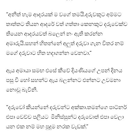
“අනිත් හැම ආදරයක් ම වගේ තමයි.දරුවකුට අම්මට
තාත්තට තියන ආදරේ වත් ගත්තා කෙනකුට දරුවෙක්ව
තියෙන ආදරයවත් බලෙන් නං ඇති කරන්න
අමාරුයි.සහන් හිතන්නේ අලුත් දරුවා ගැන විතර නම්
මගේ දරුවාට හිත හදාගන්න වෙනවා.”
ඇය අමායා සමඟ එසේ කීවේ දියණියගේ උපන් දිනය
පසු වී හෝ සහන්ට ඇය බලන්නට එන්නට උවමනා
නොවූ බැවිනි.
“දරුවෝ කියන්නේ දරුවන්ට අක්කා.තමන්ගෙ පාට්නර්
එපා වෙච්ච පලියට මිනිස්සුන්ට දරුවොත් එපා වෙලා
යන එක නම් මහ පුදුම නරක වැඩක්.”