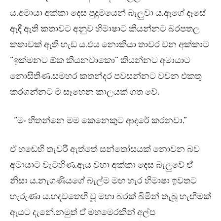
ය.අමායා අක්කා දෙස පුදුමයෙන් බැලුවා ය.ඇගේ දෑසේ
ඇඳී ඇති කතාවට අනුව හිමාෂාට කියන්නට බරපතල
කතාවක් ඇති හැඩ ය.එය නොකියා තාවර වන අක්කාට
“ඉක්මනට ඕක කියනවාකො” කියන්නට අමායාට
නොසිතිණ.සමහර කතන්දර පවසන්නට වචන එකතු
කරගන්නට ම සෑහෙන කාලයක් ගත වේ.
“මං හිතන්නෙ මම කෙනෙකුට ආදරේ කරනවා.”
ඒ හඬෙහි තැවරී ඇත්තේ සන්තෝසයක් නොවන බව
අමායාට වැටහිණ.ඇය වහා අක්කා දෙස බැලුවේ ඒ
නිසා ය.නැගණියගේ බැල්ම මඟ හැර හිමාෂා ඉවතට
හැරුණා ය.හදවතෙහි වූ මහා බරක් බිමින් තැබූ හැඟීමක්
ඇයට දැනේ.නමුත් ඒ මහමෙරකින් අල්ප