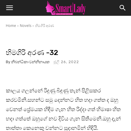
Home
Novels
හිමගිරි අරණ
හිමගිරි අරණ -32
By
නිබන්ධිකා වන්නිනායක
ජූලි 26, 2022
කාලය ගලන්නේ රිදුණු බිඳුණු තැන් පිළිසකර
කරවමිනි.සහන්ට සමු දෙන්නට හිත හදා ගත්ත ද ඔහු
වෙනත් ප්‍රේමයක හිඳීම ගැන හිත රිද්දා ගත් හිමාෂා හිත
හදා ගත්තේ ඔහුගේ නව දිවිය ගැන සිතීමෙනි.ඔහු දැන්
තාත්තා කෙනෙකු වන්නට සූදානමින් හිඳියි.