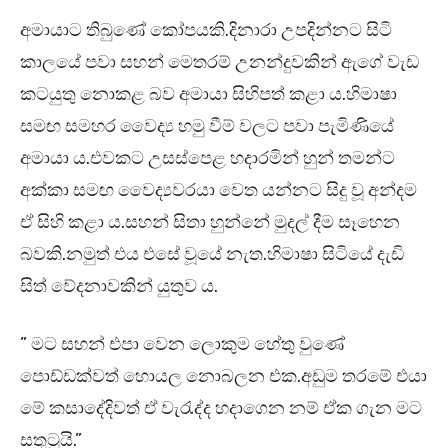
අමායාට තිබුණේ කෝපයකි.දිනාරා උපදින්නට සිටි
කාලයේ පවා සහන් මෙතරම් උනන්දුවකින් ඇගේ වැඩ
කටයුතු නොකළ බව අමායා සිහිපත් කළා ය.හිමාෂා
සමඟ සමහර වෛද්‍ය හමු වීම් වලට පවා පැමිණියේ
අමායා ය.එවකට උසස්පෙළ හදාරමින් හුන් තමන්ට
අක්කා සමඟ වෛද්‍යවරයා වෙත යන්නට සිදු වූ අන්දම
ඒ සිහි කළා ය.සහන් සිතා හුන්නේ මුදල් දීම සෑහෙන
බවකි.නමුත් එය එසේ වූයේ නැත.හිමාෂා සිටියේ දැඩි
සිත් වේදනාවකින් යුතුව ය.
” මට සහන් එපා වෙන ලොකුම හේතු වුණේ
පොඩ්ඩක්වත් හොයල නොබලන එක.අඩුම තරමේ එයා
මේ කසාදේදිවත් ඒ වැරැද්ද හදාගෙන නම් ඒක ගැන මට
සතුටුයි.”