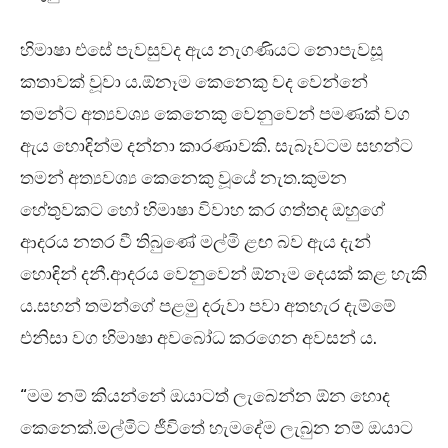
හිමාෂා එසේ පැවසුවද ඇය නැගණියට නොපැවසූ
කතාවක් වූවා ය.ඕනෑම කෙනෙකු වද වෙන්නේ
තමන්ට අත්‍යවශ්‍ය කෙනෙකු වෙනුවෙන් පමණක් වග
ඇය හොඳින්ම දන්නා කාරණාවකි. සැබෑවටම සහන්ට
තමන් අත්‍යවශ්‍ය කෙනෙකු වූයේ නැත.කුමන
හේතුවකට හෝ හිමාෂා විවාහ කර ගත්තද ඔහුගේ
ආදරය නතර වී තිබුණේ මල්මි ළඟ බව ඇය දැන්
හොඳින් දනී.ආදරය වෙනුවෙන් ඕනෑම දෙයක් කළ හැකි
ය.සහන් තමන්ගේ පළමු දරුවා පවා අතහැර දැම්මේ
එනිසා වග හිමාෂා අවබෝධ කරගෙන අවසන් ය.
“මම නම් කියන්නේ ඔයාටත් ලැබෙන්න ඕන හොද
කෙනෙක්.මල්මිට ජීවිතේ හැමදේම ලැබුන නම් ඔයාට