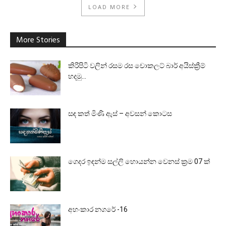
LOAD MORE
More Stories
කිරිපිටි වලින් රසම රස චොකලට් බාර් අයිස්ක්‍රීම්
හදමු…
සඳ කත් මිණි ඇස් – අවසන් කොටස
ගෙදර ඉඳන්ම සල්ලි හොයන්න වෙනස් ක්‍රම 07 ක්
අහංකාර නගරේ -16