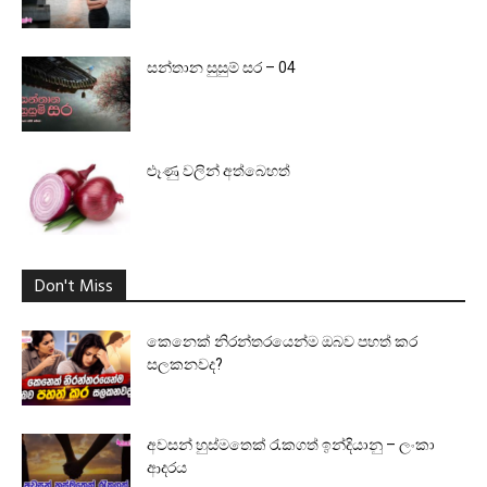
සන්තාන සුසුම් සර – 04
ළූණු වලින් අත්බෙහත්
Don't Miss
කෙනෙක් නිරන්තරයෙන්ම ඔබව පහත් කර
සලකනවද?
අවසන් හුස්මතෙක් රැකගත් ඉන්දියානු – ලංකා
ආදරය