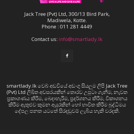
Jack Tree (Pvt) Ltd, 300/13 Bird Park,
Madiwela, Kotte.
Phone : 011 281 4449
Contact us:
info@smartlady.lk
smartlady.lk වෙබ් අඩවියේ අඩංගු සියලුම ලිපි Jack Tree
(Pvt) Ltd ලිඛිත අවසරයකින් තොරව උපුටා ගැනීම, නැවත
ප්‍රකාශණය කිරීම, බෙදාහැරීම, ප්‍රදර්ශනය කිරීම, විකාශනය
කිරීම ඇතුළුව කුමන අයුරකින් හෝ භාවිත කිරීම බුද්ධිමය
දේපල පනත යටතේ සිරදඬුවම් ලැබිය හැකි වරදකි.