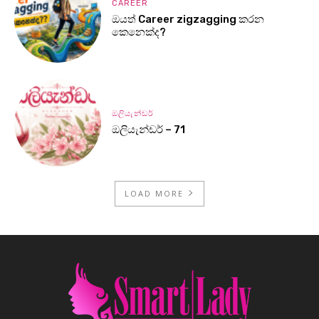
CAREER
ඔයත් Career zigzagging කරන
කෙනෙක්ද?
ඔලියැන්ඩර්
ඔලියැන්ඩර් – 71
LOAD MORE