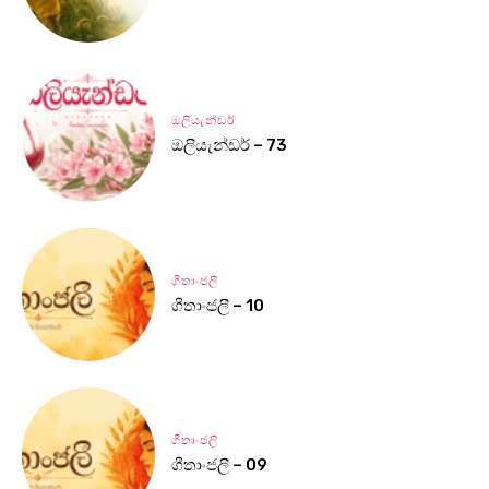
ඔලියැන්ඩර්
ඔලියැන්ඩර් – 73
ගීතාංජලී
ගීතාංජලී – 10
ගීතාංජලී
ගීතාංජලී – 09