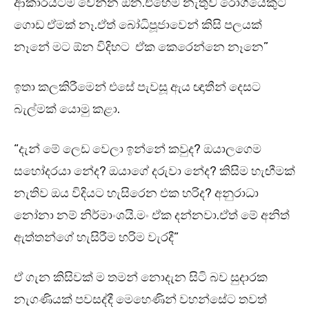
ආකාරයටම වෙන්න ඕන.එහෙම නැතුව රෝගියෙකුට
ගොඩ ඒමක් නෑ.ඒත් බෝධිපූජාවෙන් කිසි පලයක්
නෑනේ මට ඕන විදිහට ඒක කෙරෙන්නෙ නෑනෙ”
ඉතා කලකිරීමෙන් එසේ පැවසූ ඇය ඥාතීන් දෙසට
බැල්මක් යොමු කළා.
“දැන් මේ ලෙඩ වෙලා ඉන්නේ කවුද? ඔයාලගෙම
සහෝදරයා නේද? ඔයාගේ දරුවා නේද? කිසිම හැඟීමක්
නැතිව ඔය විදියට හැසිරෙන එක හරිද? අනුරාධා
නෝනා නම් නිර්මාංශයි.මං ඒක දන්නවා.ඒත් මේ අනිත්
ඇත්තන්ගේ හැසිරීම හරිම වැරදී”
ඒ ගැන කිසිවක් ම තමන් නොදැන සිටි බව සුදාරක
නැගණියක් පවසද්දී මෙහෙණින් වහන්සේට තවත්