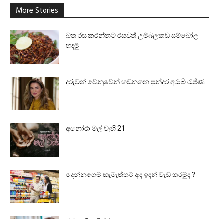
More Stories
බත රස කරන්නට රසවත් උම්බලකඩ සම්බෝල
හදමු
දරුවන් වෙනුවෙන් හඬනගන සුන්දර අරාබි රැජිණ
අනෝරා මල් වැහි 21
දෙන්නගෙම කැමැත්තට අද ඉඳන් වැඩ කරමුද ?