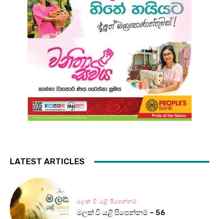
LATEST ARTICLES
මලක් වී යළි පිපෙන්නම්
මලක් වී යළි පිපෙන්නම් – 56