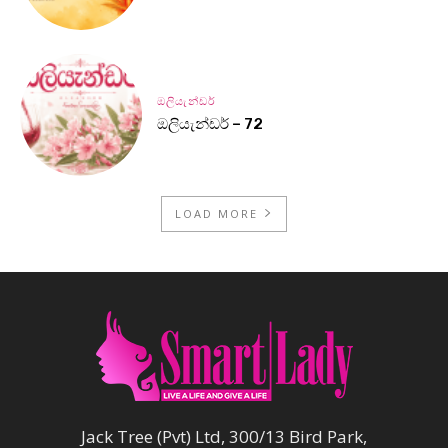
ඔලියැන්ඩර්
ඔලියැන්ඩර් – 72
LOAD MORE
Jack Tree (Pvt) Ltd, 300/13 Bird Park,