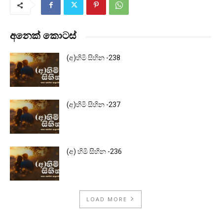
අනෙක් කොටස්
(අ)හිමි සිහින -238
(අ)හිමි සිහින -237
(අ) හිමි සිහින -236
LOAD MORE