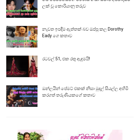
ලක් වූ කොරියානු තරුව
නැවත ඉපදීම ඇත්තක් බව ඔප්පු කල Dorothy
Eady ගෙ කතාව
රටවල් 51, එක රතු ඇඳුමයි!
ඔන්ලයින් පේමට් එකක් නිසා මුදල් සියල්ල අහිමි
කරගත් තරුණියකගේ කතාව