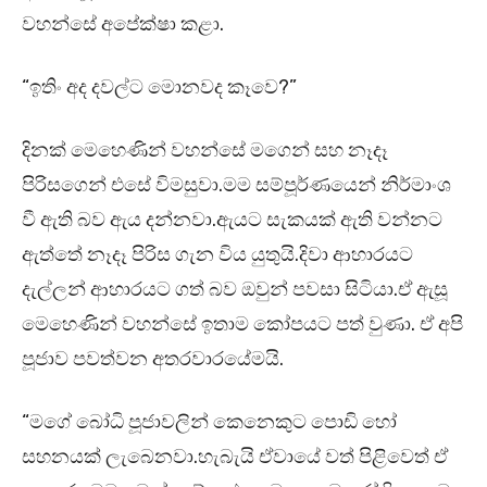
වහන්සේ අපේක්ෂා කළා.
“ඉතිං අද දවල්ට මොනවද කෑවෙ?”
දිනක් මෙහෙණින් වහන්සේ මගෙන් සහ නෑදෑ
පිරිසගෙන් එසේ විමසුවා.මම සම්පූර්ණයෙන් නිර්මාංශ
වී ඇති බව ඇය දන්නවා.ඇයට සැකයක් ඇති වන්නට
ඇත්තේ නෑදෑ පිරිස ගැන විය යුතුයි.දිවා ආහාරයට
දැල්ලන් ආහාරයට ගත් බව ඔවුන් පවසා සිටියා.ඒ ඇසූ
මෙහෙණින් වහන්සේ ඉතාම කෝපයට පත් වුණා. ඒ අපි
පූජාව පවත්වන අතරවාරයේමයි.
“මගේ බෝධි පූජාවලින් කෙනෙකුට පොඩි හෝ
සහනයක් ලැබෙනවා.හැබැයි ඒවායේ වත් පිළිවෙත් ඒ