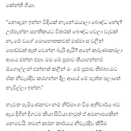
කේන්ති ගියා.
“නොදැන ඉන්න විදියක් නෑනේ.ඔයාලා බෞද්ධ නේද?
උප්පැන්න සහතිකයට විතරක් බෞද්ධ වෙලා වැඩක්
නෑ.මේ වගේ මොහොතකවත් මස්මාංස වලින්
පොඩ්ඩක් ඈත් වෙන්න බැරි ඇයි? අනේ කරුණාකරලා
ආයෙ එන්න එපා. මම මේ පූජාව තියාගන්නම්
ඕගොල්ලන් එන්නත් කලින් මං මේ පූජාව තිබ්බා.මට
ඒක නිවැරදිව කරගන්න දීල ආයේ මේ පැත්ත පලාතේ
නෑවිල්ලා ඉන්න.”
නැවත පැමිණෙනවා නම් නිර්මාංශ වීම අනිවාර්ය බව
ඇය දිගින් දිගටම කියා සිටියා.නමුත් ඒ අමනාපයකින්
නෙවෙයි. තමන් කරන කාර්යය නිවැරදිව කිරීම