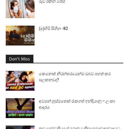
රුව රකින ටිප්ස්
(අ)හිමි සිහින -82
Don't Miss
කෙනෙක් නිරන්තරයෙන්ම ඔබව පහත් කර
සලකනවද?
අවසන් හුස්මතෙක් රැකගත් ඉන්දියානු – ලංකා
ආදරය
තම පෙම්වතියගේ මරණය නිසා සමාජ අපවාදයට