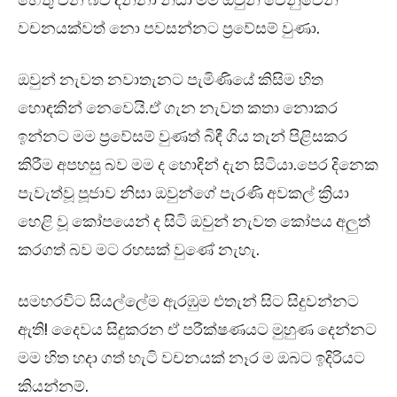
හේතු වන බව දන්නා නිසා මම ඔවුන් වෙනුවෙන්
වචනයක්වත් නො පවසන්නට ප්‍රවේසම් වුණා.
ඔවුන් නැවත නවාතැනට පැමිණියේ කිසිම හිත
හොඳකින් නෙවෙයි.ඒ ගැන නැවත කතා නොකර
ඉන්නට මම ප්‍රවේසම් වුණත් බිඳී ගිය තැන් පිළිසකර
කිරීම අපහසු බව මම ද හොඳින් දැන සිටියා.පෙර දිනෙක
පැවැත්වූ පූජාව නිසා ඔවුන්ගේ පැරණි අවකල් ක්‍රියා
හෙළි වූ කෝපයෙන් ද සිටි ඔවුන් නැවත කෝපය අලුත්
කරගත් බව මට රහසක් වුණේ නැහැ.
සමහරවිට සියල්ලේම ඇරඹුම එතැන් සිට සිදුවන්නට
ඇති! දෛවය සිදුකරන ඒ පරීක්ෂණයට මුහුණ දෙන්නට
මම හිත හදා ගත් හැටි වචනයක් නෑර ම ඔබට ඉදිරියට
කියන්නම්.