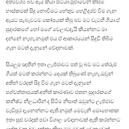
අත්‍යවශ්‍ය බව ඇය කියා සිටියා.පූජාවෙන් කිසිම
හාස්කමක් සිදු නොවීමට හේතුව හෙළිදරව් වීම ගැන
ඇයට සැබෑවටම කෝපයක් තිබූ බව මට වැටහී ගියා.ඒ
සුදාරකගේ හෝ මගේ වෙලාවදැයි කියන්නට මා
දන්නේ නැහැ.නමුත් එය ඒ ආකාරයෙන් සිදුවී තිබීම
ගැන මටත් දැනුනේ වේදනාවක්.
සියලුම ඥාතීන් ඉතා ලැජ්ජාවට පත් වූ බව මට තේරුම්
ගියත් මටත් කරන්නට දෙයක් තිබුණේ නැහැ.ඔවුන්
අතින් වරදක් සිදු වීම ගැන මටත් දැනුනේ
පශ්චත්තාපයක්.අනිත් කාරණාව එතන සුදාරකගේ
කනිෂ්ට නිලධාරීන් ද සිටීම නිසාත් ඔවුන්ට ලැජ්ජාව
වැඩිපුර දැනෙන්නට ඇති.නමුත් මෙවැනි මොහොතක
ඉතා සුළු වරදක් පවා විශාල වේදනාවක් ඇති කරන්නට