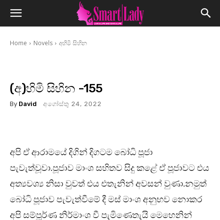
Home
Novels
අහිමි සිහින
(අ)හිමි සිහින -155
By
David
අගෝස්තු 24, 2022
අපි ඒ ආරාමයේ දිගින් දිගටම බෝධි පූජා
පැවැත්වූවා.පූජාව මාංශ සහිතව සිදු කළේ ඒ පූජාවට එය
අත්‍යවශ්‍ය නිසා වුවත් එය එතැනින් අවසන් වුණා.නමුත්
බෝධි පූජාව පැවැත්වීමේ දී මස් මාංශ අනුභව නොකර
අපි සම්පූර්ණ නිර්මාංශ වී පැමිණෙතැයි මෙහෙනින්