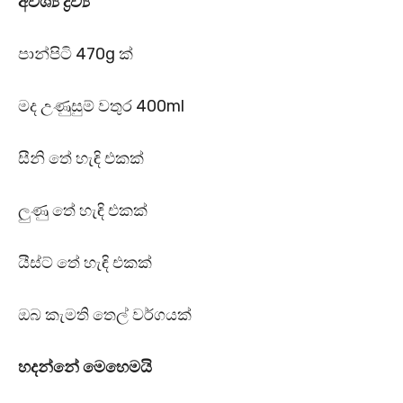
අවශ්‍ය ද්‍රව්‍ය
පාන්පිටි 470g ක්
මද උණුසුම් වතුර 400ml
සීනි තේ හැඳි එකක්
ලුණු තේ හැඳි එකක්
යීස්ට් තේ හැඳි එකක්
ඔබ කැමති තෙල් වර්ගයක්
හදන්නේ මෙහෙමයි