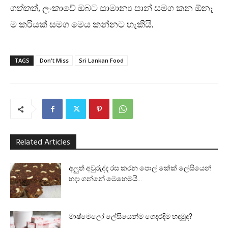
ගත්තත්, ලංකාවේ ඔබට සාමාන්‍ය පාන් සමග කන ඕනෑ
ම කරියක් සමග මෙය කන්නට හැකියි.
TAGS
Don't Miss
Sri Lankan Food
Related Articles
අලුත් අවුරුද්ද රස කරන පොල් කේක් ලේසියෙන්
හදා ගන්නේ මෙහෙමයි…
මාෂ්මෙලෝ ලේසියෙන්ම ගෙදරදීම හදමුද?