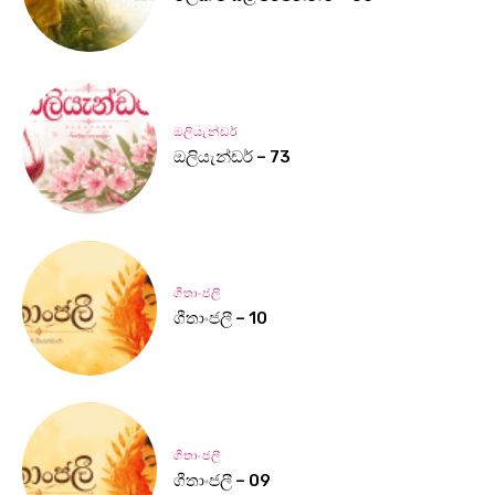
ඔලියැන්ඩර්
ඔලියැන්ඩර් – 73
ගීතාංජලී
ගීතාංජලී – 10
ගීතාංජලී
ගීතාංජලී – 09