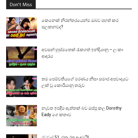
Don't Miss
කෙනෙක් නිරන්තරයෙන්ම ඔබව පහත් කර
සලකනවද?
අවසන් හුස්මතෙක් රැකගත් ඉන්දියානු – ලංකා
ආදරය
තම පෙම්වතියගේ මරණය නිසා සමාජ අපවාදයට
ලක් වූ කොරියානු තරුව
නැවත ඉපදීම ඇත්තක් බව ඔප්පු කල Dorothy
Eady ගෙ කතාව
රටවල් 51, එක රතු ඇඳුමයි!