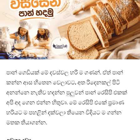
පාන් ගෙඩියක් මේ දවස්වල හරි ම ගණන්. ඒත් පාන්
කන්න ආස හිතෙන වෙලාවට, අත රිදෙනකල් පිටි
අනන්නෙ නැතිව හදන්න පුලුවන් පාන් රෙසිපි එකක්
අපි අද ගෙන එන්න හිතුවා. මේ රෙසිපි එකේ ප්‍රමාණ
හරියට ම පහළින් දක්වලා තියෙන විදියට ම ගන්න
මතක තියාගන්න.