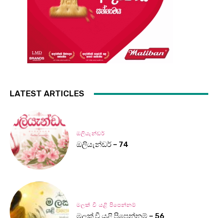
LATEST ARTICLES
ඔලියැන්ඩර්
ඔලියැන්ඩර් – 74
මලක් වී යළි පිපෙන්නම්
මලක් වී යළි පිපෙන්නම් – 56