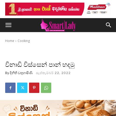
Home
Cooking
විනාඩි විස්සෙන් පාන් හදමු
By
දිනිති චතුභාෂිණි
සැප්තැම්බර් 22, 2022