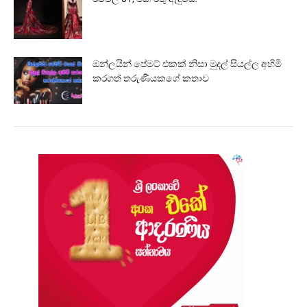
ඔන්ලයින් පේමට් එකක් නිසා මුදල් සියල්ල අහිමි
කරගත් තරුණියකගේ කතාව