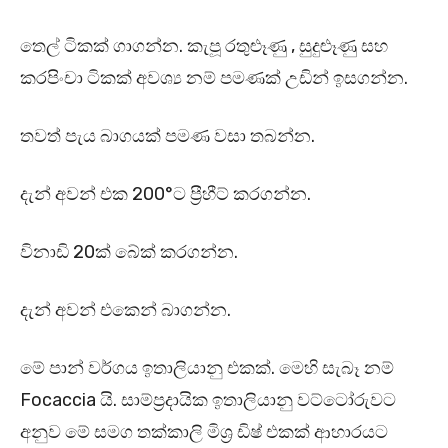
තෙල් ටිකක් ගාගන්න. කැපූ රතුළූණු , සුදුළූණු සහ
කරපිංචා ටිකක් අවශ්‍ය නම් පමණක් උඩින් ඉසගන්න.
තවත් පැය බාගයක් පමණ වසා තබන්න.
දැන් අවන් එක 200°ට ප්‍රීහීට් කරගන්න.
විනාඩි 20ක් බේක් කරගන්න.
දැන් අවන් එකෙන් බාගන්න.
මේ පාන් වර්ගය ඉතාලියානු එකක්. මෙහි සැබෑ නම්
Focaccia යි. සාම්ප්‍රදායික ඉතාලියානු වට්ටෝරුවට
අනුව මේ සමග තක්කාලි මිශ්‍ර ඩිෂ් එකක් ආහාරයට