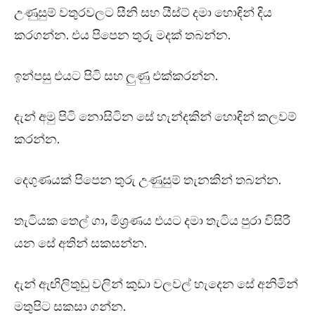
උණුසුම් වතුරවලට සීනි සහ යීස්ට් දමා හොඳින් දිය
කරගන්න. එය පිපෙන තුරු මදක් තබන්න.
ඉන්පසු එයට පිටි සහ ලුණු එක්කරන්න.
දැන් අමු පිටි නොසිටින සේ හැන්දකින් හොඳින් කලවම්
කරන්න.
දෙගුණයක් පිපෙන තුරු උණුසුම් තැනකින් තබන්න.
තැටියක තෙල් ගා, මිශ්‍රණය එයට දමා තැටිය පුරා විසිරී
යන සේ අතින් සකසන්න.
දැන් ඇඟිලිතුඩු වලින් කුඩා වලවල් හැදෙන සේ අනිමින්
මතුපිට සකසා ගන්න.