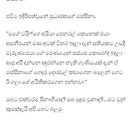
එවිට ඉදිරිපත්වුනේ සුධාරකගේ මස්සිනා.
“මගේ වයිෆ්ගෙ අයියා ජෙනරල් කෙනෙක් එයා
අසනීපයන් මාස අටක් විතර ඉඳලා දැන් සතියකට උඩදී
මැරුණා.එයා ගේ මරණයෙන් පස්සෙ කොහේද ඉඳලා
ආපු අපි දන්නෙ අඳුරන්නෙ නැති ගෑණියෙක් දැන් ඒ
මස්සිනාගේ ගෙදර දොරවල් කඩාගෙන බලෙන් ගෙට
රිංගලා ගේ අයිතිකරගෙන ඉන්නවා “
ඔබට එක්වරම සිනාගියාද? ඔබ පුදුම වුනාද?….මට වුන්
කුමක්දැයි අපි හෙට බලමු