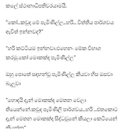
කලේ ස්ථානාධිපතිවරයාමයි.
“කෝ…කවුද මේ පැමිණිල්ල…හරි… විත්තිය පාර්ශවය
ඇවිත් ඉන්නවද?”
“හරි කට්ටියම ඉන්නවා.එහෙනං මේක විභාග
කරමු.කෝ මොකක්ද පැමිණිල්ල”
ඔහු පොතේ සඳහන්වූ පැමිණිල්ල කියවා හිස ඔසවා
බැලුවා
“හොඳයි දැන් මොකක්ද මෙතන වෙලා
තියෙන්නේ.කවුද පැමිණිලි පාර්ශවය…හරි …එතකොට
දැන් මෙතන මොකක්ද සිද්ධවුනේ කියලා කෙටියෙන්
කියන්න”