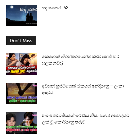
සඳ ගංතෙර -53
Don't Miss
කෙනෙක් නිරන්තරයෙන්ම ඔබව පහත් කර
සලකනවද?
අවසන් හුස්මතෙක් රැකගත් ඉන්දියානු – ලංකා
ආදරය
තම පෙම්වතියගේ මරණය නිසා සමාජ අපවාදයට
ලක් වූ කොරියානු තරුව