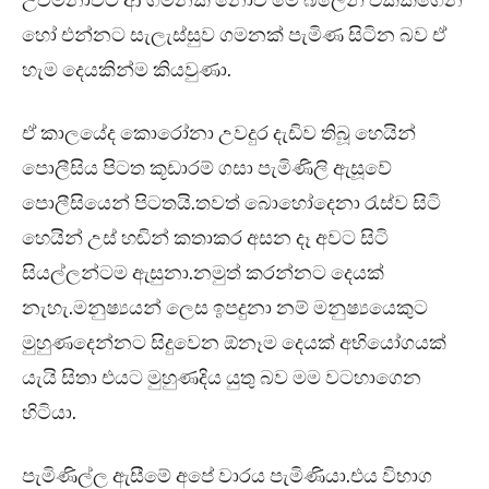
උවමනාවට ආ ගමනක් නොව මේ බලෙන් එක්කගෙන
හෝ එන්නට සැලැස්සුව ගමනක් පැමිණ සිටින බව ඒ
හැම දෙයකින්ම කියවුණා.
ඒ කාලයේද කොරෝනා උවදුර දැඩිව තිබූ හෙයින්
පොලීසිය පිටත කූඩාරම් ගසා පැමිණිලි ඇසූවේ
පොලීසියෙන් පිටතයි.තවත් බොහෝදෙනා රැස්ව සිටි
හෙයින් උස් හඬින් කතාකර අසන දෑ අවට සිටි
සියල්ලන්ටම ඇසුනා.නමුත් කරන්නට දෙයක්
නැහැ.මනුෂ්‍යයන් ලෙස ඉපදුනා නම් මනුෂ්‍යයෙකුට
මුහුණදෙන්නට සිදුවෙන ඕනෑම දෙයක් අභියෝගයක්
යැයි සිතා එයට මුහුණදිය යුතු බව මම වටහාගෙන
හිටියා.
පැමිණිල්ල ඇසීමේ අපේ වාරය පැමිණියා.එය විභාග