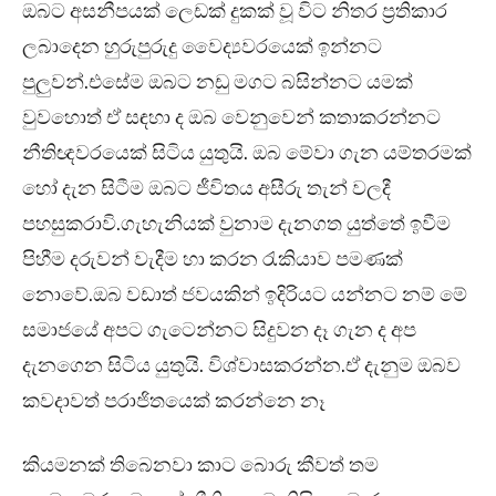
ඔබට අසනීපයක් ලෙඩක් දුකක් වූ විට නිතර ප්‍රතිකාර
ලබාදෙන හුරුපුරුදු වෛද්‍යවරයෙක් ඉන්නට
පුලුවන්.එසේම ඔබට නඩු මගට බසින්නට යමක්
වුවහොත් ඒ සඳහා ද ඔබ වෙනුවෙන් කතාකරන්නට
නීතිඥවරයෙක් සිටිය යුතුයි. ඔබ මේවා ගැන යම්තරමක්
හෝ දැන සිටීම ඔබට ජීවිතය අසීරු තැන් වලදී
පහසුකරාවි.ගැහැනියක් වුනාම දැනගත යුත්තේ ඉවීම
පිහීම දරුවන් වැදීම හා කරන රැකියාව පමණක්
නොවේ.ඔබ වඩාත් ජවයකින් ඉදිරියට යන්නට නම් මේ
සමාජයේ අපට ගැටෙන්නට සිදුවන දෑ ගැන ද අප
දැනගෙන සිටිය යුතුයි. විශ්වාසකරන්න.ඒ දැනුම ඔබව
කවදාවත් පරාජිතයෙක් කරන්නෙ නෑ
කියමනක් තිබෙනවා කාට බොරු කීවත් තම