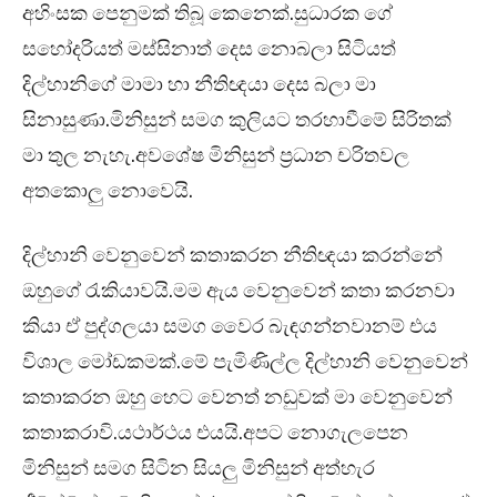
අහිංසක පෙනුමක් තිබූ කෙනෙක්.සුධාරක ගේ
සහෝදරියත් මස්සිනාත් දෙස නොබලා සිටියත්
දිල්හානිගේ මාමා හා නීතිඥයා දෙස බලා මා
සිනාසුණා.මිනිසුන් සමග කුලියට තරහාවීමේ සිරිතක්
මා තුල නැහැ.අවශේෂ මිනිසුන් ප්‍රධාන චරිතවල
අතකොලු නොවෙයි.
දිල්හානි වෙනුවෙන් කතාකරන නීතිඥයා කරන්නේ
ඔහුගේ රැකියාවයි.මම ඇය වෙනුවෙන් කතා කරනවා
කියා ඒ පුද්ගලයා සමග වෛර බැඳගන්නවානම් එය
විශාල මෝඩකමක්.මේ පැමිණිල්ල දිල්හානි වෙනුවෙන්
කතාකරන ඔහු හෙට වෙනත් නඩුවක් මා වෙනුවෙන්
කතාකරාවි.යථාර්ථය එයයි.අපට නොගැලපෙන
මිනිසුන් සමග සිටින සියලු මිනිසුන් අත්හැර