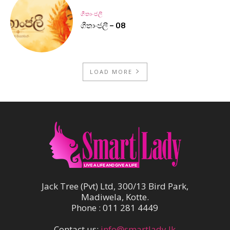
ගීතාංජලී
ගීතාංජලී – 08
LOAD MORE
Jack Tree (Pvt) Ltd, 300/13 Bird Park,
Madiwela, Kotte.
Phone : 011 281 4449
Contact us:
info@smartlady.lk