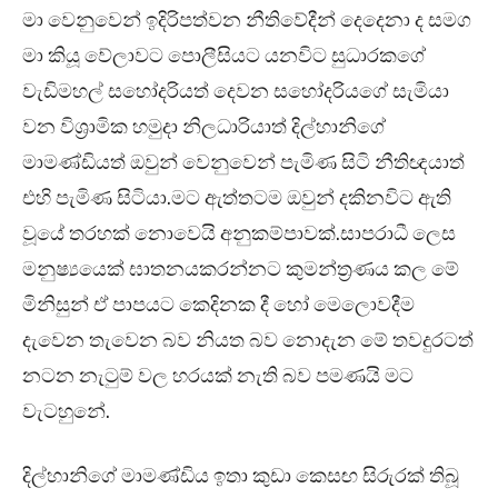
මා වෙනුවෙන් ඉදිරිපත්වන නීතිවේදීන් දෙදෙනා ද සමග
මා කියූ වේලාවට පොලීසියට යනවිට සුධාරකගේ
වැඩිමහල් සහෝදරියත් දෙවන සහෝදරියගේ සැමියා
වන විශ්‍රාමික හමුදා නිලධාරියාත් දිල්හානිගේ
මාමණ්ඩියත් ඔවුන් වෙනුවෙන් පැමිණ සිටි නීතිඥයාත්
එහි පැමිණ සිටියා.මට ඇත්තටම ඔවුන් දකිනවිට ඇති
වූයේ තරහක් නොවෙයි අනුකම්පාවක්.සාපරාධී ලෙස
මනුෂ්‍යයෙක් ඝාතනයකරන්නට කුමන්ත්‍රණය කල මේ
මිනිසුන් ඒ පාපයට කෙදිනක දී හෝ මෙලොවදීම
දැවෙන තැවෙන බව නියත බව නොදැන මේ තවදුරටත්
නටන නැටුම් වල හරයක් නැති බව පමණයි මට
වැටහුනේ.
දිල්හානිගේ මාමණ්ඩිය ඉතා කුඩා කෙසඟ සිරුරක් තිබූ