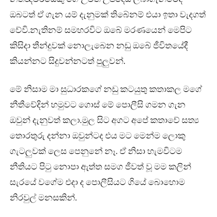
ඔබටත් ඒ ගැන යම් දැනුමක් තිබේනම් එයා ඉතා වැදගත්
වේවි.නැතිනම් සමහරවිට ඔබේ මරණයෙන් මෙපිට
කිසිදා තීන්දුවක් නොලැබෙන නඩු ඔබේ ජීවිතයේදී
කියන්නට සිදුවන්නටත් පුලුවන්.
මේ නිසාම මා සුධාරකගේ නඩු කටයුතු කතාකල මගේ
නීතීවේදින් හමුවට ගොස් මේ පොලීසි ගමන ගැන
ඔවුන් දැනුවත් කලා.මුල සිට අගට අපේ කතාවේ සත්‍ය
තොරතුරු දන්නා ඔවුන්ටද එය මට මෙන්ම ලොකු
ගැටලුවක් ලෙස පෙනුනේ නෑ. ඒ නිසා හැමවිටම
නීතියට පිටු නොපා ඇත්ත සමග ජීවත් වූ මම කලින්
සැරයේ වගේම එදා ද පොලීසියට ගියේ බොහොම
නිරවුල් මනසකින්.