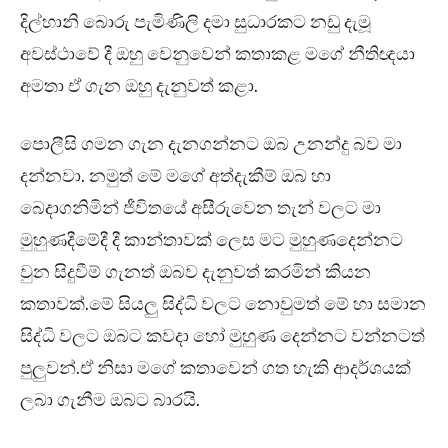
දිල්හානි බොරු පැමිණිලි දමා සුධාරකට නඩු දැමූ
අවස්ථාවේ දී ඔහු වෙනුවෙන් කතාකළ මගේ නීතිඥයා
අමතා ඒ ගැන ඔහු දැනුවත් කළා.
පොලීසි ගමන ගැන දැනගන්නට ඔබ උනන්දු බව මා
දන්නවා. නමුත් මේ මගේ අත්දැකීම් ඔබ හා
බෙදාගනිමින් ජීවිතයේ අසීරුවෙන තැන් වලට මා
මුහුණදීමේදී දී කාන්තාවක් ලෙස මට මුහුණදෙන්නට
වුන සිදුවීම් ගැනත් ඔබව දැනුවත් කරමින් කියන
කතාවක්.මේ සියලු සිද්ධි වලට නොවුමත් මේ හා සමාන
සිද්ධි වලට ඔබට කවදා හෝ මුහුණ දෙන්නට වන්නටත්
පුලුවන්.ඒ නිසා මගේ කතාවෙන් ගත හැකි ආදර්ශයක්
ලබා ගැනීම ඔබට බාරයි.