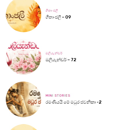
ගීතාංජලී
ගීතාංජලී – 09
ඔලියැන්ඩර්
ඔලියැන්ඩර් – 72
MINI STORIES
රමණීයයි මේ මධුර ජවනිකා -2