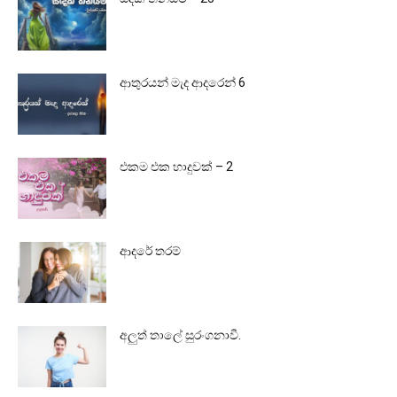
ආතුරයන් මැද ආදරෙන් 6
එකම එක හාදුවක් – 2
ආදරේ තරම්
අලුත් තාලේ සුරංගනාවී.