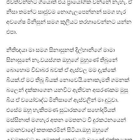
ජීවත්වන්නට ගියොත් එය ප්‍රායෝගික වන්නේ නැහැ. ඒ
නිසා තමන්ට සෘජුවම නොගැලපෙන්නන් සමග හැර
අවශේෂ මිනිසුන් සමග කුලියට තරහාවෙන්නට යන්න
එපා.
නීතිඥයා මා සමග සිනාසුනත් දිල්හානිගේ මාමා
සිනාසුනේ නෑ.වයස්ගත ඔහුගේ මුහුණේ තිබුනේ
බොහොම විඩාබර බවක් ඒ ඇස්වල මම දැක්කේ
බියක්.ඒ මට තිබූ බියක් නොවෙයි.නොකැමති ගමනක්
බලෙන් දක්කාගෙන යනවිට ඇතිවන අසරණකම මුසු
බිය ඒ වයෝවෘද්ධ මිනිසාගේ ඇස්වලින් මා දුටුවා.
එසේම ඔහු හැකිපමණ සුධාරකගේ සහෝදරියත්
මස්සිනාත් මගහැර අතන මෙතනට වී දුරකථනයෙන්
මොනවාදෝ කතාකරමින් සිටියා.ඔහු ඔහුගේ