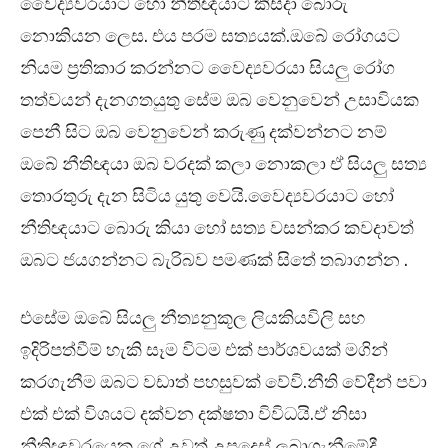
වෛද්‍යවරයාට හෝ නීතිඥයාට කිසිදා බොරු
නොකියන ලෙස. එය පරම සත්‍යයක්.ඔබේ රෝගයට
නියම ප්‍රතිකාර කරන්නට වෛද්‍යවරයා සියලු රෝග
තත්වයන් දැනගතයුතු සේම ඔබ වෙනුවෙන් උසාවියක
පෙනී සිට ඔබ වෙනුවෙන් කරුණු දක්වන්නට නම්
ඔබේ නීතිඥයා ඔබ වරදක් කලා නොකලා ඒ සියලු සත්‍ය
තොරතුරු දැන සිටිය යුතු වෙයි.වෛද්‍යවරයාට හෝ
නීතිඥයාට බොරු කියා හෝ සත්‍ය වසන්කර කවදාවත්
ඔබට ජයගන්නට බැරිබව පමණක් සිතේ තබාගන්න .
එසේම ඔබේ සියලු නීත්‍යනුකූල ලියකියවිලි සහ
ඉදිරිපත්වීම් හැකි සෑම විටම එක් පාර්ශවයක් මගින්
කරගැනීම ඔබට වඩාත් පහසුවක් වේවි.නීති වේදීන් පවා
එක් එක් විශයට දක්වන දක්ෂතා විවිධයි.ඒ නිසා
නීතිඥවරයෙකු ගේ උවත් උපදෙස් ලබාගැනීමේදී