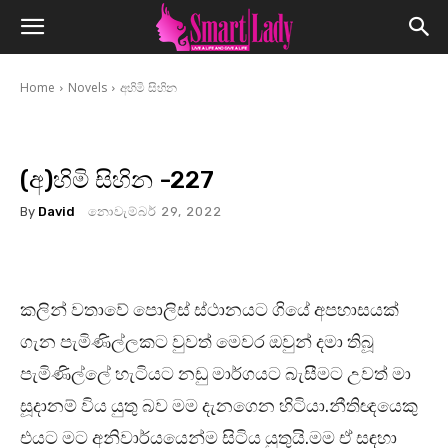
Home
Novels
අහිමි සිහින
(අ)හිමි සිහින -227
By
David
නොවැම්බර් 29, 2022
කලින් වතාවේ පොලිස් ස්ථානයට ගියේ අපහාසයක්
ගැන පැමිණිල්ලකට වුවත් මෙවර ඔවුන් දමා තිබූ
පැමිණිල්ලේ හැටියට නඩු මාර්ගයට බැසීමට උවත් මා
සූදානම් විය යුතු බව මම දැනගෙන හිටියා.නීතිඥයෙකු
එයට මට අනිවාර්යයෙන්ම සිටිය යුතුයි.මම ඒ සඳහා