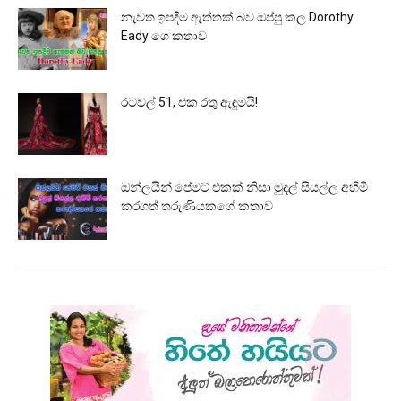
නැවත ඉපදීම ඇත්තක් බව ඔප්පු කල Dorothy
Eady ගෙ කතාව
රටවල් 51, එක රතු ඇඳුමයි!
ඔන්ලයින් පේමට් එකක් නිසා මුදල් සියල්ල අහිමි
කරගත් තරුණියකගේ කතාව