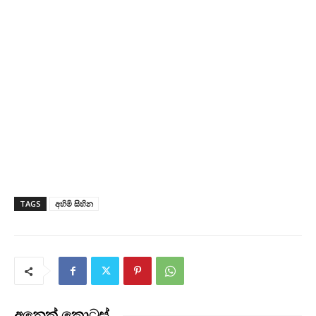
TAGS
අහිමි සිහින