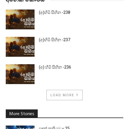
අනෙක් කොටස්
(අ)හිමි සිහින -238
(අ)හිමි සිහින -237
(අ) හිමි සිහින -236
LOAD MORE
More Stories
සඳක් තනියම – 25