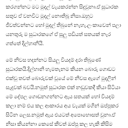
කරගන්නට මට මුදල් වැයකරන්න සිදුවුනා.ඒ සුධාරක
සතුව ඒ වනවිට මුදල් නොතිබූ නිසා.ඔහුට
ජීවත්වන්නට හෝ මුදල් තිබුනේ නැහැ.ලංකාවෙන් පලා
යනතුරු ම සුධාරකගේ ඒ සුලු පඩියත් සතයක් නෑර
ගත්තේ දිල්හානියි.
මේ නිවස හදන්නට සියලු වියදම් දරා තිබුණේ
සුධාරකයි.දිල්හානි හැමතැනම කියන බොරු ගොඩට
එක්වු තවත් බොරුවක් වූයේ මේ නිවස ඇගේ මුදලින්
සැදූවක් බවයි.නමුත් සුධාරක එක් නඩුවකදී කියා සිටියා
මේ දේපල ගොඩනගන්නට ඇය සතයක් හෝ වියදම්
කලා නම් එය කල ආකාරය අය වැයක් මගින් ඔප්පුකර
සිටින ලෙස.නමුත් ඇය එයටත් අපොහොසත් වුනා.ඒ
නිසා කියන්නා කෙසේ කීවත් ඔප්පු කල හැකි කිසිම