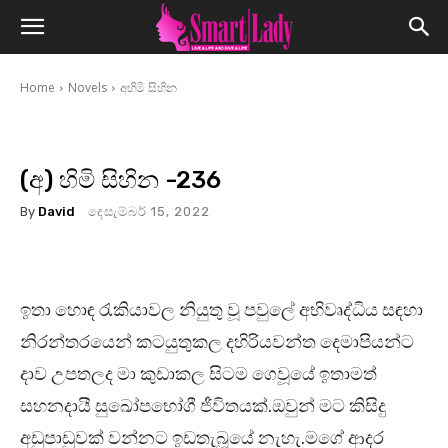
Home
Novels
අහිමි සිහින
(අ) හිමි සිහින -236
By
David
දෙසැම්බර් 15, 2022
ඉතා හොඳ රැකියාවල නියුතු වූ පවුලේ අභිවෘද්ධිය සඳහා
නිරන්තරයෙන් කටයුතුකල දහිරියවන්ත දෙමාපියන්ට
දාව උපතලද මා කුඩාකල සිටම ගෙවූයේ ඉතාමත්
සහනදායී සුඛෝපභෝගී ජීවිතයක්.ඔවුන් මට කිසිදු
අඩුපාඩුවක් වන්නට ඉඩතැබූයේ නැහැ.මගේ ආදර