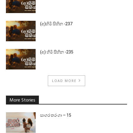
(අ)හිමි සිහින -237
(අ) හිමි සිහින -235
LOAD MORE
More Stories
සාගර තරංගා – 15