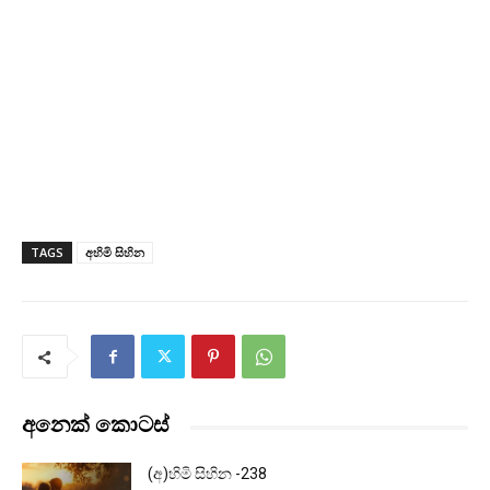
TAGS
අහිමි සිහින
අනෙක් කොටස්
(අ)හිමි සිහින -238