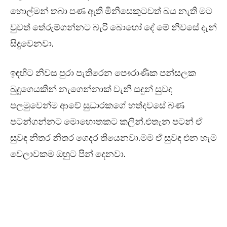
හොල්මන් තබා පණ ඇති මිනිසෙකුටවත් බය නැති මට
වුවත් තේරුම්ගන්නට බැරි බොහෝ දේ මේ නිවසේ දැන්
සිදුවෙනවා.
ඉඳහිට නිවස පුරා පැතිරෙන පෞරාණික පන්සලක
බුදුගෙයකින් නැගෙන්නාක් වැනි සඳුන් සුවඳ
පලමුවෙන්ම ආවේ සුධාරකගේ හත්දවසේ බණ
පටන්ගන්නට මොහොතකට කලින්.එතැන පටන් ඒ
සුවඳ නිතර නිතර ගෙදර තියෙනවා.මම ඒ සුවඳ එන හැම
වෙලාවකම ඔහුට පින් දෙනවා.