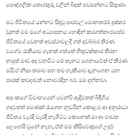
පෞද්ගලික තොරතුරු වලින් බිඳක් පවසන්නට සිතුණා.
මට ජීවිතයේ යන්නට සිදුවූ පාරවල් මොනතරම් දුෂ්කර
වුනත් මම මගේ අධ්‍යාපනය හොඳින් කරගත්තා.එසේම
ජීවිතයේ වෙනත් අවස්ථාවලදී ගත් දඩබ්බර තීරණ
වගේම රැකියාව ගැනත් ගත්තේ හිතුවක්කාර තීරන
නමුත් මාව අද වනවිට මේ තැනට ගෙනාවේත් ඒ තීරණ
මයි.ඒ නිසා තමාව සහ තම හැකියාව දැනගෙන යන
පාරක් කවදාවත් නොවරදින බව මම දන්නවා.
අසංකගේ විවාහයෙන් වෙන්වී ඇඳිවතත් බිඳීගිය
හදවතත් පමණක් රැගෙන නුවරින් කොළඹ ආ අනුරාධා
ජීවිතය වැරදි වැරදී නැගිට්ට කෙනෙක්.මා ආ මාවත
ලෙහෙසි වුනේ නැහැ.ඒත් මම කිසිවෙකුගේ උදව්