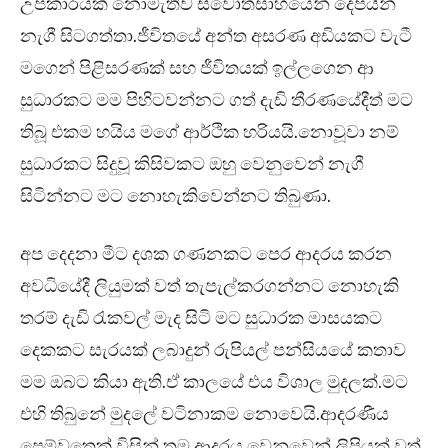
උපකාරයක් නොමැතිව ස්වෝත්සාහයෙන් දෙපයින්
නැගී සිටගත්තා.ජීවිතයේ අන්ත අසරණ අඩියකට වැටී
මගෙන් පිළිසරණක් සහ ජීවිතයක් ඉල්ලගෙන ආ
සුධාරකට මම පිහිටවන්නට ගත් දැඩි තීරණයේදීත් මට
තිබූ එකම හයිය මගේ ආර්ථික හරියයි.නොවූවා නම්
සුධාරකට සිදුවූ කිසිවකට ඔහු වෙනුවෙන් නැගී
සිටින්නට මට නොහැකිවෙන්නට තිබුණා.
අප දෙදනා මීට දශක ගණනකට පෙර ආදරය කරන
අවධියේදී ලියුමක් වත් තැපැල්කරගන්නට නොහැකි
තරම් දැඩි රැකවල් මැද සිටි මට සුධාරක මාසයකට
දෙකකට සැරයක් ලබාදුන් රුපියල් පන්සියයේ කතාව
මම ඔබට කියා ඇති.ඒ කාලයේ එය විශාල මුදලක්.මට
එහි තිබුනේ මුදලේ වටිනාකම නොවෙයි.ආදරණීය
පෙම්වතෙක් විසින් තම ආදරය වෙනුවෙන් ලිපියක් වත්