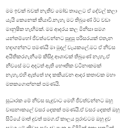
මම ඉවක් බවක් නැතිව මෝඩ තාලෙට ඒ දේවල් කලා
යැයි කෙනෙක් කියාවි.නැහැ මට තිබුණේ ඊට වඩා
මානුෂික හැඟීමක්. මම ආදරය කල මිනිසා සමග
යන්තම්හෝ ජීවත්වෙන්නට සුදුසු පරිසරයක් එතැන
හදාගන්නට පමණයි මා මුදල් වැයකලේ.මට ඒ නිවස
අයිතිකරගැනීමේ කිසිදු ආශාවක් තිබුණේ නැහැ.ඒ
නිවසේ මට අදටත් ඇති භෞතික වටිනාකමක්
නැහැ.එහි ඇත්තේ හද කකියවන ආදර කතාවක මහා
මතකගොන්නක් පමණයි.
සුධාරක මේ නිවස සැදුවාට මෙහි ජීවත්වන්නට ඔහු
වාසනාකලේ වසර දෙකක් පමණයි.ඒ වසර දෙකත් ඔහු
සිටියේ මාත් දුවත් සමග.ඒ කාලය පුරාවටම ඔහු දුව