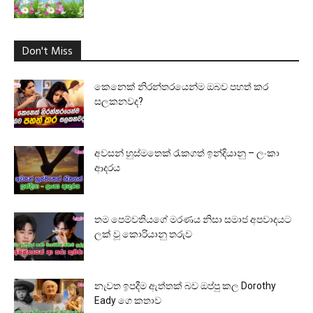
Don't Miss
කෙනෙක් නිරන්තරයෙන්ම ඔබව පහත් කර
සලකනවද?
අවසන් හුස්මතෙක් රැකගත් ඉන්දියානු – ලංකා
ආදරය
තම පෙම්වතියගේ මරණය නිසා සමාජ අපවාදයට
ලක් වූ කොරියානු තරුව
නැවත ඉපදීම ඇත්තක් බව ඔප්පු කල Dorothy
Eady ගෙ කතාව