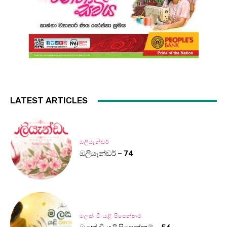
LATEST ARTICLES
ඔලියැන්ඩර්
ඔලියැන්ඩර් – 74
මලක් වී යළි පිපෙන්නම්