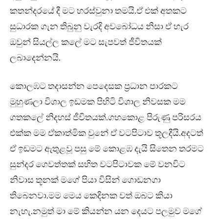
කතන්දරයේ දී මට හරස්වුනා තමයි.ඒ එක් අතකට
සුධාරක ගැන තිබුනු වැරදි අවබෝධය නිසා ඒ හැර
ඔවුන් සියල්ල කලේ මට සැපවත් ජීවිතයක්
ලබාදෙන්නයි.
කොලඹට තදාසන්න පෙදෙසක ප්‍රධාන පාරකට
මුහුණලා විශාල ඉඩමක පිහිටි විශාල නිවසක මම
ගතකලේ නිදහස් ජීවිතයක්.ගහකොළ පිරුණු පරිසරය
එක්ක මම ඒකාත්මික වුනේ ඒ වටපිටාව තූලදීයි.අදටත්
ඒ ඉඩමට ඇතුළවූ පසු මේ කොළඹ දැයි සිතෙන තරමට
සුන්දර ගෙවත්තක් සහිත වටපිටාවක මේ වනවිට
නිවාස තූනක් මගේ පියා විසින් ගොඩනගා
තිබෙනවා.මම මෙය කෙදිනක වත් ඔබට කියා
නැහැ.නමුත් මා මේ කියන්න යන දෙයට පලමුව මගේ