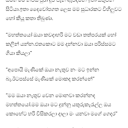
සමග මේ නිවස පුරා දුව පැන ඇවිදිමින් ඉතා සතුටින්
සිටියා.ඉතා දෛවෝපගත ලෙස මම සුධාරකට විහිලුවට
හෝ කියූ කතා තිබුණා.
“මහත්තයෝ ඔයා කවදාහරි මට වඩා තත්පරයක් හෝ
කලින් යන්න.එතකොට මම දන්නවා ඔයා පරිස්සමට
ගියා කියලා”
“අපොයි මැණිකේ ඔයා නැතුව නං මට ඉන්න
බෑ.ඊටපස්සේ මැණිකේ මොකද කරන්නේ”
“මම ඔයා නැතුව වෙන මොනවා කරන්නද
මහත්තයෝ.මම ඔයා මට දුන්නු යතුරුකැරැල්ල ඔය
කොහේට හරි විසිකරලා දාලා මං යනවා මගේ ගෙදර”