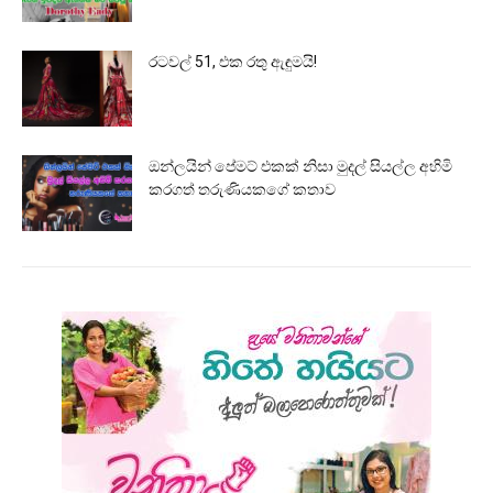
රටවල් 51, එක රතු ඇඳුමයි!
ඔන්ලයින් පේමට් එකක් නිසා මුදල් සියල්ල අහිමි
කරගත් තරුණියකගේ කතාව