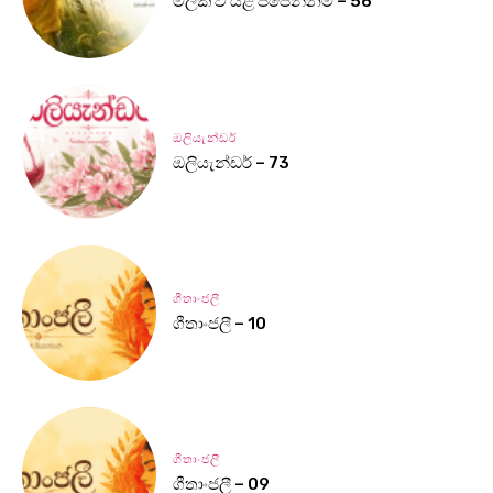
මලක් වී යළි පිපෙන්නම් – 56
ඔලියැන්ඩර්
ඔලියැන්ඩර් – 73
ගීතාංජලී
ගීතාංජලී – 10
ගීතාංජලී
ගීතාංජලී – 09