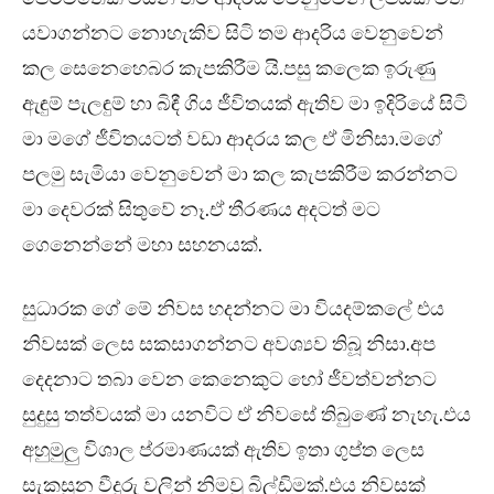
යවාගන්නට නොහැකිව සිටි තම ආදරිය වෙනුවෙන්
කල සෙනෙහෙබර කැපකිරීම යි.පසු කලෙක ඉරුණු
ඇඳුම් පැලඳුම් හා බිඳී ගිය ජීවිතයක් ඇතිව මා ඉදිරියේ සිටි
මා මගේ ජීවිතයටත් වඩා ආදරය කල ඒ මිනිසා.මගේ
පලමු සැමියා වෙනුවෙන් මා කල කැපකිරීම කරන්නට
මා දෙවරක් සිතුවේ නෑ.ඒ තීරණය අදටත් මට
ගෙනෙන්නේ මහා සහනයක්.
සුධාරක ගේ මේ නිවස හදන්නට මා වියදම්කලේ එය
නිවසක් ලෙස සකසාගන්නට අවශ්‍යව තිබූ නිසා.අප
දෙදනාට තබා වෙන කෙනෙකුට හෝ ජීවත්වන්නට
සුදුසු තත්වයක් මා යනවිට ඒ නිවසේ තිබුණේ නැහැ.එය
අහුමුලු විශාල ප්රමාණයක් ඇතිව ඉතා ගුප්ත ලෙස
සැකසුන වීදුරු වලින් නිමවූ බිල්ඩිමක්.එය නිවසක්