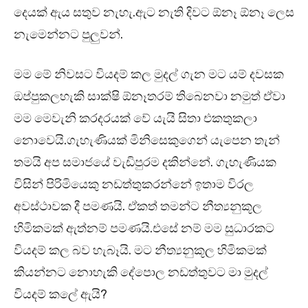
දෙයක් ඇය සතුව නැහැ.ඇට නැති දිවට ඕනෑ ඕනෑ ලෙස
නැමෙන්නට පුලුවන්.
මම මේ නිවසට වියදම් කල මුදල් ගැන මට යම් දවසක
ඔප්පුකලහැකි සාක්ෂි ඕනෑතරම් තිබෙනවා නමුත් ඒවා
මම මෙවැනි කරදරයක් වේ යැයි සිතා එකතුකලා
නොවෙයි.ගැහැණියක් මිනිසෙකුගෙන් යැපෙන තැන්
තමයි අප සමාජයේ වැඩිපුරම දකින්නේ. ගැහැණියක
විසින් පිරිමියෙකු නඩත්තුකරන්නේ ඉතාම විරල
අවස්ථාවක දී පමණයි. ඒකත් තමන්ට නීත්‍යනුකූල
හිමිකමක් ඇත්නම් පමණයි.එසේ නම් මම සුධාරකට
වියදම් කල බව හැබෑයි. මට නීත්‍යනුකූල හිමිකමක්
කියන්නට නොහැකි දේපොල නඩත්තුවට මා මුදල්
වියදම් කලේ ඇයි?