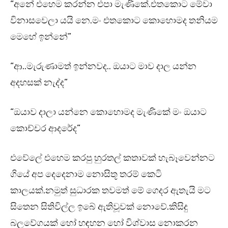
“අනේ එහෙම කරන්න එපා මැණිකේ.එතකොට මේවා
විනාසවෙලා යයි නෙ.මං එතකොට කොහොමද තනියම
මෙහේ ඉන්නේ”
“ආ..මැරුණාමත් ඉන්නවද.. ඔයාට මාව දාල යන්න
අදහසක් නැද්ද”
“ඔයාව දාලා යන්නෙ කොහොමද මැණිකේ මං ඔයාට
කොච්චර ආදරේද”
එවේලේ එහෙම කරපු හුරතල් කතාවක් හැබෑවෙන්නට
ගියේ අප දෙදෙනාම නොසිතූ තරම් කෙටි
කාලයක්.නමුත් සුධාරක තවමත් මේ ගෙදර ඇතැයි මට
සිතෙන සිතිවිල්ල ඉබේ ඇතිවූවක් නොවේ.කිසිදු
බලවේගයක් හෝ හඳහන හෝ විශ්වාස නොකරන