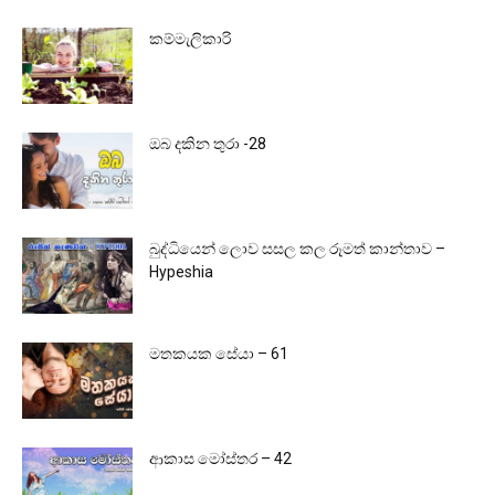
කම්මැලිකාරි
ඔබ දකින තුරා -28
බුද්ධියෙන් ලොව සසල කල රූමත් කාන්තාව –
Hypeshia
මතකයක සේයා – 61
ආකාස මෝස්තර – 42