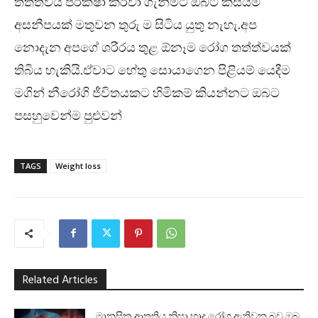
තත්ත්වය පරීක්ෂා කරවා ගැනීමට ඔබට කිසියම්
අසනීපයක් මතුවන තුරු ම සිටිය යුතු නැහැ.අප
නොදැන අපගේ ශරීරය තුළ ඕනෑම රෝග තත්ත්වයක්
තිබිය හැකියි.ඒවාට හේතු සොයාගෙන පිළියම් යෙදීම
මගින් නීරෝගි ජීවිතයකට හිමිකම් කියන්නට ඔබට
පසහුවෙන්ම පුළුවන්
TAGS
Weight loss
Related Articles
මානසික ආතතිය නිසා හෘද රෝග ඇතිවන බව ඔබ