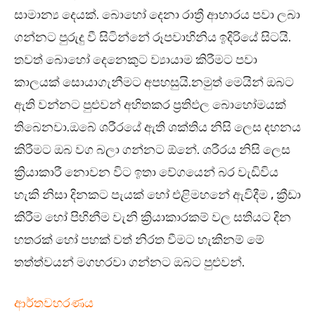
සාමාන්‍ය දෙයක්. බොහෝ දෙනා රාත්‍රී ආහාරය පවා ලබා
ගන්නට පුරුදු වී සිටින්නේ රූපවාහිනිය ඉදිරියේ සිටයි.
තවත් බොහෝ දෙනෙකුට ව්‍යායාම කිරීමට පවා
කාලයක් සොයාගැනීමට අපහසුයි.නමුත් මෙයින් ඔබට
ඇති වන්නට පුළුවන් අහිතකර ප්‍රතිඵල බොහෝමයක්
තිබෙනවා.ඔබේ ශරීරයේ ඇති ශක්තිය නිසි ලෙස දහනය
කිරීමට ඔබ වග බලා ගන්නට ඕනේ. ශරීරය නිසි ලෙස
ක්‍රියාකාරී නොවන විට ඉතා වේගයෙන් බර වැඩිවිය
හැකි නිසා දිනකට පැයක් හෝ එළිමහනේ ඇවිදීම , ක්‍රීඩා
කිරීම හෝ පිහිනීම වැනි ක්‍රියාකාරකම් වල සතියට දින
හතරක් හෝ පහක් වත් නිරත වීමට හැකිනම් මේ
තත්ත්වයන් මගහරවා ගන්නට ඔබට පුළුවන්.
ආර්තවහරණය