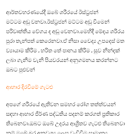
ආර්තවහරණයේදී ඔබේ ශරීරයේ ඊස්ට්‍රජන්
මට්ටම අඩු වනවා.ඊස්ට්‍රජන් මට්ටම අඩු වීමෙන්
පරිවෘත්තීය වේගය ද අඩු වෙනවා.මෙහිදී මේදය ශරීරය
පුරා තැන්පත් කෙරෙනවා.ඒ නිසා වෛද්‍ය උපදෙස් මත
ව්‍යායාම කිරීම , හරිත තේ පානය කිරීම , සුව නින්දක්
ලබා ගැනීම වැනි පියවරයන් අනුගමනය කරන්නට
ඔබට පුළුවන්
ආහාර දිරවීමේ ගැටළු
අපගේ ශරීරයේ ඇතිවන සමහර රෝග තත්ත්වයන්
සඳහා ආහාර ජීර්ණ පද්ධතිය පදනම් කරගත් ප්‍රතිකාර
තිබෙනවා.ඔබට ඔබේ උදරය ආශ්‍රිතව ගැටළු තිබෙනවා
නම් ඔබේ බර අනවශ්‍ය ලෙස වැඩිවීම සාමාන්‍ය