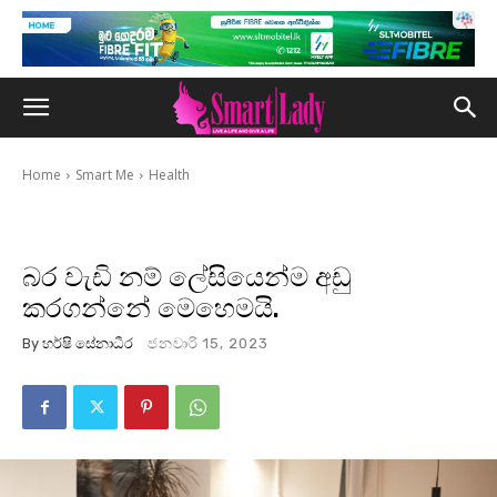
Home
Smart Me
Health
බර වැඩි නම් ලේසියෙන්ම අඩු
කරගන්නේ මෙහෙමයි.
By
හර්ෂි සේනාධීර
ජනවාරි 15, 2023