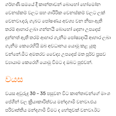
ගර්භණී සමයේ දී කාන්තාවන් බොහෝ හෝමෝන
වෙනස්කම් වලට සහ ශාරීරික වෙනස්කම් වලට ලක්
වෙනවා.දරු ගැබට පෝෂණය අවශ්‍ය වන නිසා ඇති
තරම් ආහාර ලබා ගන්නයි බොහෝ දෙනා උපදෙස්
දුන්නත් ඇති තරම් ආහාර ගැනීම පෝෂ්‍යදායි ආහාර ලබා
ගැනීම කෙරෙහියි ඔබ අවධානය යොමු කළ යුතු
වන්නේ.මීට අමතරව වෛද්‍ය උපදෙස් මත පූර්ව ප්‍රසව
ව්‍යායාම කෙරෙහි යොමු වීමට ද ඔබට පුළුවන්.
වයස
වයස අවුරුදු 30 – 35 පසුවන විට කාන්තාවන්ගේ මාංශ
පේශීන් වල ක්‍රියාකාරිත්වය මන්දගාමී වනවා.එය
පරිවෘත්තිය මන්දගාමී වීමට ද හේතුවක් වනවා.ඊට