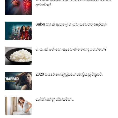
දන්නවාද?
Salon එකක් ඇතුලේ හැඩ වැඩවෙච්ච ආදරයක්!
මාසයක් බත් නොකෑවොත් මොකද වෙන්නේ?
2020 වසරේ බොලිවුඩයේ ජනප්‍රිය වූ චිත්‍රපටි.
ගැබිනියක්ද? පරිස්සමින්…