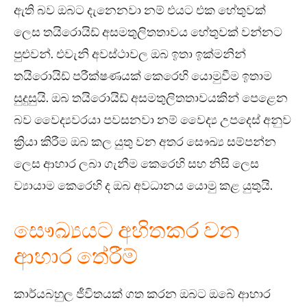
ඇති බව ඔබට දැනෙනවා නම් එයට එක හේතුවක්
ලෙස තයිරොයිඩ් අසමතුලිතතාවය හේතුවක් වන්නට
පුළුවන්. එවැනි අවස්ථාවල ඔබ ඉතා ඉක්මනින්
තයිරොයිඩ් පරීක්ෂණයක් කෙරෙහි යොමුවීම ඉතාම
සුදුසුයි. ඔබ තයිරොයිඩ් අසමතුලිතතාවයකින් පෙළෙන
බව වෛද්‍යවරයා පවසනවා නම් වෛද්‍ය උපදෙස් අනුව
ක්‍රියා කිරීම ඔබ කල යුතු වන අතර සෞඛ්‍ය සම්පන්න
ලෙස ආහාර ලබා ගැනීම කෙරෙහි සහ නිසි ලෙස
ව්‍යායාම කෙරෙහි ද ඔබ අවධානය යොමු කළ යුතුයි.
සෞඛ්‍යයට අහිතකර වන
ආහාර තේරීම්
කාර්යබහුල ජීවිතයක් ගත කරන ඔබට ඔබේ ආහාර