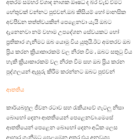
අතරම සමහර විශාද නාශක ඖෂධ ද බර වැඩි වීමට
හේතුවක් වන්නට පුළුවන්.ඔබ කිසියම් හෝ මානසික
අවපීඩන තත්ත්වයකින් පෙළෙනවා යැයි ඔබට
දැනෙනවා නම් වහාම උපදේශන සේවයකට හෝ
ප්‍රතිකාර ගැනීමට ඔබ යොමු විය යුතුයි.ඊට අමතරව ඔබ
ප්‍රිය කරන ක්‍රියාකාරකම් වල නිරත වීම , ඔබට සතුටු විය
හැකි ක්‍රියාකාරකම් වල නිරත වීම සහ ඔබ ප්‍රිය කරන
පුද්ගලයන් ඇසුරු කිරීම කරන්නට ඔබට පුළුවන්
ආතතිය
කාර්යබහුල ජීවන රටාව සහ රැකියාවේ ගැටලු නිසා
බොහෝ දෙනා ආතතියෙන් පෙළෙනවා.මෙසේ
ආතතියෙන් පෙළෙන බොහෝ දෙනා අධික ලෙස
ආහාර ගැනීමට පෙළඹෙන අතර එය අනවශ්‍ය