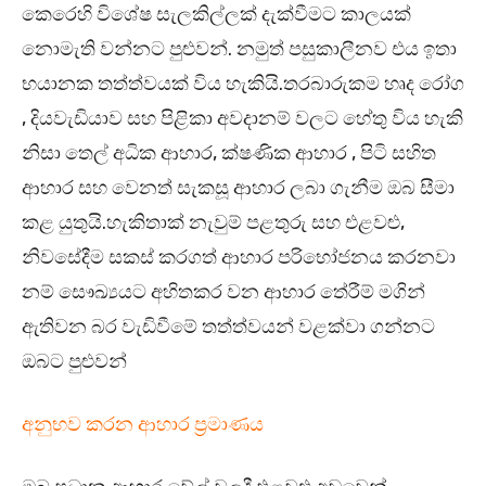
කෙරෙහි විශේෂ සැලකිල්ලක් දැක්වීමට කාලයක්
නොමැති වන්නට පුළුවන්. නමුත් පසුකාලීනව එය ඉතා
භයානක තත්ත්වයක් විය හැකියි.තරබාරුකම හෘද රෝග
, දියවැඩියාව සහ පිළිකා අවදානම් වලට හේතු විය හැකි
නිසා තෙල් අධික ආහාර, ක්ෂණික ආහාර , පිටි සහිත
ආහාර සහ වෙනත් සැකසූ ආහාර ලබා ගැනීම ඔබ සීමා
කළ යුතුයි.හැකිතාක් නැවුම් පළතුරු සහ එළවළු,
නිවසේදීම සකස් කරගත් ආහාර පරිභෝජනය කරනවා
නම් සෞඛ්‍යයට අහිතකර වන ආහාර තේරීම් මගින්
ඇතිවන බර වැඩිවීමේ තත්ත්වයන් වළක්වා ගන්නට
ඔබට පුළුවන්
අනුභව කරන ආහාර ප්‍රමාණය