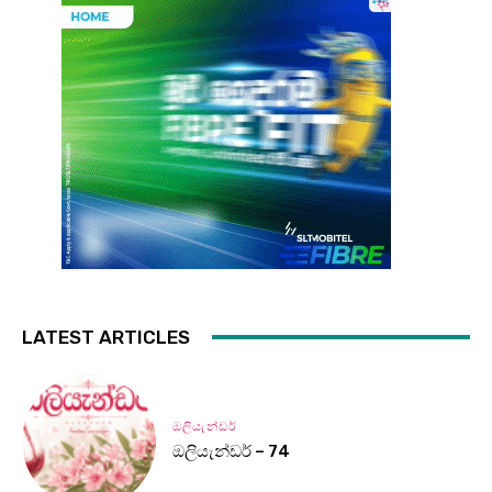
LATEST ARTICLES
ඔලියැන්ඩර්
ඔලියැන්ඩර් – 74