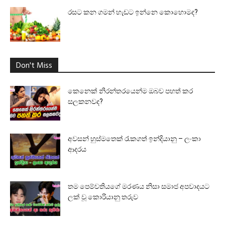
රසට කන ගමන් හැඩට ඉන්නෙ කොහොමද?
Don't Miss
කෙනෙක් නිරන්තරයෙන්ම ඔබව පහත් කර
සලකනවද?
අවසන් හුස්මතෙක් රැකගත් ඉන්දියානු – ලංකා
ආදරය
තම පෙම්වතියගේ මරණය නිසා සමාජ අපවාදයට
ලක් වූ කොරියානු තරුව