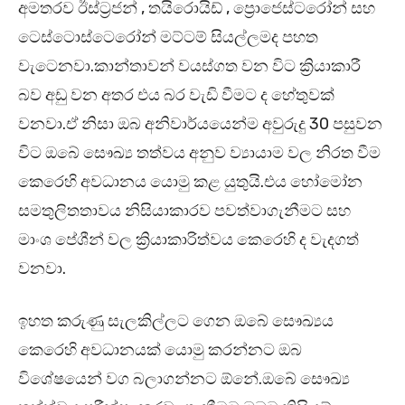
අමතරව ඊස්ට්‍රජන් , තයිරොයිඩ් , ප්‍රොජෙස්ටරෝන් සහ
ටෙස්ටොස්ටෙරෝන් මට්ටම් සියල්ලමද පහත
වැටෙනවා.කාන්තාවන් වයස්ගත වන විට ක්‍රියාකාරී
බව අඩු වන අතර එය බර වැඩි වීමට ද හේතුවක්
වනවා.ඒ නිසා ඔබ අනිවාර්යයෙන්ම අවුරුදු 30 පසුවන
විට ඔබේ සෞඛ්‍ය තත්වය අනුව ව්‍යායාම වල නිරත වීම
කෙරෙහි අවධානය යොමු කළ යුතුයි.එය හෝමෝන
සමතුලිතතාවය නිසියාකාරව පවත්වාගැනීමට සහ
මාංශ පේශීන් වල ක්‍රියාකාරිත්වය කෙරෙහි ද වැදගත්
වනවා.
ඉහත කරුණු සැලකිල්ලට ගෙන ඔබේ සෞඛ්‍යය
කෙරෙහි අවධානයක් යොමු කරන්නට ඔබ
විශේෂයෙන් වග බලාගන්නට ඕනේ.ඔබේ සෞඛ්‍ය