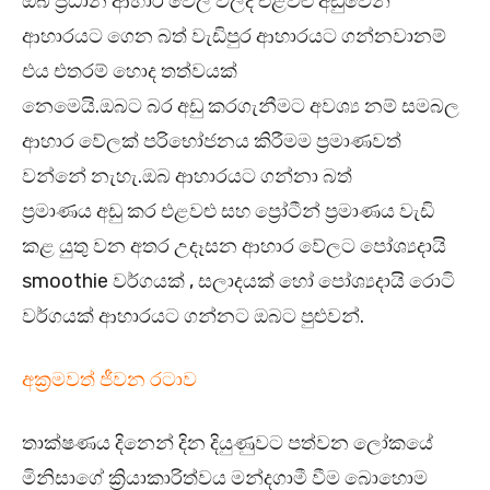
ඔබ ප්‍රධාන ආහාර වේල් වලදී එළවළු අඩුවෙන්
ආහාරයට ගෙන බත් වැඩිපුර ආහාරයට ගන්නවානම්
එය එතරම් හොද තත්වයක්
නෙමෙයි.ඔබට බර අඩු කරගැනීමට අවශ්‍ය නම් සමබල
ආහාර වේලක් පරිභෝජනය කිරීමම ප්‍රමාණවත්
වන්නේ නැහැ.ඔබ ආහාරයට ගන්නා බත්
ප්‍රමාණය අඩු කර එළවළු සහ ප්‍රෝටීන් ප්‍රමාණය වැඩි
කළ යුතු වන අතර උදෑසන ආහාර වේලට පෝශ්‍යදායි
smoothie වර්ගයක් , සලාදයක් හෝ පෝශ්‍යදායි රොටි
වර්ගයක් ආහාරයට ගන්නට ඔබට පුළුවන්.
අක්‍රමවත් ජීවන රටාව
තාක්ෂණය දිනෙන් දින දියුණුවට පත්වන ලෝකයේ
මිනිසාගේ ක්‍රියාකාරිත්වය මන්දගාමී වීම බොහොම