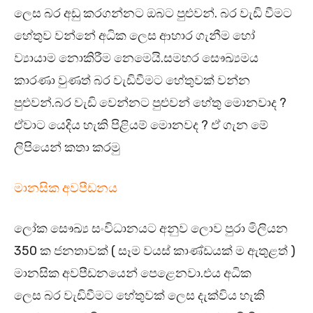
ලෙස බර අඩු කරගන්නට ඔබට පුළුවන්. බර වැඩි වීමට
හේතුව වන්නේ අධික ලෙස ආහාර ගැනීම හෝ
ව්‍යායාම නොකිරීම නෙමෙයි.සමහර සෞඛ්‍යමය
කාරණා වුණත් බර වැඩිවීමට හේතුවක් වන්න
පුළුවන්.බර වැඩි වෙන්නට පුළුවන් හේතු මොනවාද ?
ඒවාට යෙදිය හැකි පිළියම් මොනවද ? ඒ ගැන මේ
ලිපියෙන් කතා කරමු
මානසික අවපීඩනය
ලෝක සෞඛ්‍ය සංවිධානයට අනුව ලොව පුරා මිලියන
350 ක ජනතාවක් ( සෑම වයස් කාණ්ඩයක් ම ඇතුළත් )
මානසික අවපීඩනයෙන් පෙළෙනවා.එය අධික
ලෙස බර වැඩිවීමට හේතුවක් ලෙස දැක්විය හැකි