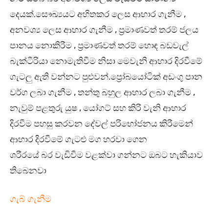
දෙයක්.සෞඛ්‍යයට අහිතකර ලෙස ආහාර ගැනීම ,
අනවශ්‍ය ලෙස ආහාර ගැනීම , ප්‍රමාණවත් තරම් ජලය
පානය නොකිරීම , ප්‍රමාණවත් තරම් හොඳ බඩවැල්
බැක්ටීරියා නොමැතිවීම නිසා මෙවැනි ආහාර දිරවීමේ
ගැටලු ඇති වන්නට පුළුවන්.ප්‍රෝබයෝටික් අඩංගු පාන
වර්ග ලබා ගැනීම , තන්තු බහුල ආහාර ලබා ගැනීම ,
නැවුම් පළතුරු යුෂ , යෝගට් සහ කිරි වැනි ආහාර
දිරවීම පහසු කරවන දේවල් පරිභෝජනය කිරීමෙන්
ආහාර දිරවීමේ ගැටළු මග හරවා ගෙන
ශරීරයේ බර වැඩිවීම වළක්වා ගන්නට ඔබට හැකියාව
තිබෙනවා
ගැබ් ගැනීම