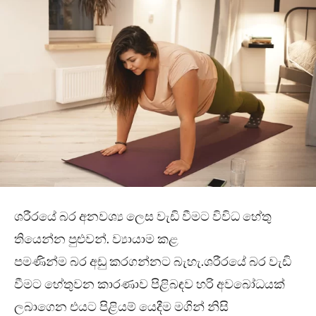
ශරීරයේ බර අනවශ්‍ය ලෙස වැඩි වීමට විවිධ හේතු
තියෙන්න පුළුවන්. ව්‍යායාම කළ
පමණින්ම බර අඩු කරගන්නට බැහැ.ශරීරයේ බර වැඩි
වීමට හේතුවන කාරණාව පිළිබඳව හරි අවබෝධයක්
ලබාගෙන එයට පිළියම් යෙදීම මගින් නිසි