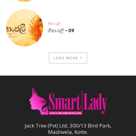
ගීතාංජලී
ගීතාංජලී – 09
LOAD MORE
Jack Tree (Pvt) Ltd, 300/13 Bird Park,
Madiwela, Kotte.