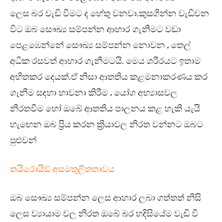
ලෙස බර වැඩි වීමට ද හේතු වනවා.කුසගින්න වැඩිවන
විට ඔබ සෞඛ්‍ය සම්පන්න ආහාර ගැනීමට වඩා
පෙළඹෙන්නේ සෞඛ්‍ය සම්පන්න නොවන , තෙල්
අධික රසවත් ආහාර ගැනීමටයි. මෙය ශරීරයට ඉතාම
අහිතකර දෙයක්.ඒ නිසා ආතතිය කළමනාකරණය කර
ගැනීම සඳහා භාවනා කිරීම , යෝග අභ්‍යාසවල
නිරතවීම හෝ ඔබේ ආතතිය පාලනය කළ හැකි යැයි
හැඟෙන ඔබ ප්‍රිය කරන ක්‍රියාවල නිරත වන්නට ඔබට
පුළුවන්
තයිරොයිඩ් අසමතුලිතතාවය
ඔබ සෞඛ්‍ය සම්පන්න ලෙස ආහාර ලබා ගත්තත් නිසි
ලෙස ව්‍යායාම වල නිරත ඔබේ බර හදිසියේම වැඩි වී