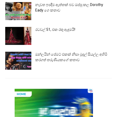
නැවත ඉපදීම ඇත්තක් බව ඔප්පු කල Dorothy
Eady ගෙ කතාව
රටවල් 51, එක රතු ඇඳුමයි!
ඔන්ලයින් පේමට් එකක් නිසා මුදල් සියල්ල අහිමි
කරගත් තරුණියකගේ කතාව