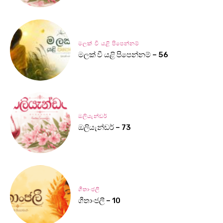
මලක් වී යළි පිපෙන්නම්
මලක් වී යළි පිපෙන්නම් – 56
ඔලියැන්ඩර්
ඔලියැන්ඩර් – 73
ගීතාංජලී
ගීතාංජලී – 10