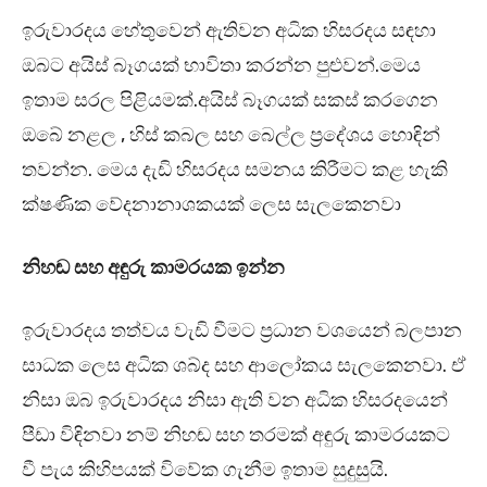
ඉරුවාරදය හේතුවෙන් ඇතිවන අධික හිසරදය සඳහා
ඔබට අයිස් බෑගයක් භාවිතා කරන්න පුළුවන්.මෙය
ඉතාම සරල පිළියමක්.අයිස් බෑගයක් සකස් කරගෙන
ඔබේ නළල , හිස් කබල සහ බෙල්ල ප්‍රදේශය හොඳින්
තවන්න. මෙය දැඩි හිසරදය සමනය කිරීමට කළ හැකි
ක්ෂණික වේදනානාශකයක් ලෙස සැලකෙනවා
නිහඬ සහ අඳුරු කාමරයක ඉන්න
ඉරුවාරදය තත්වය වැඩි වීමට ප්‍රධාන වශයෙන් බලපාන
සාධක ලෙස අධික ශබ්ද සහ ආලෝකය සැලකෙනවා. ඒ
නිසා ඔබ ඉරුවාරදය නිසා ඇති වන අධික හිසරදයෙන්
පීඩා විඳිනවා නම් නිහඬ සහ තරමක් අඳුරු කාමරයකට
වී පැය කිහිපයක් විවේක ගැනීම ඉතාම සුදුසුයි.