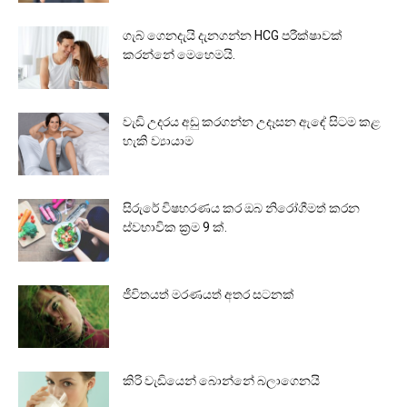
ගැබ් ගෙනදැයි දැනගන්න HCG පරීක්ෂාවක්
කරන්නේ මෙහෙමයි.
වැඩි උදරය අඩු කරගන්න උදෑසන ඇඳේ සිටම කළ
හැකි ව්‍යායාම
සිරුරේ විෂහරණය කර ඔබ නිරෝගීමත් කරන
ස්වභාවික ක්‍රම 9 ක්.
ජීවිතයත් මරණයත් අතර සටනක්
කිරි වැඩියෙන් බොන්නේ බලාගෙනයි