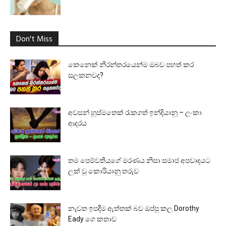
Don't Miss
කෙනෙක් නිරන්තරයෙන්ම ඔබව පහත් කර
සලකනවද?
අවසන් හුස්මතෙක් රැකගත් ඉන්දියානු – ලංකා
ආදරය
තම පෙම්වතියගේ මරණය නිසා සමාජ අපවාදයට
ලක් වූ කොරියානු තරුව
නැවත ඉපදීම ඇත්තක් බව ඔප්පු කල Dorothy
Eady ගෙ කතාව