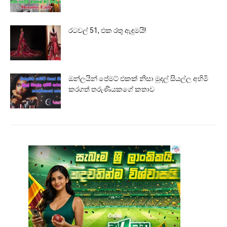
රටවල් 51, එක රතු ඇඳුමයි!
ඔන්ලයින් පේමට් එකක් නිසා මුදල් සියල්ල අහිමි
කරගත් තරුණියකගේ කතාව