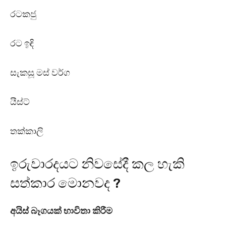
රටකජු
රට ඉඳි
සැකසූ මස් වර්ග
යීස්ට්
තක්කාලි
ඉරුවාරදයට නිවසේදී කල හැකි
සත්කාර මොනවද ?
අයිස් බෑගයක් භාවිතා කිරීම