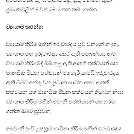
අවස්ථාවකදී ජලය පානය කළ යුතු වන්නේ කුඩා
ප්‍රමාණවලින් බවත් ඔබ මතක තබා ගන්න
ව්‍යායාම කරන්න
ව්‍යායාම කිරීම මඟින් ඉරුවාරදය සුව වන්නේ නැහැ.
ව්‍යායාම සහ ඉරුවාරදය අතර ඇති සම්බන්ධය නම්
ව්‍යායාම කිරීමේදී ඔබ තුළ ඇති ආතති තත්වයන් සහ
මානසික පීඩන තත්වයන් මගහැරී යාමයි.ඉරුවාරදය
ඇති වීමට හේතු වන ප්‍රධාන සාධක අතර ආතති
තත්වයන් සහ මානසික පීඩන තත්වයන් තිබෙන නිසා
ව්‍යායාම කිරීම මඟින් එවැනි තත්ත්වයන් මඟහරවා
ගන්න ඔබට පුළුවන්.
මෙවැනි පුංචි උපක්‍රම භාවිතා කිරීම මඟින් ඉරුවාරදය