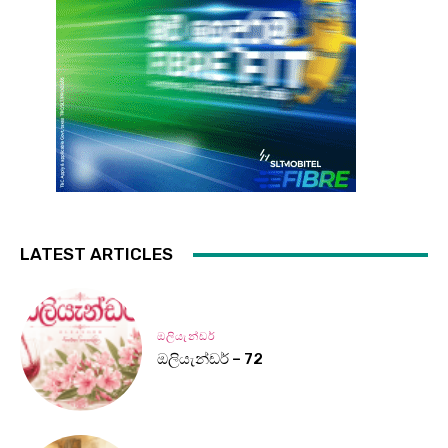
LATEST ARTICLES
ඔලියැන්ඩර්
ඔලියැන්ඩර් – 72