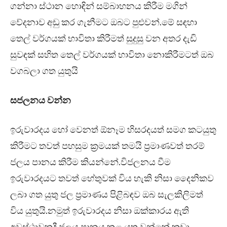
ගන්නා ස්ථාන හොඳින් සම්බාහනය කිරීම මගින්
වේදනාව අඩු කර ගැනීමට ඔබට පුළුවන්.මේ සඳහා
තෙල් වර්ගයක් භාවිතා කිරීමත් සුදුසු වන අතර දැඩි
සුවඳක් සහිත තෙල් වර්ගයක් භාවිතා නොකිරීමටත් ඔබ
වගබලා ගත යුතුයි
සජලනය වන්න
ඉරුවාරදය හෝ වෙනත් ඕනෑම හිසරදයත් සමග කටයුතු
කිරීමට තවත් පහසුම ක්‍රමයක් තමයි ප්‍රමාණවත් තරම්
ජලය පානය කිරීම කියන්නේ.විජලනය වීම
ඉරුවාරදයට තවත් හේතුවක් විය හැකි නිසා දෛනිකව
ලබා ගත යුතු ජල ප්‍රමාණය පිළිබඳව ඔබ සැලකිලිමත්
විය යුතුයි.නමුත් ඉරුවාරදය නිසා ඔක්කාරය ඇති