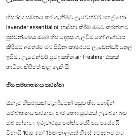
හිසරදය සමනය කර ගැනීමට ලැවෙන්ඩර් තෙල් හෝ
lavender essential oil භාවිතා කිරීම ඔබට කරන්නට
පුළුවන්.මෙය ඔබේ හිස දෙපස ගැල්වීම හෝ ආශ්වාස
කිරීමට අමතරව ඔබ සිටින කාමරයට ලැවෙන්ඩර් තෙල්
ඉසීම , ලැවෙන්ඩර් සුවඳ සහිත air freshner එකක්
භාවිතා කිරීමත් කළ හැකි යි
හිස සම්භාහනය කරන්න
ඕනෑම හිසරදයක් වැළඳීමෙන් පසුව හිස හොඳින්
සම්බාහනය කරනවා නම් හොඳ සුවයක් ලැබෙන බව
ඔබ දන්නවා. ඉරුවාරදය තත්ත්වයේදී එය එසේමයි.
විනාඩි 10ක හෝ 15ක කාලයක් හිසේ වේදනාව හට