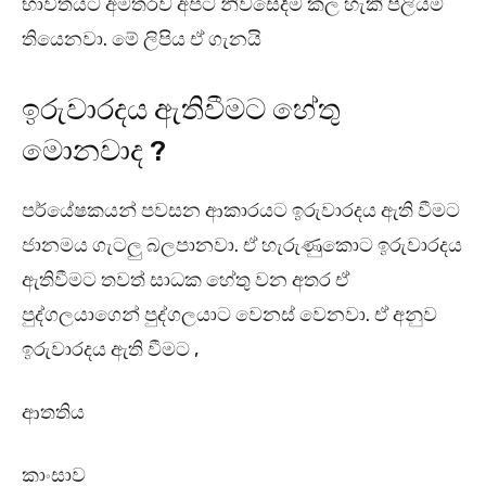
භාවිතයට අමතරව අපට නිවසේදීම කල හැකි පිලියම්
තියෙනවා. මේ ලිපිය ඒ ගැනයි
ඉරුවාරදය ඇතිවීමට හේතු
මොනවාද ?
පර්යේෂකයන් පවසන ආකාරයට ඉරුවාරදය ඇති වීමට
ජානමය ගැටලු බලපානවා. ඒ හැරුණුකොට ඉරුවාරදය
ඇතිවීමට තවත් සාධක හේතු වන අතර ඒ
පුද්ගලයාගෙන් පුද්ගලයාට වෙනස් වෙනවා. ඒ අනුව
ඉරුවාරදය ඇති වීමට ,
ආතතිය
කාංසාව