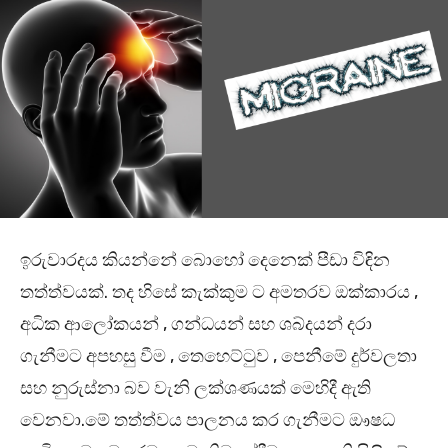
ඉරුවාරදය කියන්නේ බොහෝ දෙනෙක් පීඩා විඳින
තත්ත්වයක්. තද හිසේ කැක්කුම ට අමතරව ඔක්කාරය ,
අධික ආලෝකයන් , ගන්ධයන් සහ ශබ්දයන් දරා
ගැනීමට අපහසු වීම , තෙහෙට්ටුව , පෙනීමේ දුර්වලතා
සහ නුරුස්නා බව වැනි ලක්ශණයක් මෙහිදී ඇති
වෙනවා.මේ තත්ත්වය පාලනය කර ගැනීමට ඖෂධ