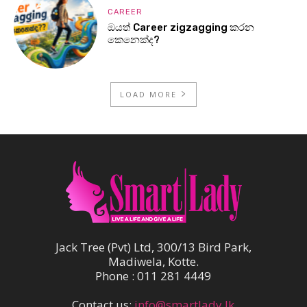
CAREER
ඔයත් Career zigzagging කරන
කෙනෙක්ද?
LOAD MORE
Jack Tree (Pvt) Ltd, 300/13 Bird Park,
Madiwela, Kotte.
Phone : 011 281 4449
Contact us:
info@smartlady.lk