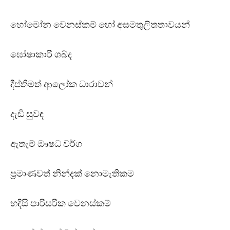
හෝමෝන වෙනස්කම් හෝ අසමතුලිතතාවයන්
ඝෝෂාකාරී ශබ්ද
දීප්තිමත් ආලෝක ධාරාවන්
දැඩි සුවඳ
ඇතැම් ඖෂධ වර්ග
ප්‍රමාණවත් නින්දක් නොමැතිකම
හදිසි පාරිසරික වෙනස්කම්