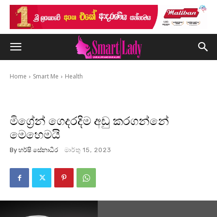
Home
Smart Me
Health
මිග්‍රේන් ගෙදරදිම අඩු කරගන්නේ
මෙහෙමයි
By
හර්ෂි සේනාධීර
මාර්තු 15, 2023