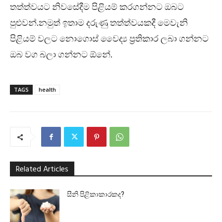
තත්ත්වයට නිවසේදීම පිළියම් කරගන්නට ඔබට
පුළුවන්.නමුත් ඉතාම දරුණු තත්ත්වයකදී මෙවැනි
පිළියම් වලට නොගොස් වෛද්‍ය ප්‍රතිකාර ලබා ගන්නට
ඔබ වග බලා ගන්නට ඕනේ.
TAGS
health
Related Articles
සීනි පිළිකාකාරකද?