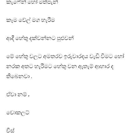
කැෆේන් හෝ මත්පැන්
කෑම වේල් මග හැරීම
ආදී හේතු දක්වන්නට පුළුවන්
මේ හේතු වලට අමතරව ඉරුවාරදය වැඩි වීමට හෝ
නරක අතට හැරීමට හේතු වන ඇතැම් ආහාර ද
තිබෙනවා .
ඒවා නම් ,
චොකලට්
චීස්