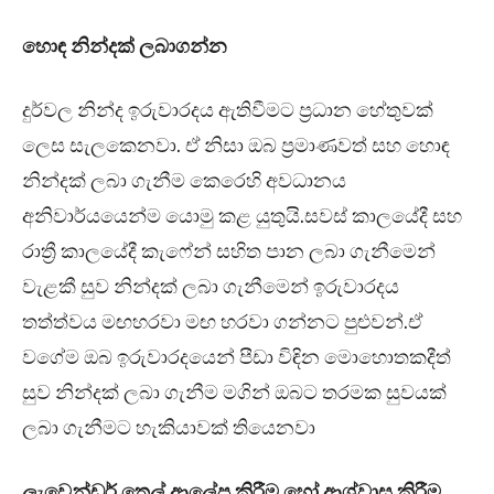
හොඳ නින්දක් ලබාගන්න
දුර්වල නින්ද ඉරුවාරදය ඇතිවීමට ප්‍රධාන හේතුවක්
ලෙස සැලකෙනවා. ඒ නිසා ඔබ ප්‍රමාණවත් සහ හොඳ
නින්දක් ලබා ගැනීම කෙරෙහි අවධානය
අනිවාර්යයෙන්ම යොමු කළ යුතුයි.සවස් කාලයේදී සහ
රාත්‍රී කාලයේදී කැෆේන් සහිත පාන ලබා ගැනීමෙන්
වැළකී සුව නින්දක් ලබා ගැනීමෙන් ඉරුවාරදය
තත්ත්වය මඟහරවා මඟ හරවා ගන්නට පුළුවන්.ඒ
වගේම ඔබ ඉරුවාරදයෙන් පීඩා විඳින මොහොතකදීත්
සුව නින්දක් ලබා ගැනීම මගින් ඔබට තරමක සුවයක්
ලබා ගැනීමට හැකියාවක් තියෙනවා
ලැවෙන්ඩර් තෙල් ආලේප කිරීම හෝ ආශ්වාස කිරීම