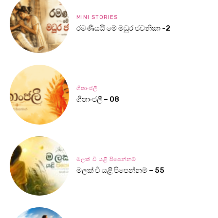
MINI STORIES
රමණීයයි මේ මධුර ජවනිකා -2
ගීතාංජලී
ගීතාංජලී – 08
මලක් වී යළි පිපෙන්නම්
මලක් වී යළි පිපෙන්නම් – 55