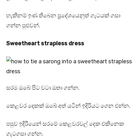
හැකිනම් ඉණ තිබෙන ප්‍රදේශයෙනුත් ගැටයක් ගසා
ගන්න පුළුවන්.
Sweetheart strapless dress
සරම ඔබේ පිට වටා ඔතා ගන්න.
කෙළවර දෙකක් ඔබේ අත් යටින් ඉදිරියට ගෙන එන්න.
පපුව ඉදිරියෙන් සරමේ කෙළවරවල් දෙක එකිනෙක
ගැටගසා ගන්න.