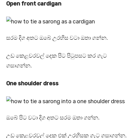
Open front cardigan
සරම දිග අතට ඔබේ උරහිස වටා ඔතා ගන්න.
උඩ කෙළවරවල් දෙක පිට පිටුපසට කර ගැට
ගසාගන්න.
One shoulder dress
ඔබේ පිට වටා දිග අතට සරම ඔතා ගන්න.
උඩ කෙළවරවල් දෙක එක් උරහිසක ගැට ගසාගන්න.