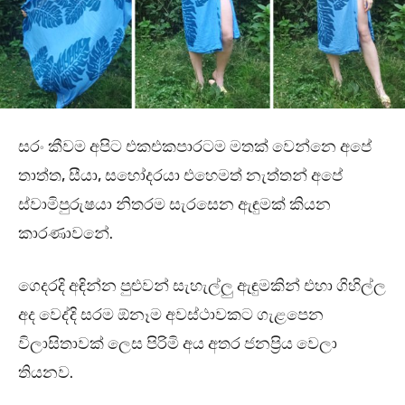
සරං කීවම අපිට එකඑකපාරටම මතක් වෙන්නෙ අපේ
තාත්ත, සීයා, සහෝදරයා එහෙමත් නැත්තන් අපේ
ස්වාමිපුරුෂයා නිතරම සැරසෙන ඇඳුමක් කියන
කාරණාවනේ.
ගෙදරදි අඳින්න පුළුවන් සැහැල්ලු ඇඳුමකින් එහා ගිහිල්ල
අද වෙද්දි සරම ඕනෑම අවස්ථාවකට ගැළපෙන
විලාසිතාවක් ලෙස පිරිමි අය අතර ජනප්‍රිය වෙලා
තියනව.