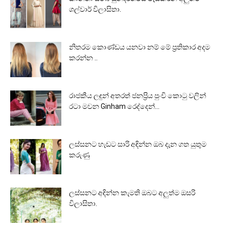
ශල්වාර් විලාසිතා.
නිතරම කොණ්ඩය යනවා නම් මේ ප්‍රතිකාර අදම
කරන්න ..
රාජකීය ලඳුන් අතරත් ජනප්‍රිය පුංචි කොටු වලින්
රටා මවන Ginham රෙද්දෙන්...
ලස්සනට හැඩට සාරි අඳින්න ඔබ දැන ගත යුතුම
කරුණු
ලස්සනට අඳින්න කැමති ඔබට අලුත්ම ඔසරි
විලාසිතා.