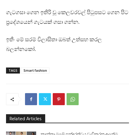
ගැටගසා ගෙන ඉතිරි වූ කෙලවරවල් පිටුපසට ගෙන පිට
ප්‍රදේශයෙන් ගැටයක් ගසා ගන්න.
ඉතිං මේ සරම් විලාසිතා ඔබත් උත්සහ කරල
බලන්නකෝ.
TAGS
Smart fashion
Related Articles
කාන්තා ඔබේ සුන්දරත්වය වැඩිකරන අලුත්ම