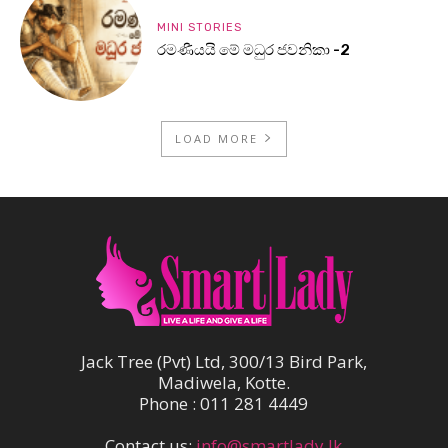
MINI STORIES
රමණීයයි මේ මධුර ජවනිකා -2
LOAD MORE
Jack Tree (Pvt) Ltd, 300/13 Bird Park,
Madiwela, Kotte.
Phone : 011 281 4449
Contact us:
info@smartlady.lk