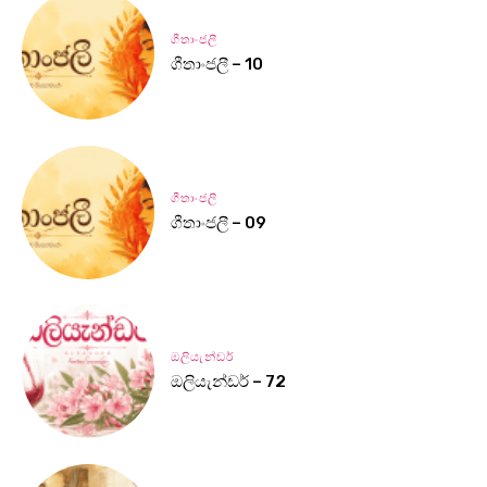
ගීතාංජලී
ගීතාංජලී – 10
ගීතාංජලී
ගීතාංජලී – 09
ඔලියැන්ඩර්
ඔලියැන්ඩර් – 72