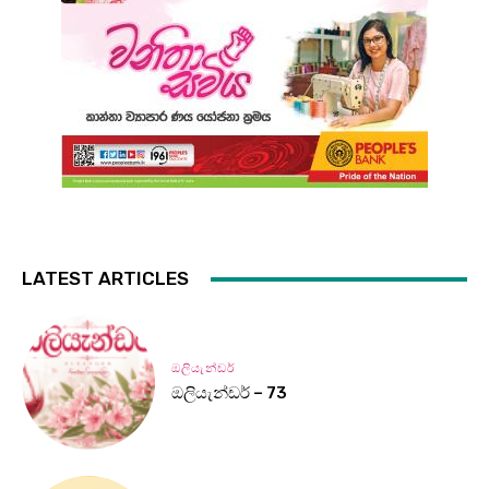
LATEST ARTICLES
ඔලියැන්ඩර්
ඔලියැන්ඩර් – 73