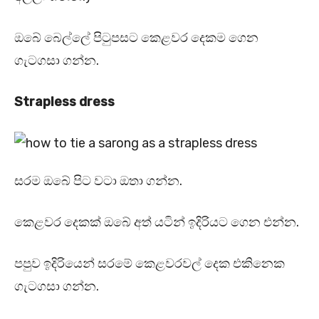
ඔබේ බෙල්ලේ පිටුපසට කෙළවර දෙකම ගෙන
ගැටගසා ගන්න.
Strapless dress
සරම ඔබේ පිට වටා ඔතා ගන්න.
කෙළවර දෙකක් ඔබේ අත් යටින් ඉදිරියට ගෙන එන්න.
පපුව ඉදිරියෙන් සරමේ කෙළවරවල් දෙක එකිනෙක
ගැටගසා ගන්න.