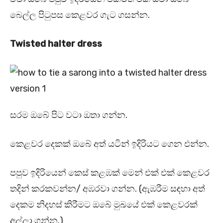
බෙල්ල පිටුපස කෙළවර ගැට ගසන්න.
Twisted halter dress
සරම ඔබේ පිට වටා ඔතා ගන්න.
කෙළවර දෙකක් ඔබේ අත් යටින් ඉදිරියට ගෙන එන්න.
පපුව ඉදිරියෙන් කෙස් කළඹක් මෙන් එක් එක් කෙළවර
තදින් කරකවන්න/ අඹරවා ගන්න. (ඇඹරීම සඳහා අත්
දෙකම නිදහස් කිරීමට ඔබේ මුඛයේ එක් කෙළවරක්
අල්ලා ගන්න.)