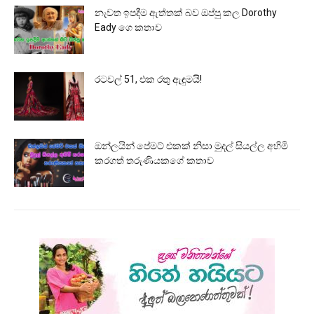
නැවත ඉපදීම ඇත්තක් බව ඔප්පු කල Dorothy
Eady ගෙ කතාව
රටවල් 51, එක රතු ඇඳුමයි!
ඔන්ලයින් පේමට් එකක් නිසා මුදල් සියල්ල අහිමි
කරගත් තරුණියකගේ කතාව