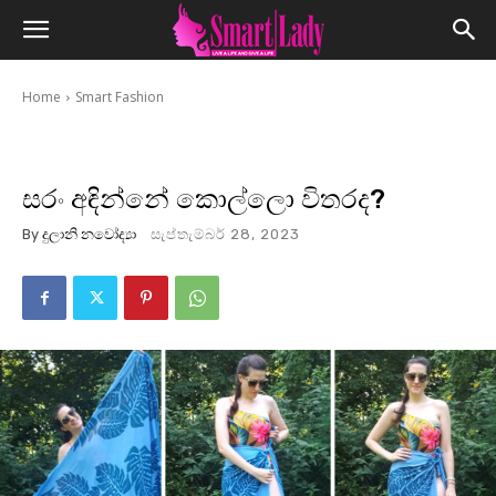
Home
Smart Fashion
සරං අඳින්නේ කොල්ලො විතරද?
By
දුලානි නවෝද්‍යා
සැප්තැම්බර් 28, 2023