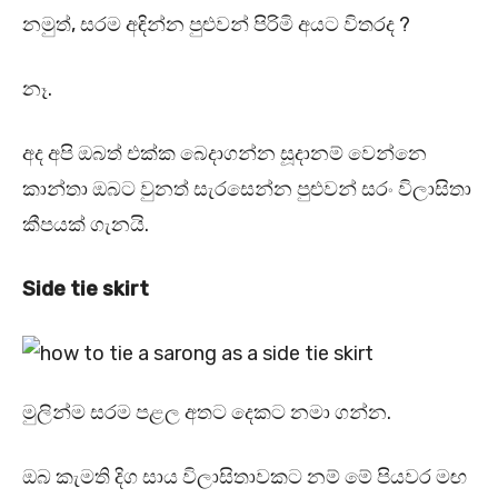
නමුත්, සරම අඳින්න පුළුවන් පිරිමි අයට විතරද ?
නෑ.
අද අපි ඔබත් එක්ක බෙදාගන්න සූදානම් වෙන්නෙ
කාන්තා ඔබට වුනත් සැරසෙන්න පුළුවන් සරං විලාසිතා
කීපයක් ගැනයි.
Side tie skirt
මුලින්ම සරම පළල අතට දෙකට නමා ගන්න.
ඔබ කැමති දිග සාය විලාසිතාවකට නම් මේ පියවර මඟ