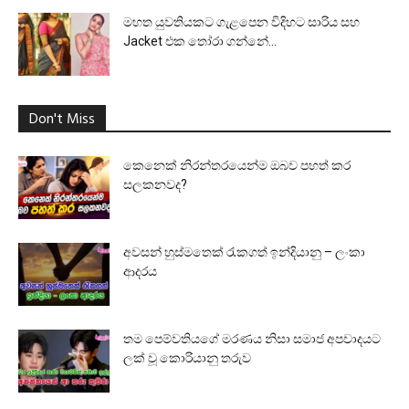
මහත යුවතියකට ගැළපෙන විදිහට සාරිය සහ
Jacket එක තෝරා ගන්නේ...
Don't Miss
කෙනෙක් නිරන්තරයෙන්ම ඔබව පහත් කර
සලකනවද?
අවසන් හුස්මතෙක් රැකගත් ඉන්දියානු – ලංකා
ආදරය
තම පෙම්වතියගේ මරණය නිසා සමාජ අපවාදයට
ලක් වූ කොරියානු තරුව