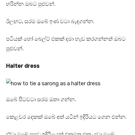
හරින්න ඔබට පුළුවන්.
ඊලඟට, සරම ඔබේ ඉණ වටා බැඳගන්න.
පටියක් හෝ බෙල්ට් එකක් දමා හැඩ කරගන්නත් ඔබට
පුළුවන්.
Halter dress
ඔබේ පිටවටා සරම ඔතා ගන්න.
කෙළවර දෙකක් ඔබේ අත් යටින් ඉදිරියට ගෙන එන්න.
ඒවා ඔබේ පපුව ඉදිරියෙන් එකමත එක යවා ඔබේ