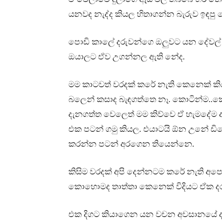
යනවද නැද්ද කියල හිතාගන්න බැරුව ඉඳපු
පොඩි කාලේ දරුවන්ගෙ ඔලුවට යන දේවල් 
ඔයාලට ඒව උගන්නල ඇති නේද.
මම කාටවත් වරදක් කරේ නැති කෙනෙක් කි
බලෙන් කසාද බැඳගත්තෙ නෑ. කොටින්ම..කො
දැනගත්ත වෙලෙත් මම කිව්වෙ ඒ හැමදේම 
එක පටන් ගමු කියල. එයාටයි ඕන උනේ ඩි
කරන්න පටන් අරගෙන තියෙන්නෙ.
කිසිම වරදක් අපි දෙන්නටම කරේ නැති අපෙ
කොහොමද තාත්තා කෙනෙක් විදියට ඒක ද
එක දිගට කියාගෙන යන වචන අවසානයේ දෑති