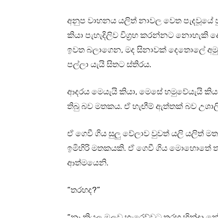
අනුප වාහනය යලිත් නාවල වෙත පැදවූයේ 
කියා පැහැදිලිව විග්‍රහ කරන්නට නොහැකි ද
ඉවත බලාගෙන, මද සිනාවක් දෙතොලේ අමුණා
පල්ලා යැයි සිතට ස්තිරය.
ආදරය මෙයැයි කියා, මෙසේ හමුවේයැයි 
තිබු බව මතකය. ඒ හැඟීම් ඇත්තක් බව උශාල
ඒ ගෙවී ගිය සුලු වේලාව වුවත් යලි යලිත් 
ඉමිහිරි මතකයකි. ඒ ගෙවී ගිය මොහොතේ ත
ආත්මයෙනි.
“තරහද?”
“නෑ කියල ඔලුව හැරෙව්වට තරහ හින්දා 