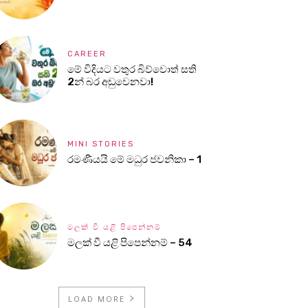
CAREER
මේ විදියට වතුර බිව්වොත් සති
2න් බර අඩුවෙනවා!
MINI STORIES
රමණීයයි මේ මධුර ජවනිකා – 1
මලක් වී යළි පිපෙන්නම්
මලක් වී යළි පිපෙන්නම් – 54
LOAD MORE