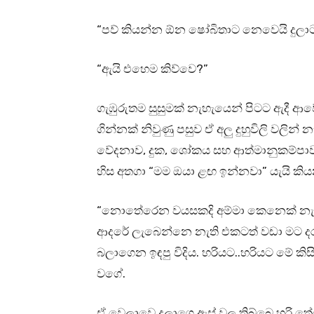
“පව් කියන්න ඕන ෂෝබිතාට නෙවෙයි දුලා
“ඇයි එහෙම කිව්වෙ?”
ගැඹුරුතම සුසුමක් නැහැයෙන් පිටට ඇදී ආවේ
ගින්නක් නිවුණු පසුව ඒ අලු දුහුවිලි වලින් 
වේදනාව, දුක, ශෝකය සහ ආත්මානුකම්පාව
හිස අතගා “මම ඔයා ළඟ ඉන්නවා” යැයි කි
“නොතේරෙන වයසකදි අම්මා කෙනෙක් නැති
ආදරේ ලැබෙන්නෙ නැති එකටත් වඩා මට දර
බලාගෙන ඉඳපු විදිය. හරියට..හරියට මේ ක
වගේ.
ඒ වෙලාවෙ දුලාගෙ ඇස් වල තිබ්බෙ හරි තේ