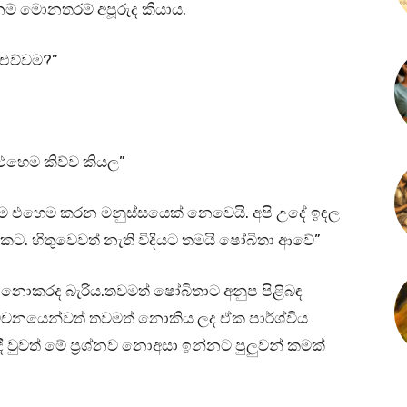
් මොනතරම් අපූරුද කියාය.
 එව්වම?”
එහෙම කිව්ව කියල”
ම එහෙම කරන මනුස්සයෙක් නෙවෙයි. අපි උදේ ඉඳල
ට. හිතුවෙවත් නැති විදියට තමයි ෂෝබිතා ආවේ”
නොකරද බැරිය.තවමත් ෂෝබිතාට අනුප පිළිබඳ
වචනයෙන්වත් තවමත් නොකිය ලද ඒක පාර්ශ්වීය
 වුවත් මේ ප්‍රශ්නව නොඅසා ඉන්නට පුලුවන් කමක්