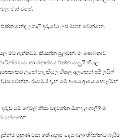
 වෙලාවක් වගේ.
එක්ක නේද උශාලි දරුවො උස් මහත් වෙන්නෙ.
යල මට ඇත්තටම කියන්න පුලුවන්. මං ෂොබිතාව
ටින්ම එයා අර මනුස්සය එක්ක යාලුයි කියල
අමතක කර උනේ නෑ කියල හිතල අලුතෙන් අපි ලයිෆ්
වෝස් වෙන්න. එයාමයි දැන් මේ ආයෙ ආයෙ හොල්මන්
 දරුව මේ දේවල් නිසා විඳවන්න ඕනද උශාලි? මං
රාගන්නේ?”
න්ම මුහුණ වසා ගත් අනුප දෙස බලා හිඳින්නට බැරිම