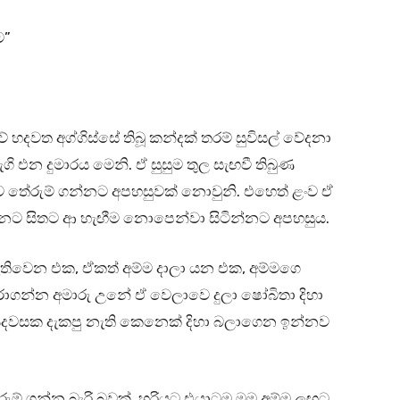
ට”
 හදවත අග්ගිස්සේ තිබූ කන්දක් තරම් සුවිසල් වේදනා
නැගි එන දුමාරය මෙනි. ඒ සුසුම තුල සැඟවී තිබුණ
 තේරුම් ගන්නට අපහසුවක් නොවුනි. එහෙත් ළංව ඒ
යනට සිතට ආ හැඟීම නොපෙන්වා සිටින්නට අපහසුය.
වෙන එක, ඒකත් අම්ම දාලා යන එක, අම්මගෙ
ාගන්න අමාරු උනේ ඒ වෙලාවෙ දුලා ෂෝබිතා දිහා
ිසිදවසක දැකපු නැති කෙනෙක් දිහා බලාගෙන ඉන්නව
රුම් ගන්න බැරි බවක්. හරියට එයාටම මම අම්ම ලඟට