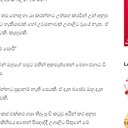
තම නෙතු හා යා කරන්නට උත්සහ කරමින් උන් අනුප
නට හැකියාවක් හෝ උවමනාවක් උශාලිට වූයේ නැත. ඒ
ි. කැඟුමකි.
් සොරි”
L
් ඔහුගේ පපුව මතින් අකමැත්තෙන් මෙහා එහාට වී
ය.
න්නට සූදානම් නැති සෙයකි. ඒ දෑත එසේම ඔහු දැත
වකි.
 එක්කර ගසා තිබූ පුංචි කටුව අයින් කර අනුප
හිපය අතෙන් පිසදාද්දී උශාලිට සිතුනේ මේ