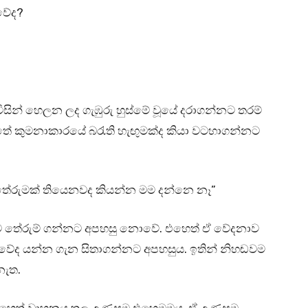
වේද?
ිසින් හෙලන ලද ගැඹුරු හුස්මේ වූයේ දරාගන්නට තරම්
්තේ කුමනාකාරයේ බරැති හැඟුමක්ද කියා වටහාගන්නට
ේරුමක් තියෙනවද කියන්න මම දන්නෙ නෑ”
බව තේරුම් ගන්නට අපහසු නොවේ. එහෙත් ඒ වේදනාව
වේද යන්න ගැන සිතාගන්නට අපහසුය. ඉතින් නිහඬවම
නැත.