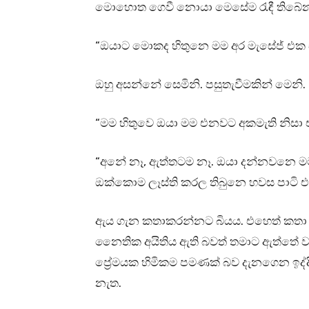
මොහොත ගෙවී නොයා මෙසේම රැඳී තිබේනම
“ඔයාට මොකද හිතුනෙ මම අර මැසේජ් එක
ඔහු අසන්නේ සෙමිනි. පසුතැවීමකින් මෙනි.
“මම හිතුවෙ ඔයා මම එනවට අකමැති නිසා 
“අනේ නෑ, ඇත්තටම නෑ. ඔයා දන්නවනෙ ම
ඔක්කොම ලෑස්ති කරල තිබුනෙ හවස පාටි එක
ඇය ගැන කතාකරන්නට බියය. එහෙත් කතා 
නෛතික අයිතිය ඇති බවත් තමාට ඇත්තේ 
ප්‍රේමයක හිමිකම පමණක් බව දැනගෙන ඉද්දී
නැත.