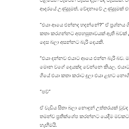
එළියෙන් වැටෙන වැස්ස දැන් මද වැස්සකි
ආදරයේ උණුසුමත්, වේදනාවේ උණුසුමක් එ
“එයා ආයෙ එන්නද හදන්නේ?” ඒ ප්‍රශ්නය ගිල
කතා කරගන්නට අපහසුතාවයක් ඇති බවක් උශා
දෙස බලා අසන්නට බැරි දෙයකි.
“එයා දන්නව එයාට ආයෙ එන්න බැරි බව. 
මොන වගේ දෙයක්ද වෙන්නෙ කියල. එයාට
ගියේ එයා කතා කරාට දුලා එයා ළඟට නොග
“පව්”
ඒ වැඩිය සිතා බලා නොදුන් උත්තරයක් වුවද
තමන්ව ප්‍රතික්ශේප කරන්නට යෙදීම මවක
හැඟීමයි.