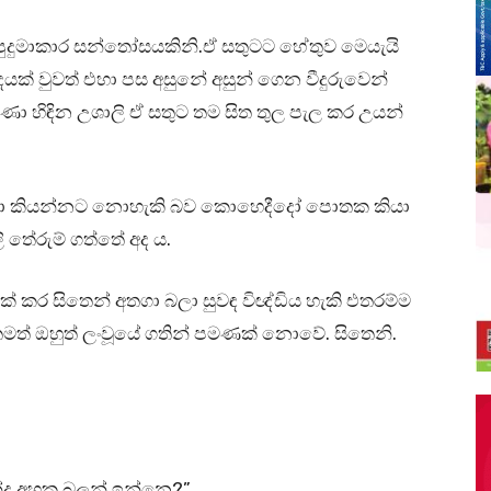
පුදුමාකාර සන්තෝසයකිනි.ඒ සතුටට හේතුව මෙයැයි
ෙයක් වුවත් එහා පස අසුනේ අසුන් ගෙන වීදුරුවෙන්
 හිඳින උශාලි ඒ සතුට තම සිත තුල පැල කර උයන්
කියා කියන්නට නොහැකි බව කොහෙදීදෝ පොතක කියා
ි තේරුම් ගත්තේ අද ය.
මතක් කර සිතෙන් අතගා බලා සුවඳ විඥ්ඩිය හැකි එතරම්ම
මත් ඔහුත් ලංවූයේ ගතින් පමණක් නොවේ. සිතෙනි.
නේද අහක බලන් ඉන්නෙ?”