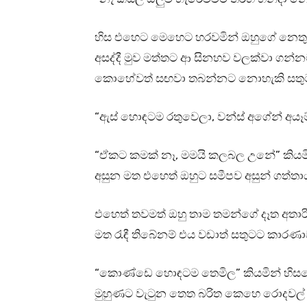
හිස එහෙට මෙහෙට හරවමින් ඔහුගේ නෙතු 
අසද්දී මුව මත්තට ආ සිනහව වලක්වා ගන්
කොහේවත් සඟවා තබන්නට නොහැකි සතුටක
“ඇස් හොඳටම රතුවෙලා, වන්ස් අගේන් අයෑම
“ඒකට කමක් නෑ, මමයි කලබල උනේ” කියමින
අසුන මත එහෙත් ඔහුට සමීපව අසුන් ගත්තා
එහෙත් තවමත් ඔහු තාම තමන්ගේ දෑත අතාරි
මත රැඳී තිබේනම් එය වඩාත් සතුටට කාරණා
“කොණ්ඩෙ හොඳටම තෙමිල” කියමින් හිසකෙස්
මුහුණට වැටුන තෙත බරිත කෙහෙ රොදවල් කි