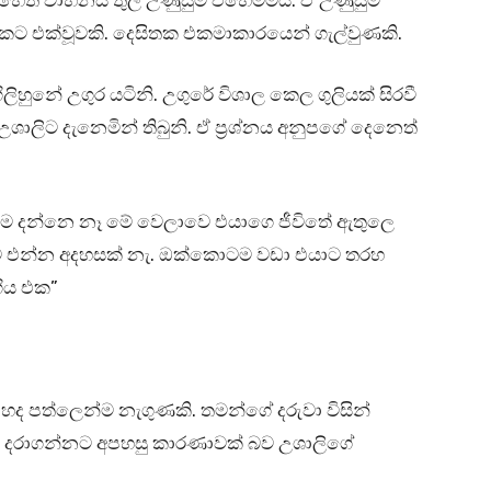
. එහෙත් වාහනය තුල උණුසුම එහෙමමය. ඒ උණුසුම
කට එක්වූවකි. දෙසිතක එකමාකාරයෙන් ගැල්වුණකි.
ිහුනේ උගුර යටිනි. උගුරේ විශාල කෙල ගුලියක් සිරවී
ලිට දැනෙමින් තිබුනි. ඒ ප්‍රශ්නය අනුපගේ දෙනෙත්
මම දන්නෙ නෑ මේ වෙලාවෙ එයාගෙ ජීවිතේ ඇතුලෙ
 එන්න අදහසක් නැ. ඔක්කොටම වඩා එයාට තරහ
ිය එක”
 හද පත්ලෙන්ම නැගුණකි. තමන්ගේ දරුවා විසින්
ට දරාගන්නට අපහසු කාරණාවක් බව උශාලිගේ