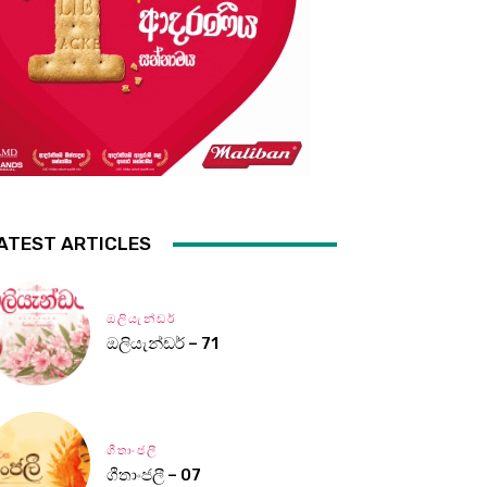
ATEST ARTICLES
ඔලියැන්ඩර්
ඔලියැන්ඩර් – 71
ගීතාංජලී
ගීතාංජලී – 07