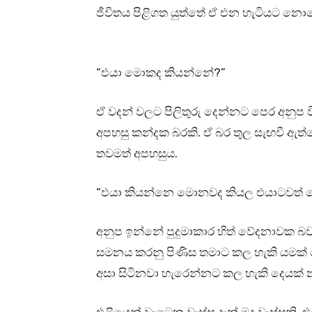
ජීවිතය පිළිගත යුත්තේ ඒ එන හැටියට නො
“එයා මොකද කියන්නේ?”
ඒ වදන් වලට පිලිතුරු දෙන්නට පෙර අනුප ව
අපහසු කන්දක බරකි. ඒ බර තුල සැඟවී ඇත
තවමත් අපහසුය.
“එයා කියන්නෙ මොනවද කියල එයාටවත් ත
අනුප ඉන්නේ පුදුමාකාර හිත් වේදනාවක 
සමනය කරනු පිණිස තමාට කල හැකි යමක් 
අසා සිටිනවා හැරෙන්නට කල හැකි දෙයක් 