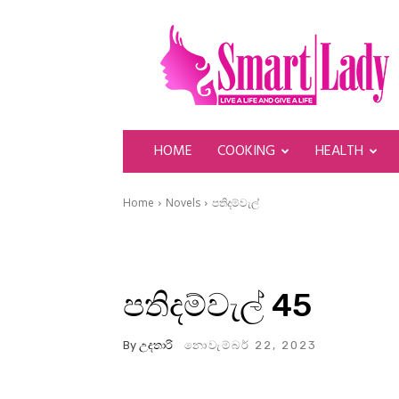
SmartLady
HOME
COOKING
HEALTH
Home
Novels
පතිදම්වැල්
පතිදම්වැල් 45
By
උදතාරි
නොවැම්බර් 22, 2023