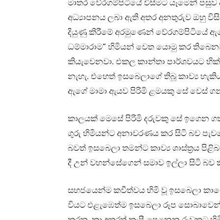
මාතර වේරගම්පිටියේ විසීමට යෑමෙන් පසුව
අධ්‍යාපනය ලබා ඇති අතර අනතුරුව ඔහු වි
දියුණු කිරීමේ අරමුණෙන් වේරගම්පිටියේ ඇ
ධම්මාරාම” හිමියන් වෙත යොමු කර තිබෙනව
කියැවෙනවා. එකල කාන්තා පාර්ශවයට භික්
නැහැ. එහෙත් ඉසබෙලාගේ තිබූ කාව්‍ය හැකියා
ඇගේ මාමා ඇයව පිරිමි ළමයකු සේ වෙස් ගන්ව
කාලයක් මෙසේ පිරිමි දරුවකු සේ ඉගෙන ගත
ගුරු හිමියන්ට අනාවරණය කර සිටි බව පැව
බවත් ඉසබෙලා තමන්ට කාව්‍ය ශාස්ත්‍රය පිළ
දී උන් වහන්සේගෙන් සමාව ඉල්ලා සිටි බව
සහජයෙන්ම කවීත්වය හිමි වූ ඉසබෙලා කාගෙත්
වියට එළැඹෙත්ම ඉසබෙලා රූප සොබාවෙන් අ
කරන, කා අතරත් කැපී පෙනෙන රුවකට හි