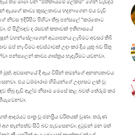
 ඇය තම මාමා වන “පත්තායමේ ලේකම්” ගෙන් වැඩිදුර
සින් ඇයගේ කාව්‍ය කුසලතාවය හදුනාගෙන එය වැඩි
ගේ නිවස ඉදිරිපිට පිහිටා තිබූ පන්සලේ “කරතොට
ා. ඒ පිළිබඳව ද රසවත් කතාවක් ඉතිහාසයේ
ෂූන් වහන්සේලාගෙන් අධ්‍යාපනය ලැබීමට අවසර තිබී
ව ඔප් නැංවීමට අවස්ථාවක් උදා කර දිය යුතු බව සිතු
ා පන්සලෙන් කාව්‍ය ශාස්ත්‍රය හැදෑරීමට යවනවා.
් මුත්, අවසානයේ දී ඇය විසින් තමන්ගේ අනන්‍යතාවය
සෙනවා. එය ධම්මාරාම හිමියන්ගේ උදහසට ලක් වූ
ිබඳව තිබූ දැඩි ඇල්ම නිසාම මෙසේ කළ බවත් තේරුම් කර
 කියැවෙනවා.
 ආදරයට පාත්‍ර වූ ජනප්‍රිය චරිතයක් වුණා. තරුණ
ග තැන්පත්ව සිටි බව පැවසෙනවා. දුටුවන් මන මත්
මිකම් කී හෙයින් ඇය බොහෝ කාන්තාවන්ගේ