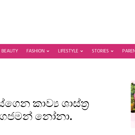
BEAUTY
FASHION
LIFESTYLE
STORIES
PARE
ගෙන කාව්‍ය ශාස්ත්‍ර
ිය ගජමන් නෝනා.