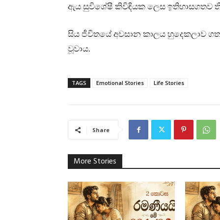
ඇය සුවිශේෂී කිවිඳියක ලෙස ඉතිහාසගතව 
සිය ජීවිතයේ අවසාන කාලය හුදෙකලාව ගත කළ
වූවාය.
TAGS
Emotional Stories
Life Stories
Share
More Stories