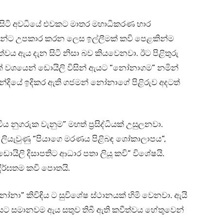
ී සිටි අවධියේ එවකට මාතර මහාධිකරණ භාර
තමන්ට උපකාර කරන ලෙස ඉල්ලීමක් කවි පෙළකින්ම
්වය ඇය දැන සිටි නිසා බව කියවෙනවා. ඊට පිළිතුරු
් වශයෙන් ඩොයිලි විසින් ඇයට “නෝනාගම” නමින්
්දියේ ඉදිකර ඇති ගජමන් නෝනාගේ පිළිරුව අදටත්
ිය නුගරුක වැනුම” මහත් ප්‍රසිද්ධියක් උසුලනවා.
ලියැවුණු “පියාගෙ මරණය පිළිබඳ ශෝකාලාපය”,
ඩොයිලි දිසාපතිට ආධාර පතා ලියූ කවි” විශේෂයි.
දීර්ඝතම කවි පොතයි.
නා” කිවිඳිය ට සුවිශේෂ ස්ථානයක් හිමි වෙනවා. ඇයි
‍රීයට සමානවම ඇය සතුව තිබී ඇති කවීත්වය හේතුවෙන්