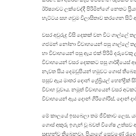
ඊර්ෂ්‍යාවට ලක්වෙද්දී පිරිමින්ගේ නෙතට ප
හැට්ටය සහ ගවුම විලාසිතාව කරගෙන සිටි
වසර අවුරුදු විසි දෙකක් වන විට ගාල්ලේ තල
ගජමන් නෝනා විවාහයෙන් පසු ගාල්ලේ තල්පේ
හා විවාහයෙන් පසු ඇය එක්‌ පිරිමි දරුවෙකු ලැ
විවාහයෙන් වසර දෙකකට පසු ගාර්දියෙස් 
නැවත සිය දෙමවුපියන් හමුවට ගොස් තිබෙ
පසුව ඇය මාතර දොන් ග්‍රේබ්‍රියල් හෙන්ද්‍රි
විවාහ වුවාය. නමුත් විවාහයෙන් වසර අටක
විවාහයෙන් ඇය දොන් ගිරිගෝරිස්‌, දොන් දාවි
මේ කාලයේ ඉසබෙලා තම ජීවිකාව ලෙස, යමක
ගොස් අකුරු ඉගැන් වූ බවත් විශේෂ උත්සව 
සඳහන්ව තිබෙනවා. පියාගේ සෙවණේ රැද