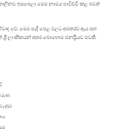
ුකාලීනව ඉසබෙලා මෙම නාමය පාවිච්චි කළ බවත්
 පහත ඒවාද වේ. මෙම පැදි පෙළ වලට අමතරව ඇය සහ
් ශ්‍රී ලාංකිකයන් අතර බොහොම ජනප්‍රියව පවතී.
වි
වරුණ
 වැණුම
ේශය
්සම