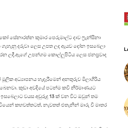
ස්කෝ සේනාරත්න කුමාර පෙරුමාල්ට දාව ෆ්‍රැන්සිනා
ෙවන ගැහැනු දරුවා ලෙස උපත ලද ඇයව දෝන ඉසබෙලා
L
 ලදී.ඇගේ උපන්ගම කොල්ලුපිටිය ලෙස ජනප්‍රවාද
ූලික අධ්‍යාපනය හැදෑරීමෙන් අනතුරුව මිලාගිරිය
ිබෙනවා. කුඩා අවදියේ පටන්ම කවි නිර්මාණයට
 ඉසබෙලාට වයස අවුරුදු 13 ක් වන විට ඔවුන් තම
ටියෙන් කහවත්තටත්, නැවතත් එතැනින් මාරු වී මාතර