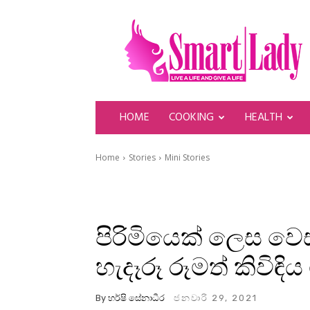
SmartLady
HOME
COOKING
HEALTH
Home
Stories
Mini Stories
පිරිමියෙක් ලෙස වෙස්
හැදෑරූ රූමත් කිවිඳ
By
හර්ෂි සේනාධීර
ජනවාරි 29, 2021