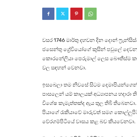
වසර 1746 මාර්තු දහවන දින දොන් ෆ්‍රැන්සි
ජසෙන්තු ග්‍රේවියෝගේ කුසින් පවුලේ ද
කොරනේලියා පෙරුමාල් ලෙස බෞතීස්ම කරන
වල සඳහන් වෙනවා.
ඉසබෙලා තම නිවසේ සිටම දෙමාපියන්ගෙන් ම
පාසලෙන් යම් කාලයක් අධ්‍යාපනය හදාරා ත
විශේෂ කැමැත්තක්ද ඇය තුල තිබී තිබෙනවා.
පියාගේ රැකියාවේ මාරුවත් සමග කොල්ලුපි
වේරගම්පිටියේ වාසය කළ බව කියවෙනවා.