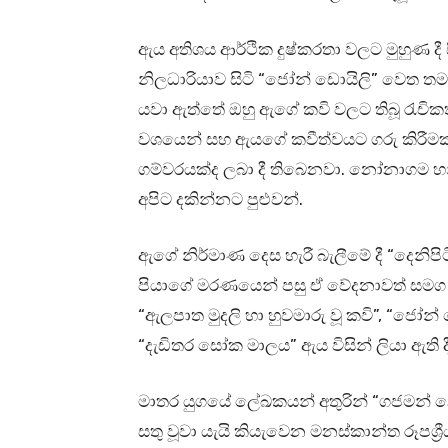
ඇය අතිශය ආර්ථික දුෂ්කරතා වලට මුහුණ ද
නිලධාරියාව සිටි “ජෝන් ඩොයිලි” වෙත 
යවා ඇත්තේ ඔහු ඇගේ කවි වලට තිබූ රැචිකත
වශයෙන් සහ ඇයගේ කවීත්වයට ගරු කිරීමක
ගම්වරයක්ද ලබා දී තිබෙනවා. නෝනාගම හන
අපිට දකින්නට පුළුවන්.
ඇගේ නිර්මාණ දෙස හැරී බැලීමේ දී “දෙනිපිට
පියාගේ මරණයෙන් පසු ඒ වේදනාවත් සමග 
“ඇලපාත මුදලි හා හුවමාරු වූ කවි”, “ජෝන් 
“දැඩිතර සෝක මාලය” ඇය විසින් ලියා ඇති 
මාතර යුගයේ ලේඛකයන් අතුරින් “ගජමන් නෝ
සතු වූවා යැයි කියැවෙන මනස්කාන්ත රූපශ්