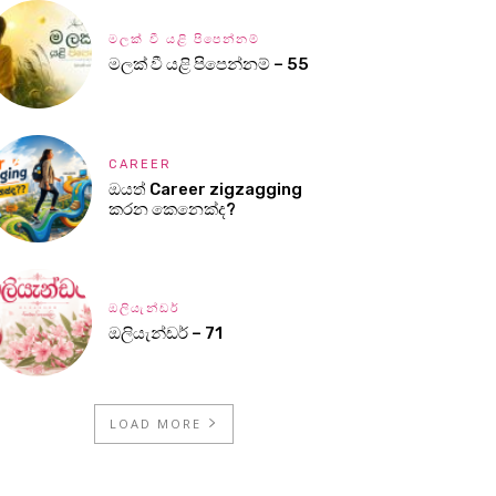
මලක් වී යළි පිපෙන්නම්
මලක් වී යළි පිපෙන්නම් – 55
CAREER
ඔයත් Career zigzagging
කරන කෙනෙක්ද?
ඔලියැන්ඩර්
ඔලියැන්ඩර් – 71
LOAD MORE