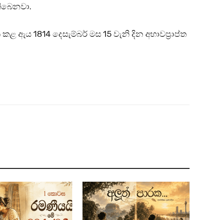
තිබෙනවා.
 ඇය 1814 දෙසැම්බර් මස 15 වැනි දින අභාවප්‍රාප්ත