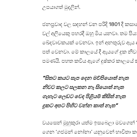
උපයාගත් මුදලින්.
ජනප්‍රවාද වල සඳහන් වන පරිදි 1801 දී ක
වල් අලියෙකු පහරදී ඔහු මිය යනවා. තම ප
ඛේදවාචකයක් වෙනවා. ඉන් අනතුරුව ඇය ආර්
පත් වෙනවා. මේ කාලයේ දී ඇයගේ දුක නිවා
පමණයි. පහත කවිය ඇගේ දුෂ්කර කාලයේ කිය
“සිතට කයට සැප දෙන මව්පියොත් නැත
නිවට කලට සලකන නෑ සියොත් නැත
ගැහැට ලෙඩට වෙද පිළියම් කිසිත් නැත
දුකට අපට පිහිට වන්න කාත් නැත”
වයසෙන් මුහුකුරා යත්ම ඉසබෙලා මවගෙන
ගෙන ‘ගජමන් නෝනා’ යනුවෙන් භාවිතා 