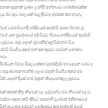
්‍රියජනක දසුනක් වුණා. ලන්සි පන්නයට බෝස්තරුක්ක
 ඇය ඊට ඇට මාලයක් පැලඳීමටද අමතක කර නැහැ.
්පේ මෙරංචිගෙයි ගර්දියෙස්‌ ආරච්චි සමඟ විවාහ වූ
 යන ප්‍රදේශයේ පදිංචියට ගියාය.ගාර්දියෙස් ආරච්චි
බුවාය. ඔහු දොන් ජුවානිස්‌ අල්විස්‌ නම් විය.
ආරච්චි මියගිය අතර ඉන් අනතුරුව ගජමන් නෝනා
නවා.
ක්‌ සිරිවර්ධන විජය විමලසේකර මුහම්දිරම් හා දෙවන වරට ද
ට පසු අවාසනාවන්ත ලෙස ඔහුත් මියගිය අතර එම
ත්, දොන් දියස්‌ නම් පුතුන් තිදෙනෙකු ලැබුවාය.
් කමක් තිබූ නිවෙස් වල දරුවන්ට එම නිවෙස් වලට
අවස්ථා සඳහා කවි කීමට සහභාගි වූ බවත් ඉතිහාසයේ
ෙමින් ඇය තම දරැවන් පෝෂණය කර ඇත්තේ එසේ