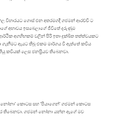
සාගල විහාරයට ගොස් එන අතරමගදී ගජමන් ආරච්චි ට
ියාගේ අභාවය ඉසබෙලාගේ ජීවිතේ දරුණුම
ථික අගහිඟකම් වලින් පිරි ඉතා දුක්ඛිත තත්ත්වයකට
 ගැනීමට ඇයට තිබූ එකම මාර්ගය වී ඇත්තේ කවිය
ු කවියක් ලෙස ජනප්‍රියව තිබෙනවා.
් ‘නෝනා’ කොටස සහ ‘පියාගෙන්’ ගජමන් කොටස
කර තිබෙනවා. ගජමන් නෝනා යන්න ඇගේ මව