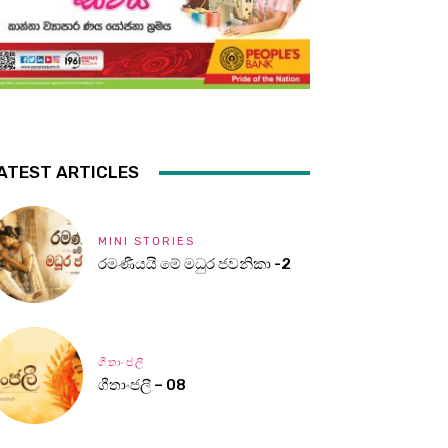
ATEST ARTICLES
MINI STORIES
රමණීයයි මේ මධුර ජවනිකා -2
ගීතාංජලී
ගීතාංජලී – 08