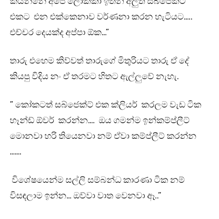
කියන්නේ අපේ ලොක්කා ඉතින් අලුත් සබ්ජෙක්ට්
එකට එන එක්කෙනාව වර්ණනා කරන හැටියට…..
එච්චර දෙයක්ද අප්පා ඕක…”
තාරු එහෙම කිව්වත් තාරුගේ මිතුරියට තාරු ඒ දේ
කියපු විදිය නං ඒ තරමට හිතට ඇල්ලුවේ නැහැ.
” කෝකටත් සබ්ජෙක්ට් එක ක්ලියර් කරලම වැඩ ටික
හෑන්ඩ් ඕවර් කරන්න…. ඔය ගමන්ම ඉන්කම්ප්ලීට්
මොනවා හරි තියෙනවා නම් ඒවා කම්ප්ලීට් කරන්න
…….
විශේෂයෙන්ම සල්ලි සම්බන්ධ කාරණා ටික නම්
විසඳලාම ඉන්න… ඔව්වා වාත වෙනවා ඈ..”