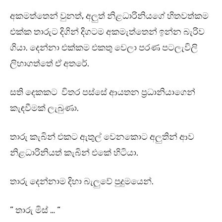
අකමත්තෙන් වුනත්, අලුත් නිළධාරිනියගේ හිතවත්කම
එක්ක තාරුට දිගින් දිගටම අකමැත්තෙන් ඉන්න බැරිව
ගියා. දෙන්නා එක්කම එකතු වෙලා පරණ පටලැවිලි
ලිහාගත්තේ ඒ අතරේ.
සති දෙකකට විතර පස්සේ ආයතන ප්‍රධානියාගෙන්
කැඳවීමක් ලැබුණා.
තාරු කැබින් එකට ඇතුල් වෙනකොට අලුතින් ආව
නිළධාරිනියත් කැබින් එකේ හිටියා.
තාරු දෙන්නාම දිහා බැලුවේ පුදුමයෙන්.
” තාරු මිස් … “