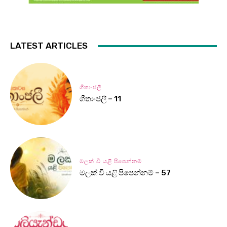
LATEST ARTICLES
ගීතාංජලී
ගීතාංජලී – 11
මලක් වී යළි පිපෙන්නම්
මලක් වී යළි පිපෙන්නම් – 57