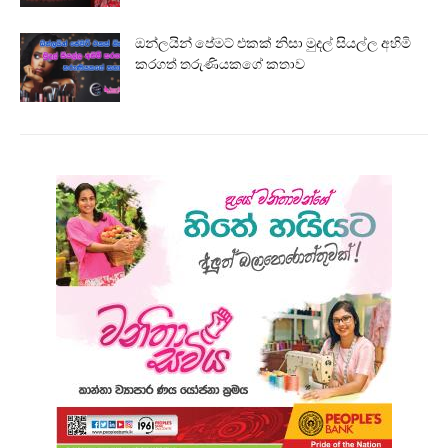
ඔන්ලයින් පේමට් එකක් නිසා මුදල් සියල්ල අහිමි
කරගත් තරුණියකගේ කතාව