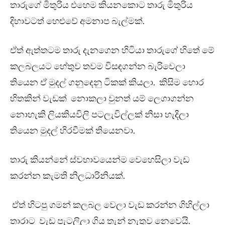
තාරුගේ මිතුරිය එහෙම කියනකොට තාරු මිතුරිය
දිහාවටත් හෙළුවේ අමනාප බැල්මක්.
ඒත් ඇත්තටම තාරු දැනගෙන හිටියා තාරුගේ හිතේ මේ
කලබලයට හේතුව තවම විසඳගන්න බැරිවෙලා
තියෙන ඒ මුදල් ගනුදෙනු ටිකක් කියලා. කිසිම හොර
හිතකින් වැඩක් නොකලා වුනත් යම් ලෙගාගන්න
නොහැකි ලියකියවිලි පටලැවිල්ලක් නිසා හැදිලා
තියෙන මුදල් හිරවීමක් තියෙනවා.
තාරු කියන්නේ ස්වභාවයෙන්ම වෙහෙසිලා වැඩ
කරන්න කැමති නිලධාරිනියක්.
ඒත් හිටපු ගමන් කලබල වෙලා වැඩ කරන්න ගිහිල්ලා
තාරාට වැඩ පැටලිලා ගිය තැන් නැතුව නෙවෙයි.