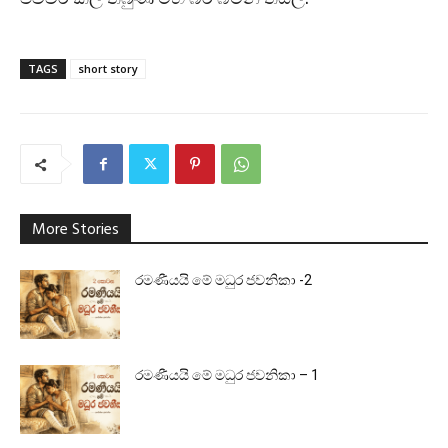
TAGS
short story
More Stories
රමණීයයි මේ මධුර ජවනිකා -2
රමණීයයි මේ මධුර ජවනිකා – 1