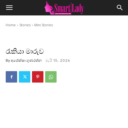
Home
Stories
Mini Stories
රැකියා මාරුව
By
අපේක්ෂා ගුණරත්න
මැයි 15, 2026