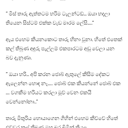
” මිස් තාරු ඇත්තටම හරිම ටැලන්ටඩ්… ඔයා හදලා
තියෙන සිස්ටම් එක්ක වැඩ මාරම ලේසි…..”
ඇය එහෙම කියනකොට තාරු හිනා වුනා. හිතේ එතෙක්
කල් තිබුණ අඳුරු පැල්ලම් එකපාරටම අඩු වෙලා යන
බව දැනුණා.
” ඔයා හරි… අපි කරන ජොබ් ඇතුලේ කිසිම දේකට
ඇලෙන්න හොඳ නෑ….. ජොබ් එක කියන්නේ ජොබ් එක
…. වගකීම හරියට කරලා මූව් වෙන එකයි
වෙන්නෝනා..”
තාරු මිතුරිය හොයාගෙන ගිහින් එහෙම කිව්වේ හිතේ
එච්චර කල් තිබුණ මහ බර බිමින් තියල.