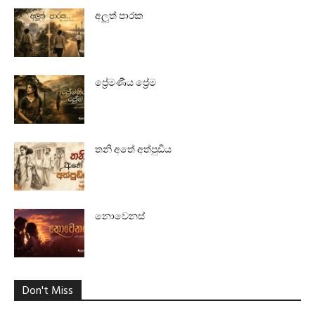
අලුත් පාරක
ප්‍රේමණීය ප්‍රේම
තනි අතේ අත්පුඩිය
නොවෙනස්
Don't Miss