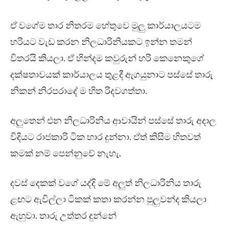
ඒ වගේම තාර නිතරම හේතුවෙ මුලු කාර්යාලයටම
හරියට වැඩ කරන නිලධාරිනියකට ඉන්න තමන්
විතරයි කියලා. ඒ හින්දම කවුරුන් හරි කෙනෙකුගේ
දක්ෂතාවයක් කාර්යාලය තුළදී ඇගයුනාට පස්සේ තාරු
නිකන් නිරපරාදේ ම හිත රිදවගත්තා.
අලුතෙන් එන නිලධාරිනිය ආවායින් පස්සේ තාරු අදාල
විදියට රාජකාරි ටික භාර දුන්නා. ඒත් කිසිම හිතවත්
කමක් නම් පෙන්නුවේ නැහැ.
දවස් දෙකක් වගේ යද්දි මේ අලුත් නිලධාරිනිය තාරු
ළඟට ඇවිල්ලා ටිකක් කතා කරන්න පුලුවන්ද කියලා
ඇහුවා. තාරු උත්තර දුන්නේ