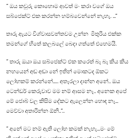
” ඔය කවුරු කොහොම ආවත් මං කරා වගේ ඔය
සබ්ජෙක්ට් එක කරන්න හම්බවෙන්නේ නැහැ. …”
තාරු ඇයට විශ්වාසවන්තවම උන්න මිතුරිය එක්ක
තමන්ගේ හිතේ කලබලේ බෙදා ගත්තේ එහෙමයි.
” තාරු ඔයා ඔය සබ්ජෙක්ට් එක කරෙත් බෑ බෑ කිය කිය
නහයෙන් අඬ අඬා නේ ඉතින් මොකටද ඕකට
ලෝභකම් කරන්නේ….. අතෑරලා දාන්න අනේ.. ඔය
ටෙන්ඩර් කෙරුවාව මම නම් ආසම නෑ.. අනෙක අපේ
මේ ජොබ් වල කිසිම දේකට ඇලෙන්න හොඳ නෑ…
මෙව්වා අතාරින්න ඕනි..”..
” අනේ මට නම් ඇති ලෝභ කමක් නැහැ…මං මේ