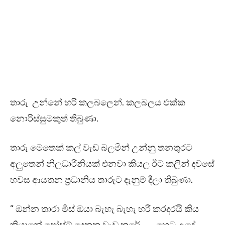
තාරු උන්නේ හරි කලබලෙන්. කලබලය එක්ක
නොරිස්සුමකුත් තිබුණා.
තාරු මෙතෙක් කල් වැඩ බලමින් උන්නු තනතුරට
අලුතෙන් නිලධාරිනියක් එනවා කියල ඊට කලින් දවසේ
හවස ආයතන ප්‍රධානිය තාරුට දැනුම් දීලා තිබුණා.
” ඔන්න තාරා මිස් ඔයා බැහැ බැහැ හරි කරදරයි කිය