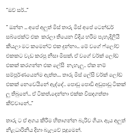
“ඔව් සර්…”
” ඔන්න … අපේ අලුත් මිස් තාරු මිස් අපේ ටෙන්ඩර්
සබ්ජෙක්ට් එක කරලා තියෙන විදිය හරිම පැහැදිලියි
කියලා මට කමෙන්ට් එක දුන්නා… මේ වගේ ෆ්ලෝව්
එකකට වැඩ කරපු නිසා මිසක්, ඒ වගේ වර්ක් ලෝඩ්
එකක් කරගන්න එක ලේසි නැහැලු.. ඒක නම්
සම්පූර්ණයෙන්ම ඇත්ත…. තාරු මිස් ලේසි වර්ක් ලෝඩ්
එකක් නෙවෙයිනේ ඇද්දේ.. පොඩු පොඩි අඩුපාඩු ටිකක්
ලු තිබුනේ… ඒ ටිකත්,දෙන්නා එක්ක විසඳගත්තා
කිව්වානේ…”
තාරු ට ඒ අගය කිරීම හිතාගන්න බැරිව ගියා. ඇය අලුත්
නිළධාරිනිය දිහා බැලුවේ පුදුමෙන්.