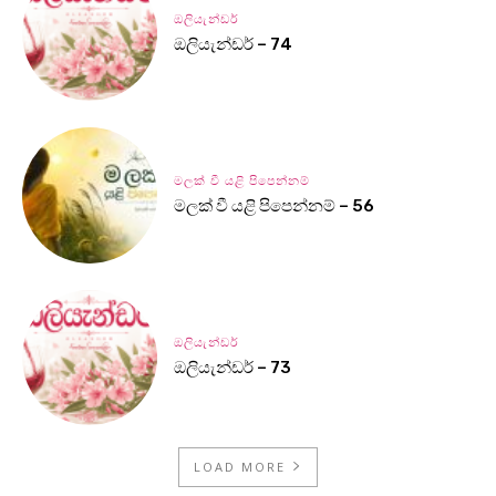
ඔලියැන්ඩර්
ඔලියැන්ඩර් – 74
මලක් වී යළි පිපෙන්නම්
මලක් වී යළි පිපෙන්නම් – 56
ඔලියැන්ඩර්
ඔලියැන්ඩර් – 73
LOAD MORE