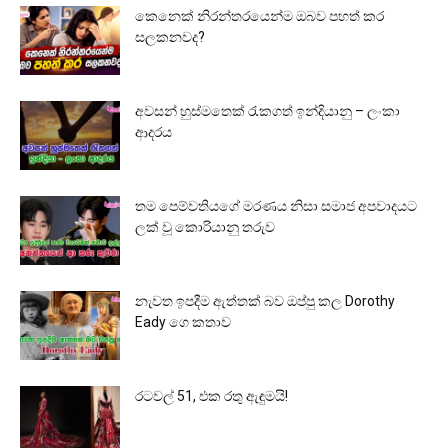
කෙනෙක් නිරන්තරයෙන්ම ඔබව පහත් කර
සලකනවද?
අවසන් හුස්මතෙක් රැකගත් ඉන්දියානු – ලංකා
ආදරය
තම පෙම්වතියගේ මරණය නිසා සමාජ අපවාදයට
ලක් වූ කොරියානු තරුව
නැවත ඉපදීම ඇත්තක් බව ඔප්පු කල Dorothy
Eady ගෙ කතාව
රටවල් 51, එක රතු ඇඳුමයි!