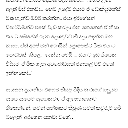
කියානේ පෝස්ට් දෙකක වැඩ කරේ…….. හෙට උදේ
අලුත් මිස් එනවා… හෙට උදේට එයාට ඒ ඩොකියුමන්ස්
ටික හෑන්ඩ් ඕවර් කරන්න.. එයා ඉරිගේෂන්
ඩිපාර්ට්මන්ට් එකේ වැඩ කරලා එන කෙනෙක් ඒ නිසා
එයාට සබ්ජෙක් ගැන ලොකුවට කියලා දෙන්න ඕන
නැහැ. ඒත් අපේ ඔන් ගොයින් ප්‍රොජෙක්ට් ටික එයාට
පොඩ්ඩක් කියලා දෙන්න වෙයි …. ඔයාට ඉඩ තියෙන
විදියට ඒ ටික ගැන අවබෝධයක් එනකල් ටච් එකේ
ඉන්නකෝ…”
ආයතන ප්‍රධානියා එහෙම කියපු විදිය තාරුගේ ඔලුවේ
ආයෙ ආයෙම ඇහෙනවා. ඒ ඇහෙනකොට
හිතෙන්නේ, තමන් සන්තකව තිබුණ යමක් කවුරුම හරි
බලෙන් අරගෙන යනවා වගේ. .