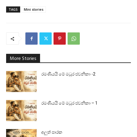
TAGS
Mini stories
More Stories
රමණීයයි මේ මධුර ජවනිකා -2
රමණීයයි මේ මධුර ජවනිකා – 1
අලුත් පාරක