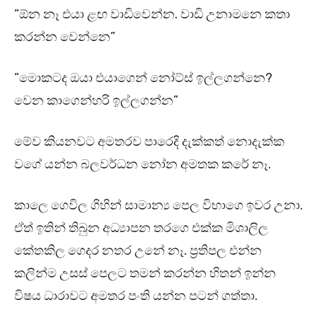
“ඕන නෑ එයා ළඟ වාඩිවෙන්න. වාඩි උනාමනෙ කතා
කරන්න වෙන්නෙ”
“මොකටද ඔයා එයාගෙන් නෝට්ස් ඉල්ලගන්නෙ?
වෙන කාගෙන්හරි ඉල්ලගන්න”
මේව කියනවට අමතරව පාරෙදි දැක්කත් නොදැක්ක
වගේ යන්න බලවර්ධන නෝන අමතක කරේ නෑ.
කාලෙ ගෙවිල ගිහින් සාමාන්‍ය පෙල විභාගෙ ඉවර උනා.
ඒත් ඉතින් තිබුන අධ්‍යාපන තරගෙ එක්ක මිශාලිල
කේතකිල ගෙදර නතර උනේ නෑ. ප්‍රතිපල එන්න
කලින්ම උසස් පෙලට තමන් කරන්න හිතන් ඉන්න
විෂය ධාරාවට අමතර පංති යන්න පටන් ගත්තා.