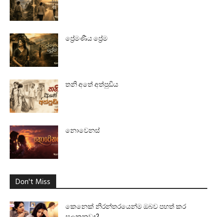
ප්‍රේමණීය ප්‍රේම
තනි අතේ අත්පුඩිය
නොවෙනස්
Don't Miss
කෙනෙක් නිරන්තරයෙන්ම ඔබව පහත් කර
සලකනවද?