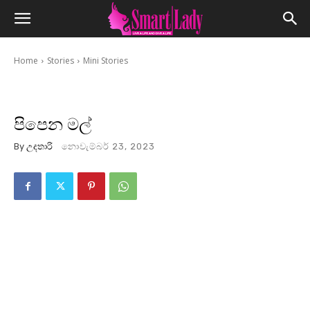
Home
Stories
Mini Stories
පිපෙන මල්
By
උදතාරි
නොවැම්බර් 23, 2023