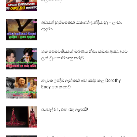
අවසන් හුස්මතෙක් රැකගත් ඉන්දියානු – ලංකා
ආදරය
තම පෙම්වතියගේ මරණය නිසා සමාජ අපවාදයට
ලක් වූ කොරියානු තරුව
නැවත ඉපදීම ඇත්තක් බව ඔප්පු කල Dorothy
Eady ගෙ කතාව
රටවල් 51, එක රතු ඇඳුමයි!