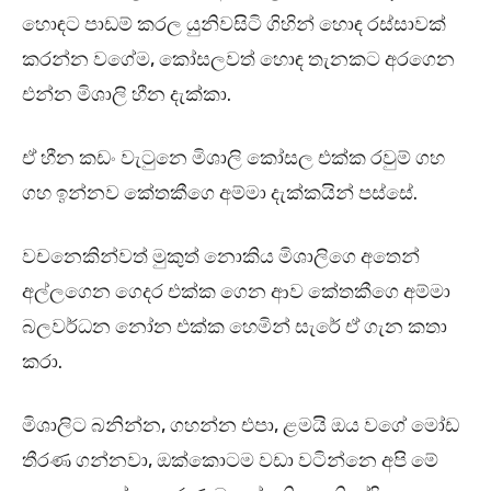
හොඳට පාඩම් කරල යුනිවසිටි ගිහින් හොඳ රස්සාවක්
කරන්න වගේම, කෝසලවත් හොඳ තැනකට අරගෙන
එන්න මිශාලි හීන දැක්කා.
ඒ හීන කඩං වැටුනෙ මිශාලි කෝසල එක්ක රවුම් ගහ
ගහ ඉන්නව කේතකීගෙ අම්මා දැක්කයින් පස්සේ.
වචනෙකින්වත් මුකුත් නොකිය මිශාලිගෙ අතෙන්
අල්ලගෙන ගෙදර එක්ක ගෙන ආව කේතකීගෙ අම්මා
බලවර්ධන නෝන එක්ක හෙමින් සැරේ ඒ ගැන කතා
කරා.
මිශාලිට බනින්න, ගහන්න එපා, ළමයි ඔය වගේ මෝඩ
තීරණ ගන්නවා, ඔක්කොටම වඩා වටින්නෙ අපි මේ