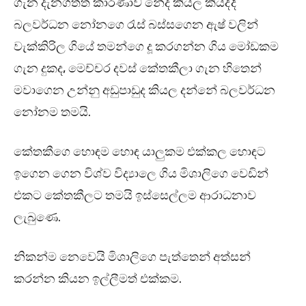
ගැන දැනගත්ත කාරණාව නේද කියල කියද්දි
බලවර්ධන නෝනගෙ රැස් බස්සගෙන ඇෂ් වලින්
වැක්කිරිල ගියේ තමන්ගෙ දූ කරගන්න ගිය මෝඩකම
ගැන දුකද, මෙච්චර දවස් කේතකීලා ගැන හිතෙන්
මවාගෙන උන්නු අඩුපාඩුද කියල දන්නේ බලවර්ධන
නෝනම තමයි.
කේතකීගෙ හොඳම හොඳ යාලුකම එක්කල හොඳට
ඉගෙන ගෙන විශ්ව විද්‍යාලෙ ගිය මිශාලිගෙ වෙඩින්
එකට කේතකීලට තමයි ඉස්සෙල්ලම ආරාධනාව
ලැබුණෙ.
නිකන්ම නෙවෙයි මිශාලිගෙ පැත්තෙන් අත්සන්
කරන්න කියන ඉල්ලීමත් එක්කම.