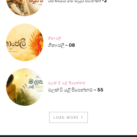
රමණීයයි මේ මධුර ජවනිකා -2
ගීතාංජලී
ගීතාංජලී – 08
මලක් වී යළි පිපෙන්නම්
මලක් වී යළි පිපෙන්නම් – 55
LOAD MORE