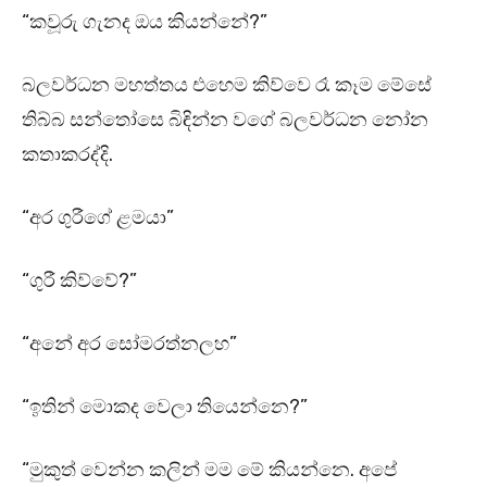
“කවූරු ගැනද ඔය කියන්නේ?”
බලවර්ධන මහත්තය එහෙම කිව්වෙ රෑ කෑම මේසේ
තිබ්බ සන්තෝසෙ බිඳින්න වගේ බලවර්ධන නෝන
කතාකරද්දි.
“අර ගුරීගේ ළමයා”
“ගුරී කිව්වේ?”
“අනේ අර සෝමරත්නලහ”
“ඉතින් මොකද වෙලා තියෙන්නෙ?”
“මුකුත් වෙන්න කලින් මම මේ කියන්නෙ. අපේ