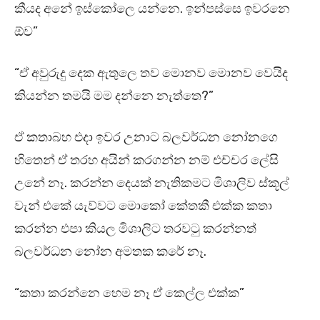
කීයද අනේ ඉස්කෝලෙ යන්නෙ. ඉන්පස්සෙ ඉවරනෙ
ඕව”
“ඒ අවුරුදු දෙක ඇතුලෙ තව මොනව මොනව වෙයිද
කියන්න තමයි මම දන්නෙ නැත්තෙ?”
ඒ කතාබහ එදා ඉවර උනාට බලවර්ධන නෝනගෙ
හිතෙන් ඒ තරහ අයින් කරගන්න නම් එච්චර ලේසි
උනේ නෑ. කරන්න දෙයක් නැතිකමට මිශාලිව ස්කූල්
වැන් එකේ යැව්වට මොකෝ කේතකී එක්ක කතා
කරන්න එපා කියල මිශාලිට තරවටු කරන්නත්
බලවර්ධන නෝන අමතක කරේ නෑ.
“කතා කරන්නෙ හෙම නෑ ඒ කෙල්ල එක්ක”