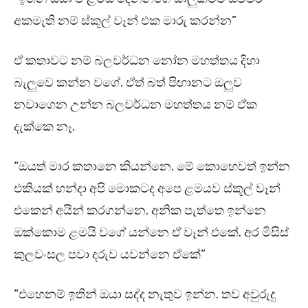
අකමැති නම් ස්කූල් වෑන් එක මාරු කරන්න”
ඒ කතාවට නම් බලවර්ධන නෝන මහත්තය දිහා
බැලුවෙ කන්න වගේ. ඒත් බත් පිඟානට ඔලුව
නවාගෙන උන්න බලවර්ධන මහත්තය නම් ඒක
දැක්කෙ නෑ.
“ඔයත් මාර කතානෙ කියන්නෙ. මේ කොහෙවත් ඉන්න
එකියක් හන්දා අපි මොකටද අපෙ ළමයව ස්කූල් වෑන්
එකෙන් අයින් කරගන්නෙ. අනික පැත්තෙ ඉන්නෙ
ඔක්කොම ළමයි වගේ යන්නෙ ඒ වෑන් එකේ. අර මිසිස්
කුලවංසල පවා දරුව යවන්නෙ ඒකේ”
“එහෙනම් ඉතින් ඔයා සද්ද නැතුව ඉන්න. තව අවුරුදු