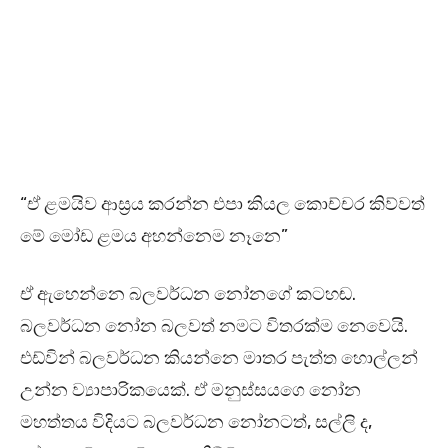
“ඒ ළමයිව ආස්‍රය කරන්න එපා කියල කොච්චර කිව්වත්
මේ මෝඩ ළමය අහන්නෙම නෑනෙ”
ඒ ඇහෙන්නෙ බලවර්ධන නෝනගේ කටහඬ.
බලවර්ධන නෝන බලවත් නමට විතරක්ම නෙවෙයි.
එඩ්වින් බලවර්ධන කියන්නෙ මාතර පැත්ත හොල්ලන්
උන්න ව්‍යාපාරිකයෙක්. ඒ මනුස්සයගෙ නෝන
මහත්තය විදියට බලවර්ධන නෝනටත්, සල්ලි ද,