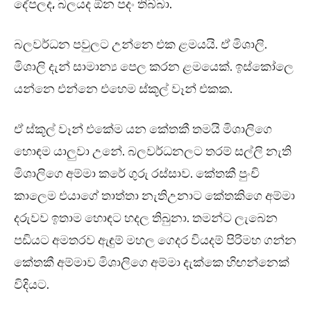
දේපලද, බලයද ඕන පදං තිබ්බා.
බලවර්ධන පවුලට උන්නෙ එක ළමයයි. ඒ මිශාලි.
මිශාලි දැන් සාමාන්‍ය පෙල කරන ළමයෙක්. ඉස්කෝලෙ
යන්නෙ එන්නෙ එහෙම ස්කූල් වෑන් එකක.
ඒ ස්කූල් වෑන් එකේම යන කේතකී තමයි මිශාලිගෙ
හොඳම යාලුවා උනේ. බලවර්ධනලට තරම් සල්ලි නැති
මිශාලිගෙ අම්මා කරේ ගුරු රස්සාව. කේතකී පුංචි
කාලෙම එයාගේ තාත්තා නැතිඋනාට කේතකිගෙ අම්මා
දරුවව ඉතාම හොඳට හදල තිබුනා. තමන්ට ලැබෙන
පඩියට අමතරව ඇඳුම් මහල ගෙදර වියදම් පිරිමහ ගන්න
කේතකී අම්මාව මිශාලිගෙ අම්මා දැක්කෙ හිඟන්නෙක්
විදියට.