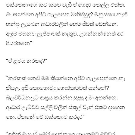
එක්කෙනාගෙ කච කචේ වැඩි ඒ ගෙදර කෙල්ල එක්ක.
මං අහන්නෙ අපිට ගැලපෙන මිනිස්සුද? මනුස්සය නැති
හන්දා ලැබෙන ආධාරවලින් හෙම ජීවත් වෙන්නෙ.
ඇඳුම් මහනව ලැජ්ජාවක් නැතුව. උගන්නන්නෙත් අර
පියරතනෙ”
“ඒ ළමය නරකද?”
“නරකක් නෙවි මම කියන්නෙ අපිට ගැලපෙන්නෙ නෑ
කියල. අපි කොහොමද ගෙදරකටවත් යන්නේ?
බලවර්ධනලට ආස්‍රය කරන්න සුදුසු ද මං අහන්නෙ.
ආධාර ලැබිච්ච සල්ලි වලින් ස්කූල් වෑන් එකට දාගෙන
නෙ. ඒකනේ මේ ඔක්කොම කරදර”
“ඉතින් ඔයා ඒ ළමයි දෙන්නගෙ යාලුකමට ඔච්චර