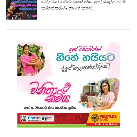
ඔන්ලයින් පේමට් එකක් නිසා මුදල් සියල්ල අහිමි
කරගත් තරුණියකගේ කතාව