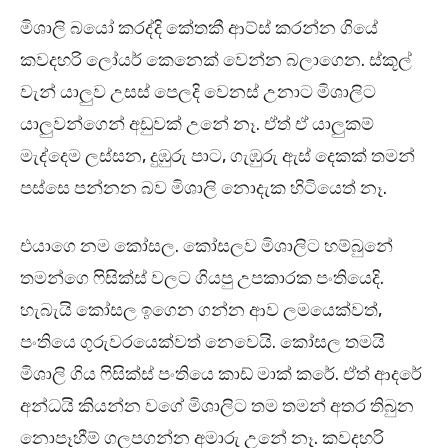
මිශාලි බයෝ කරද්දි කේතකී ආට්ස් කරන්න ගියේ
කවදහරි ලෝයර් කෙනෙක් වෙන්න බලාගෙන. ස්කූල්
වැන් යාලුව උසස් පෙලදි වෙනස් උනාට මිශාලිට
යාලුවන්ගෙන් අඩුවක් උනේ නෑ. ඒත් ඒ යාලුකම්
මැද්දෙම ලස්සන, දුඹුරු පාට, ගැඹුරු ඇස් දෙකක් තමන්
පස්සෙ පන්නන බව මිශාලි නොදැක හිටියෙත් නෑ.
එයාගෙ නම කෝසල. කෝසලව මිශාලිට හම්බුනේ
තමන්ගෙ ෆිසික්ස් වලට ගියපු උපකාරක පංතියෙදි.
හැබැයි කෝසල ඉගෙන ගන්න ආව ලමයෙක්වත්,
පංතියෙ ගුරුවරයෙක්වත් නෙවෙයි. කෝසල තමයි
මිශාලි ගිය ෆිසික්ස් පංතියෙ කාඩ් මාක් කරේ. ඒත් ආදරේ
අන්ධයි කියන්න වගේ මිශාලිට තම තමන් අතර තිබුන
නොපෑහීම් ගලපගන්න අමාරු උනේ නෑ. කවදහරි