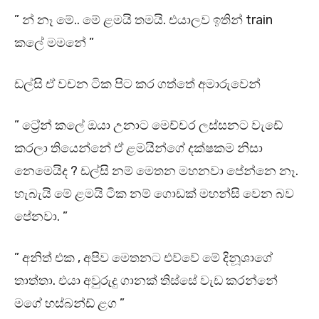
” න් නෑ මේ.. මේ ළමයි තමයි. එයාලව ඉතින් train
කලේ මමනේ ”
ඩල්සි ඒ වචන ටික පිට කර ගත්තේ අමාරුවෙන්
” ට්‍රේන් කලේ ඔයා උනාට මෙච්චර ලස්සනට වැඩේ
කරලා තියෙන්නේ ඒ ළමයින්ගේ දක්ෂකම නිසා
නෙමෙයිද ? ඩල්සි නම් මෙතන මහනවා පේන්නෙ නෑ.
හැබැයි මේ ළමයි ටික නම් ගොඩක් මහන්සි වෙන බව
පේනවා. ”
” අනිත් එක , අපිව මෙතනට එව්වේ මේ දිනූශාගේ
තාත්තා. එයා අවුරුදු ගානක් තිස්සේ වැඩ කරන්නේ
මගේ හස්බන්ඩ් ළග ”