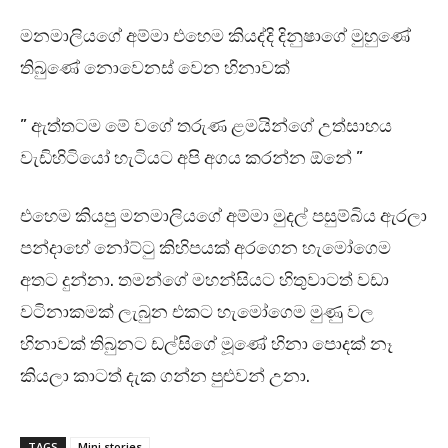
මනමාලියගේ අම්මා එහෙම කියද්දි දිනුෂාගේ මුහුණේ
තිබුණේ නොවෙනස් වෙන හිනාවක්
” ඇත්තටම මේ වගේ තරුණ ළමයින්ගේ උත්සාහය
වැඩිහිටියෝ හැටියට අපි අගය කරන්න ඕනේ ”
එහෙම කියපු මනමාලියගේ අම්මා මුදල් පසුම්බිය ඇරලා
පන්දාහේ නෝට්ටු කිහිපයක් අරගෙන හැමෝගෙම
අතට දුන්නා. තමන්ගේ මහන්සියට හිතුවාටත් වඩා
වටිනාකමක් ලැබුන එකට හැමෝගෙම මුණු වල
හිනාවක් තිබුනට ඩල්සිගේ මූණේ හිනා පොදක් නෑ
කියලා කාටත් දැක ගන්න පුළුවන් උනා.
TAGS
Mini stories