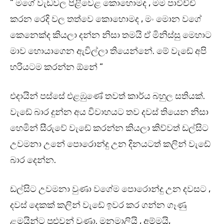
” මගේ වැඩවල පිළිවෙළ කොහොමද , මම පාවිච්චි
කරන රෙදි වල තත්වෙ කොහොමද , මං මොන වගේ
කෙනෙක්ද කියලා දන්න නිසා තමයි ඒ මිනිස්සු මෙහාට
මාව හොයාගෙන ඇවිල්ලා තියෙන්නේ. මේ වැඩේ අපි
හරියටම කරන්න ඕනේ ”
එදායින් පස්සේ එළඹුණේ තවත් කාර්ය බහුල සතියක්.
වැඩේ බාර දුන්න අය විවාහයට තව දවස් තියෙන නිසා
හෙමින් සීරුවේ වැඩේ කරන්න කියලා කිව්වත් ඩල්සිට
උවමනා උනේ පොරොන්දු උන දිනයටත් කලින් වැඩේ
බාර දෙන්න.
ඩල්සිට උවමනා වුණා වගේම පොරොන්දු උන දවසට ,
දවස් දෙකක් කලින් වැඩේ ඉවර කර ගන්න ගෑණු
ළමයින්ට පුළුවන් වුණා. මනමාලියි , අම්මයි,