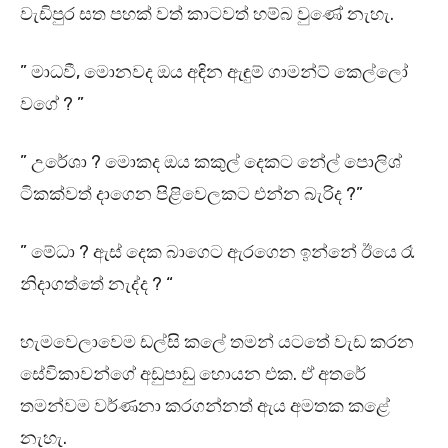
වැඩිපුර සත පහක් වත් කාටවත් හම්බ වුණේ නැහැ.
” මාධවී, මොනවද ඔය අඳින ඇඳුම් ගාමන්ට් කෙල්ලෝ
වගේ ? ”
” උරේශා ? මොකද ඔය කකුල් දෙකට නේල් පොලිශ්
ටිකක්වත් දාගෙන පිළිවෙලකට එන්න බැරිද ?”
” මේධා ? ඇස් දෙක බාගෙට ඇරගෙන ඉන්නේ ඊයෙ රෑ
නිදාගත්තේ නැද්ද ? “
හැමවෙලාවෙම ඩල්සි කලේ තමන් යටතේ වැඩ කරන
සේවිකාවන්ගේ අඩුපාඩු හොයන එක. ඒ අතරේ
තමන්වම වර්ණනා කරගන්නත් ඇය අමතක කළේ
නැහැ.