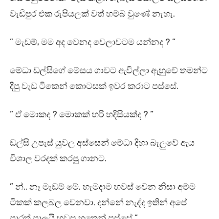
වැඩිපුර එක රුපියලක් වත් හම්බ වුණේ නැහැ.
” මැඩම්, මම අද වෙනද වෙලාවටම යන්නද ? ”
මේධා ඩල්සිගේ මේසය ගාවට ඇවිල්ලා ඇහුවේ තමන්ට
දීපු වැඩ ටිකෙන් කොටසක් ඉවර කරාට පස්සේ.
” ඒ මොකද ? මොකක් හරි හදිසියක්ද ? ”
ඩල්සි උපැස් යුවල අස්සෙන් මේධා දිහා බැලුවේ ඇය
විශාල වරදක් කරපු ගානට.
” න්.. නෑ මැඩම් මේ. හැමදාම හවස් වෙන නිසා අම්ම
ටිකක් කලබල වෙනවා. දන්නේ නැද්ද ඉතින් අපේ
පාරත් පාලුයි හවස හතෙන් පස්සේ ”