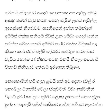
හවසට වෙලාවට ගෙදර යන අදහස අත ඇරපු මේධා
ආපහු තමන් වැඩ කරන මහන මැෂිම ළඟට ඇවිල්ල
ඉඳගත්තේ නිහඬවම. අසනීපෙන් ඉන්න තමන්ගේ
අම්මත් එක්ක තනියම ජීවත් උන මේධා ගෙදර යන්න
පරක්කු වෙනකොට අම්මට පාරට එන්න විදිහක් නෑ
කියන කාරණාව ඩල්සි මැඩම්ට තේරුම් කරනවාට
වැඩිය හොඳම දේ නිහඬ වෙන එකයි කියලා මේධා ඒ
විනාඩි කිහිපයට තේරුම් අරගෙන තිබුණා.
කොහොමින් හරි ගෑනු ළමයි හත් අට දෙනා දවල් රෑ
නොබලා මහන්සි වෙලා හිතුවටත් වඩා ඉක්මනින්
වැඩේ ඉවර කරලා ඩල්සිට ලොකු ලාභයක් ගෙනල්ලා
දුන්නා. හැබැයි ඉතින් මාසිකව ගන්න පඩියට ඇරෙන්න