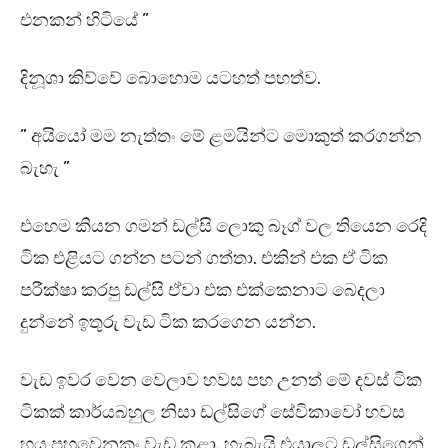
එනකන් හිටියේ ”
දිනූශා කිව්වේ බොහොම යටහත් පහත්ව.
” අයියෝ මම නැත්තං මේ ළමයින්ට මොකුත් කරගන්න
බැහැ ”
එහෙම කියන ගමන් ඩල්සි ලොකු බෑග් වල තියෙන රෙදි
ටික එළියට ගන්න පටන් ගත්තා. එකින් එක ඒ ටික
පරීක්ෂා කරපු ඩල්සි ඒවා එක එක්කෙනාට බෙදලා
දුන්නේ ඉතුරු වැඩ ටික කරගෙන යන්න.
වැඩ ඉවර වෙන වෙලාව හවස පහ උනත් මේ දවස් ටික
ටිකක් කාර්යබහුල නිසා ඩල්සිගේ සේවිකාවෝ හවස
හය පහුවෙනකං වැඩ කළා. හැබැයි එයාලට ඩල්සිගෙන්