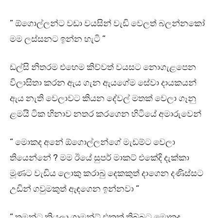
” ඕගොල්ලන්ට වඩා වයසින් වැඩි වෙලත් බලන්නකෝ
මම ලස්සනට ඉන්න හැටි ”
ඩල්සි නිතරම එහෙම කිව්වත් වයසට නොගැළපෙන
විලාසිතා කරන ඇය ගැන ඇයගේම සේවා දායකයන්
ඇය නැති වෙලාවට කියන දේවල් මතක් වෙලා ගෑනු
ළමයි ටික හිනාව නතර කරගෙන හිටියේ අමාරුවෙන්
” මොකද අනේ ඕගොල්ලන්ගේ මැඩම්ට වෙලා
තියෙන්නේ ? මම ඊයේ සුපර් මාකට් එකේදි දැක්කා
මූණට වැඩිය ලොකු කරාබු දෙකකුත් දාගෙන දණිස්සට
උඩින් ගවුමකුත් ඇඳගෙන ඉන්නවා ”
” තමන්ට කියලා ගාමන්ට් එකක් තිබ්බට මොකද