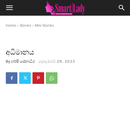
Home
Stories
Mini Stories
අධිමානය
By
හර්ෂි සේනාධීර
දෙසැම්බර් 28, 2023