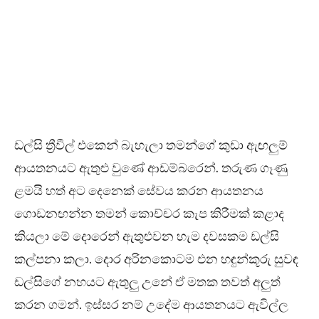
ඩල්සි ත්‍රීවීල් එකෙන් බැහැලා තමන්ගේ කුඩා ඇඟලුම්
ආයතනයට ඇතුළු වුණේ ආඩම්බරෙන්. තරුණ ගෑණු
ළමයි හත් අට දෙනෙක් සේවය කරන ආයතනය
ගොඩනඟන්න තමන් කොච්චර කැප කිරීමක් කළාද
කියලා මේ දොරෙන් ඇතුළුවන හැම දවසකම ඩල්සි
කල්පනා කලා. දොර අරිනකොටම එන හඳුන්කූරු සුවඳ
ඩල්සිගේ නහයට ඇතුලු උනේ ඒ මතක තවත් අලුත්
කරන ගමන්. ඉස්සර නම් උදේම ආයතනයට ඇවිල්ල