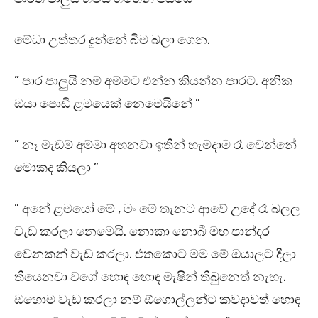
මේධා උත්තර දුන්නේ බිම බලා ගෙන.
” පාර පාලුයි නම් අම්මට එන්න කියන්න පාරට. අනික
ඔයා පොඩි ළමයෙක් නෙමෙයිනේ ”
” නෑ මැඩම් අම්මා අහනවා ඉතින් හැමදාම රෑ වෙන්නේ
මොකද කියලා ”
” අනේ ළමයෝ මේ , මං මේ තැනට ආවේ උදේ රෑ බලල
වැඩ කරලා නෙමෙයි. නොකා නොබී මහ පාන්දර
වෙනකන් වැඩ කරලා. එතකොට මම මේ ඔයාලට දීලා
තියෙනවා වගේ හොඳ හොඳ මැෂින් තිබුනෙත් නැහැ.
ඔහොම වැඩ කරලා නම් ඕගොල්ලන්ට කවදාවත් හොඳ