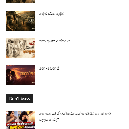
ප්‍රේමණීය ප්‍රේම
තනි අතේ අත්පුඩිය
නොවෙනස්
Don't Miss
කෙනෙක් නිරන්තරයෙන්ම ඔබව පහත් කර
සලකනවද?