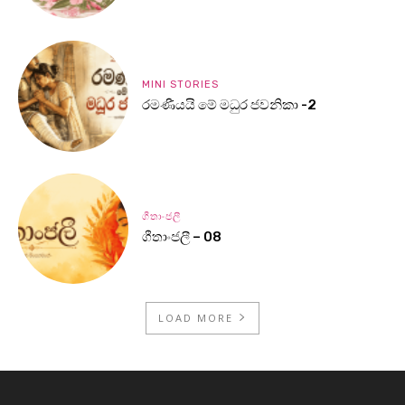
MINI STORIES
රමණීයයි මේ මධුර ජවනිකා -2
ගීතාංජලී
ගීතාංජලී – 08
LOAD MORE