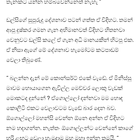
තැනකට යන්න හම්බවෙන්නෙත් නැහැ ”
ඩල්සිගේ සුපුරුදු දේශනාව පටන් ගත්ත ඒ විදිහට. තමන්
ආපු දුෂ්කර ගමන ගැන අභිමානවත් විදිහට හිතනවා
වෙනුවට ඩල්සි කලේ ඒ ගැන අධි මානයකින් හිටපු එක.
ඒ නිසා ඇගේ මේ දේශනාව හැමෝටම කටපාඩම්
වෙලා තිබුණේ.
” බලන්න දැන් මේ කොන්සර්ට් එකේ වැඩේ. ඒ මිනිස්සු
මාවම හොයාගෙන ඇවිල්ල මෙච්චර ලොකු වැඩක්
මොකටද දුන්නේ ? ඒගොල්ලෝ දන්නවා මම හොඳ
කොලිටි එකට වෙලාවටම වැඩේ බාර දෙන බව.
ඕගොල්ලෝ මහන්සි වෙන්න ඕනෙ අන්න ඒ විදිහට
නම හදාගන්න. නැත්තං ඕගොල්ලන්ට වෙන්නේ කාගේ
හරි ළඟට වෙලා හැමදාම මහ මහා ඉන්න තමයි. ”