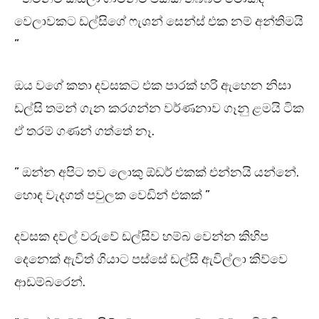
වෙලාවකට ඩල්සිගේ ෆැශන් සෙන්ස් එක නම් අන්තිමයි
”
ඔය වගේ කතා දවසකට එක පාරක් හරි ඇහෙන නිසා
ඩල්සි තමන් ගැන කරගන්න වර්ණනාව ගෑනු ළමයි ටික
ඒ තරම් ගණන් ගත්තේ නෑ.
” ඔන්න අපිට තව ලොකු ඕඩර් එකක් එන්නයි යන්නේ.
හොඳ වැදගත් පවුලක වෙඩින් එකක් ”
දවසක දවල් වරුවේ ඩල්සිව හම්බ වෙන්න කිහිප
දෙනෙක් ඇවිත් ගියාට පස්සේ ඩල්සි ඇවිල්ලා කිව්වෙ
ආඩම්බරෙන්.