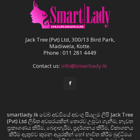
Jack Tree (Pvt) Ltd, 300/13 Bird Park,
Madiwela, Kotte.
Phone : 011 281 4449
Contact us:
info@smartlady.lk
smartlady.lk වෙබ් අඩවියේ අඩංගු සියලුම ලිපි Jack Tree
(Pvt) Ltd ලිඛිත අවසරයකින් තොරව උපුටා ගැනීම, නැවත
ප්‍රකාශණය කිරීම, බෙදාහැරීම, ප්‍රදර්ශනය කිරීම, විකාශනය
කිරීම ඇතුළුව කුමන අයුරකින් හෝ භාවිත කිරීම බුද්ධිමය