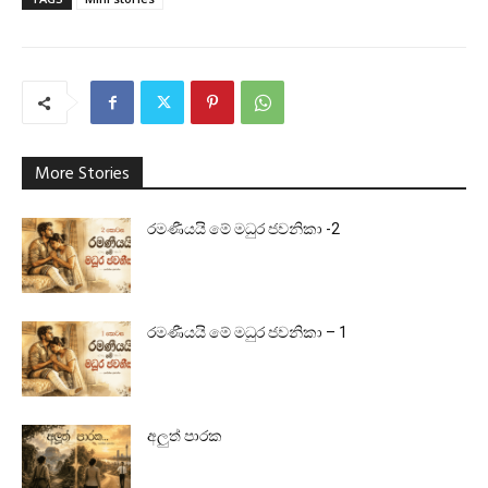
More Stories
රමණීයයි මේ මධුර ජවනිකා -2
රමණීයයි මේ මධුර ජවනිකා – 1
අලුත් පාරක