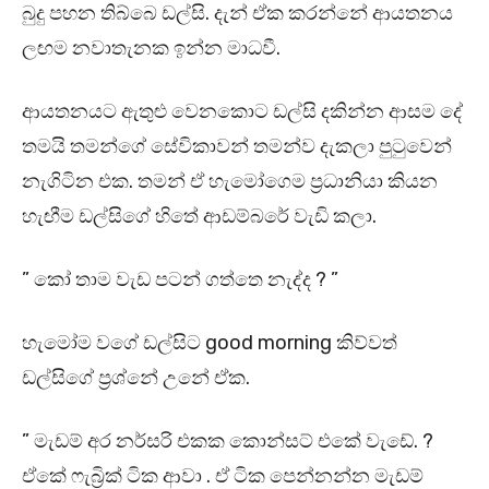
බුදු පහන තිබ්බෙ ඩල්සි. දැන් ඒක කරන්නේ ආයතනය
ලඟම නවාතැනක ඉන්න මාධවී.
ආයතනයට ඇතුළු වෙනකොට ඩල්සි දකින්න ආසම දේ
තමයි තමන්ගේ සේවිකාවන් තමන්ව දැකලා පුටුවෙන්
නැගිටින එක. තමන් ඒ හැමෝගෙම ප්‍රධානියා කියන
හැඟීම ඩල්සිගේ හිතේ ආඩම්බරේ වැඩි කලා.
” කෝ තාම වැඩ පටන් ගත්තෙ නැද්ද ? ”
හැමෝම වගේ ඩල්සිට good morning කිව්වත්
ඩල්සිගේ ප්‍රශ්නේ උනේ ඒක.
” මැඩම් අර නර්සරි එකක කොන්සට් එකේ වැඩේ. ?
ඒකේ ෆැබ්‍රික් ටික ආවා . ඒ ටික පෙන්නන්න මැඩම්