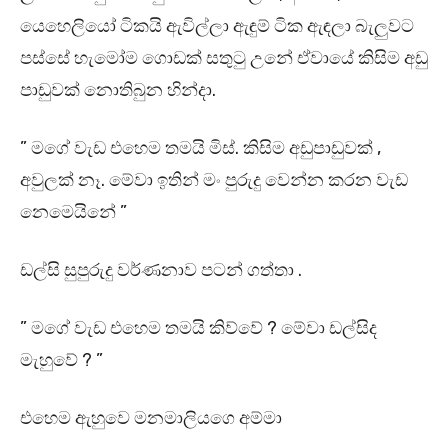
යෙහෙලියෝ ටිකයි ඇවිල්ලා ඇඳුම් ටික ඇඳලා බැලුවට
පස්සේ හැමෝම ගොඩක් සතුටු උනේ ඒවායේ කිසිම අඩු
පාඩුවක් නොතිබුන හින්දා.
” මගේ වැඩ එහෙම තමයි මිස්. කිසිම අඩුපාඩුවක් ,
අවුලක් නෑ. මේවා ඉතින් මං පුරුදු වෙන්න කරන වැඩ
නෙමෙයිනේ ”
ඩල්සි සුපුරුදු වර්ණනාව පටන් ගත්තා .
” මගේ වැඩ එහෙම තමයි කිව්වේ ? මේවා ඩල්සිද
මැහුවේ ? ”
එහෙම ඇහුවෙ මනමාලියගෙ අම්මා