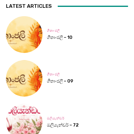
LATEST ARTICLES
ගීතාංජලී
ගීතාංජලී – 10
ගීතාංජලී
ගීතාංජලී – 09
ඔලියැන්ඩර්
ඔලියැන්ඩර් – 72