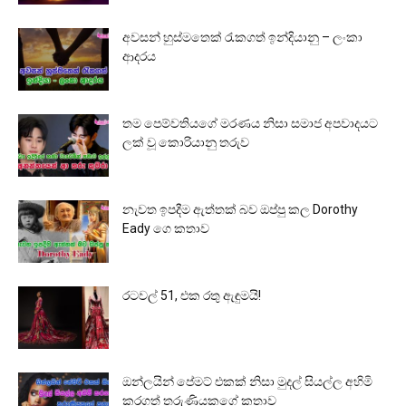
අවසන් හුස්මතෙක් රැකගත් ඉන්දියානු – ලංකා
ආදරය
තම පෙම්වතියගේ මරණය නිසා සමාජ අපවාදයට
ලක් වූ කොරියානු තරුව
නැවත ඉපදීම ඇත්තක් බව ඔප්පු කල Dorothy
Eady ගෙ කතාව
රටවල් 51, එක රතු ඇඳුමයි!
ඔන්ලයින් පේමට් එකක් නිසා මුදල් සියල්ල අහිමි
කරගත් තරුණියකගේ කතාව